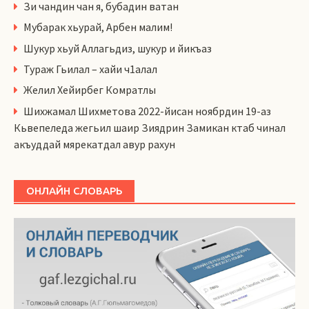
Зи чандин чан я, бубадин ватан
Мубарак хьурай, Арбен малим!
Шукур хьуй Аллагьдиз, шукур и йикъаз
Тураж Гьилал – хайи ч1алал
Желил Хейирбег Комратлы
Шихжамал Шихметова 2022-йисан ноябрдин 19-аз
Кьвепеледа жегьил шаир Зиядрин Замикан ктаб чинал
акъуддай мярекатдал авур рахун
ОНЛАЙН СЛОВАРЬ