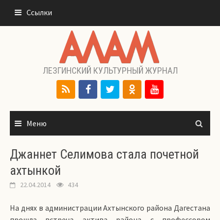
Перейти
Ссылки
к
содержимому
ЛЕЗГИНСКИЙ КУЛЬТУРНЫЙ ЖУРНАЛ
Меню
Джаннет Селимова стала почетной
ахтынкой
22.04.2014
434
На днях в администрации Ахтынского района Дагестана
прошла встреча актива района с профессором