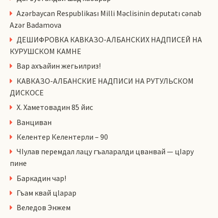
Azərbaycan Respublikası Milli Məclisinin deputatı cənab
Azər Badamova
ДЕШИФРОВКА КАВКАЗО-АЛБАНСКИХ НАДПИСЕЙ НА
КУРУШСКОМ КАМНЕ
Вар ахъайин жегьилриз!
КАВКАЗО-АЛБАНСКИЕ НАДПИСИ НА РУТУЛЬСКОМ
ДИСКОСЕ
Х. Хаметовадин 85 йис
Ванциван
Келентер Келентерли – 90
ЧIулав перемдал лацу гъаларалди цванвай — цIару
пине
Баркадин чар!
Гъам квай цlарар
Веледов Энжем