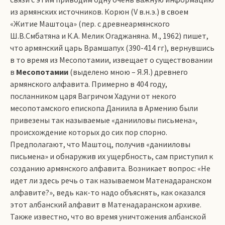
из армянских источников. Корюн (V в.н.э.) в своем
«Житие Маштоца» (пер. с древнеармянского
Ш.В.Смбатяна и К.А. Мелик Огаджаняна. М., 1962) пишет,
что армянский царь Врамшапух (390-414 гг), вернувшись
в то время из Месопотамии, извещает о существовании
в
Месопотамии
(выделено мною – Я.Я.) древнего
армянского алфавита. Примерно в 404 году,
посланником царя Вагричом Хадуни от некого
месопотамского епископа Даниила в Армению были
привезены так называемые «данииловы письмена»,
происхождение которых до сих пор спорно.
Предполагают, что Маштоц, получив «данииловы
письмена» и обнаружив их ущербность, сам приступил к
созданию армянского алфавита. Возникает вопрос: «Не
идет ли здесь речь о так называемом Матенадаранском
алфавите?», ведь как-то надо объяснять, как оказался
этот албанский алфавит в Матенадаранском архиве.
Также известно, что во время уничтожения албанской