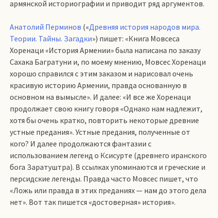
армянской историографии и приводит ряд аргументов.
Анатолий Перминов
(«
Древняя история народов мира.
Теории. Тайны. Загадки
») пишет: «Книга Мовсеса
Хоренаци «История Армении» была написана по заказу
Сахака Багратуни и, по моему мнению, Мовсес Хоренаци
хорошо справился с этим заказом и нарисовал очень
красивую историю Армении, правда основанную в
основном на вымысле». И далее: «И все же Хоренаци
продолжает свою книгу говоря «Однако нам надлежит,
хотя бы очень кратко, повторить некоторые древние
устные предания». Устные предания, полученные от
кого? И далее продолжаются фантазии с
использованием легенд о Ксисурте (древнего иранского
бога Заратуштра). В ссылках упоминаются и греческие и
персидские легенды. Правда часто Мовсес пишет, что
«Ложь или правда в этих преданиях — нам до этого дела
нет». Вот так пишется «достоверная» история».