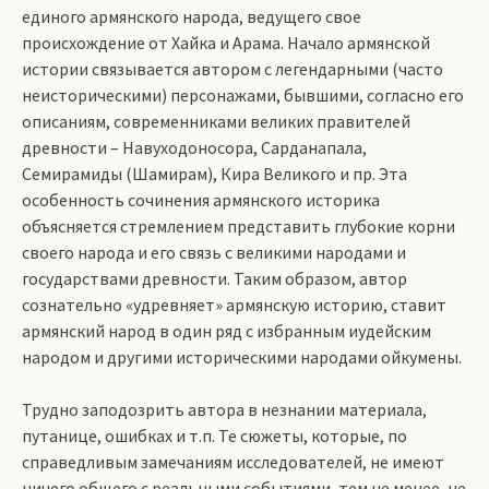
единого армянского народа, ведущего свое
происхождение от Хайка и Арама. Начало армянской
истории связывается автором с легендарными (часто
неисторическими) персонажами, бывшими, согласно его
описаниям, современниками великих правителей
древности – Навуходоносора, Сарданапала,
Семирамиды (Шамирам), Кира Великого и пр. Эта
особенность сочинения армянского историка
объясняется стремлением представить глубокие корни
своего народа и его связь с великими народами и
государствами древности. Таким образом, автор
сознательно «удревняет» армянскую историю, ставит
армянский народ в один ряд с избранным иудейским
народом и другими историческими народами ойкумены.
Трудно заподозрить автора в незнании материала,
путанице, ошибках и т.п. Те сюжеты, которые, по
справедливым замечаниям исследователей, не имеют
ничего общего с реальными событиями, тем не менее, не