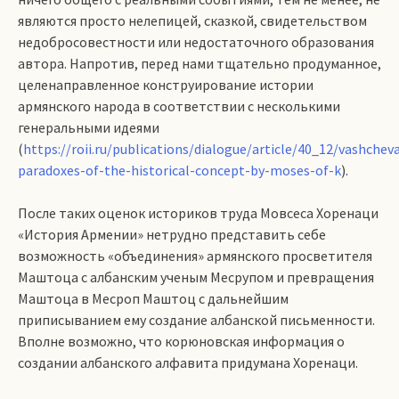
являются просто нелепицей, сказкой, свидетельством
недобросовестности или недостаточного образования
автора. Напротив, перед нами тщательно продуманное,
целенаправленное конструирование истории
армянского народа в соответствии с несколькими
генеральными идеями
(
https://roii.ru/publications/dialogue/article/40_12/vashcheva
paradoxes-of-the-historical-concept-by-moses-of-k
).
После таких оценок историков труда Мовсеса Хоренаци
«История Армении» нетрудно представить себе
возможность «объединения» армянского просветителя
Маштоца с албанским ученым Месрупом и превращения
Маштоца в Месроп Маштоц с дальнейшим
приписыванием ему создание албанской письменности.
Вполне возможно, что корюновская информация о
создании албанского алфавита придумана Хоренаци.