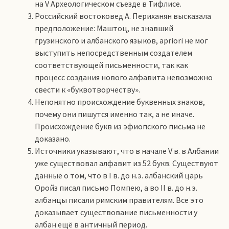
на V Археологическом съезде в Тифлисе.
Российский востоковед А. Периханян высказала
предположение: Маштоц, не знавший
грузинского и албанского языков, apriori не мог
выступить непосредственным создателем
соответствующей письменности, так как
процесс создания нового алфавита невозможно
свести к «буквотворчеству».
Непонятно происхождение буквенных знаков,
почему они пишутся именно так, а не иначе.
Происхождение букв из эфиопского письма не
доказано.
Источники указывают, что в начале V в. в Албании
уже существовал алфавит из 52 букв. Существуют
данные о том, что в I в. до н.э. албанский царь
Оройз писал письмо Помпею, а во II в. до н.э.
албанцы писали римским правителям. Все это
доказывает существование письменности у
албан ещё в античный период.