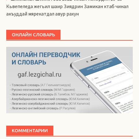
Кьвепеледа жегьил шаир Зиядрин Замикан ктаб чинал
акъуддай мярекатдал авур рахун
ОНЛАЙН СЛОВАРЬ
КОММЕНТАРИИ