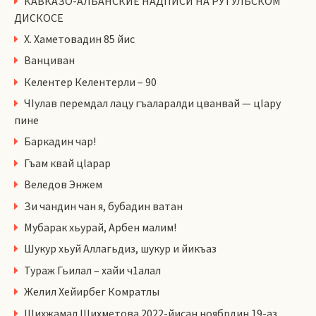
КАВКАЗО-АЛБАНСКИЕ НАДПИСИ НА РУТУЛЬСКОМ
ДИСКОСЕ
Х. Хаметовадин 85 йис
Ванциван
Келентер Келентерли – 90
ЧIулав перемдал лацу гъаларалди цванвай — цIару
пине
Баркадин чар!
Гъам квай цlарар
Веледов Энжем
Зи чандин чан я, бубадин ватан
Мубарак хьурай, Арбен малим!
Шукур хьуй Аллагьдиз, шукур и йикъаз
Тураж Гьилал – хайи ч1алал
Желил Хейирбег Комратлы
Шихжамал Шихметова 2022-йисан ноябрдин 19-аз