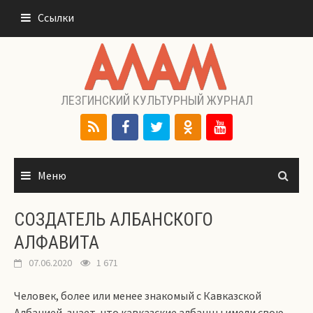
Перейти
Ссылки
к
содержимому
ЛЕЗГИНСКИЙ КУЛЬТУРНЫЙ ЖУРНАЛ
Меню
СОЗДАТЕЛЬ АЛБАНСКОГО
АЛФАВИТА
07.06.2020
1 671
Человек, более или менее знакомый с Кавказской
Албанией, знает, что кавказские албанцы имели свою