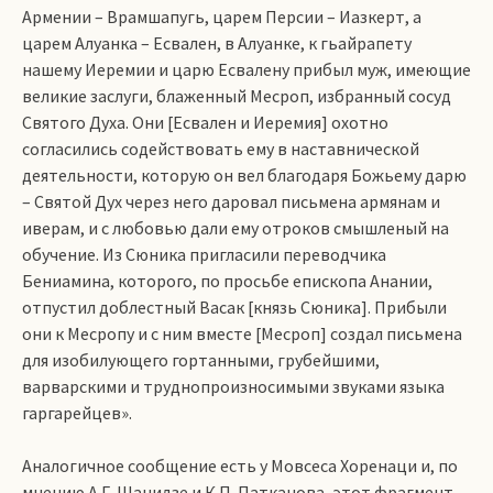
Армении – Врамшапугь, царем Персии – Иазкерт, а
царем Алуанка – Есвален, в Алуанке, к гьайрапету
нашему Иеремии и царю Есвалену прибыл муж, имеющие
великие заслуги, блаженный Месроп, избранный сосуд
Святого Духа. Они [Есвален и Иеремия] охотно
согласились содействовать ему в наставнической
деятельности, которую он вел благодаря Божьему дарю
– Святой Дух через него даровал письмена армянам и
иверам, и с любовью дали ему отроков смышленый на
обучение. Из Сюника пригласили переводчика
Бениамина, которого, по просьбе епископа Анании,
отпустил доблестный Васак [князь Сюника]. Прибыли
они к Месропу и с ним вместе [Месроп] создал письмена
для изобилующего гортанными, грубейшими,
варварскими и труднопроизносимыми звуками языка
гаргарейцев».
Аналогичное сообщение есть у Мовсеса Хоренаци и, по
мнению А.Г. Шанидзе и К.П. Патканова, этот фрагмент