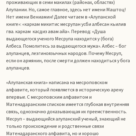
проживающих в семи макилах (районах, областях)
Алупании. Но, самое главное, здесь нет имени Маштоц!
Нет имени Вениамин! Далее читаем в «Алупанской
книге»: «каркам микитис месрупан усби албесан кьилив
гва. каркам касдиз авам айа». Перевод: «Душа
выдающегося ученого Месрупа находится у (бога)
Албеса. Помолитесь за выдающегося мужа». Албес – бог
алупанцев, лезгиноязычных народов. Почему Месруп,
если он армянин, после смерти должен находиться у бога
алупанцев.
«Алупанская книга» написана на месроповском
алфавите, который появляется в историческую арену
впервые. С месроповским алфавитом и
Матенадаранским списком имеется глубокая внутренняя
связь, однозначно доказывающая их преемственность.
Месруп – выдающийся алупанский ученый, знающий не
только происхождение и родственные связи
Матенадаранского алфавита, но и хорошо