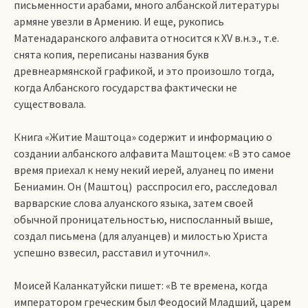
письменности арабами, много албанской литературы
армяне увезли в Армению. И еще, рукопись
Матенадаранского алфавита относится к XV в.н.э., т.е.
снята копия, переписаны названия букв
древнеармянской графикой, и это произошло тогда,
когда Албанского государства фактически не
существовала.
Книга «Житие Маштоца» содержит и информацию о
создании албанского алфавита Маштоцем: «В это самое
время приехал к нему некий иерей, алуанец по имени
Бениамин. Он (Маштоц) расспросил его, расследовал
варварские слова алуанского языка, затем своей
обычной проницательностью, ниспосланный выше,
создал письмена (для алуанцев) и милостью Христа
успешно взвесил, расставил и уточнил».
Моисей Каланкатуйски пишет: «В те времена, когда
императором греческим был Феодосий Младший, царем