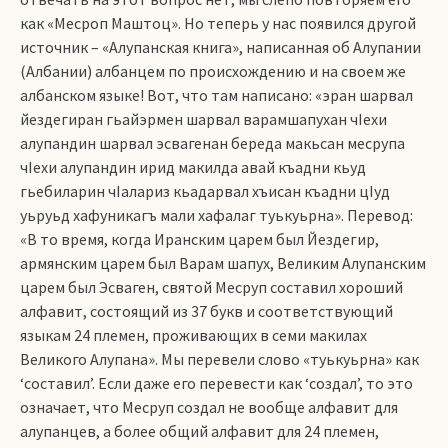
как «Месроп Маштоц». Но теперь у нас появился другой
источник – «Алупанская книга», написанная об Алупании
(Албании) албанцем по происхождению и на своем же
албанском языке! Вот, что там написано: «эран шарвал
йездегиран гьайэрмен шарвал варамшапухан чIехи
алупандин шарвал эсвагенан береда макьсан месрупа
чIехи алупандин ирид макилда авай къадни кьуд
гьебиларин чIалариз кьадарвал хъисан къадни цIуд
уьруьд хафуникагъ мали хафалаг туькуьрна». Перевод:
«В то время, когда Иранским царем был Йездегир,
армянским царем был Варам шапух, Великим Алупанским
царем был Эсваген, святой Месруп составил хороший
алфавит, состоящий из 37 букв и соответствующий
языкам 24 племен, проживающих в семи макилах
Великого Алупана». Мы перевели слово «туькуьрна» как
‘составил’. Если даже его перевести как ‘создал’, то это
означает, что Месруп создал не вообще алфавит для
алупанцев, а более общий алфавит для 24 племен,