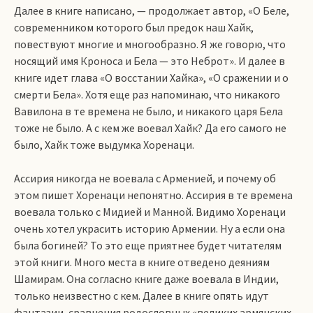
Далее в книге написано, — продолжает автор, «О Беле,
современником которого был предок наш Хайк,
повествуют многие и многообразно. Я же говорю, что
носящий имя Кроноса и Бела — это Неброт». И далее в
книге идет глава «О восстании Хайка», «О сражении и о
смерти Бела». Хотя еще раз напоминаю, что никакого
Вавилона в те времена не было, и никакого царя Бела
тоже не было. А с кем же воевал Хайк? Да его самого не
было, Хайк тоже выдумка Хоренаци.
Ассирия никогда не воевала с Арменией, и почему об
этом пишет Хоренаци непонятно. Ассирия в те времена
воевала только с Мидией и Манной. Видимо Хоренаци
очень хотел украсить историю Армении. Ну а если она
была богиней? То это еще приятнее будет читателям
этой книги. Много места в книге отведено деяниям
Шамирам. Она согласно книге даже воевала в Индии,
только неизвестно с кем. Далее в книге опять идут
фантазии, сравнения родословных «великих армянских