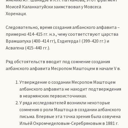
Моисей Каланкатуйски заимствовал у Мовсеса
Хоренаци.
Следовательно, время создания албанского алфавита –
примерно 414-415 гг. н.э., чему соответствуют царства
Врамшапуха (400-414 гг), Ездигерда I (399-420 гг.) и
Асвагена (415-440 гг.).
Ряд обстоятельств вводит под сомнение создания
албанского алфавита Месропом Маштоцем в начале V в.
Утверждение о создании Месропом Маштоцем
албанского алфавита не находит подтверждения
в неармянских первоисточниках.
У ряда исследователей возникли некоторые
сомнения о роли Маштоца в создании албанского
письма. Впервые эта точка зрения была озвучена
Ильёй Окромчеделовым-Серебряковым в 1881 г.