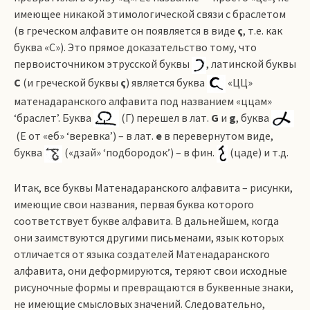
имеющее никакой этимологической связи с браслетом
(в греческом алфавите он появляется в виде
ς
, т.е. как
буква «С»). Это прямое доказательство тому, что
первоисточником этрусской буквы
, латинской буквы
С
(и греческой буквы
ς
) является буква
«ЦЦ»
матенадаранского алфавита под названием «ццам»
‘браслет’. Буква
(Г) перешел в лат.
G
и
g
, буква
(Е от «еб» ‘веревка’) – в лат.
е
в перевернутом виде,
буква
(«дзай» ‘подбородок’) – в фин.
(цаде) и т.д.
Итак, все буквы Матенадаранского алфавита – рисунки,
имеющие свои названия, первая буква которого
соответствует букве алфавита. В дальнейшем, когда
они заимствуются другими письменами, язык которых
отличается от языка создателей Матенадаранского
алфавита, они деформируются, теряют свои исходные
рисуночные формы и превращаются в буквенные знаки,
не имеющие смысловых значений. Следовательно,