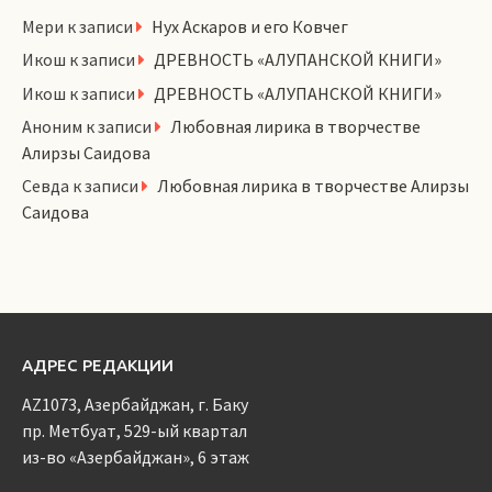
Мери
к записи
Нух Аскаров и его Ковчег
Икош
к записи
ДРЕВНОСТЬ «АЛУПАНСКОЙ КНИГИ»
Икош
к записи
ДРЕВНОСТЬ «АЛУПАНСКОЙ КНИГИ»
Аноним
к записи
Любовная лирика в творчестве
Алирзы Саидова
Севда
к записи
Любовная лирика в творчестве Алирзы
Саидова
АДРЕС РЕДАКЦИИ
AZ1073, Азербайджан, г. Баку
пр. Метбуат, 529-ый квартал
из-во «Азербайджан», 6 этаж