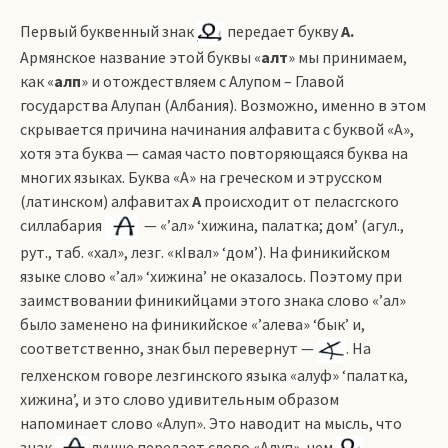
Первый буквенный знак
передает букву
А.
Армянское название этой буквы «
алт
» мы принимаем,
как «
алп
» и отождествляем с Алупом – Главой
государства Алупан (Албания). Возможно, именно в этом
скрывается причина начинания алфавита с буквой «А»,
хотя эта буква — самая часто повторяющаяся буква на
многих языках. Буква «А» на греческом и этрусском
(латинском) алфавитах
А
происходит от пеласгского
силлабария
— «ʼал» ‘хижина, палатка; дом’ (агул.,
рут., таб. «хал», лезг. «кIвал» ‘дом’). На финикийском
языке слово «ʼал» ‘хижина’ не оказалось. Поэтому при
заимствовании финикийцами этого знака слово «ʼал»
было заменено на финикийское «ʼалева» ‘бык’ и,
соответственно, знак был перевернут —
. На
гелхенском говоре лезгинского языка «алуф» ‘палатка,
хижина’, и это слово удивительным образом
напоминает слово «Алуп». Это наводит на мысль, что
знак
лучше передает слово «Алуп», чем
,