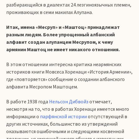
разбирающийся в диалектах 24 лезгиноязычных племен,
проживающих в семи макилах Алупана.
Итак, имена «Месруп» и «Маштоц» принадлежат
разным людям. Более упрощенный албанский
алфавит создан алупанцем Месрупом, к чему
армянин Маштоц не имеет никакого отношения.
В этом отношении интересна критика неармянских
историков книги Мовсеса Хоренаци «История Армении»,
где «повторяется» сообщение о создании албанского
алфавита Месропом Маштоцем.
В работе 1938 года
Нельсон Дибвойз
отмечает,
несмотря на то, что в работах Хоренаци имеется много
информации о
парфянской истории
отсутствующей в
других источниках, большинство из утверждений
оказываются ошибочными и следующими косвенной
традиции, не имеющей ничего общего с известными