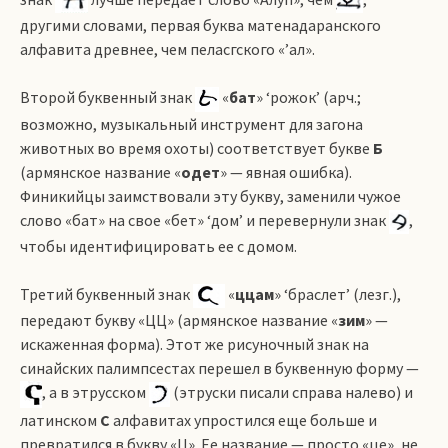
другими словами, первая буква матенадаранского
алфавита древнее, чем пеласгского «ʼал».
Второй буквенный знак
«
бат
» ‘рожок’ (арч.;
возможно, музыкальный инструмент для загона
животных во время охоты) соответствует букве
Б
(армянское название «
одет
» — явная ошибка).
Финикийцы заимствовали эту букву, заменили чужое
слово «бат» на свое «бет» ‘дом’ и перевернули знак
,
чтобы идентифицировать ее с домом.
Третий буквенный знак
«
ццам
» ‘браслет’ (лезг.),
передают букву «ЦЦ» (армянское название «
зим
» —
искаженная форма). Этот же рисуночный знак на
синайских палимпсестах перешел в буквенную форму —
, а в этрусском
(этруски писали справа налево) и
латинском
C
алфавитах упростился еще больше и
превратился в букву «Ц». Ее название — просто «це», не