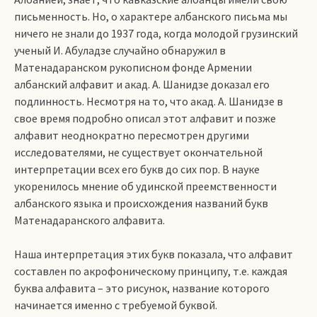
письменность. Но, о характере албанского письма мы
ничего не знали до 1937 года, когда молодой грузинский
ученый И. Абуладзе случайно обнаружил в
Матенадаранском рукописном фонде Армении
албанский алфавит и акад. А. Шанидзе доказал его
подлинность. Несмотря на то, что акад. А. Шанидзе в
свое время подробно описал этот алфавит и позже
алфавит неоднократно пересмотрен другими
исследователями, не существует окончательной
интерпретации всех его букв до сих пор. В науке
укоренилось мнение об удинской преемственности
албанского языка и происхождения названий букв
Матенадаранского алфавита.
Наша интерпретация этих букв показала, что алфавит
составлен по акрофоническому принципу, т.е. каждая
буква алфавита – это рисунок, название которого
начинается именно с требуемой буквой.