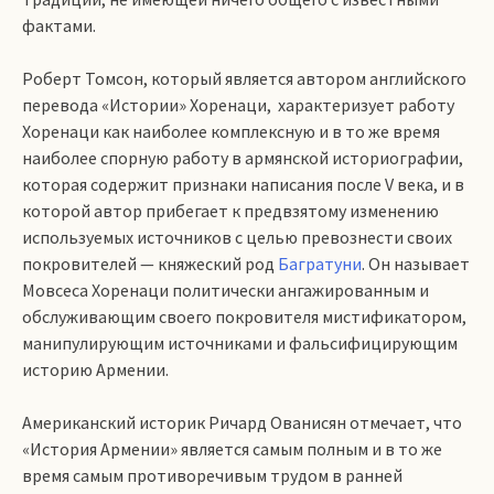
фактами.
Роберт Томсон, который является автором английского
перевода «Истории» Хоренаци, характеризует работу
Хоренаци как наиболее комплексную и в то же время
наиболее спорную работу в армянской историографии,
которая содержит признаки написания после V века, и в
которой автор прибегает к предвзятому изменению
используемых источников с целью превознести своих
покровителей — княжеский род
Багратуни
. Он называет
Мовсеса Хоренаци политически ангажированным и
обслуживающим своего покровителя мистификатором,
манипулирующим источниками и фальсифицирующим
историю Армении.
Американский историк Ричард Ованисян отмечает, что
«История Армении» является самым полным и в то же
время самым противоречивым трудом в ранней