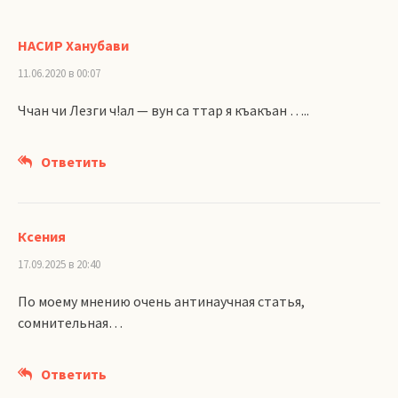
НАСИР Ханубави
11.06.2020 в 00:07
Ччан чи Лезги ч!ал — вун са ттар я къакъан …..
Ответить
Ксения
17.09.2025 в 20:40
По моему мнению очень антинаучная статья,
сомнительная…
Ответить