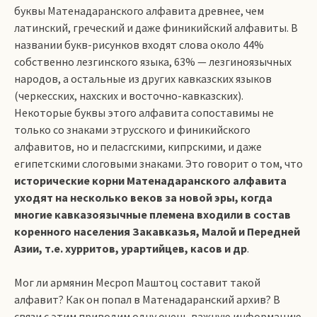
буквы Матенадаранского алфавита древнее, чем
латинский, греческий и даже финикийский алфавиты. В
названии букв-рисунков входят слова около 44%
собственно лезгинского языка, 63% — лезгиноязычных
народов, а остальные из других кавказских языков
(черкесских, нахских и восточно-кавказских).
Некоторые буквы этого алфавита сопоставимы не
только со знаками этрусского и финикийского
алфавитов, но и пеласгскими, кипрскими, и даже
египетскими слоговыми знаками. Это говорит о том, что
исторические корни Матенадаранского алфавита
уходят на несколько веков за новой эры, когда
многие кавказоязычные племена входили в состав
коренного населения Закавказья, Малой и Передней
Азии, т.е. хурритов, урартийцев, касов и др
.
Мог ли армянин Месроп Маштоц составит такой
алфавит? Как он попал в Матенадаранский архив? В
связи с этим приводим одну очень важную информацию