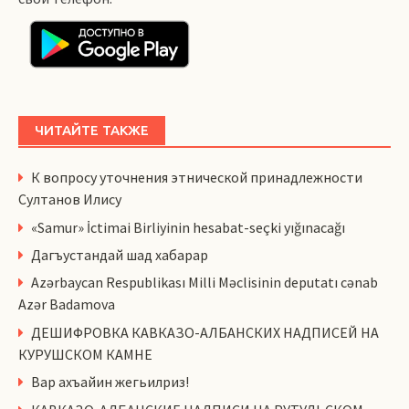
ЧИТАЙТЕ ТАКЖЕ
К вопросу уточнения этнической принадлежности
Султанов Илису
«Samur» İctimai Birliyinin hesabat-seçki yığınacağı
Дагъустандай шад хабарар
Azərbaycan Respublikası Milli Məclisinin deputatı cənab
Azər Badamova
ДЕШИФРОВКА КАВКАЗО-АЛБАНСКИХ НАДПИСЕЙ НА
КУРУШСКОМ КАМНЕ
Вар ахъайин жегьилриз!