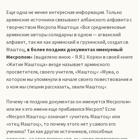
Еще одна не менее интересная информация. Только
армянские источники связывают албанского алфавита с
творчеством Месропа Маштоца: «Все средневековые
армянские авторы солидарны в одном — агванский
алфавит, так же как армянский и грузинский, создал св.
Маштоц,
в более поздних документах именуемый
Месропом»
(выделено мною – Я.Я.). Корюн в своей книге
«Житие Маштоца» везде называет армянского
просветителя, своего учителя, «Маштоц»: «Мужа, о
котором мы упомянули в начале своего повествования и
о ком мы спешим рассказать, звали Маштоц».
Почему «в поздних документах он именуется Месропом»
или же к его имени еще прибавился Месроп? Если
«Месроп Маштоц» означает «учитель Маштоц» или
«отец Маштоц», то почему этого нет у самого его
ученика? Так как других источников, способных
отвечать на этот вопрос нет, мы слепо повторяем его