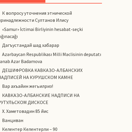
К вопросу уточнения этнической
принадлежности Султанов Илису
«Samur» İctimai Birliyinin hesabat-seçki
ığınacağı
Дагъустандай шад хабарар
Azərbaycan Respublikası Milli Məclisinin deputatı
cənab Azər Badamova
ДЕШИФРОВКА КАВКАЗО-АЛБАНСКИХ
НАДПИСЕЙ НА КУРУШСКОМ КАМНЕ
Вар ахъайин жегьилриз!
КАВКАЗО-АЛБАНСКИЕ НАДПИСИ НА
РУТУЛЬСКОМ ДИСКОСЕ
Х. Хаметовадин 85 йис
Ванциван
Келентер Келентерли – 90