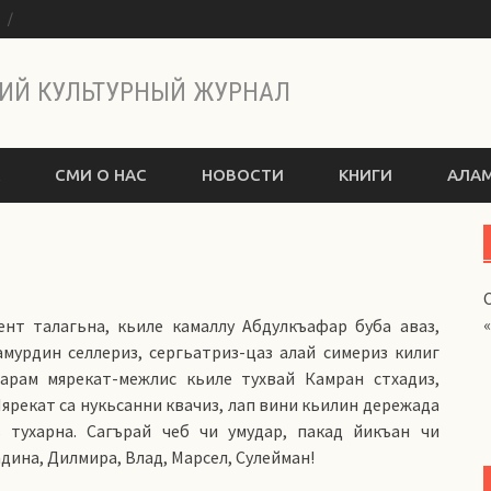
ы
ИЙ КУЛЬТУРНЫЙ ЖУРНАЛ
СМИ О НАС
НОВОСТИ
КНИГИ
АЛАМ
ент талагьна, кьиле камаллу Абдулкъафар буба аваз,
амурдин селлериз, сергьатриз-цаз алай симериз килиг
Iарам мярекат-межлис кьиле тухвай Камран стхадиз,
Мярекат са нукьсанни квачиз, лап вини кьилин дережада
 тухарна. Сагърай чеб чи умудар, пакад йикъан чи
адина, Дилмира, Влад, Марсел, Сулейман!