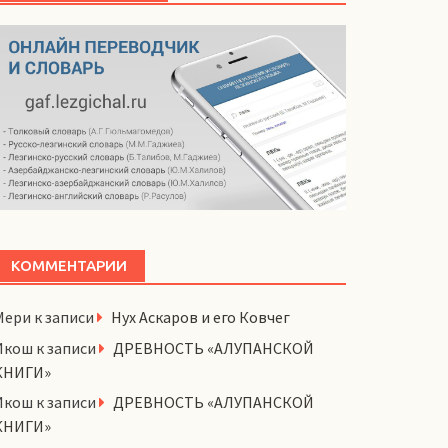
КОММЕНТАРИИ
Мери
к записи
Нух Аскаров и его Ковчег
Икош
к записи
ДРЕВНОСТЬ «АЛУПАНСКОЙ
КНИГИ»
Икош
к записи
ДРЕВНОСТЬ «АЛУПАНСКОЙ
КНИГИ»