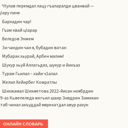
ЧIулав перемдал лацу гъаларалди цванвай —
цIару пине
Баркадин чар!
Гъам квай цlарар
Веледов Энжем
Зи чандин чан я, бубадин ватан
Мубарак хьурай, Арбен малим!
Шукур хьуй Аллагьдиз, шукур и йикъаз
Тураж Гьилал – хайи ч1алал
Желил Хейирбег Комратлы
Шихжамал Шихметова 2022-йисан ноябрдин
19-аз Кьвепеледа жегьил шаир Зиядрин Замикан
ктаб чинал акъуддай мярекатдал авур рахун
ОНЛАЙН СЛОВАРЬ