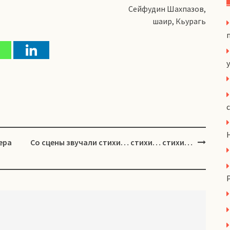
Сейфудин Шахпазов,
шаир, Кьурагь
y
ера
Со сцены звучали стихи… стихи… стихи…