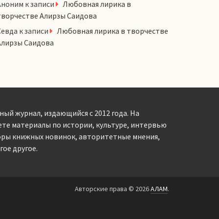
Аноним
к записи
Любовная лирика в
творчестве Алирзы Саидова
Севда
к записи
Любовная лирика в творчестве
Алирзы Саидова
ный журнал, издающийся с 2012 года. На
ете материалы по истории, культуре, интервью
оры книжных новинок, авторитетные мнения,
ое другое.
Авторские права © 2026
АЛАМ
.