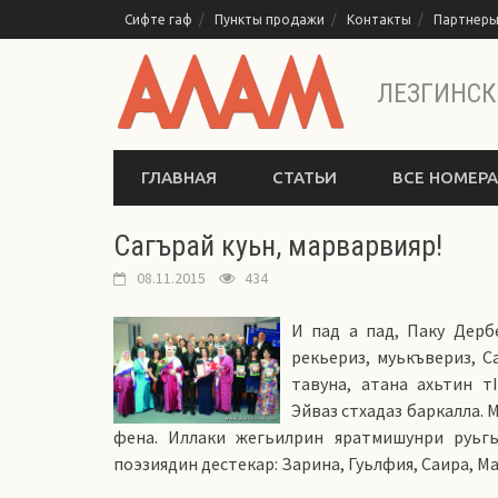
Перейти
Сифте гаф
Пункты продажи
Контакты
Партнер
к
содержимому
ЛЕЗГИНСК
ГЛАВНАЯ
СТАТЬИ
ВСЕ НОМЕРА
Сагърай куьн, марварвияр!
08.11.2015
434
И пад а пад, Паку Дерб
рекьериз, муькъвериз, С
тавуна, атана ахьтин т
Эйваз стхадаз баркалла. 
фена. Иллаки жегьилрин яратмишунри руьгь
поэзиядин дестекар: Зарина, Гуьлфия, Саира, М