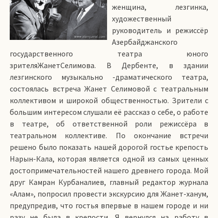
женщина, лезгинка,
художественный
руководитель и режиссёр
Азербайджанского
государственного театра юного
зрителяЖанетСелимова. В Дербенте, в здании
лезгинского музыкально -драматического театра,
состоялась встреча Жанет Селимовой с театральным
коллективом и широкой общественностью. Зрители с
большим интересом слушали её рассказ о себе, о работе
в театре, об ответственной роли режиссёра в
театральном коллективе. По окончание встречи
решено было показать нашей дорогой гостье крепость
Нарын-Кала, которая является одной из самых ценных
достопримечательностей нашего древнего города. Мой
друг Камран Курбаналиев, главный редактор журнала
«Алам», попросил провести экскурсию для Жанет-ханум,
предупредив, что гостья впервые в нашем городе и ни
разу не была в крепости. Я вернулся на работу в