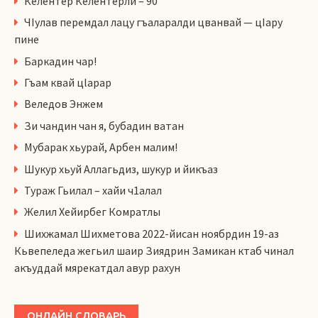
Келентер Келентерли – 90
ЧIулав перемдал лацу гъаларалди цванвай — цIару
пине
Баркадин чар!
Гъам квай цlарар
Веледов Энжем
Зи чандин чан я, бубадин ватан
Мубарак хьурай, Арбен малим!
Шукур хьуй Аллагьдиз, шукур и йикъаз
Тураж Гьилал – хайи ч1алал
Желил Хейирбег Комратлы
Шихжамал Шихметова 2022-йисан ноябрдин 19-аз
Кьвепеледа жегьил шаир Зиядрин Замикан ктаб чинал
акъуддай мярекатдал авур рахун
ОНЛАЙН СЛОВАРЬ