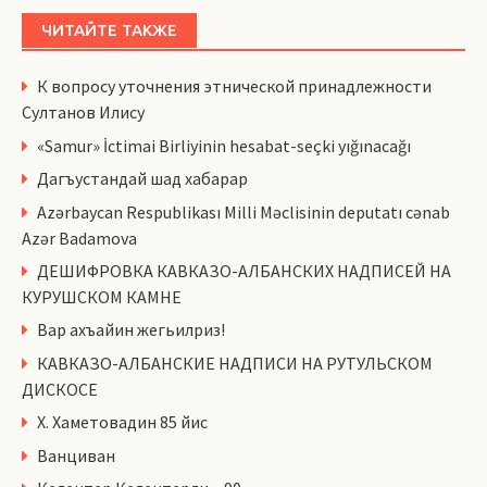
ЧИТАЙТЕ ТАКЖЕ
К вопросу уточнения этнической принадлежности
Султанов Илису
«Samur» İctimai Birliyinin hesabat-seçki yığınacağı
Дагъустандай шад хабарар
Azərbaycan Respublikası Milli Məclisinin deputatı cənab
Azər Badamova
ДЕШИФРОВКА КАВКАЗО-АЛБАНСКИХ НАДПИСЕЙ НА
КУРУШСКОМ КАМНЕ
Вар ахъайин жегьилриз!
КАВКАЗО-АЛБАНСКИЕ НАДПИСИ НА РУТУЛЬСКОМ
ДИСКОСЕ
Х. Хаметовадин 85 йис
Ванциван