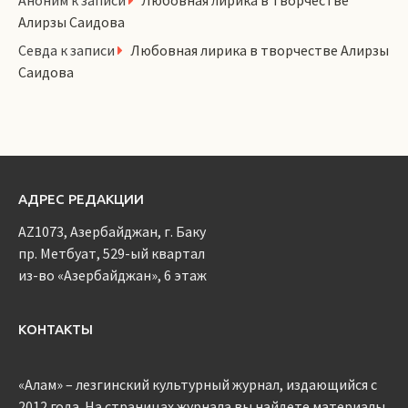
Аноним
к записи
Любовная лирика в творчестве
Алирзы Саидова
Севда
к записи
Любовная лирика в творчестве Алирзы
Саидова
АДРЕС РЕДАКЦИИ
AZ1073, Азербайджан, г. Баку
пр. Метбуат, 529-ый квартал
из-во «Азербайджан», 6 этаж
КОНТАКТЫ
«Алам» – лезгинский культурный журнал, издающийся с
2012 года. На страницах журнала вы найдете материалы