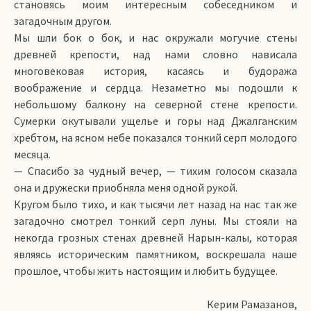
становясь моим интересным собеседником и
загадочным другом.
Мы шли бок о бок, и нас окружали могучие стены
древней крепости, над нами словно нависала
многовековая история, касаясь и будоража
воображение и сердца. Незаметно мы подошли к
небольшому балкону на северной стене крепости.
Сумерки окутывали ущелье и горы над Джалганским
хребтом, на ясном небе показался тонкий серп молодого
месяца.
— Спасибо за чудный вечер, — тихим голосом сказала
она и дружески приобняла меня одной рукой.
Кругом было тихо, и как тысячи лет назад на нас так же
загадочно смотрел тонкий серп луны. Мы стояли на
некогда грозных стенах древней Нарын-калы, которая
являясь историческим памятником, воскрешала наше
прошлое, чтобы жить настоящим и любить будущее.
Керим Рамазанов,