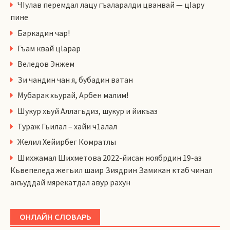
ЧIулав перемдал лацу гъаларалди цванвай — цIару
пине
Баркадин чар!
Гъам квай цlарар
Веледов Энжем
Зи чандин чан я, бубадин ватан
Мубарак хьурай, Арбен малим!
Шукур хьуй Аллагьдиз, шукур и йикъаз
Тураж Гьилал – хайи ч1алал
Желил Хейирбег Комратлы
Шихжамал Шихметова 2022-йисан ноябрдин 19-аз
Кьвепеледа жегьил шаир Зиядрин Замикан ктаб чинал
акъуддай мярекатдал авур рахун
ОНЛАЙН СЛОВАРЬ