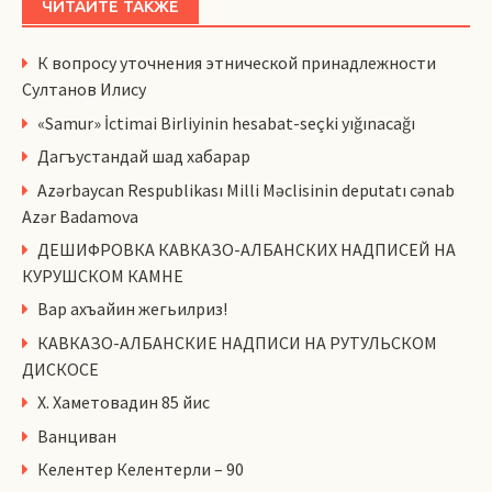
ЧИТАЙТЕ ТАКЖЕ
К вопросу уточнения этнической принадлежности
Султанов Илису
«Samur» İctimai Birliyinin hesabat-seçki yığınacağı
Дагъустандай шад хабарар
Azərbaycan Respublikası Milli Məclisinin deputatı cənab
Azər Badamova
ДЕШИФРОВКА КАВКАЗО-АЛБАНСКИХ НАДПИСЕЙ НА
КУРУШСКОМ КАМНЕ
Вар ахъайин жегьилриз!
КАВКАЗО-АЛБАНСКИЕ НАДПИСИ НА РУТУЛЬСКОМ
ДИСКОСЕ
Х. Хаметовадин 85 йис
Ванциван
Келентер Келентерли – 90