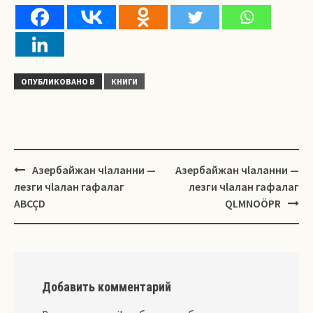
ОПУБЛИКОВАНО В
КНИГИ
Навигация
Азербайжан чlаланни —
Азербайжан чlаланни —
лезги чlалан гафалаг
лезги чlалан гафалаг
ABCÇD
QLMNOÖPR
Добавить комментарий