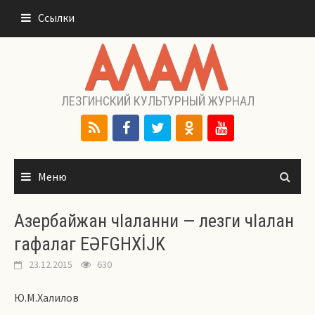
Перейти
Ссылки
к
содержимому
ЛЕЗГИНСКИЙ КУЛЬТУРНЫЙ ЖУРНАЛ
Меню
Азербайжан чlаланни — лезги чlалан
гафалаг EƏFGHXİJK
23.12.2015
630
Ю.М.Халилов