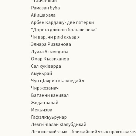
“Тайча-шив”
Рамазан буба
Айиша хала
Арбен Кардашу- две пятёрки
“Дорога длиною больше века”
Чи вар, чи рикI ахъад я
Элнара Ризванова
Луиза Агьмедова
Омар Къазиханов
Сал кукIварда
Амукьрай
Чун цIаярин кьлкведай я
Чир жезамач
Ватанни канивал
Жедач завай
Мекьизва
Гафэлкъуьрунар
Лезги чIалан кIалубдикай
Лезгинский язык – ближайший язык праязыка ч