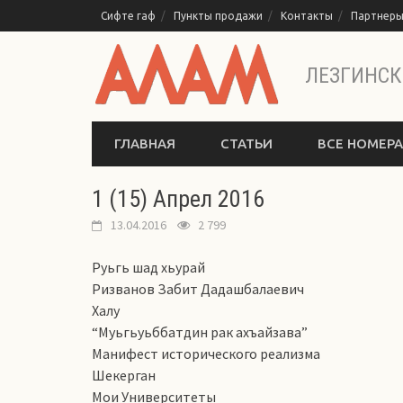
Перейти
Сифте гаф
Пункты продажи
Контакты
Партнер
к
содержимому
ЛЕЗГИНСК
ГЛАВНАЯ
СТАТЬИ
ВСЕ НОМЕРА
1 (15) Апрел 2016
13.04.2016
2 799
Руьгь шад хьурай
Ризванов Забит Дадашбалаевич
Халу
“Муьгьуьббатдин рак ахъайзава”
Манифест исторического реализма
Шекерган
Мои Университеты