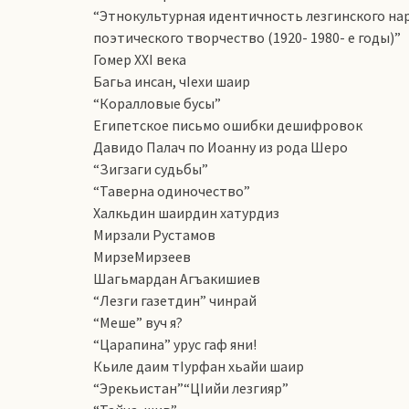
“Этнокультурная идентичность лезгинского на
поэтического творчество (1920- 1980- е годы)”
Гомер ХХI века
Багьа инсан, чIехи шаир
“Коралловые бусы”
Египетское письмо ошибки дешифровок
Давидо Палач по Иоанну из рода Шеро
“Зигзаги судьбы”
“Таверна одиночество”
Халкьдин шаирдин хатурдиз
Мирзали Рустамов
МирзеМирзеев
Шагьмардан Агъакишиев
“Лезги газетдин” чинрай
“Меше” вуч я?
“Царапина” урус гаф яни!
Кьиле даим тIурфан хьайи шаир
“Эрекьистан”“ЦIийи лезгияр”