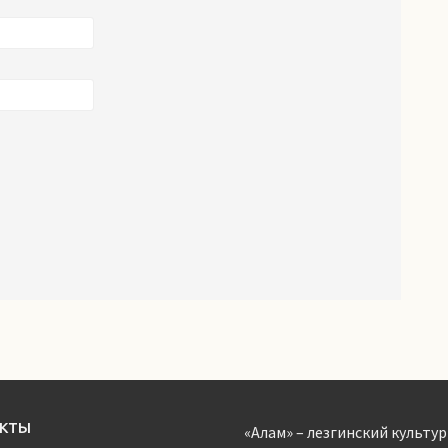
АКТЫ
«Алам» – лезгинский культур