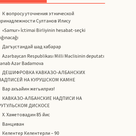
К вопросу уточнения этнической
принадлежности Султанов Илису
«Samur» İctimai Birliyinin hesabat-seçki
ığınacağı
Дагъустандай шад хабарар
Azərbaycan Respublikası Milli Məclisinin deputatı
cənab Azər Badamova
ДЕШИФРОВКА КАВКАЗО-АЛБАНСКИХ
НАДПИСЕЙ НА КУРУШСКОМ КАМНЕ
Вар ахъайин жегьилриз!
КАВКАЗО-АЛБАНСКИЕ НАДПИСИ НА
РУТУЛЬСКОМ ДИСКОСЕ
Х. Хаметовадин 85 йис
Ванциван
Келентер Келентерли – 90