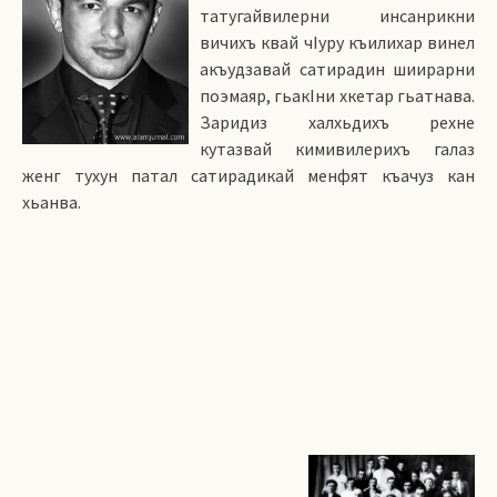
татугайвилерни инсанрикни
вичихъ квай чIуру къилихар винел
акъудзавай сатирадин шиирарни
поэмаяр, гьакIни хкетар гьатнава.
Заридиз халхьдихъ рехне
кутазвай кимивилерихъ галаз
женг тухун патал сатирадикай менфят къачуз кан
хьанва.