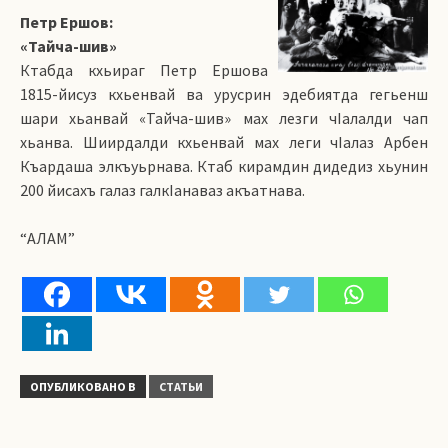
Петр Ершов:
«Тайча-шив»
Ктабда кхьираг Петр Ершова
1815-йисуз кхьенвай ва урусрин эдебиятда гегьенш
шари хьанвай «Тайча-шив» мах лезги чIалалди чап
хьанва. Шиирдалди кхьенвай мах леги чIалаз Арбен
Къардаша элкъуьрнава. Ктаб кирамдин дидедиз хьунин
200 йисахъ галаз галкIанаваз акъатнава.
“АЛАМ”
ОПУБЛИКОВАНО В
СТАТЬИ