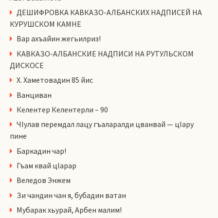
ДЕШИФРОВКА КАВКАЗО-АЛБАНСКИХ НАДПИСЕЙ НА
КУРУШСКОМ КАМНЕ
Вар ахъайин жегьилриз!
КАВКАЗО-АЛБАНСКИЕ НАДПИСИ НА РУТУЛЬСКОМ
ДИСКОСЕ
Х. Хаметовадин 85 йис
Ванциван
Келентер Келентерли – 90
ЧIулав перемдал лацу гъаларалди цванвай — цIару
пине
Баркадин чар!
Гъам квай цlарар
Веледов Энжем
Зи чандин чан я, бубадин ватан
Мубарак хьурай, Арбен малим!