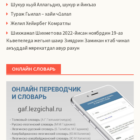
Шукур хьуй Аллагьдиз, шукур и йикъаз
Тураж Гьилал – хайи ч1алал
Желил Хейирбег Комратлы
Шихжамал Шихметова 2022-йисан ноябрдин 19-аз
Кьвепеледа жегьил шаир Зиядрин Замикан ктаб чинал
акъуддай мярекатдал авур рахун
ОНЛАЙН СЛОВАРЬ