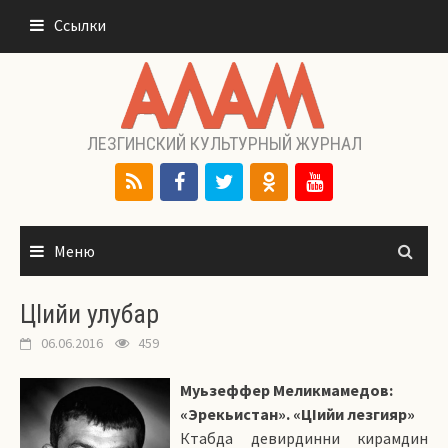
Перейти
Ссылки
к
содержимому
ЛЕЗГИНСКИЙ КУЛЬТУРНЫЙ ЖУРНАЛ
Меню
ЦIийи улубар
06.06.2016
459
Муьзеффер Меликмамедов:
«Эрекьистан». «ЦIийи лезгияр»
Ктабда девирдинни кирамдин