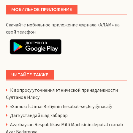
МОБИЛЬНОЕ ПРИЛОЖЕНИЕ
Скачайте мобильное приложение журнала «АЛАМ» на
свой телефон:
ЧИТАЙТЕ ТАКЖЕ
К вопросу уточнения этнической принадлежности
Султанов Илису
«Samur» İctimai Birliyinin hesabat-seçki yığınacağı
Дагъустандай шад хабарар
Azərbaycan Respublikası Milli Məclisinin deputatı cənab
Azər Badamova