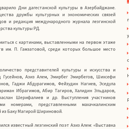
варило Дни дагестанской культуры в Азербайджане.
ества дружбы культурных и экономических связей
дов и редакция международного журнала лезгинской
рства культуры РД.
y
миться с картинами, выставленными на первом этаже
тв им. П. Гамзатовой, среди которых большое место
оличество представителей культуры и искусства и
 Гусейнов, Азиз Алем, Эмирбег Эмирбегов, Шихсефи
нов, Гаджи Абдурагимов, Фейзудин Нагиев, Эседула
Нариман Ибрагимов, Абир Тагиров, Халидин Эльдаров,
раслан Шерифалиев и др. Выступления участников
ми номерами, представленными махачкалинским
 из Баку Магирой Шириновой.
лся известный лезгинский поэт Азиз Алем: «Выставка