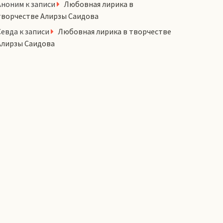
Аноним
к записи
Любовная лирика в
творчестве Алирзы Саидова
Севда
к записи
Любовная лирика в творчестве
Алирзы Саидова