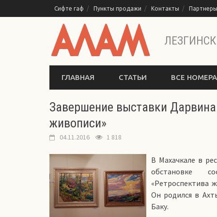
Перейти
Сифте гаф
Пункты продажи
Контакты
Партнер
к
содержимому
ЛЕЗГИНСК
ГЛАВНАЯ
СТАТЬИ
ВСЕ НОМЕРА
Завершение выставки Дарвина
живописи»
04.11.2016
1 818
В Махачкале в ре
обстановке со
«Ретроспектива ж
Он родился в Ахт
Баку.