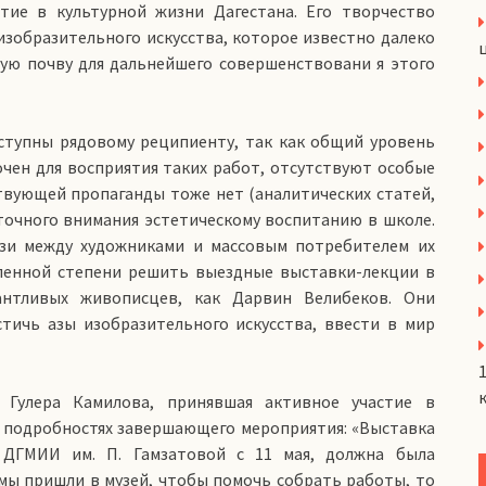
тие в культурной жизни Дагестана. Его творчество
изобразительного искусства, которое известно далеко
мую почву для дальнейшего совершенствовани я этого
оступны рядовому реципиенту, так как общий уровень
чен для восприятия таких работ, отсутствуют особые
твующей пропаганды тоже нет (аналитических статей,
аточного внимания эстетическому воспитанию в школе.
язи между художниками и массовым потребителем их
еленной степени решить выездные выставки-лекции в
антливых живописцев, как Дарвин Велибеков. Они
ичь азы изобразительного искусства, ввести в мир
 Гулера Камилова, принявшая активное участие в
х подробностях завершающего мероприятия: «Выставка
 ДГМИИ им. П. Гамзатовой с 11 мая, должна была
 мы пришли в музей, чтобы помочь собрать работы, то