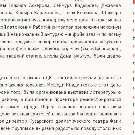
вы Шахида Аскерова, Сеймура Кадырова, Джавида
анова, Кадыра Караханова, Токая Керимова, Шахлара
и организационную поддержку мероприятию оказывала
ной автономия. Работники театра приложили максимум
ющий национальный антураж – в фойе зала и по всему
y
влены предметы декоративно-прикладного искусства
 (кварар) и прочие глиняные изделия (хъенчIин къапар),
даже ткацкий станок, а полы Дома культуры были щедро
ственно со входа в ДК – гостей встречали артисты в
я оказался персонаж Мешеди Ибада (хоть в этот день
Кроме того, была организована выставка литературы о
ом районе, а при помощи проектора демонстрировался
и самом городе. Перед началом первого спектакля
не, зазывая зрителей в зал и как бы подготавливая к
ел директор Кусарского драматического театра Фаик
всей труппы он выразил радость по поводу столичных