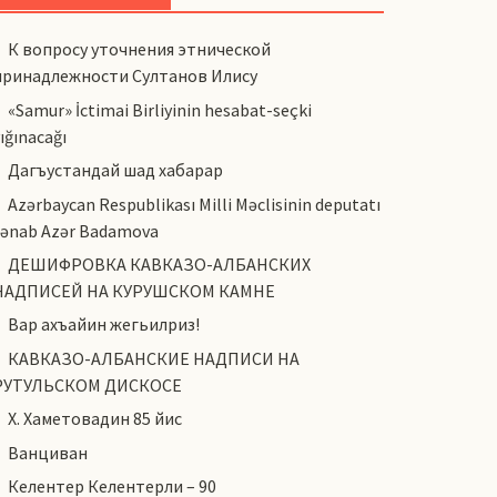
К вопросу уточнения этнической
принадлежности Султанов Илису
«Samur» İctimai Birliyinin hesabat-seçki
ığınacağı
Дагъустандай шад хабарар
Azərbaycan Respublikası Milli Məclisinin deputatı
cənab Azər Badamova
ДЕШИФРОВКА КАВКАЗО-АЛБАНСКИХ
НАДПИСЕЙ НА КУРУШСКОМ КАМНЕ
Вар ахъайин жегьилриз!
КАВКАЗО-АЛБАНСКИЕ НАДПИСИ НА
РУТУЛЬСКОМ ДИСКОСЕ
Х. Хаметовадин 85 йис
Ванциван
Келентер Келентерли – 90