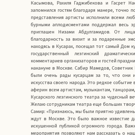
Касымова, Рахиля Гаджибекова и Гасрет На
запомнился гостям благодаря манере, точно 
представления артисты исполнили всеми люб
бурными аплодисментами поддержал весь зр
приглашен Низами Абдулгамидов. От лиц
благодарность за визит и за подаренные эмо
находясь в Кусарах, посещал тот самый Дом ку
государственный лезгинский драматичес
комментариев организаторов и гостей праздник
накануне в Москве. Сабир Мамедов, Советни
были очень рады кусарцам за то, что они 
искусства своего народа. Это редкое событие
аферин всем артистам, музыкантам, танцорам
Кусарского лезгинского театра за чудесный ве
Желаю сотрудникам театра еще больших творче
Самир: «Признаюсь, мы были приятно удивлены,
ждут в Москве. Это было важное известие д
искушенной публикой огромного города. Важ
мероприятия позволяют нам рассказать о наш