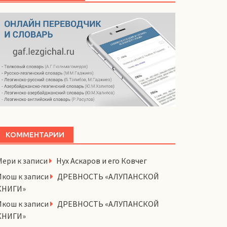
КОММЕНТАРИИ
Мери
к записи
Нух Аскаров и его Ковчег
Икош
к записи
ДРЕВНОСТЬ «АЛУПАНСКОЙ
КНИГИ»
Икош
к записи
ДРЕВНОСТЬ «АЛУПАНСКОЙ
КНИГИ»