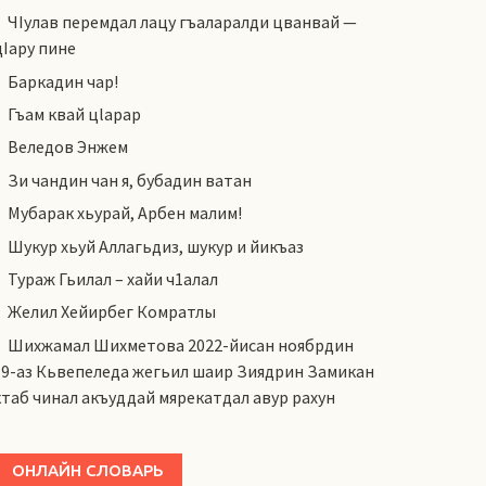
ЧIулав перемдал лацу гъаларалди цванвай —
цIару пине
Баркадин чар!
Гъам квай цlарар
Веледов Энжем
Зи чандин чан я, бубадин ватан
Мубарак хьурай, Арбен малим!
Шукур хьуй Аллагьдиз, шукур и йикъаз
Тураж Гьилал – хайи ч1алал
Желил Хейирбег Комратлы
Шихжамал Шихметова 2022-йисан ноябрдин
19-аз Кьвепеледа жегьил шаир Зиядрин Замикан
ктаб чинал акъуддай мярекатдал авур рахун
ОНЛАЙН СЛОВАРЬ