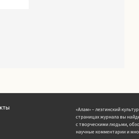
АКТЫ
«Алам» – лезгинский культур
страницах журнала вы найд
с творческими людьми, обз
научные комментарии и мног