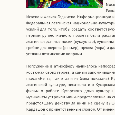
Моск
Рахм
Исаева и Фазиля Гаджиева. Информационную 
Федеральная лезгинская национально-культур
усилий для того, чтобы создать соответству
периметру лестничного пролета были расста
лезгин: шерстя­ные носки (куьлуьтар), кувшины
гребни для шерсти (рекъер), прялка (чхра) и 
устланы лезгинскими коврами.
Погружение в атмосферу начиналось непосред
костюмах своих героев, а самым запомнившимс
пьеса «Не та, так эта» и не была показана). 
лезгинской культуре, писателях и о Кусарск
фильм о работе Кусарского дома культуры 
музыканты устроили мини-представление на сце
предстоящему действу.За ними на сцену выш
Кардашов с приветственным словом. От имени 