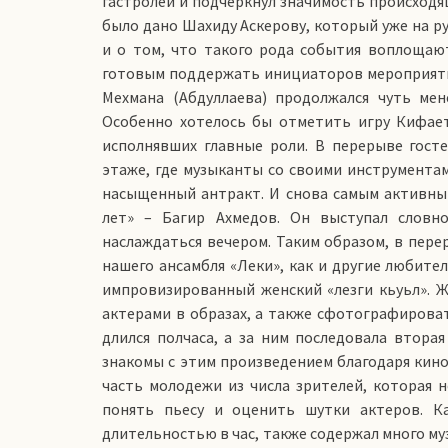
гастролей и подчеркнул значимость происходящ
было дано Шахиду Аскерову, который уже на р
и о том, что такого рода события воплощаютс
готовым поддержать инициаторов мероприятий
Мехмана (Абдуллаева) продолжался чуть мен
Особенно хотелось бы отметить игру Кифае
исполнявших главные роли. В перерыве гост
этаже, где музыканты со своими инструмента
насыщенный антракт. И снова самым активным
лет» – Багир Ахмедов. Он выс­тупал словн
наслаждаться вечером. Таким образом, в пере
нашего ансамбля «Леки», как и другие любител
импровизированный женский «лезги кьуьл». 
актерами в образах, а также сфотографироват
длился полчаса, а за ним последовала втора
знакомы с этим произведением благодаря киноф
часть молодежи из числа зрителей, которая н
понять пьесу и оценить шутки актеров. Ка
длительностью в час, также содержал много му