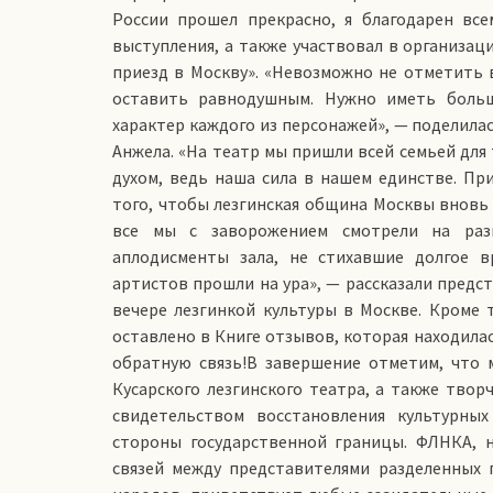
России прошел прекрасно, я благодарен вс
выступления, а также участвовал в организац
приезд в Москву». «Невозможно не отметить 
оставить равнодушным. Нужно иметь больш
характер каждого из персонажей», — поделила
Анжела. «На театр мы пришли всей семьей для 
духом, ведь наша сила в нашем единстве. Пр
того, чтобы лезгинская община Москвы вновь 
все мы с заворожением смотрели на раз
аплодисменты зала, не стихавшие долгое в
артистов прошли на ура», — рассказали предс
вечере лезгинкой культуры в Москве. Кроме 
оставлено в Книге отзывов, которая находилас
обратную связь!В завершение отметим, что
Кусарского лезгинского театра, а также твор
свидетельством восстановления культурны
стороны государственной границы. ФЛНКА, 
связей между представителями разделенных г