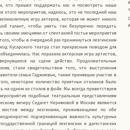
ем, кто пришел поддержать нас и посмотреть наши
ии этого мероприятия, надеюсь, это не последний наш
великолепную игру актеров, которая не может никого
ой талант, чтобы уметь так безупречно передать
сь своими эмоциями от спектаклей гостья мероприятия
того, чтобы в очередной раз проникнуться лезгинским
иезд Кусарского театра стал прекрасным поводом для
объединилась. Нас поразила актерская игра артистов,
вернувшееся на сцене действо. Продолжительные
ремя, стали свидетельством того, что выступления
тавители семьи Гаджиевых, также принявших участие в
того, некоторое количество приятных откликов было
ь на одном из столов в фойе. Мы всегда приветствуем
 мероприятия подобные театральным представлениям
ческому вечеру Седагет Керимовой в Москве являются
х мос­тов между лезгинами, проживающими по обе
неоднократно подчеркивающая важность культурных
осударственной границей лезгинских и дагестанских