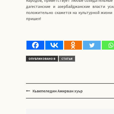
народов, приветствует любые созидательные
дагестанские и азербайджанские власти ус
положительно скажется на культурной жизни 
пришел!
ОПУБЛИКОВАНО В
СТАТЬИ
Навигация
Кьвепеледин Амирван хуьр