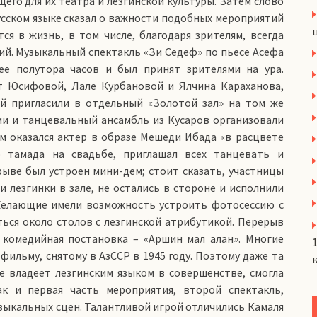
его для их театра и лезгинской культуры. Затем слово
усском языке сказал о важности подобных мероприятий
я в жизнь, в том числе, благодаря зрителям, всегда
. Музыкальный спектакль «Зи Седеф» по пьесе Асефа
ее полутора часов и был принят зрителями на ура.
т Юсифовой, Лале Курбановой и Ялчина Караханова,
ей пригласили в отдельный «Золотой зал» на том же
ми и танцевальный ансамбль из Кусаров организовали
 оказался актер в образе Мешеди Ибада «в расцвете
о тамада на свадьбе, приглашал всех танцевать и
рыве был устроен мини-дем; стоит сказать, участницы
и лезгинки в зале, не остались в стороне и исполнили
Желающие имели возможность устроить фотосессию с
ься около столов с лезгинской атрибутикой. Перерыв
я комедийная постановка – «Аршин мал алан». Многие
ильму, снятому в АзССР в 1945 году. Поэтому даже та
е владеет лезгинским языком в совершенстве, смогла
к и первая часть мероприятия, второй спектакль,
зыкальных сцен. Талантливой игрой отличились Камаля