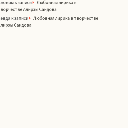
Аноним
к записи
Любовная лирика в
творчестве Алирзы Саидова
Севда
к записи
Любовная лирика в творчестве
Алирзы Саидова