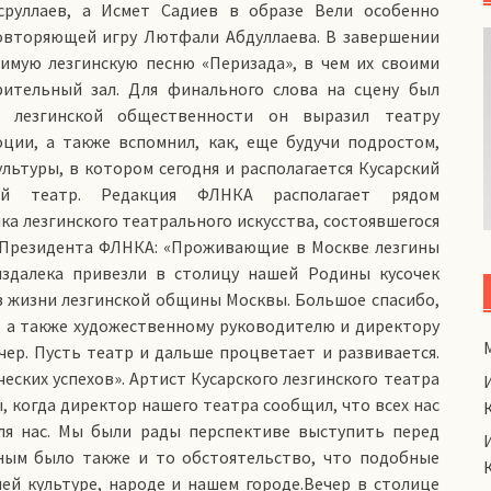
сруллаев, а Исмет Садиев в образе Вели особенно
повторяющей игру Лютфали Абдуллаева. В завершении
имую лезгинскую песню «Перизада», в чем их своими
ительный зал. Для финального слова на сцену был
а лезгинской общественности он выразил театру
ции, а также вспомнил, как, еще будучи подростом,
льтуры, в котором сегодня и располагается Кусарский
кий театр. Редакция ФЛНКА располагает рядом
а лезгинского театрального искусства, состоявшегося
к Президента ФЛНКА: «Проживающие в Москве лезгины
издалека привезли в столицу нашей Родины кусочек
 в жизни лезгинской общины Москвы. Большое спасибо,
, а также художественному руководителю и директору
чер. Пусть театр и дальше процветает и развивается.
ских успехов». Артист Кусарского лезгинского театра
 когда директор нашего театра сообщил, что всех нас
ля нас. Мы были рады перспективе выступить перед
ным было также и то обстоятельство, что подобные
ей культуре, народе и нашем городе.Вечер в столице