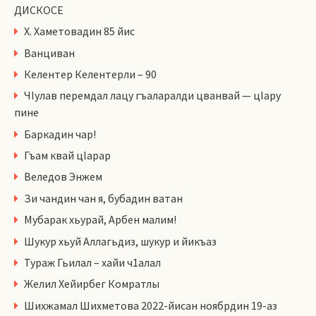
ДИСКОСЕ
Х. Хаметовадин 85 йис
Ванциван
Келентер Келентерли – 90
ЧIулав перемдал лацу гъаларалди цванвай — цIару
пине
Баркадин чар!
Гъам квай цlарар
Веледов Энжем
Зи чандин чан я, бубадин ватан
Мубарак хьурай, Арбен малим!
Шукур хьуй Аллагьдиз, шукур и йикъаз
Тураж Гьилал – хайи ч1алал
Желил Хейирбег Комратлы
Шихжамал Шихметова 2022-йисан ноябрдин 19-аз