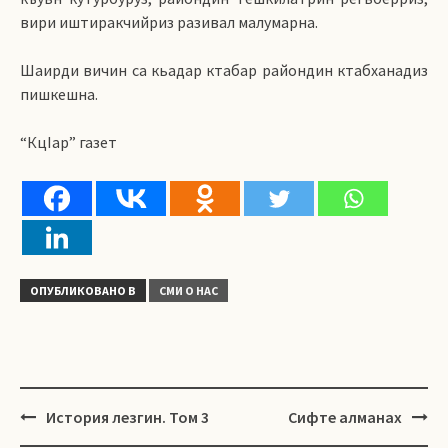
вири иштиракчийриз разивал малумарна.
Шаирди вичин са кьадар ктабар райондин ктабханадиз
пишкешна.
“КцIар” газет
ОПУБЛИКОВАНО В
СМИ О НАС
Навигация
История лезгин. Том 3
Сифте алманах