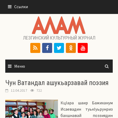
Перейти
Ссылки
к
содержимому
ЛЕЗГИНСКИЙ КУЛЬТУРНЫЙ ЖУРНАЛ
Меню
Чун Ватандал ашукьарзавай поэзия
12.04.2017
722
КцIара шаир Бажиханум
Исаевадин туькIуьрунриз
бахшнавай поэзиядин