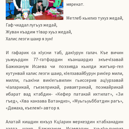
мярекат.
Метлеб кьилиз тухуз жедай,
Гаф чкадал лугьуз жедай,
Жуван къадим тIвар хуьз жедай,
Халис лезги шаир я зун!
И гафарик са кIусни таб, дакIурун галач. Къе вичин
уьмуьрдин 77-гатфардин къаншардиз экъечIзавай
Бажиханум Исаева чи поэзияда кьилди жигъир-гел
кутунвай халис лезги шаир, кIелзавайбурун рикIер мили,
милли, гьакIни викIегьвилин гьиссерив ацIурзавай
чIаларикай, гъезелрикай, риваятрикай, поэмайрикай
ибарат вад ктабдин- «Кефер патакай ихтилат», «Зи
гъед», «Хва канзава Ватандиз», «Муьгьуьббатдин рагъ»,
«Дамаха, къелем!» автор я.
Алатай кишдин юкъуз КцIарин меркездин ктабханадин
залда шаир Бажиханум Исаевадин туькIуьрунриз