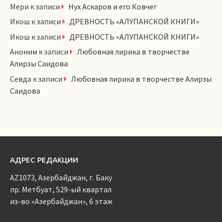
Мери
к записи
Нух Аскаров и его Ковчег
Икош
к записи
ДРЕВНОСТЬ «АЛУПАНСКОЙ КНИГИ»
Икош
к записи
ДРЕВНОСТЬ «АЛУПАНСКОЙ КНИГИ»
Аноним
к записи
Любовная лирика в творчестве
Алирзы Саидова
Севда
к записи
Любовная лирика в творчестве Алирзы
Саидова
АДРЕС РЕДАКЦИИ
AZ1073, Азербайджан, г. Баку
пр. Метбуат, 529-ый квартал
из-во «Азербайджан», 6 этаж