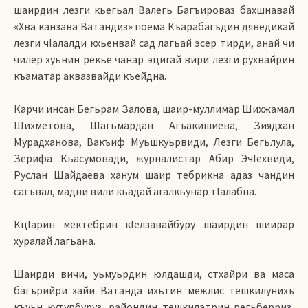
шаирдин лезги кьегьал Валегь Багъироваз бахшнавай
«Хва канзава Ватандиз» поема Къарабагъдин дяведикай
лезги чIалалди кхьенвай сад лагьай эсер тирди, анай чи
чилер хуьнин рекье чанар эцигай вири лезги рухвайрин
къаматар аквазвайди къейдна.
Карчи инсан Бегьрам Залова, шаир-муллимар Шихжамал
Шихметова, Шагьмардан Агъакишиева, Зиядхан
Мурадханова, Вакъиф Муьшкуьрвиди, Лезги Бегьлула,
Зерифа Кьасумовади, журналистар Абир ЭчIехвиди,
Руслан Шайдаева ханум шаир тебрикна адаз чандин
сагъвал, мадни вили кьадай агалкьунар тIалабна.
КцIарин мектебрин кIелзавайбуру шаирдин шиирар
хуралай лагьана.
Шаирди вичи, уьмуьрдин юлдашди, стхайри ва маса
багърийри хайи Ватанда ихьтин межлис тешкилунихъ
къуьн кутурбуруз, райондин тешкилатрин регьберриз,