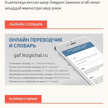
Кьвепеледа жегьил шаир Зиядрин Замикан ктаб чинал
акъуддай мярекатдал авур рахун
ОНЛАЙН СЛОВАРЬ
КОММЕНТАРИИ