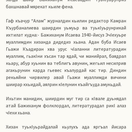
бахшнавай мярекат кьиле фена.
Гаф къачур “Алам” журналдин кьилин редактор Камран
Къурбаналиева шаирдин уьмуьр ва туькIуьрунрикай
ихтилат кудна:- Бажиханум Исаева 1940-йисуз ЭчIехуьре
муаллимдин хизанда дидедиз хьана. Адан буба Исаев
Гьажи Къадиран хва урус чIаланни литературадин
муаллим, гьакIни хъсан тар ядай, чи манийрал, баядрал
кьару, абур хуьнин ва теблигъ авунин, жегьил несилрив
агакьрунин карда гьевес къалурдай кас тир. Диндин
рекьяйни чирвилер авай Гьажи муаллимди вичини
шиирар кхьидай, аялрин кIелунин къайгъуда амукьдай.
Ихьтин манидин, шиирдин муг тир са кIвале дуьнядал
атай Бажиханум фолклордал, литературадал рикI алаз
чIехи хьана.
Хизан туькIуьрайдалай кьулухъ ада яргъал йисара