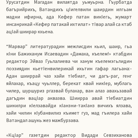
Урусатдин Магадан вилаятда уьмуьрна. Гъурбатда
багърийрихъ, Ватандихъ цIигелвили шаирдин илгьам
мадни ифирна, ада Кефер патан викIегь, жумарт
инсанрикай «Кефер патакай ихтилат» тIвар алай са ктаб
ацIай шиирар кхьена.
“Марвар” литературадин межлисдин кьил, шаир, гьа
кIни Бажиханум Исаевадин «Дамаха, къелем!» ктабдин
редактор Эйваз Гуьлалиева чи ханум къелемэгьлидин
поэзиядин кьетIенвилерикай ихьтин гафар лагьана:-
Адан шииррай чаз хайи тIебиат, чи дагъ-раг, генг
яйлахар, къацу чуьллер, берекат квай никIер, мублагь
чилер, шуршуриз ргазвай булахар, ван алаз авахьзавай
дагъдин вацIар аквазва. Шиирра авай тIебиатдин
шикилри кIелзавайди кIанзни-такIанз вичихъ ялзава,
хайи чилин кIубанвилиз къимет гуз, мад гъилера хайи
Ватандал ашукь жез мажбурзава.
«КцIар” газетдин редактор Видади Севзиханова