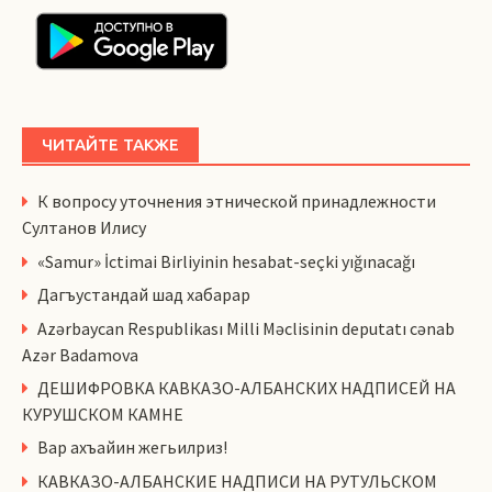
ЧИТАЙТЕ ТАКЖЕ
К вопросу уточнения этнической принадлежности
Султанов Илису
«Samur» İctimai Birliyinin hesabat-seçki yığınacağı
Дагъустандай шад хабарар
Azərbaycan Respublikası Milli Məclisinin deputatı cənab
Azər Badamova
ДЕШИФРОВКА КАВКАЗО-АЛБАНСКИХ НАДПИСЕЙ НА
КУРУШСКОМ КАМНЕ
Вар ахъайин жегьилриз!
КАВКАЗО-АЛБАНСКИЕ НАДПИСИ НА РУТУЛЬСКОМ