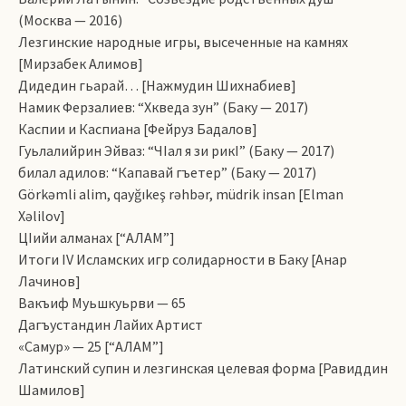
(Москва — 2016)
Лезгинские народные игры, высеченные на камнях
[Мирзабек Алимов]
Дидедин гьарай… [Нажмудин Шихнабиев]
Намик Ферзалиев: “Хкведа зун” (Баку — 2017)
Каспии и Каспиана [Фейруз Бадалов]
Гуьлалийрин Эйваз: “ЧIал я зи рикI” (Баку — 2017)
билал адилов: “Капавай гъетер” (Баку — 2017)
Görkəmli alim, qayğıkeş rəhbər, müdrik insan [Еlman
Xəlilov]
ЦIийи алманах [“АЛАМ”]
Итоги IV Исламских игр солидарности в Баку [Анар
Лачинов]
Вакъиф Муьшкуьрви — 65
Дагъустандин Лайих Артист
«Самур» — 25 [“АЛАМ”]
Латинский супин и лезгинская целевая форма [Равиддин
Шамилов]