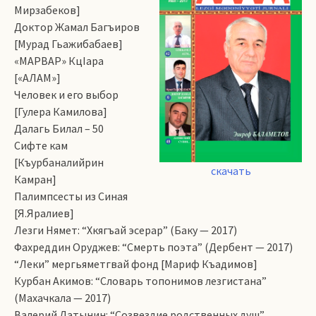
Мирзабеков]
Доктор Жамал Багъиров
[Мурад Гьажибабаев]
«МАРВАР» КцIара
[«АЛАМ»]
Человек и его выбор
[Гулера Камилова]
Далагь Билал – 50
Сифте кам
[Къурбаналийрин
скачать
Камран]
Палимпсесты из Синая
[Я.Яралиев]
Лезги Нямет: “Хкягъай эсерар” (Баку — 2017)
Фахреддин Оруджев: “Смерть поэта” (Дербент — 2017)
“Леки” мергьяметгвай фонд [Мариф Къадимов]
Курбан Акимов: “Словарь топонимов лезгистана”
(Махачкала — 2017)
Валерий Латынин: “Созвездие родственных душ”