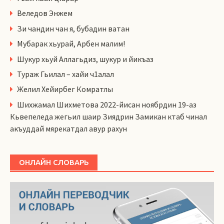
Веледов Энжем
Зи чандин чан я, бубадин ватан
Мубарак хьурай, Арбен малим!
Шукур хьуй Аллагьдиз, шукур и йикъаз
Тураж Гьилал – хайи ч1алал
Желил Хейирбег Комратлы
Шихжамал Шихметова 2022-йисан ноябрдин 19-аз
Кьвепеледа жегьил шаир Зиядрин Замикан ктаб чинал
акъуддай мярекатдал авур рахун
ОНЛАЙН СЛОВАРЬ