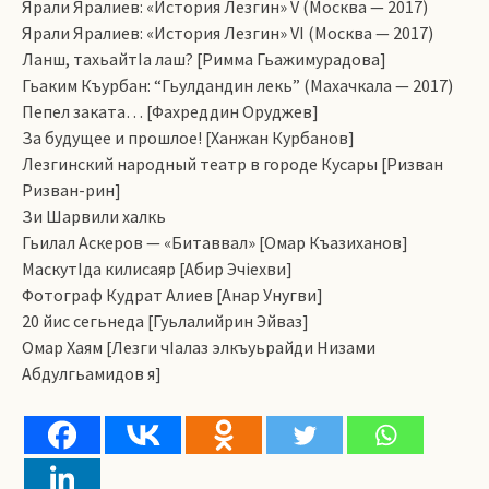
Ярали Яралиев: «История Лезгин» V (Москва — 2017)
Ярали Яралиев: «История Лезгин» VI (Москва — 2017)
Ланш, тахьайтIа лаш? [Римма Гьажимурадова]
Гьаким Къурбан: “Гьулдандин лекь” (Махачкала — 2017)
Пепел заката… [Фахреддин Оруджев]
За будущее и прошлое! [Ханжан Курбанов]
Лезгинский народный театр в городе Кусары [Ризван
Ризван-рин]
Зи Шарвили халкь
Гьилал Аскеров — «Битаввал» [Омар Къазиханов]
МаскутIда килисаяр [Абир Эчiехви]
Фотограф Кудрат Алиев [Анар Унугви]
20 йис сегьнеда [Гуьлалийрин Эйваз]
Омар Хаям [Лезги чIалаз элкъуьрайди Низами
Абдулгьамидов я]