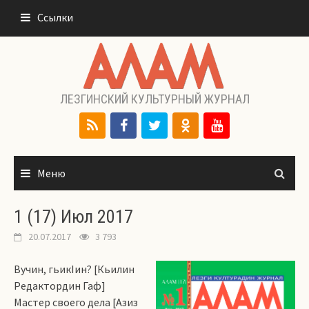
Перейти
Ссылки
к
содержимому
ЛЕЗГИНСКИЙ КУЛЬТУРНЫЙ ЖУРНАЛ
Меню
1 (17) Июл 2017
20.07.2017
3 793
Вучин, гьикIин? [Кьилин
Редактордин Гаф]
Мастер своего дела [Азиз