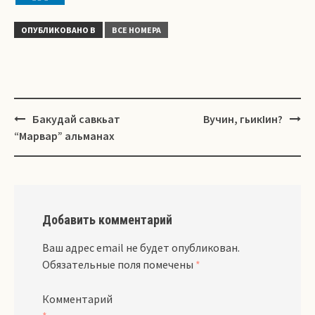
ОПУБЛИКОВАНО В
ВСЕ НОМЕРА
Навигация
Бакудай савкьат
Вучин, гьикIин?
“Марвар” альманах
Добавить комментарий
Ваш адрес email не будет опубликован.
Обязательные поля помечены
*
Комментарий