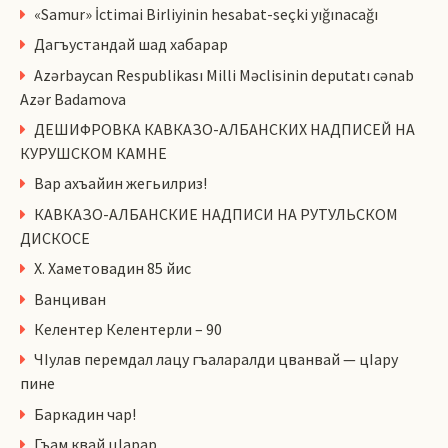
«Samur» İctimai Birliyinin hesabat-seçki yığınacağı
Дагъустандай шад хабарар
Azərbaycan Respublikası Milli Məclisinin deputatı cənab
Azər Badamova
ДЕШИФРОВКА КАВКАЗО-АЛБАНСКИХ НАДПИСЕЙ НА
КУРУШСКОМ КАМНЕ
Вар ахъайин жегьилриз!
КАВКАЗО-АЛБАНСКИЕ НАДПИСИ НА РУТУЛЬСКОМ
ДИСКОСЕ
Х. Хаметовадин 85 йис
Ванциван
Келентер Келентерли – 90
ЧIулав перемдал лацу гъаларалди цванвай — цIару
пине
Баркадин чар!
Гъам квай цlарар