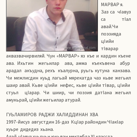
МАРВАР я.
Заз са чIавуз
са тIал
авай.Чи
поэзияда
цIийи
тIварар
аквазвачирвиляй. Чун «МАРВАР» яз къе и кардин къене
ава. Ихьтин жегьилар ава, амма къекъвена абур
арадал акъудна, рехъ къалурна, руьгь кутуна канзава.
Чи межлисдин куьд лагьай мярекатда чаз кьве жегьил
шаир авай. Кьве цIийи нефес, кьве цIийи тIвар, цIийи
стуьл цIарар. Чи шиир, чи поэзия датIана жегьил
амукьрай, цIийи жегьилар атурай.
ГУЬЛАМИРОВ РАДЖИ ХАЛИДДИНАН ХВА
1997-йисуз августдин 16-даз КцIар райондин ЧIакIар
хуьре дидедиз хьана.
Алай чIавуз хуьруьн юкьван мектебда ХI классда