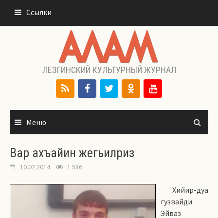
Перейти
Ссылки
к
содержимому
ЛЕЗГИНСКИЙ КУЛЬТУРНЫЙ ЖУРНАЛ
Меню
Вар ахъайин жегьилриз
10.02.2014
1 586
Хийир-дуа
гузвайди
Эйваз