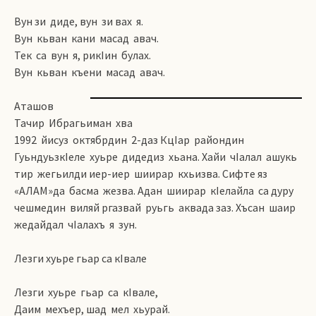
Вун зи диде, вун зи вах я.
Вун кьван кани масад авач.
Тек са вун я, рикIин булах.
Вун кьван къени масад авач.
Аташов
Тачир Ибрагьиман хва
1992 йисуз октябрдин 2-даз КцIар райондин
ГуьндуьзкIеле хуьре дидедиз хьана. Хайи чIалал ашукь
тир жегьилди иер-иер шиирар кхьизва. Сифте яз
«АЛАМ»да басма жезва. Адан шиирар кIелайла са дуру
чешмедин виляй ргазвай руьгь аквада заз. Хъсан шаир
жедайдал чIалахъ я зун.
Лезги хуьре гьар са кIвале
Лезги хуьре гьар са кIвале,
Даим мехъер, шад мел хьурай.