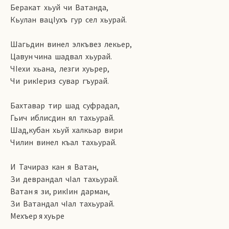
Беракат хьуй чи Ватанда,
Кьулан вацIухъ гур сел хьурай.
Шагьдин винел элкъвез лекьер,
Цавун чина шадвал хьурай.
ЧIехи хьана, лезги хуьрер,
Чи рикIериз сувар гъурай.
Бахтавар тир шад суфрадал,
Гьич иблисдин ял тахьурай.
Шад,кубан хьуй халкьар вири
Чилин винел къал тахьурай.
И Тачираз кан я Ватан,
Зи деврандал чIал тахьурай.
Ватан я зи, рикIин дарман,
Зи Ватандал чIал тахьурай.
Мехъер я хуьре