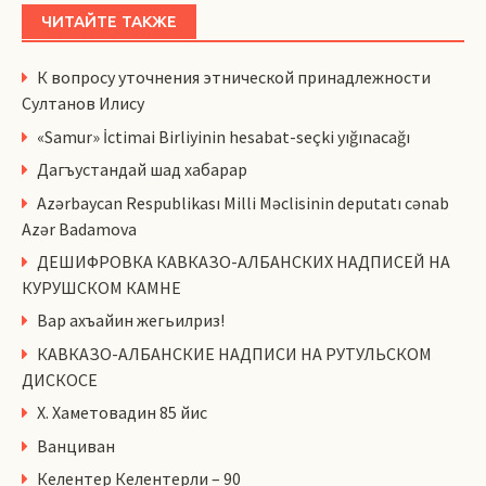
ЧИТАЙТЕ ТАКЖЕ
К вопросу уточнения этнической принадлежности
Султанов Илису
«Samur» İctimai Birliyinin hesabat-seçki yığınacağı
Дагъустандай шад хабарар
Azərbaycan Respublikası Milli Məclisinin deputatı cənab
Azər Badamova
ДЕШИФРОВКА КАВКАЗО-АЛБАНСКИХ НАДПИСЕЙ НА
КУРУШСКОМ КАМНЕ
Вар ахъайин жегьилриз!
КАВКАЗО-АЛБАНСКИЕ НАДПИСИ НА РУТУЛЬСКОМ
ДИСКОСЕ
Х. Хаметовадин 85 йис
Ванциван
Келентер Келентерли – 90