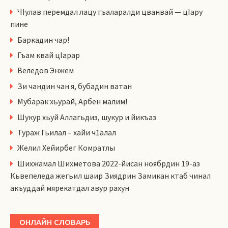
ЧIулав перемдал лацу гъаларалди цванвай — цIару
пине
Баркадин чар!
Гъам квай цlарар
Веледов Энжем
Зи чандин чан я, бубадин ватан
Мубарак хьурай, Арбен малим!
Шукур хьуй Аллагьдиз, шукур и йикъаз
Тураж Гьилал – хайи ч1алал
Желил Хейирбег Комратлы
Шихжамал Шихметова 2022-йисан ноябрдин 19-аз
Кьвепеледа жегьил шаир Зиядрин Замикан ктаб чинал
акъуддай мярекатдал авур рахун
ОНЛАЙН СЛОВАРЬ