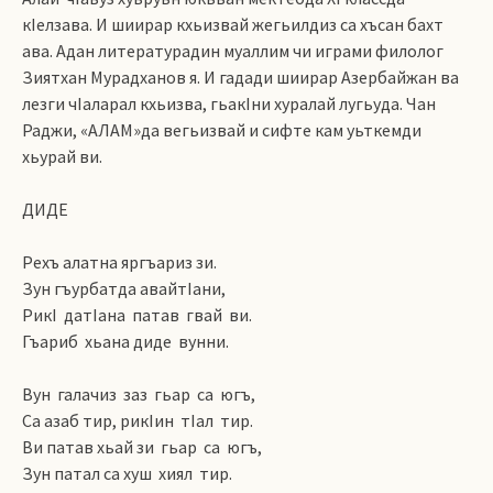
кIелзава. И шиирар кхьизвай жегьилдиз са хъсан бахт
ава. Адан литературадин муаллим чи играми филолог
Зиятхан Мурадханов я. И гадади шиирар Азербайжан ва
лезги чIаларал кхьизва, гьакIни хуралай лугьуда. Чан
Раджи, «АЛАМ»да вегьизвай и сифте кам уьткемди
хьурай ви.
ДИДЕ
Рехъ алатна яргъариз зи.
Зун гъурбатда авайтIани,
РикI датIана патав гвай ви.
Гъариб хьана диде вунни.
Вун галачиз заз гьар са югъ,
Са азаб тир, рикIин тIал тир.
Ви патав хьай зи гьар са югъ,
Зун патал са хуш хиял тир.