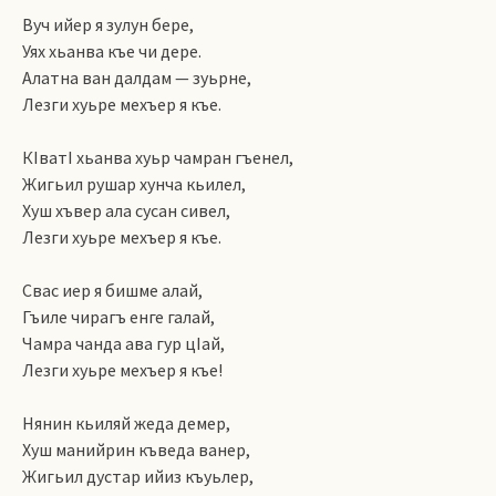
Вуч ийер я зулун бере,
Уях хьанва къе чи дере.
Алатна ван далдам — зуьрне,
Лезги хуьре мехъер я къе.
КIватI хьанва хуьр чамран гъенел,
Жигьил рушар хунча кьилел,
Хуш хъвер ала сусан сивел,
Лезги хуьре мехъер я къе.
Свас иер я бишме алай,
Гъиле чирагъ енге галай,
Чамра чанда ава гур цIай,
Лезги хуьре мехъер я къе!
Нянин кьиляй жеда демер,
Хуш манийрин къведа ванер,
Жигьил дустар ийиз къуьлер,