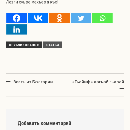
Лезги хуьре мехъер я къе!
ОПУБЛИКОВАНО В
СТАТЬИ
Навигация
Весть из Болгарии
«Гьайиф» лагьай гьарай
Добавить комментарий