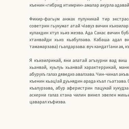
къенин «гибрид итимрин» амалар акурла адавай 
Фикир-фагьум анжах пулуникай тир экстрас
советрин гьукумат атай чIавуз вичин къизилар
кулакдин хтул хьиз жезва. Ада Сакас вичин бу
хтанвайди хьиз кьабулзава. Кабаша адал в
тамамарзава) гьалдарзава: вуч кандатIани ая, к
Я къизилрикай, яни алатай агъзурни вад виш 
хьанвай, куьлуь хьанвай характеррикай, ман
абурухъ галаз дяведиз авалзава. Чин-чинал ак
къенин кьацIай дуьнядин арада къал гьатзава. 
къалурзава, абур аферистрин пацукай хукудза
аскерни галаз хтана чилин винел эвелен михьи
цаварал хъфизва.