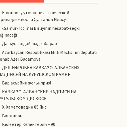
К вопросу уточнения этнической
принадлежности Султанов Илису
«Samur» İctimai Birliyinin hesabat-seçki
ığınacağı
Дагъустандай шад хабарар
Azərbaycan Respublikası Milli Məclisinin deputatı
cənab Azər Badamova
ДЕШИФРОВКА КАВКАЗО-АЛБАНСКИХ
НАДПИСЕЙ НА КУРУШСКОМ КАМНЕ
Вар ахъайин жегьилриз!
КАВКАЗО-АЛБАНСКИЕ НАДПИСИ НА
РУТУЛЬСКОМ ДИСКОСЕ
Х. Хаметовадин 85 йис
Ванциван
Келентер Келентерли – 90