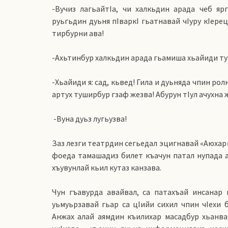
-Вучиз лагьайтIа, чи халкьдин арада чеб яр
руьгьдин дуьня пIваркI гьатнавай чIуру кIере
тирбурни ава!
-Ахьтинбур халкьдин арада гьамиша хьайиди т
-Хьайиди я: сад, кьвед! Гила и дуьняда чпин р
артух туширбур гзаф жезва! Абурун тIул ачухна 
-Вуна дуьз лугьузва!
Заз лезги театрдин сегьедал эцигнавай «Аюхар
фоеда тамашадиз билет къачун патал нупада а
хъувунлай кьил кутаз канзава.
Чун гъавурда авайвал, са патахъай инсанар
уьмуьрзавай гьар са цIийи сихил чпин чIехи 
Анжах алай аямдин къилихар масадбур хьанва: