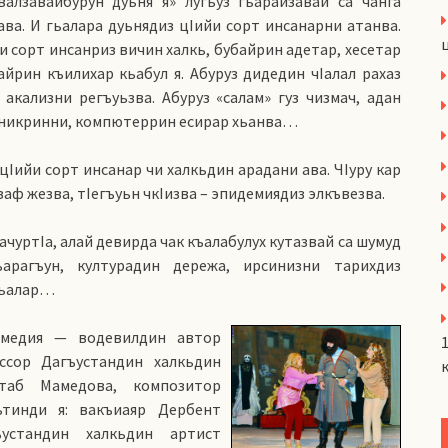
алзавайбурун дуьня я» лугьуз гьарайзавай са чанга
ва. И гьалара дуьнядиз цIийи сорт инсанарни атанва.
йи сорт инсанриз вичин халкь, бубайрин адетар, хесетар
айрин къилихар кьабул я. Абуруз дидедин чIалал рахаз
 акализни регъуьзва. Абуруз «салам» гуз чизмач, адан
билникринни, компютеррин есирар хьанва…
цIийи сорт инсанар чи халкьдин арадани ава. ЧIуру кар
гзаф жезва, тIегъуьн чкIизва – эпидемиядиз элкъвезва.
ачуртIа, алай девирда чак къалабулух кутазвай са шумуд
ъарагъун, културадин дережа, ирсинизни тарихдиз
гьалар…
омедия — водевилдин автор
иссор Дагъустандин халкьдин
йтаб Мамедова, композитор
тинди я: вакъиаяр Дербент
устандин халкьдин артист