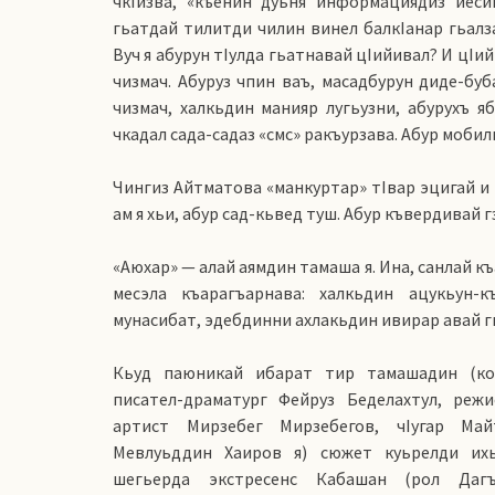
чкIизва, «къенин дуьня информациядиз иесив
гьатдай тилитди чилин винел балкIанар гьалза
Вуч я абурун тIулда гьатнавай цIийивал? И цIи
чизмач. Абуруз чпин ваъ, масадбурун диде-буб
чизмач, халкьдин манияр лугьузни, абурухъ яб
чкадал сада-садаз «смс» ракъурзава. Абур мо
Чингиз Айтматова «манкуртар» тIвар эцигай и 
ам я хьи, абур сад-кьвед туш. Абур къвердивай 
«Аюхар» — алай аямдин тамаша я. Ина, санлай къ
месэла къарагъарнава: халкьдин ацукьун-к
мунасибат, эдебдинни ахлакьдин ивирар авай 
Кьуд паюникай ибарат тир тамашадин (к
писател-драматург Фейруз Беделахтул, реж
артист Мирзебег Мирзебегов, чIугар Ма
Мевлуьддин Хаиров я) сюжет куьрелди ихь
шегьерда экстресенс Кабашан (рол Дагъ