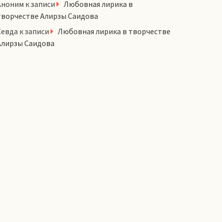
Аноним
к записи
Любовная лирика в
творчестве Алирзы Саидова
Севда
к записи
Любовная лирика в творчестве
Алирзы Саидова