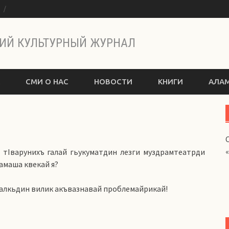
ы
ИЙ КУЛЬТУРНЫЙ ЖУРНАЛ
СМИ О НАС
НОВОСТИ
КНИГИ
АЛАМ
н тIварунихъ галай гьукуматдин лезги муздрамтеатрди
амаша квекай я?
халкьдин вилик акъвазнавай проблемайрикай!