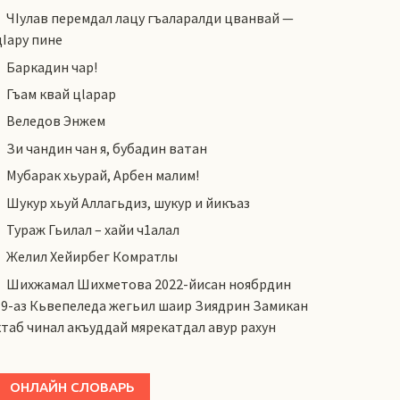
ЧIулав перемдал лацу гъаларалди цванвай —
цIару пине
Баркадин чар!
Гъам квай цlарар
Веледов Энжем
Зи чандин чан я, бубадин ватан
Мубарак хьурай, Арбен малим!
Шукур хьуй Аллагьдиз, шукур и йикъаз
Тураж Гьилал – хайи ч1алал
Желил Хейирбег Комратлы
Шихжамал Шихметова 2022-йисан ноябрдин
19-аз Кьвепеледа жегьил шаир Зиядрин Замикан
ктаб чинал акъуддай мярекатдал авур рахун
ОНЛАЙН СЛОВАРЬ