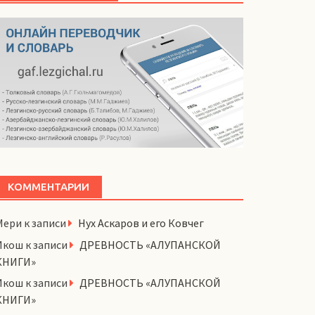
КОММЕНТАРИИ
Мери
к записи
Нух Аскаров и его Ковчег
Икош
к записи
ДРЕВНОСТЬ «АЛУПАНСКОЙ
КНИГИ»
Икош
к записи
ДРЕВНОСТЬ «АЛУПАНСКОЙ
КНИГИ»