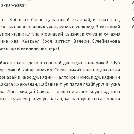
эхиз жезвач.
енс Кабашаз Сакас цаварилай хтанвайди хьиз ваъ,
 са гьинал ятIа чилик чуьнуьхна чи уьлкведай катнавай
байри чилик кутуна кIевнавай къизилар хукудна хутахиз
ичин хва Кьекьел (рол артист Валери Сулейманова
ъизилар кIевнавай чка чира!
йисан къене дегиш хьанвай дуьнядин амалрикай, чIур
куртрикай хабар авачир Сакас вичиз канзни-даканзни
ъвазнавай и кьве дуьнядин — алпанрин михьи дуьнядинни
Сакаса Кьекьелан, Кабашан тIул патав гвайбуруз ачухна
ва. Лап эхирдай Сакас — и михьи лезги кьуд-вад виш
вал туьхкIуьр хъувун патал, касвал хуьн патал мадни