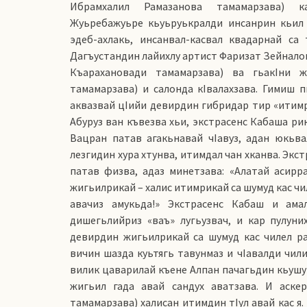
Ибрамхалил Рамазанова тамамарзава) к
Жуьребажуьре кьуьруькралди инсанрин кьил 
эдеб-ахлакь, инсанвал-касвал квадарнай с
Дагъустандин лайихлу артист Фаризат Зейналов
Къарахановади тамамарзава) ва гьакIни 
тамамарзава) и салонда кIвалахзава. Гимиш 
аквазвай цIийи девирдин гибридар тир «итимри
Абуруз ван къвезва хьи, экстрасенс Кабаша ри
Вацран патав агакьнавай чIавуз, адан юкьвал
лезгидин хура хтунва, итимдал чан хканва. Экс
патав физва, адаз минетзава: «Алатай асирр
жигьилрикай – халис итимрикай са шумуд кас чил
авачиз амукьда!» Экстрасенс Кабаш и ама
дишегьлийриз «ваъ» лугьузвач, и кар пулуни
девирдин жигьилрикай са шумуд кас чилел ра
вичин шазда куьтягь тавунмаз и чIавалди чили
вилик цаварилай къене Алпан пачагьдин кьушу
жигьил гада авай сандух аватзава. И аске
тамамарзава) халисан итимдин тIул авай кас я.