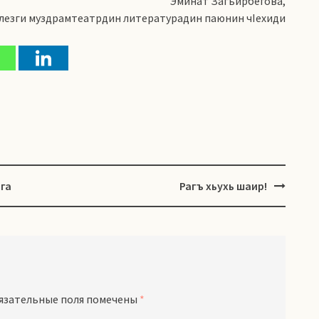
Эминат Загьирбегова,
лезги муздрамтеатрдин
литературадин паюнин чIехиди
га
Рагъ хьухь шаир!
язательные поля помечены
*