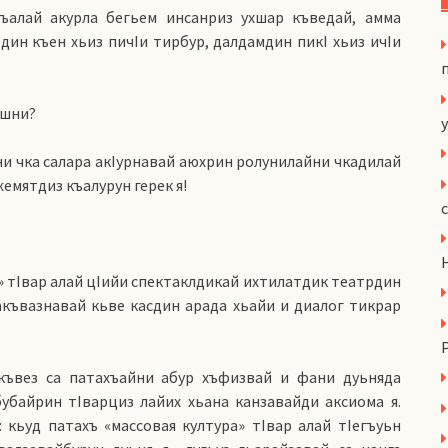
гъалай акурла бегьем инсанриз ухшар къведай, амма
цдин къен хьиз пичIи тирбур, далдамдин пикI хьиз ичIи
ушни?
y
олни чка салара акIурнавай аюхрин ролунилайни чкадилай
жемятдиз къалурун герек я!
» тIвар алай цIийи спектаклдикай ихтилатдик театрдин
къвазнавай кьве касдин арада хьайи и диалог тикрар
 къвез са патахъайни абур хъфизвай и фани дуьняда
бубайрин тIварциз лайих хьана канзавайди аксиома я.
 кьуд патахъ «массовая култура» тIвар алай тIегъуьн