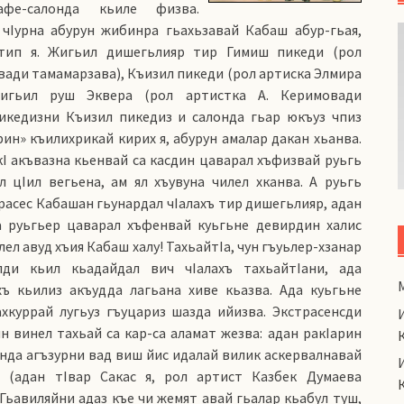
афе-салонда кьиле физва.
чIурна абурун жибинра гьахьзавай Кабаш абур-гьая,
а тип я. Жигьил дишегьлияр тир Гимиш пикеди (рол
ади тамамарзава), Къизил пикеди (рол артиска Элмира
жигьил руш Эквера (рол артистка А. Керимовади
пикедизни Къизил пикедиз и салонда гьар юкъуз чпиз
н» къилихрикай кирих я, абурун амалар дакан хьанва.
кI акъвазна кьенвай са касдин цаварал хъфизвай руьгь
 цIил вегьена, ам ял хъувуна чилел хканва. А руьгь
трасес Кабашан гьунардал чIалахъ тир дишегьлияр, адан
а руьгьер цаварал хъфенвай куьгьне девирдин халис
ел авуд хъия Кабаш халу! ТахьайтIа, чун гъуьлер-хзанар
лди кьил кьадайдал вич чIалахъ тахьайтIани, ада
хъ кьилиз акъудда лагьана хиве кьазва. Ада куьгьне
хкуррай лугьуз гъуцариз шазда ийизва. Экстрасенсди
н винел тахьай са кар-са аламат жезва: адан ракIарин
нда агъзурни вад виш йис идалай вилик аскервалнавай
р (адан тIвар Сакас я, рол артист Казбек Думаева
 Гьавиляйни адаз къе чи жемят авай гьалар кьабул туш,