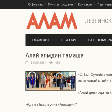
Перейти
Сифте гаф
Пункты продажи
Контакты
Партнер
к
содержимому
ЛЕЗГИНСК
ГЛАВНАЯ
СТАТЬИ
ВСЕ НОМЕРА
Алай аямдин тамаша
18.09.2014
491
-СтIал Сулеймана
эцигнавай цIийи т
-Алай девирда чи 
-Адан тIвар вучиз «Аюхар» я?