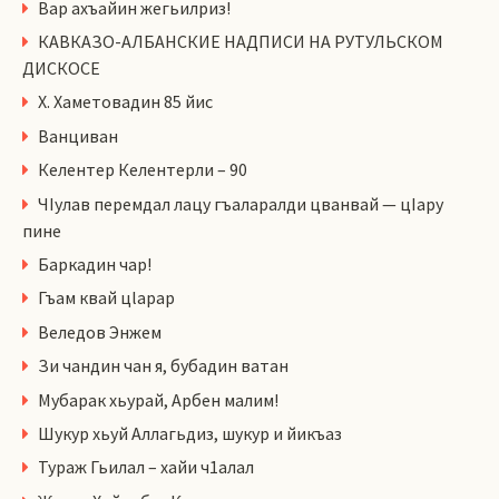
Вар ахъайин жегьилриз!
КАВКАЗО-АЛБАНСКИЕ НАДПИСИ НА РУТУЛЬСКОМ
ДИСКОСЕ
Х. Хаметовадин 85 йис
Ванциван
Келентер Келентерли – 90
ЧIулав перемдал лацу гъаларалди цванвай — цIару
пине
Баркадин чар!
Гъам квай цlарар
Веледов Энжем
Зи чандин чан я, бубадин ватан
Мубарак хьурай, Арбен малим!
Шукур хьуй Аллагьдиз, шукур и йикъаз
Тураж Гьилал – хайи ч1алал