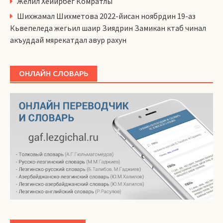
Желил Хейирбег Комратлы
Шихжамал Шихметова 2022-йисан ноябрдин 19-аз
Кьвепеледа жегьил шаир Зиядрин Замикан ктаб чинал
акъуддай мярекатдал авур рахун
ОНЛАЙН СЛОВАРЬ