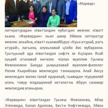
«Марвар»
литературадин кIватIалдин нубатдин межлис кIватI
хьана. «Марвардин» кьил шаир Эйваза литератур
межлис ахъайна, кIватI хьанвайбуруз «Куьн атурай, рагъ
атурай», лагьана, алукьнавай цIийи йис мубаракна.
Гуьгъуьнай ада кIватIалдиз сифте яз КцIарин Ясаб
хуьряй атанавай ингилис чIалан муаллим Гуьнеш
Мевлановни Бакуда уьмуьрзавай муаллим-филолог
Рапия Къарибова межлисдиз танишарна. Алай йисуз
межлисдин вилик галай крарикай, гьавадин чIурувиляй
агакь тавур юлдашрикай ихтилатна. Абрун саламар
межлисдив агакьарна.
«Марварин» кIватIалдал Гуьнеш Мевланова, Абир
ЭчIехвиди, Билал Адилова, Бести Нифтиевади, Эйваз