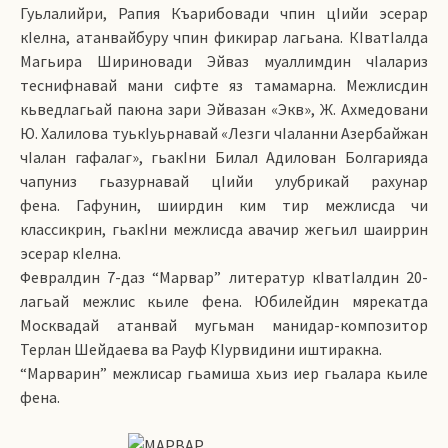
Гуьлалийри, Рапия Къарибовади чпин цIийи эсерар
кIелна, атанвайбуру чпин фикирар лагьана. КIватIалда
Магьира Шириновади Эйваз муаллимдин чIалариз
теснифнавай мани сифте яз тамамарна. Межлисдин
кьведлагьай паюна зари Эйвазан «Экв», Ж. Ахмедовани
Ю. Халилова туькIуьрнавай «Лезги чIаланни Азербайжан
чIалан гафалаг», гьакIни Билал Адилован Болгарияда
чапуниз гьазурнавай цIийи улубрикай рахунар
фена. Гафунин, шиирдин ким тир межлисда чи
классикрин, гьакIни межлисда авачир жегьил шаиррин
эсерар кIелна.
Февралдин 7-даз “Марвар” литератур кIватIалдин 20-
лагьай межлис кьиле фена. Юбилейдин мярекатда
Москвадай атанвай мугьман манидар-композитор
Терлан Шейдаева ва Рауф КIурвидини иштиракна.
“Марварин” межлисар гьамиша хьиз иер гьалара кьиле
фена.