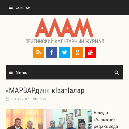
Перейти
Ссылки
к
содержимому
ЛЕЗГИНСКИЙ КУЛЬТУРНЫЙ ЖУРНАЛ
Меню
«МАРВАРдин» кIватIалар
10.03.2015
536
Бакуда
«Аламдин»
редакцияда