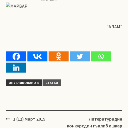
“АЛАМ”
ОПУБЛИКОВАНО В
СТАТЬИ
Навигация
1 (12) Март 2015
Литературадин
конкурсдин гъалиб ашкар