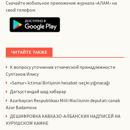
Скачайте мобильное приложение журнала «АЛАМ» на
свой телефон:
ЧИТАЙТЕ ТАКЖЕ
К вопросу уточнения этнической принадлежности
Султанов Илису
«Samur» İctimai Birliyinin hesabat-seçki yığınacağı
Дагъустандай шад хабарар
Azərbaycan Respublikası Milli Məclisinin deputatı cənab
Azər Badamova
ДЕШИФРОВКА КАВКАЗО-АЛБАНСКИХ НАДПИСЕЙ НА
КУРУШСКОМ КАМНЕ