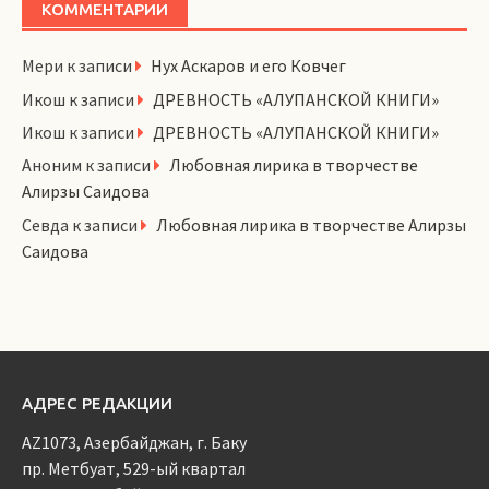
КОММЕНТАРИИ
Мери
к записи
Нух Аскаров и его Ковчег
Икош
к записи
ДРЕВНОСТЬ «АЛУПАНСКОЙ КНИГИ»
Икош
к записи
ДРЕВНОСТЬ «АЛУПАНСКОЙ КНИГИ»
Аноним
к записи
Любовная лирика в творчестве
Алирзы Саидова
Севда
к записи
Любовная лирика в творчестве Алирзы
Саидова
АДРЕС РЕДАКЦИИ
AZ1073, Азербайджан, г. Баку
пр. Метбуат, 529-ый квартал