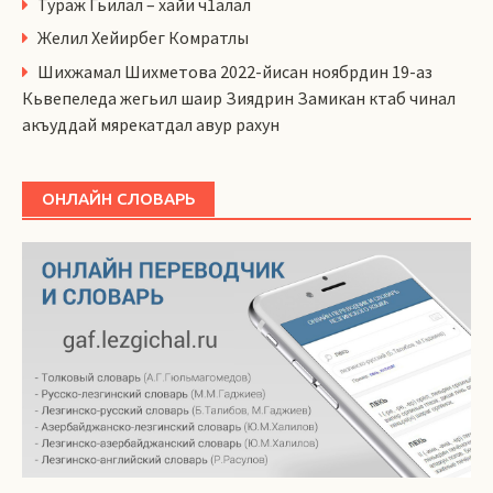
Тураж Гьилал – хайи ч1алал
Желил Хейирбег Комратлы
Шихжамал Шихметова 2022-йисан ноябрдин 19-аз
Кьвепеледа жегьил шаир Зиядрин Замикан ктаб чинал
акъуддай мярекатдал авур рахун
ОНЛАЙН СЛОВАРЬ