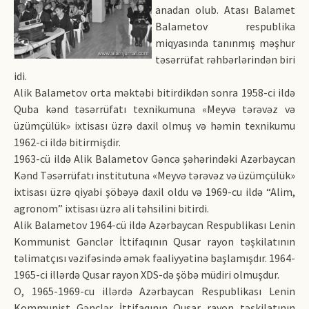
anadan olub. Atası Balamet
Balametov respublika
miqyasında tanınmış məşhur
təsərrüfat rəhbərlərindən biri
idi.
Alik Balametov orta məktəbi bitirdikdən sonra 1958-ci ildə
Quba kənd təsərrüfatı texnikumuna «Meyvə tərəvəz və
üzümçülük» ixtisası üzrə daxil olmuş və həmin texnikumu
1962-ci ildə bitirmişdir.
1963-cü ildə Alik Balametov Gəncə şəhərindəki Azərbaycan
Kənd Təsərrüfatı institutuna «Meyvə tərəvəz və üzümçülük»
ixtisası üzrə qiyabi şöbəyə daxil oldu və 1969-cu ildə “Alim,
agronom” ixtisası üzrə ali təhsilini bitirdi.
Alik Balametov 1964-cü ildə Azərbaycan Res­pub­likası Lenin
Kommunist Gənclər İttifaqının Qusar rayon təşkilatının
təlimatçısı vəzifəsində əmək fəaliyyətinə başlamışdır. 1964-
1965-ci illərdə Qusar rayon XDS-də şöbə müdiri olmuşdur.
O, 1965-1969-cu illərdə Azərbaycan Respublikası Lenin
Kommunist Gənclər İttifaqının Qusar rayon təşkilatının