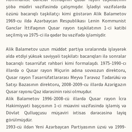
şöbə müdiri vəzifəsində çalışmışdır. İşlədiyi vəzifələrdə
özünü bacarıqlı təşkilatçı kimi göstərən Alik Balametov
1969-cu ildə Azərbaycan Respublikası Lenin Kommunist
Gənclər İttifaqının Qusar rayon təşkilatının 1-ci katibi
seçilmiş və 1975-ci ilə qədər bu vəzifədə işləmişdir.
Alik Balametov uzun müddət partiya sıralarında işləyərək
əldə etdiyi yüksək səviyyəli təşkilatı bacarıqları ilə sonralar
bacarıqlı təsərrüfat rəhbəri kimi formalaşdı. 1975-1990-cı
illərdə o Qusar rayon Miçurin adına sovxozun direktoru,
Qusar rayon Təsərrüfatlararası Meyvə Tərəvəz Tədarükü və
Satışı Bazasının direktoru, 2008-2009-cu illərdə Azərigazın
Qusar rayonu Qaz idarəsinin rəisi olmuşdur.
Alik Balametov 1996-2008-cü illərdə Qusar rayon İcra
Hakimiyyəti başçısının 1-ci müavini vəzifəsində işləmiş və
Dövlət Qulluqçusu müşaviri ixtisas dərəcəsinə layiq
görülmüşdür.
1993-cü ildən Yeni Azərbaycan Partiyasının üzvü və 1999-