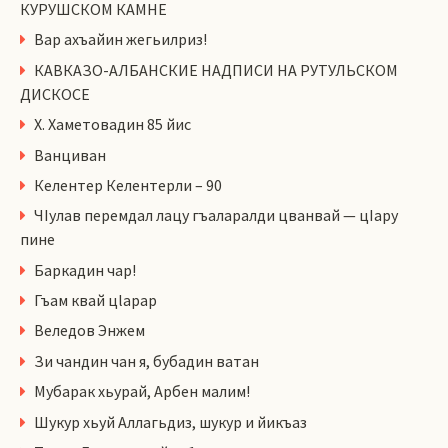
КУРУШСКОМ КАМНЕ
Вар ахъайин жегьилриз!
КАВКАЗО-АЛБАНСКИЕ НАДПИСИ НА РУТУЛЬСКОМ
ДИСКОСЕ
Х. Хаметовадин 85 йис
Ванциван
Келентер Келентерли – 90
ЧIулав перемдал лацу гъаларалди цванвай — цIару
пине
Баркадин чар!
Гъам квай цlарар
Веледов Энжем
Зи чандин чан я, бубадин ватан
Мубарак хьурай, Арбен малим!
Шукур хьуй Аллагьдиз, шукур и йикъаз