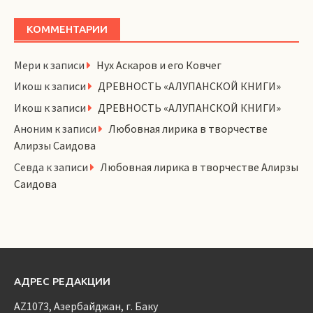
КОММЕНТАРИИ
Мери
к записи
Нух Аскаров и его Ковчег
Икош
к записи
ДРЕВНОСТЬ «АЛУПАНСКОЙ КНИГИ»
Икош
к записи
ДРЕВНОСТЬ «АЛУПАНСКОЙ КНИГИ»
Аноним
к записи
Любовная лирика в творчестве
Алирзы Саидова
Севда
к записи
Любовная лирика в творчестве Алирзы
Саидова
АДРЕС РЕДАКЦИИ
AZ1073, Азербайджан, г. Баку