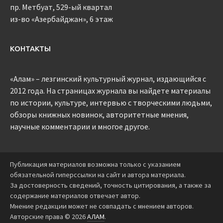
пр. Метбуат, 529-ый квартал
из-во «Азербайджан», 6 этаж
КОНТАКТЫ
«Алам» – лезгинский культурный журнал, издающийся с
2012 года. На страницах журнала вы найдете материалы
по истории, культуре, интервью с творческими людьми,
обзоры книжных новинок, авторитетные мнения,
научные комментарии и многое другое.
Публикация материалов возможна только с указанием
обязательной гиперссылки на сайт и автора материала.
За достоверность сведений, точность цитирования, а также за
содержание материалов отвечает автор.
Мнение редакции может не совпадать с мнением авторов.
Авторские права © 2026
АЛАМ
.