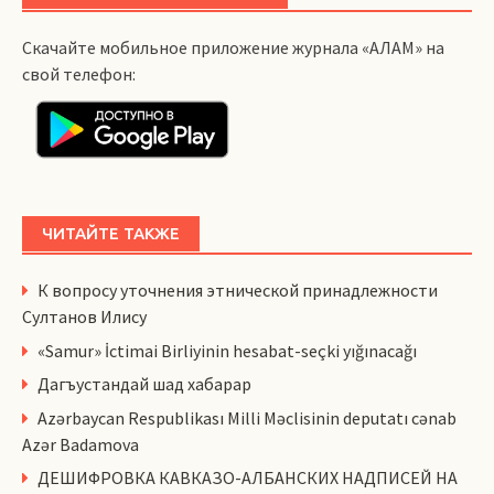
Скачайте мобильное приложение журнала «АЛАМ» на
свой телефон:
ЧИТАЙТЕ ТАКЖЕ
К вопросу уточнения этнической принадлежности
Султанов Илису
«Samur» İctimai Birliyinin hesabat-seçki yığınacağı
Дагъустандай шад хабарар
Azərbaycan Respublikası Milli Məclisinin deputatı cənab
Azər Badamova
ДЕШИФРОВКА КАВКАЗО-АЛБАНСКИХ НАДПИСЕЙ НА