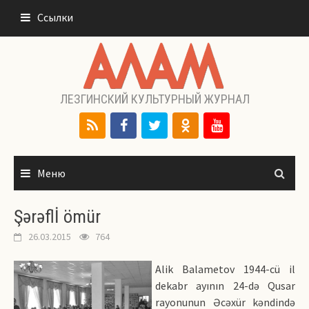
Перейти
Ссылки
к
содержимому
ЛЕЗГИНСКИЙ КУЛЬТУРНЫЙ ЖУРНАЛ
Меню
Şərəflİ ömür
26.03.2015
764
Alik Balametov 1944-cü il
dekabr ayının 24-də Qusar
rayonunun Əcəxür kəndində