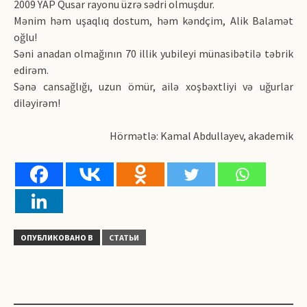
2009 YAP Qusar rayonu üzrə sədri olmuşdur.
Mənim həm uşaqlıq dostum, həm kəndçim, Alik Balamət
oğlu!
Səni anadan olmağının 70 illik yubileyi münasibətilə təbrik
edirəm.
Sənə cansağlığı, uzun ömür, ailə xoşbəxtliyi və uğurlar
diləyirəm!
Hörmətlə: Kamal Abdullayev, akademik
ОПУБЛИКОВАНО В
СТАТЬИ