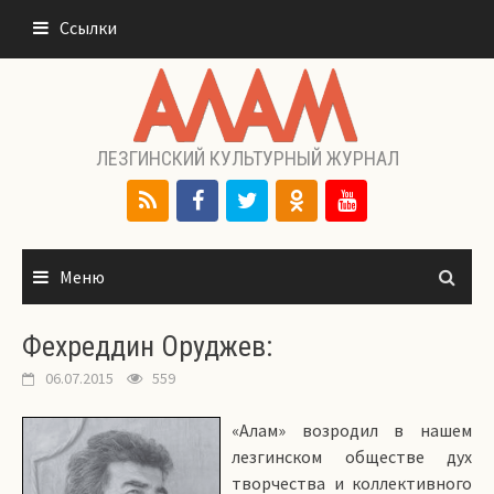
Перейти
Ссылки
к
содержимому
ЛЕЗГИНСКИЙ КУЛЬТУРНЫЙ ЖУРНАЛ
Меню
Фехреддин Оруджев:
06.07.2015
559
«Алам» возродил в нашем
лезгинском обществе дух
творчества и коллективного