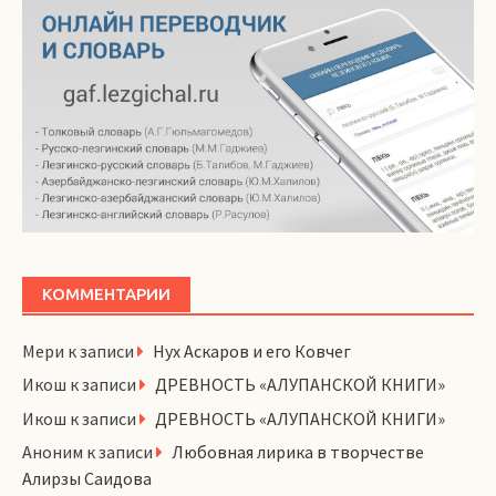
КОММЕНТАРИИ
Мери
к записи
Нух Аскаров и его Ковчег
Икош
к записи
ДРЕВНОСТЬ «АЛУПАНСКОЙ КНИГИ»
Икош
к записи
ДРЕВНОСТЬ «АЛУПАНСКОЙ КНИГИ»
Аноним
к записи
Любовная лирика в творчестве
Алирзы Саидова