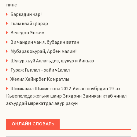
пине
Баркадин чар!
Гъам квай цlарар
Веледов Энжем
Зи чандин чан я, бубадин ватан
Мубарак хьурай, Арбен малим!
Шукур хьуй Аллагьдиз, шукур и йикъаз
Тураж Гьилал – хайи ч1алал
Желил Хейирбег Комратлы
Шихжамал Шихметова 2022-йисан ноябрдин 19-аз
Кьвепеледа жегьил шаир Зиядрин Замикан ктаб чинал
акъуддай мярекатдал авур рахун
ОНЛАЙН СЛОВАРЬ