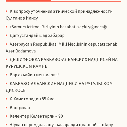
К вопросу уточнения этнической принадлежности
Султанов Илису
«Samur» İctimai Birliyinin hesabat-seçki yığınacağı
Дагъустандай шад хабарар
Azərbaycan Respublikası Milli Məclisinin deputatı cənab
Azər Badamova
ДЕШИФРОВКА КАВКАЗО-АЛБАНСКИХ НАДПИСЕЙ НА
КУРУШСКОМ КАМНЕ
Вар ахъайин жегьилриз!
КАВКАЗО-АЛБАНСКИЕ НАДПИСИ НА РУТУЛЬСКОМ
ДИСКОСЕ
Х. Хаметовадин 85 йис
Ванциван
Келентер Келентерли – 90
ЧIулав перемдал лацу гъаларалди цванвай — цIару