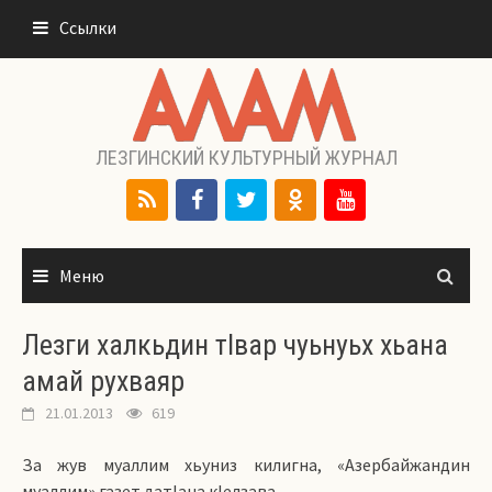
Перейти
Ссылки
к
содержимому
ЛЕЗГИНСКИЙ КУЛЬТУРНЫЙ ЖУРНАЛ
Меню
Лезги халкьдин тIвар чуьнуьх хьана
амай рухваяр
21.01.2013
619
За жув муаллим хьуниз килигна, «Азербайжандин
муаллим» газет датIана кIелзава.