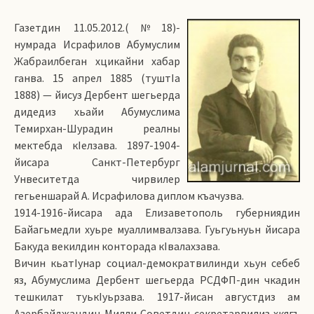
Газетдин 11.05.2012.(№18)-
нумрада Исрафилов Абумуслим
Жабраилбеган хцикайни хабар
ганва. 15 апрел 1885 (туштIа
1888) — йисуз Дербент шегьерда
дидедиз хьайи Абумуслима
Темирхан-Шурадин реалны
мектебда кIелзава. 1897-1904-
йисара Санкт-Петербург
Унвеситетда чирвилер
гегьеншарай А. Исрафилова диплом къачузва.
1914-1916-йисара ада Елизаветополь губерниядин
Байагьмедли хуьре муаллимвалзава. Гуьгуьнуьн йисара
Бакуда векилдин конторада кIвалахзава.
Вичин кьатIунар социал-демократвилинди хьун себеб
яз, Абумуслима Дербент шегьерда РСДФП-дин чкадин
тешкилат туькIуьрзава. 1917-йисан августдиз ам
Азербайджандин Милли Советдин секретарвилиз хкягъ