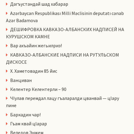
Дагъустандай шад хабарар
Azərbaycan Respublikası Milli Məclisinin deputatı cənab
Azər Badamova
ДЕШИФРОВКА КАВКАЗО-АЛБАНСКИХ НАДПИСЕЙ НА
КУРУШСКОМ КАМНЕ
Вар ахъайин жегьилриз!
КАВКАЗО-АЛБАНСКИЕ НАДПИСИ НА РУТУЛЬСКОМ
ДИСКОСЕ
Х. Хаметовадин 85 йис
Ванциван
Келентер Келентерли – 90
ЧIулав перемдал лацу гъаларалди цванвай — цIару
пине
Баркадин чар!
Гъам квай цlарар
Веледов Энжем