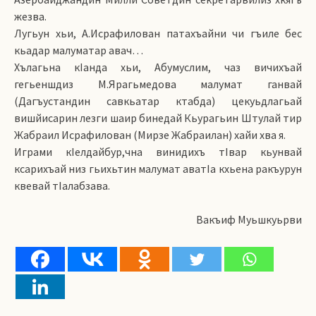
жезва.
Лугьун хьи, А.Исрафилован патахъайни чи гъиле бес
кьадар малуматар авач…
Хълагьна кIанда хьи, Абумуслим, чаз вичихъай
гегьеншдиз М.Ярагьмедова малумат ганвай
(Дагъустандин савкьатар ктабда) цекуьдлагьай
вишйисарин лезги шаир бинедай Кьурагьин Штулай тир
Жабраил Исрафилован (Мирзе Жабраилан) хайи хва я.
Играми кIелдайбур,чна винидихъ тIвар кьунвай
ксарихъай низ гьихьтин малумат аватIа кхьена ракъурун
квевай тIалабзава.
Вакъиф Муьшкуьрви