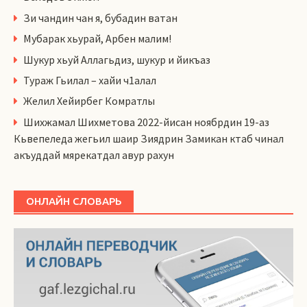
Зи чандин чан я, бубадин ватан
Мубарак хьурай, Арбен малим!
Шукур хьуй Аллагьдиз, шукур и йикъаз
Тураж Гьилал – хайи ч1алал
Желил Хейирбег Комратлы
Шихжамал Шихметова 2022-йисан ноябрдин 19-аз
Кьвепеледа жегьил шаир Зиядрин Замикан ктаб чинал
акъуддай мярекатдал авур рахун
ОНЛАЙН СЛОВАРЬ