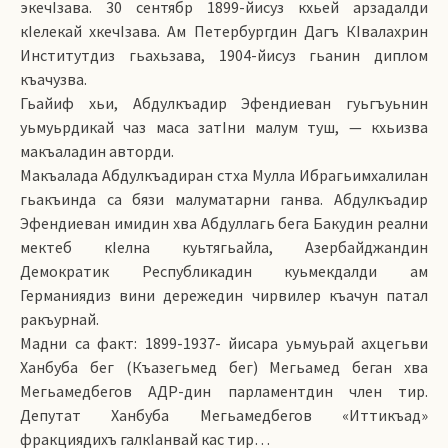
экечIзава. 30 сентябр 1899-йисуз кхьей арзадалди
кIелекай хкечIзава. Ам Петербургдин Дагъ КIвалахрин
Институтдиз гьахьзава, 1904-йисуз гьанин диплом
къачузва.
Гьайиф хьи, Абдулкъадир Эфендиеван гуьгъуьнин
уьмуьрдикай чаз маса затIни малум туш, — кхьизва
макъаладин авторди.
Макъалада Абдулкъадиран стха Мулла Ибрагьимхалилан
гьакъинда са бязи малуматарни ганва. Абдулкъадир
Эфендиеван имидин хва Абдуллагь бега Бакудин реални
мектеб кIелна куьтягьайла, Азербайджандин
Демократик Республикадин куьмекдалди ам
Германиядиз вини дережедин чирвилер къачун патал
ракъурнай.
Мадни са факт: 1899-1937- йисара уьмуьрай ахцегьви
Ханбуба бег (Къазегьмед бег) Мегьамед беган хва
Мегьамедбегов АДР-дин парламентдин член тир.
Депутат Ханбуба Мегьамедбегов «Иттикъад»
фракциядихъ галкIанвай кас тир…