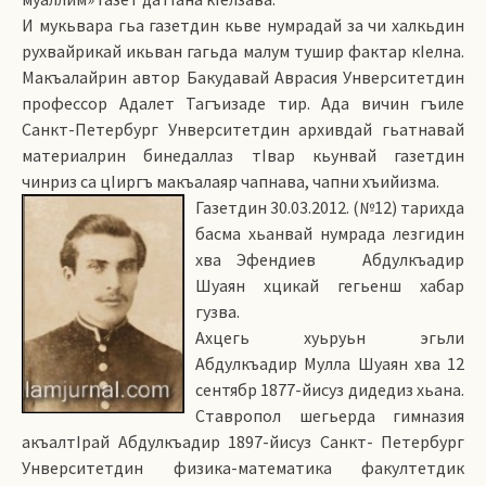
И мукьвара гьа газетдин кьве нумрадай за чи халкьдин
рухвайрикай икьван гагьда малум тушир фактар кIелна.
Макъалайрин автор Бакудавай Аврасия Унверситетдин
профессор Адалет Тагъизаде тир. Ада вичин гъиле
Санкт-Петербург Унверситетдин архивдай гьатнавай
материалрин бинедаллаз тIвар кьунвай газетдин
чинриз са цIиргъ макъалаяр чапнава, чапни хъийизма.
Газетдин 30.03.2012. (№12) тарихда
басма хьанвай нумрада лезгидин
хва Эфендиев Абдулкъадир
Шуаян хцикай гегьенш хабар
гузва.
Ахцегь хуьруьн эгьли
Абдулкъадир Мулла Шуаян хва 12
сентябр 1877-йисуз дидедиз хьана.
Ставропол шегьерда гимназия
акъалтIрай Абдулкъадир 1897-йисуз Санкт- Петербург
Унверситетдин физика-математика факултетдик