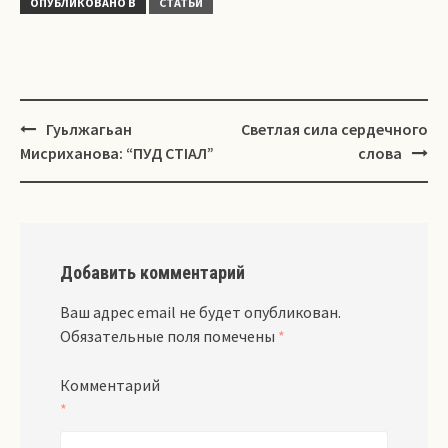
ОПУБЛИКОВАНО В
СТАТЬИ
Навигация
Гуьлжагьан
Светлая сила сердечного
Мисриханова: “ПУД СТIАЛ”
слова
Добавить комментарий
Ваш адрес email не будет опубликован.
Обязательные поля помечены
*
Комментарий
*