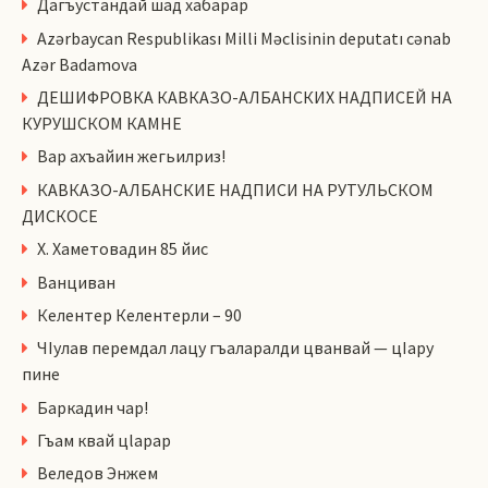
Дагъустандай шад хабарар
Azərbaycan Respublikası Milli Məclisinin deputatı cənab
Azər Badamova
ДЕШИФРОВКА КАВКАЗО-АЛБАНСКИХ НАДПИСЕЙ НА
КУРУШСКОМ КАМНЕ
Вар ахъайин жегьилриз!
КАВКАЗО-АЛБАНСКИЕ НАДПИСИ НА РУТУЛЬСКОМ
ДИСКОСЕ
Х. Хаметовадин 85 йис
Ванциван
Келентер Келентерли – 90
ЧIулав перемдал лацу гъаларалди цванвай — цIару
пине
Баркадин чар!
Гъам квай цlарар
Веледов Энжем