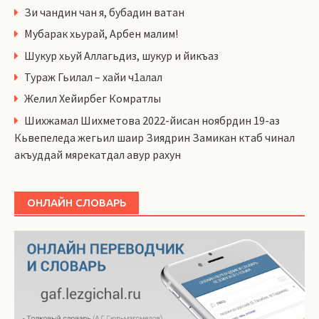
Зи чандин чан я, бубадин ватан
Мубарак хьурай, Арбен малим!
Шукур хьуй Аллагьдиз, шукур и йикъаз
Тураж Гьилал – хайи ч1алал
Желил Хейирбег Комратлы
Шихжамал Шихметова 2022-йисан ноябрдин 19-аз
Кьвепеледа жегьил шаир Зиядрин Замикан ктаб чинал
акъуддай мярекатдал авур рахун
ОНЛАЙН СЛОВАРЬ