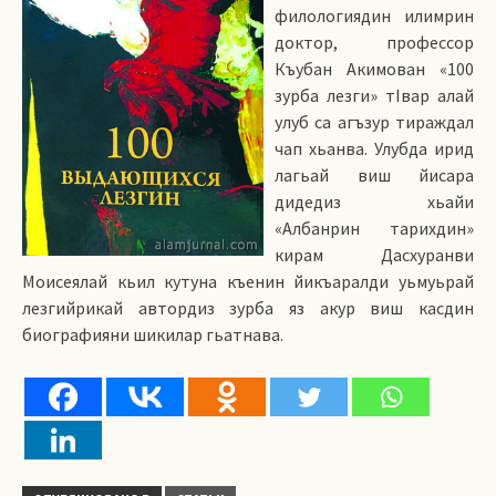
филологиядин илимрин
доктор, профессор
Къубан Акимован «100
зурба лезги» тIвар алай
улуб са агъзур тираждал
чап хьанва. Улубда ирид
лагьай виш йисара
дидедиз хьайи
«Албанрин тарихдин»
кирам Дасхуранви
Моисеялай кьил кутуна къенин йикъаралди уьмуьрай
лезгийрикай автордиз зурба яз акур виш касдин
биографияни шикилар гьатнава.