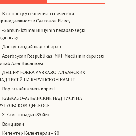
К вопросу уточнения этнической
принадлежности Султанов Илису
«Samur» İctimai Birliyinin hesabat-seçki
ığınacağı
Дагъустандай шад хабарар
Azərbaycan Respublikası Milli Məclisinin deputatı
cənab Azər Badamova
ДЕШИФРОВКА КАВКАЗО-АЛБАНСКИХ
НАДПИСЕЙ НА КУРУШСКОМ КАМНЕ
Вар ахъайин жегьилриз!
КАВКАЗО-АЛБАНСКИЕ НАДПИСИ НА
РУТУЛЬСКОМ ДИСКОСЕ
Х. Хаметовадин 85 йис
Ванциван
Келентер Келентерли – 90