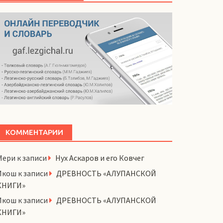
КОММЕНТАРИИ
Мери
к записи
Нух Аскаров и его Ковчег
Икош
к записи
ДРЕВНОСТЬ «АЛУПАНСКОЙ
КНИГИ»
Икош
к записи
ДРЕВНОСТЬ «АЛУПАНСКОЙ
КНИГИ»