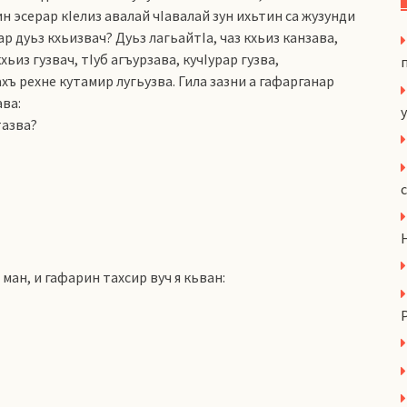
н эсерар кIелиз авалай чIавалай зун ихьтин са жузунди
р дуьз кхьизвач? Дуьз лагьайтIа, чаз кхьиз канзава,
ьиз гузвач, тIуб агъурзава, кучIурар гузва,
хъ рехне кутамир лугьузва. Гила зазни а гафарганар
ва:
y
тазва?
 ман, и гафарин тахсир вуч я кьван: