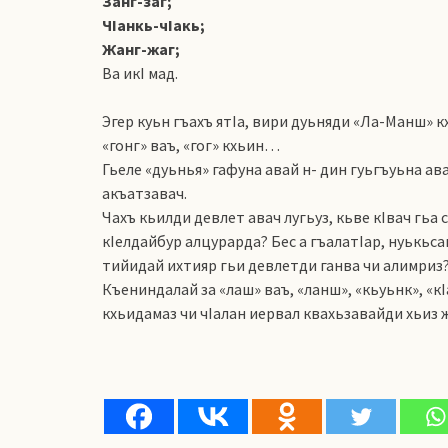
Занг-заг;
ЧIанкь-чIакь;
Жанг-жаг;
Ва икI мад.
Эгер куьн гъахъ ятIа, вири дуьняди «Ла-Манш» к
«гонг» ваъ, «гог» кхьин…
Гьеле «дуьнья» гафуна авай н- дин гуьгъуьна ав
акъатзавач.
Чахъ кьилди девлет авач лугьуз, кьве кIвач гьа 
кIелдайбур алцурарда? Бес а гъалатIар, нуькьса
тийидай ихтияр гьи девлетди ганва чи алимриз
Къениндалай за «лаш» ваъ, «ланш», «кьуьнк», «кI
кхьидамаз чи чIалан иервал квахьзавайди хьиз ж