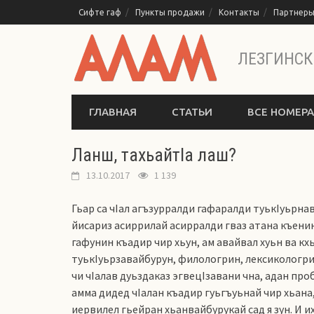
Перейти
Сифте гаф
Пункты продажи
Контакты
Партнер
к
содержимому
ЛЕЗГИНСК
ГЛАВНАЯ
СТАТЬИ
ВСЕ НОМЕРА
Ланш, тахьайтlа лаш?
13.10.2017
1 139
Гьар са чIал агъзурралди гафаралди туькIуьрнав
йисариз асиррилай асирралди гваз атана къенин 
гафунин къадир чир хьун, ам авайвал хуьн ва кх
туькIуьрзавайбурун, филологрин, лексикологрин
чи чIалав дуьздаказ эгвецIзавани чна, адан про
амма дидед чIалан къадир гуьгъуьнай чир хьана
иервилел гьейран хьанвайбурукай сад я зун. И и