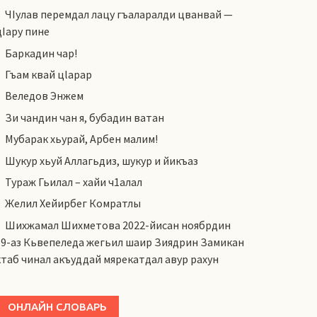
ЧIулав перемдал лацу гъаларалди цванвай —
цIару пине
Баркадин чар!
Гъам квай цlарар
Веледов Энжем
Зи чандин чан я, бубадин ватан
Мубарак хьурай, Арбен малим!
Шукур хьуй Аллагьдиз, шукур и йикъаз
Тураж Гьилал – хайи ч1алал
Желил Хейирбег Комратлы
Шихжамал Шихметова 2022-йисан ноябрдин
19-аз Кьвепеледа жегьил шаир Зиядрин Замикан
ктаб чинал акъуддай мярекатдал авур рахун
ОНЛАЙН СЛОВАРЬ