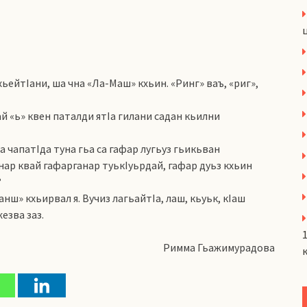
хьейтIани, ша чна «Ла-Маш» кхьин. «Ринг» ваъ, «риг»,
ай «ь» квен паталди ятIа гилани садан кьилни
са чапатIда туна гьа са гафар лугьуз гьикьван
нар квай гафарганар туькIуьрдай, гафар дуьз кхьин
?
анш» кхьирвал я. Вучиз лагьайтIа, лаш, кьуьк, кIаш
езва заз.
Римма Гьажимурадова