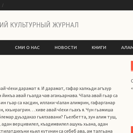
ы
ИЙ КУЛЬТУРНЫЙ ЖУРНАЛ
СМИ О НАС
НОВОСТИ
КНИГИ
АЛАМ
ай чIехи дарамат я. И дарамат, гафар халкьди агъзур
йикъа авай гьалда чав агакьарнава. ЧIала авай гьар са
ьин гьар са касдин, иллаки чIалан алимрин, гафарганар
, кхьирагрин… хиве авай чIехи гьахъ я. Чун гьамиша
блемар дуьздаказ гьялзавани? Гьелбетта, зун алим туш,
, адан верцивилел, къадимвилел ашукь хьана, адан
хтилатдихъни кьил кутунин са себеб ава, ам талгьана