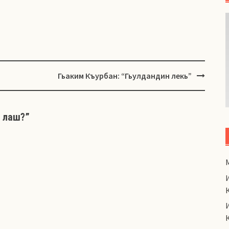
Гьаким Къурбан: “Гьулдандин лекь”
а лаш?
”