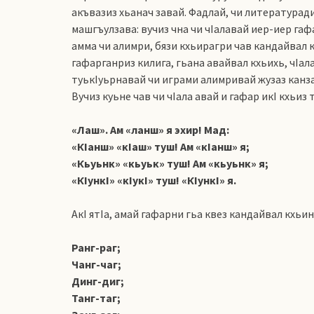
акъвазиз хьанач завай. Фадлай, чи литературади
машгъулзава: вучиз чна чи чIалавай иер-иер гафа
амма чи алимри, бязи кхьирагри чав кандайвал кх
гафарганриз килига, гьана авайвал кхьихь, чIала
туькIуьрнавай чи играми алимривай жузаз канза
Вучиз куьне чав чи чIала авай и гафар икI кхьиз 
«Лаш». Ам «ланш» я эхир! Мад:
«КIанш» «кIаш» туш! Ам «кIанш» я;
«Кьуьнк» «кьуьк» туш! Ам «кьуьнк» я;
«КIункI» «кIукI» туш! «КIункI» я.
АкI ятIа, амай гафарни гьа квез кандайвал кхьин
Ранг-раг;
Чанг-чаг;
Динг-диг;
Танг-таг;