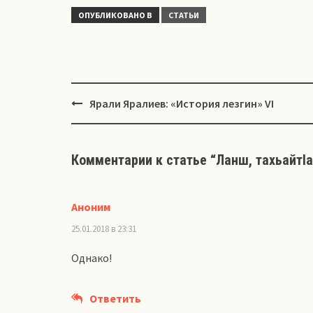
ОПУБЛИКОВАНО В
СТАТЬИ
Навигация
Ярали Яралиев: «История лезгин» VI
Комментарии к статье “
Ланш, тахьайтl
Аноним
25.01.2018 в 23:31
Однако!
Ответить