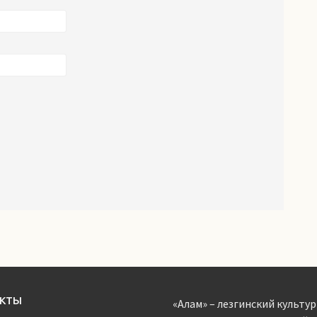
АКТЫ
«Алам» – лезгинский культур