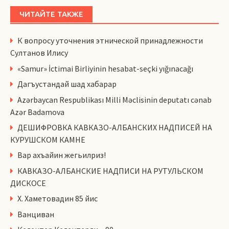
ЧИТАЙТЕ ТАКЖЕ
К вопросу уточнения этнической принадлежности
Султанов Илису
«Samur» İctimai Birliyinin hesabat-seçki yığınacağı
Дагъустандай шад хабарар
Azərbaycan Respublikası Milli Məclisinin deputatı cənab
Azər Badamova
ДЕШИФРОВКА КАВКАЗО-АЛБАНСКИХ НАДПИСЕЙ НА
КУРУШСКОМ КАМНЕ
Вар ахъайин жегьилриз!
КАВКАЗО-АЛБАНСКИЕ НАДПИСИ НА РУТУЛЬСКОМ
ДИСКОСЕ
Х. Хаметовадин 85 йис
Ванциван