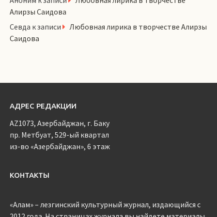
Аноним
к записи
Любовная лирика в творчестве
Алирзы Саидова
Севда
к записи
Любовная лирика в творчестве Алирзы
Саидова
АДРЕС РЕДАКЦИИ
AZ1073, Азербайджан, г. Баку
пр. Метбуат, 529-ый квартал
из-во «Азербайджан», 6 этаж
КОНТАКТЫ
«Алам» – лезгинский культурный журнал, издающийся с
2012 года. На страницах журнала вы найдете материалы