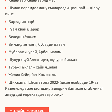
Келентер Келентерли – 90
ЧIулав перемдал лацу гъаларалди цванвай — цIару
пине
Баркадин чар!
Гъам квай цlарар
Веледов Энжем
Зи чандин чан я, бубадин ватан
Мубарак хьурай, Арбен малим!
Шукур хьуй Аллагьдиз, шукур и йикъаз
Тураж Гьилал – хайи ч1алал
Желил Хейирбег Комратлы
Шихжамал Шихметова 2022-йисан ноябрдин 19-аз
Кьвепеледа жегьил шаир Зиядрин Замикан ктаб чинал
акъуддай мярекатдал авур рахун
ОНЛАЙН СЛОВАРЬ