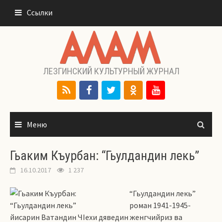
Перейти
Ссылки
к
содержимому
ЛЕЗГИНСКИЙ КУЛЬТУРНЫЙ ЖУРНАЛ
Меню
Гьаким Къурбан: “Гьулдандин лекь”
16.10.2017
1 237
“Гьулдандин лекь”
роман 1941-1945-
йисарин Ватандин ЧIехи дяведин женгчийриз ва