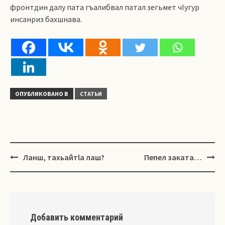
фронтдин далу пата гъалибвал патал зегьмет чIугур
инсанриз бахшнава.
ОПУБЛИКОВАНО В
СТАТЬИ
Навигация
Ланш, тахьайтlа лаш?
Пепел заката…
Добавить комментарий