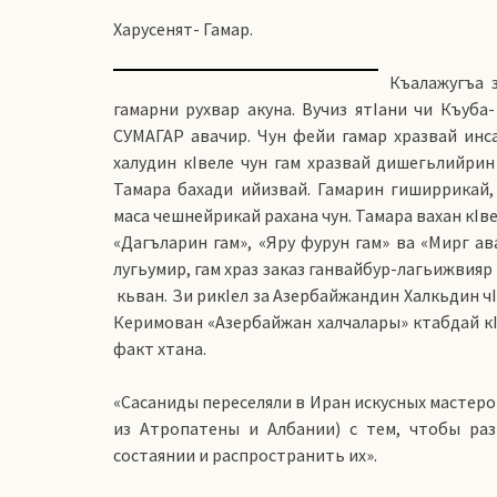
Харусенят- Гамар.
Къалажугъа з
гамарни рухвар акуна. Вучиз ятIани чи Къуба
СУМАГАР авачир. Чун фейи гамар хразвай инса
халудин кIвеле чун гам хразвай дишегьлийрин
Тамара бахади ийизвай. Гамарин гиширрикай, 
маса чешнейрикай рахана чун. Тамара вахан кIве
«Дагъларин гам», «Яру фурун гам» ва «Мирг ава
лугьумир, гам храз заказ ганвайбур-лагьижвияр
кьван. Зи рикIел за Азербайжандин Халкьдин ч
Керимован «Азербайжан халчалары» ктабдай кIел
факт хтана.
«Сасаниды переселяли в Иран искусных мастеро
из Атропатены и Албании) с тем, чтобы раз
состаянии и распространить их».