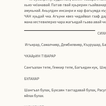
хьиз чкIанавай. Патав гвай хуьрерин гьайвана
амукьнай. Акьулдин инсанри и кар фагьумда къ
ЧАН хуьдай чка. Агъуни квез чидайвал гзаф да
мана хестевилериз чара жагъидай гьава авай чка
СИХИ
Игъирар, Самалчияр, Дембилвияр, Къурушар, Ба
ЧКАйрИН ТIВАРАР
Сангъалан тепе, Гемкир тепе, Багъидин кук, Ши
БУЛАХАР
Шангъал булах, Бухсаян тахтадавай булах, Расу
яйлах булах.