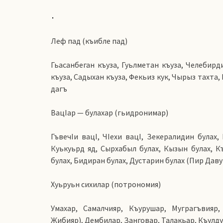
Леф пад (къибле пад)
Гьасанбеган къуза, Гуьлметан къуза, Челебирд
къуза, Садыхан къуза, Фекьиз кук, Чырыз тахта,
дагъ
ВацIар — булахар (гьидронимар)
ГъвечIи вацI, ЧIехи вацI, Зекералидин булах,
Куькуьрд яд, Сырхабыл булах, Кызын булах, К
булах, Бидиран булах, Дустарин булах (Пир Даву
Хуьруьн сихилар (потрономия)
Умахар, Самалчияр, Къурушар, Муграгъвияр,
Жибияр), Дембилар, Занговар, Талакьар, Къулду