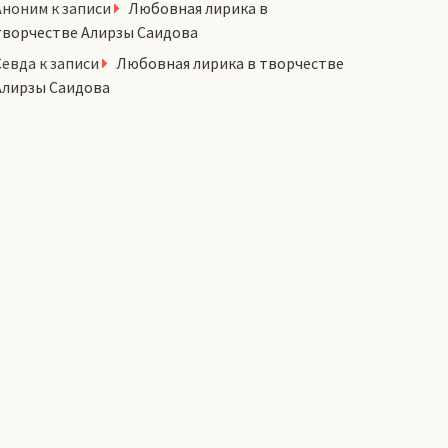
Аноним
к записи
Любовная лирика в
творчестве Алирзы Саидова
Севда
к записи
Любовная лирика в творчестве
Алирзы Саидова