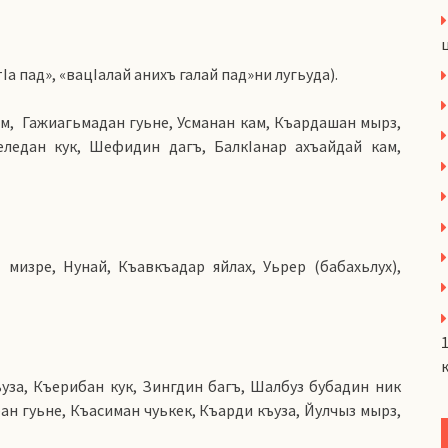
а пад», «вацIалай анихъ галай пад»ни лугьуда).
м, Гажиагьмадан гуьне, Усманан кам, Къардашан мырз,
еледан кук, Шефидин дагъ, БалкIанар ахъайдай кам,
изре, Нунай, Къавкъадар яйлах, Уьрер (бабахьлух),
уза, Къерибан кук, Зингдин багъ, Шалбуз бубадин ник
ан гуьне, Къасиман чуькек, Къарди къуза, Йулчыз мырз,