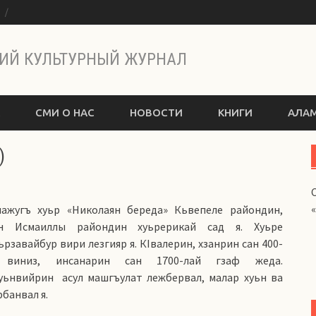
ы
ИЙ КУЛЬТУРНЫЙ ЖУРНАЛ
СМИ О НАС
НОВОСТИ
КНИГИ
АЛАМ
)
ажугъ хуьр «Николаян береда» Кьвепеле райондин,
ан Исмаиллы райондин хуьрерикай сад я. Хуьре
ьрзавайбур вири лезгияр я. КIвалерин, хзанрин сан 400-
 виниз, инсанарин сан 1700-лай гзаф жеда.
уьнвийрин асул машгъулат лежбервал, малар хуьн ва
рбанвал я.