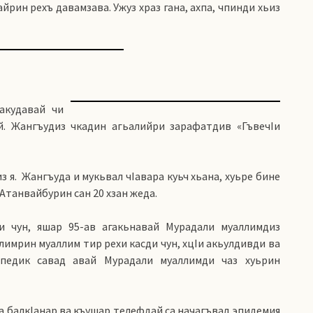
рин рехъ давамзава. Ужуз храз гана, ахпа, чпинди хьиз
акудавай чи
й. Жангъудиз чкадин агьалийри зарафатдив «ГъвечIи
из я. Жангъуда и мукьвал чIавара куьч хьана, хуьре бине
Атанвайбурин сан 20 хзан жеда.
и чун, яшар 95-ав агакьнавай Мурадали муаллимдиз
лимрин муаллим тир рехи касди чун, хцIи акьулдивди ва
опедик савад авай Мурадали муаллимди чаз хуьрин
ма балкIанар ва къушар телефдай са начагъвал эпидемия