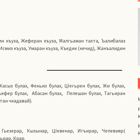
ин къуза, Жеферан къуза, Малгьаман тахта, Ъалибалаз
 Исмиз къуза, Умаран къуза, Къедик (кечид), Жанъалидин
 Касыз булах, Фекьиз булах, ЦIегьрен булах, Жи булах,
ъефер булах, Абасан булах, Пелешан булах, Тагьиран
тан чкадавай).
 Гьезерар, Кызынар, ЦIевенар, Игъирар, Чепевияр(
ьрар, Крар.