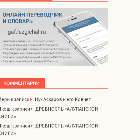
КОММЕНТАРИИ
Мери
к записи
Нух Аскаров и его Ковчег
Икош
к записи
ДРЕВНОСТЬ «АЛУПАНСКОЙ
КНИГИ»
Икош
к записи
ДРЕВНОСТЬ «АЛУПАНСКОЙ
КНИГИ»