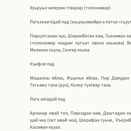
Хуьруьн чилерин тIварар (топонимар)
РагъэкъечIдай пад (хуьруьнвийри а патаз «гьуутI
Пирсултанан кук, Ширинбеган кам, Гьекиман ка
(топонимар чкадин нугъат хвена кхьизва) В
Меликан къуза, Сенгер къала.
Къефле пад
Машанлы яйлах, Жырлых яйлах, Пир Давудан м
Тегьмез тала (рук), Келер тукIвар тала.
Рагъ акIидай пад
Арчанар квай тел, Пирсидан кам, Даштидин къ
цай чка (лат авай чка), Шерифан гуьне, Къериб
Касиман къуза.