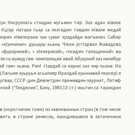
ун Насруллагь стхадин мугьман тир. Заз адан кIвале
- КцIар патара гьар са лезгидин тавдин кIвале жедай
нрин кIвелерани чаз сумаг храдайди жагъанач. Сабир
 «кIунчинал» дуьшуш хьана. ЧIехи устIарвал Жавадова
«фурарикай», » кIекерикай», «псидин тапацрикай» ва
ле са шумуд гам- кампазиция авай. Абурукай заз канибур
й гам» хьана. РикI тIардай са карни заз чир хьана. На
 (Лагьиж хуьруьн агьалияр Ирандай куьчнавай персер) я
Iугвар, СССР-дин Девлетдин премиядин лауриат, Лятиф
ай (“Гянджлик”, Баку, 1983.13 ст.) ихьтин са тарихдин
в (короткачих тоже) из завоеванных стран (в том числе
вить в стране ремесла, находившиеся в затаченном