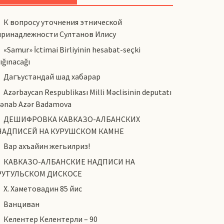
К вопросу уточнения этнической
принадлежности Султанов Илису
«Samur» İctimai Birliyinin hesabat-seçki
ığınacağı
Дагъустандай шад хабарар
Azərbaycan Respublikası Milli Məclisinin deputatı
cənab Azər Badamova
ДЕШИФРОВКА КАВКАЗО-АЛБАНСКИХ
НАДПИСЕЙ НА КУРУШСКОМ КАМНЕ
Вар ахъайин жегьилриз!
КАВКАЗО-АЛБАНСКИЕ НАДПИСИ НА
РУТУЛЬСКОМ ДИСКОСЕ
Х. Хаметовадин 85 йис
Ванциван
Келентер Келентерли – 90