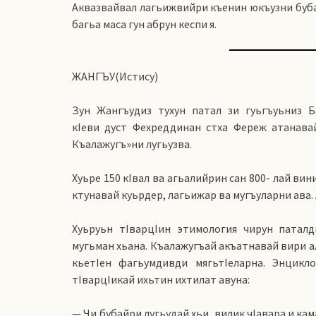
Аквазвайвал лагьижвийри къенин юкъузни бубай
багьа маса гун абрун кеспи я.
ЖАНГЪУ(Истису)
Зун Жангъудиз тухун патал зи гуьгъуьниз Б
кIеви дуст Фехреддинан стха Фереж атанава
Къалажугъ»ни лугьузва.
Хуьре 150 кIвал ва агьалийрин сан 800- лай вин
ктунавай куьрдер, лагьижар ва мугъуларни ава. 
Хуьруьн тIварцIин этимология чирун паталд
мугьман хьана. Къалажугъай акъатнавай вири а
кьетIен фагьумдивди мягьтIеларна. Энцикл
тIварцIикай ихьтин ихтилат авуна:
— Чи бубайри лугьудай хьи, вилик чIавара и ка