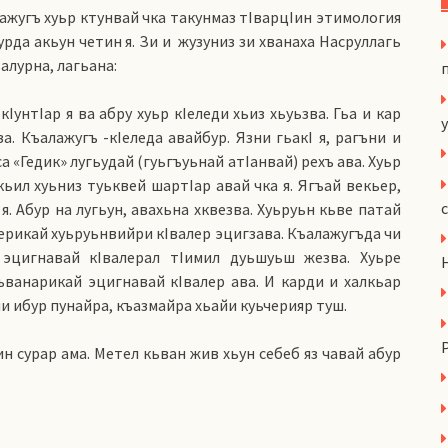
ажугъ хуьр ктунвай чка такунмаз тIварцIин этимология
урда акьун четин я. Зи и жузуниз зи хванаха Насруллагь
алурна, лагьана:
IунтIар я ва абру хуьр кIеледи хьиз хьуьзва. Гьа и кар
y
а. Къалажугъ -кIеледа авайбур. Язни гьакI я, рагъни и
са «Гедик» лугьудай (гуьгъуьнай атIанвай) рехъ ава. Хуьр
кьил хуьниз туьквей шартIар авай чка я. Ягъай векьер,
 я. Абур на лугьун, авахьна хквезва. Хуьруьн кьве патай
нерикай хуьруьнвийри кIвалер эцигзава. Къалажугъда чи
эцигнавай кIвалерал тIимил дуьшуьш жезва. Хуьре
ъванарикай эцигнавай кIвалер ава. И карди и халкьар
и ибур пунайра, къазмайра хьайи куьчерияр туш.
н сурар ама. Метел кьван жив хьун себеб яз чавай абур