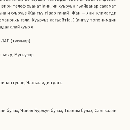
р вири телеф хьанатIани, чи хуьруьн гьайванар саламат
уна и хуьруьз Жангъу тIвар ганай. Жан — яни климатди
рманрихъ гала. Куьруьз лагьайтIа, Жангъу топонимдин
дал алай хуьр я.
ЛАР (тухумар)
гъияр, Мугъулар.
ринан гуьне, Чанъалидин дагъ.
лан булах, Чинал Буржун булах, Гьамам булах, Сангъалан