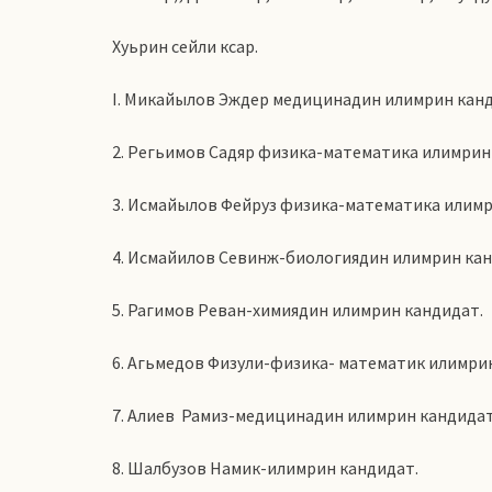
Хуьрин сейли ксар.
I. Микайылов Эждер медицинадин илимрин канд
2. Регьимов Садяр физика-математика илимрин
3. Исмайылов Фейруз физика-математика илимр
4. Исмайилов Севинж-биологиядин илимрин кан
5. Рагимов Реван-химиядин илимрин кандидат.
6. Агьмедов Физули-физика- математик илимри
7. Алиев Рамиз-медицинадин илимрин кандидат
8. Шалбузов Намик-илимрин кандидат.