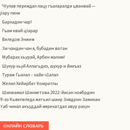
ЧIулав перемдал лацу гъаларалди цванвай —
цIару пине
Баркадин чар!
Гъам квай цlарар
Веледов Энжем
Зи чандин чан я, бубадин ватан
Мубарак хьурай, Арбен малим!
Шукур хьуй Аллагьдиз, шукур и йикъаз
Тураж Гьилал – хайи ч1алал
Желил Хейирбег Комратлы
Шихжамал Шихметова 2022-йисан ноябрдин
19-аз Кьвепеледа жегьил шаир Зиядрин Замикан
ктаб чинал акъуддай мярекатдал авур рахун
ОНЛАЙН СЛОВАРЬ