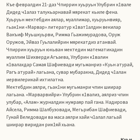
Къе февралдин 21-даз Чпиррин хуьруьн Улубрин к1вале
Дидед ч1алаз талукьарнавай мярекат кьиле фена.
Хуьруьн мектебдин аялар, муаллимар, хуьруьнвияр,
гьак1ни «Марвар» литератур к1ват1алдин векилар
Вакъиф Муьшкуьрви, Римма Гьажимурадова, Оруж
Оружов, Эйваз Гуьлалийрин мярекатдиз атанвай.
Чпиррин хуьруьн юкьван мектедин математикадин
муаллим Шихверди Агъаева, Улубрин к1валин
к1валахдар Самая Шафиевади мугьманриз «Куьн атурай,
Рагъ атурай» лагьана, сувар мубаракна, Дидед ч1алан
иервилерикай ихтилатна.
Мектебдин аялри, гьак1ни мугьманри чпин шиирар
лагьана. «Марварвийри» Улубрин к1вализ, аялриз чпин
улубар, «Алам» журналдин нумраяр пай гана. Надирова
Айсела, Римма Шалбузовади, Мегьрибан Шафиевади,
Гунай Веледовади ва маса аялри хайи ч1алал лагьай
шиирар виридан рик1яй хьана.
Куьн