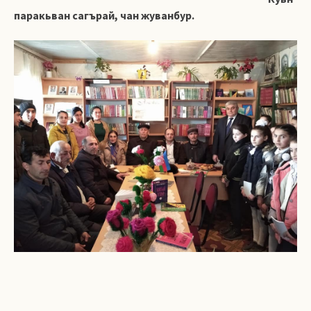
паракьван сагърай, чан жуванбур.