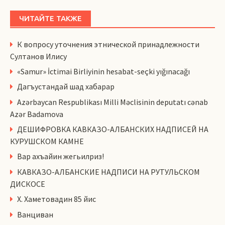
ЧИТАЙТЕ ТАКЖЕ
К вопросу уточнения этнической принадлежности
Султанов Илису
«Samur» İctimai Birliyinin hesabat-seçki yığınacağı
Дагъустандай шад хабарар
Azərbaycan Respublikası Milli Məclisinin deputatı cənab
Azər Badamova
ДЕШИФРОВКА КАВКАЗО-АЛБАНСКИХ НАДПИСЕЙ НА
КУРУШСКОМ КАМНЕ
Вар ахъайин жегьилриз!
КАВКАЗО-АЛБАНСКИЕ НАДПИСИ НА РУТУЛЬСКОМ
ДИСКОСЕ
Х. Хаметовадин 85 йис
Ванциван