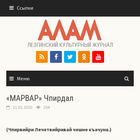
Перейти
Ссылки
к
содержимому
ЛЕЗГИНСКИЙ КУЛЬТУРНЫЙ ЖУРНАЛ
Меню
«МАРВАР» Чпирдал
21.02.2020
294
(Чпирвийри Лечетвийривай чешне къачуна.)