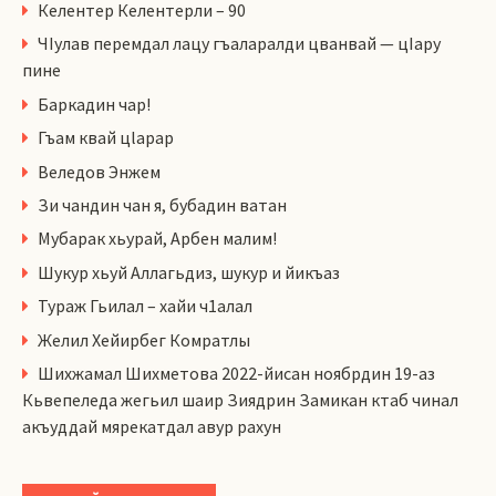
Келентер Келентерли – 90
ЧIулав перемдал лацу гъаларалди цванвай — цIару
пине
Баркадин чар!
Гъам квай цlарар
Веледов Энжем
Зи чандин чан я, бубадин ватан
Мубарак хьурай, Арбен малим!
Шукур хьуй Аллагьдиз, шукур и йикъаз
Тураж Гьилал – хайи ч1алал
Желил Хейирбег Комратлы
Шихжамал Шихметова 2022-йисан ноябрдин 19-аз
Кьвепеледа жегьил шаир Зиядрин Замикан ктаб чинал
акъуддай мярекатдал авур рахун