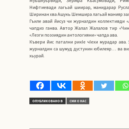
Муьшкуьрвиди, Зерифа Кьасумовади, Рим
Нифтиевади лагьай шиирар, манидарар Русл
Ширинан хва Ашукь Шемшира лагьай манияр зал
Гъиле авай йисуз чи журналдин коллективди «
чапдиз ганва. Автор Жалал Жалалов тир «Чи
«Лезги поэзиядин антологияни» чапда ава.
Къвери йис патални рикIе чIехи мурадар ава.
журналдин са шумуд дустунин юбилеяр… ва вил
хьурай.
ОПУБЛИКОВАНО В
СМИ О НАС