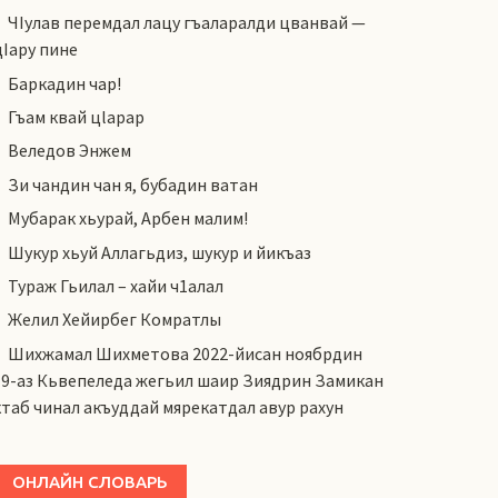
ЧIулав перемдал лацу гъаларалди цванвай —
цIару пине
Баркадин чар!
Гъам квай цlарар
Веледов Энжем
Зи чандин чан я, бубадин ватан
Мубарак хьурай, Арбен малим!
Шукур хьуй Аллагьдиз, шукур и йикъаз
Тураж Гьилал – хайи ч1алал
Желил Хейирбег Комратлы
Шихжамал Шихметова 2022-йисан ноябрдин
19-аз Кьвепеледа жегьил шаир Зиядрин Замикан
ктаб чинал акъуддай мярекатдал авур рахун
ОНЛАЙН СЛОВАРЬ