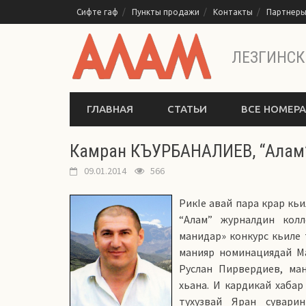
Перейти
Сифте гаф
Пункты продажи
Контакты
Партнер
к
содержимому
ЛЕЗГИНСК
ГЛАВНАЯ
СТАТЬИ
ВСЕ НОМЕРА
Камран КЪУРБАНАЛИЕВ, “Алам”
09.01.2014
566
РикIе авай пара крар кьи
“Алам” журналдин кол
манидар» конкурс кьиле 
манияр номинациядай М
Руслан Пирвердиев, ма
хьана. И кардикай хабар
тухузвай Яран сувари