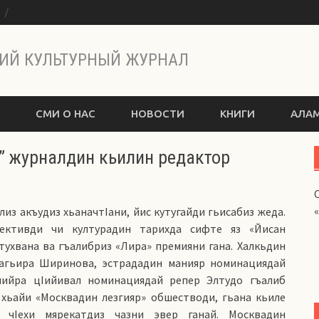
ы
ИЙ КУЛЬТУРНЫЙ ЖУРНАЛ
СМИ О НАС
НОВОСТИ
КНИГИ
АЛАМ
 журналдин кьилин редактор
лиз акъудиз хьаначтIани, йис кутугайди гьисабиз жеда.
лективди чи културадин тарихда сифте яз «Йисан
тухвана ва гъалибриз «Лира» премияни гана. Халкьдин
агьира Ширинова, эстрададин манияр номинациядай
нийра цIийивал номинациядай репер Элтудо гъалиб
 хьайи «Москвадин лезгияр» обшестводи, гьана кьиле
н чIехи мярекатдиз чазни эвер ганай. Москвадин