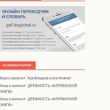
КОММЕНТАРИИ
Мери
к записи
Нух Аскаров и его Ковчег
Икош
к записи
ДРЕВНОСТЬ «АЛУПАНСКОЙ
КНИГИ»
Икош
к записи
ДРЕВНОСТЬ «АЛУПАНСКОЙ
КНИГИ»