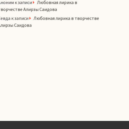
Аноним
к записи
Любовная лирика в
творчестве Алирзы Саидова
Севда
к записи
Любовная лирика в творчестве
Алирзы Саидова