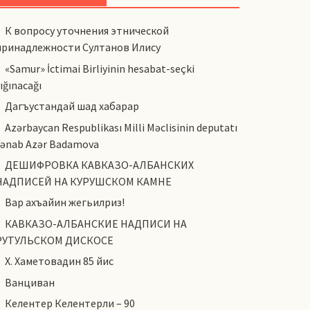
К вопросу уточнения этнической
принадлежности Султанов Илису
«Samur» İctimai Birliyinin hesabat-seçki
ığınacağı
Дагъустандай шад хабарар
Azərbaycan Respublikası Milli Məclisinin deputatı
cənab Azər Badamova
ДЕШИФРОВКА КАВКАЗО-АЛБАНСКИХ
НАДПИСЕЙ НА КУРУШСКОМ КАМНЕ
Вар ахъайин жегьилриз!
КАВКАЗО-АЛБАНСКИЕ НАДПИСИ НА
РУТУЛЬСКОМ ДИСКОСЕ
Х. Хаметовадин 85 йис
Ванциван
Келентер Келентерли – 90