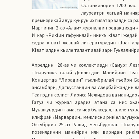
Останкинодин I200 кас 
лауреатри лагьай мания
премиядикай авур куьруь ихтилатар залди са ра
Мартинин 2-аз «Алам» журналдин редакцияди «М
И кар «РикIин гафунилай» инихъ кIватI жедай 
садра кIватI жезвай литературадин кIватIал
КIватIалдин кьиле талант авай зари Гуьлалийри
Апрелдин 26-аз чи коллективди «Самур» Лез
тIварунихъ галай Девлетдин Манийрин Теат
Концертда “Лирадин” гъалибрилай гъейри Ба
ансамблри, Дагъустандин ва Азербайжандин л
Театрдин солист Лариса Межидова ва манидар
Гатуз чи журнал арадиз атана са йис хьа
Муьшкуьрдин тама, са иер булахдал, кьиле тух
илифрай «Марвардин» межлисни рикIел алумукь
Октябрдин 25-аз Рашид Бегьбудован тIвару
поэзиядинни манийрин нян виридан рикIя