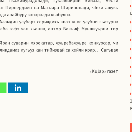
ма Гьажимурадовади, Гуьлалийрин Эйваза, Бести
ан Пирвердиев ва Магьира Шириновади, чIехи ашукь
да авайбуру капаралди кьабулна.
Аламдин улубар» сериядихъ кваз кьве улубни гьазурна
неба гаф» чап хьанва, автор Вакъиф Муьшкуьрви тир
 Яран суварин мярекатар, жуьребажуьре конкурсар, чи
икдамаз лугьуз кан тийизвай са хейли крар… Сагъвал
«Кцlар» газет