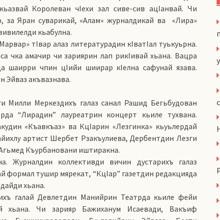
кьазвай Королеван чIехи зал сиве-сив ацIанвай. Чи
р, за Яран суварикай, «Алам» журналдикай ва «Лира»
зивилелди кьабулна.
арвар» тIвар алаз литературадин кIватIал туькуьрна.
са чка амачир чи зариярин лап рикIивай хьана. Вацра
y
да шаирри чпин цIийи шиирар кIелна сафунай язава.
н Эйваз акъвазнава.
ги Милли Меркездихъ галаз санал Рашид Бегьбудован
рда “Лирадин” лауреатрин концерт кьиле тухвана.
кудин «Къавкъаз» ва КцIарин «Лезгинка» кьуьлердай
айихлу артист Шербет Рзакъулиева, Дербентдин Лезги
 Агьмед Къурбановани иштиракна.
на. Журналдин коллективди вичин дустарихъ галаз
вай формал тушир мярекат, “КцIар” газетдин редакцияда
дайди хьана.
нихъ галай Девлетдин Манийрин Театрда кьиле фейи
й хьана. Чи зарияр Бажиханум Исаевади, Вакъиф