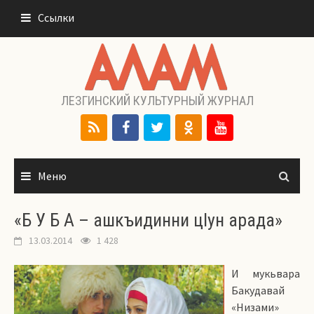
Перейти
Ссылки
к
содержимому
ЛЕЗГИНСКИЙ КУЛЬТУРНЫЙ ЖУРНАЛ
Меню
«Б У Б А – ашкъидинни цIун арада»
13.03.2014
1 428
И мукьвара
Бакудавай
«Низами»