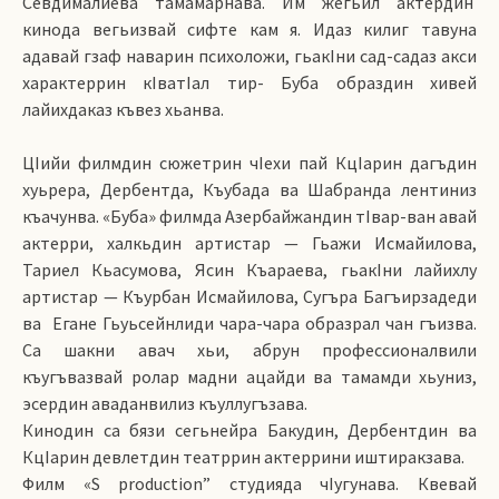
Севдималиева тамамарнава. Им жегьил актердин
кинода вегьизвай сифте кам я. Идаз килиг тавуна
адавай гзаф наварин психоложи, гьакIни сад-садаз акси
характеррин кIватIал тир- Буба образдин хивей
лайихдаказ къвез хьанва.
ЦIийи филмдин сюжетрин чIехи пай КцIарин дагъдин
хуьрера, Дербентда, Къубада ва Шабранда лентиниз
къачунва. «Буба» филмда Азербайжандин тIвар-ван авай
актерри, халкьдин артистар — Гьажи Исмайилова,
Тариел Кьасумова, Ясин Къараева, гьакIни лайихлу
артистар — Къурбан Исмайилова, Сугъра Багъирзадеди
ва Егане Гьуьсейнлиди чара-чара образрал чан гъизва.
Са шакни авач хьи, абрун профессионалвили
къугъвазвай ролар мадни ацайди ва тамамди хьуниз,
эсердин аваданвилиз къуллугъзава.
Кинодин са бязи сегьнейра Бакудин, Дербентдин ва
КцIарин девлетдин театррин актеррини иштиракзава.
Филм «S production” студияда чIугунава. Квевай