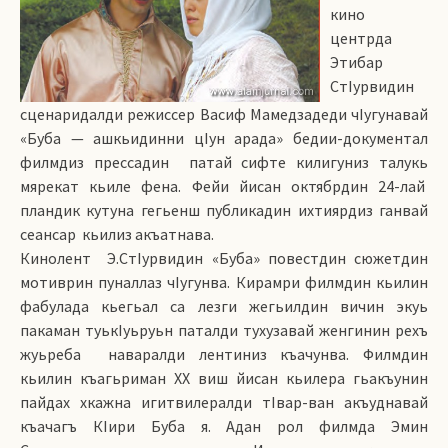
кино
центрда
Этибар
СтIурвидин
сценаридалди режиссер Васиф Мамедзадеди чIугунавай
«Буба — ашкьидинни цIун арада» бедии-документал
филмдиз прессадин патай сифте килигуниз талукь
мярекат кьиле фена. Фейи йисан октябрдин 24-лай
пландик кутуна гегьенш публикадин ихтиярдиз ганвай
сеансар кьилиз акъатнава.
Кинолент Э.СтIурвидин «Буба» повестдин сюжетдин
мотиврин пуналлаз чIугунва. Кирамри филмдин кьилин
фабулада кьегьал са лезги жегьилдин вичин экуь
пакаман туькIуьруьн паталди тухузавай женгинин рехъ
жуьреба наваралди лентиниз къачунва. Филмдин
кьилин къагьриман ХХ виш йисан кьилера гьакъунин
пайдах хкажна игитвилералди тIвар-ван акъуднавай
къачагъ КIири Буба я. Адан рол филмда Эмин