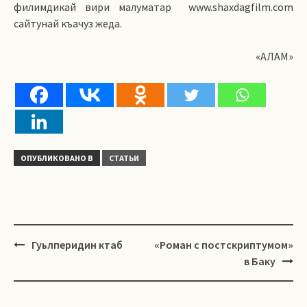
филимдикай вири малуматар www.shaxdagfilm.com
сайтунай къачуз жеда.
«АЛАМ»
ОПУБЛИКОВАНО В
СТАТЬИ
Навигация
Гуьлперидин ктаб
«Роман с постскриптумом»
в Баку