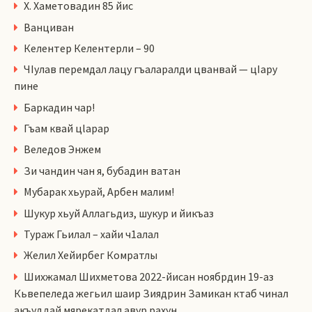
Х. Хаметовадин 85 йис
Ванциван
Келентер Келентерли – 90
ЧIулав перемдал лацу гъаларалди цванвай — цIару
пине
Баркадин чар!
Гъам квай цlарар
Веледов Энжем
Зи чандин чан я, бубадин ватан
Мубарак хьурай, Арбен малим!
Шукур хьуй Аллагьдиз, шукур и йикъаз
Тураж Гьилал – хайи ч1алал
Желил Хейирбег Комратлы
Шихжамал Шихметова 2022-йисан ноябрдин 19-аз
Кьвепеледа жегьил шаир Зиядрин Замикан ктаб чинал
акъуддай мярекатдал авур рахун