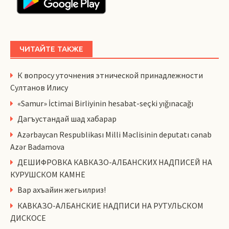
ЧИТАЙТЕ ТАКЖЕ
К вопросу уточнения этнической принадлежности
Султанов Илису
«Samur» İctimai Birliyinin hesabat-seçki yığınacağı
Дагъустандай шад хабарар
Azərbaycan Respublikası Milli Məclisinin deputatı cənab
Azər Badamova
ДЕШИФРОВКА КАВКАЗО-АЛБАНСКИХ НАДПИСЕЙ НА
КУРУШСКОМ КАМНЕ
Вар ахъайин жегьилриз!
КАВКАЗО-АЛБАНСКИЕ НАДПИСИ НА РУТУЛЬСКОМ
ДИСКОСЕ