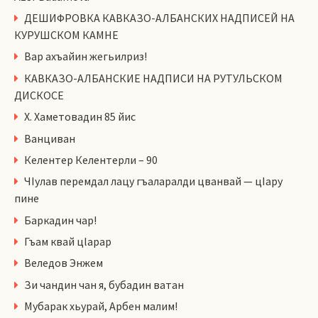
ДЕШИФРОВКА КАВКАЗО-АЛБАНСКИХ НАДПИСЕЙ НА
КУРУШСКОМ КАМНЕ
Вар ахъайин жегьилриз!
КАВКАЗО-АЛБАНСКИЕ НАДПИСИ НА РУТУЛЬСКОМ
ДИСКОСЕ
Х. Хаметовадин 85 йис
Ванциван
Келентер Келентерли – 90
ЧIулав перемдал лацу гъаларалди цванвай — цIару
пине
Баркадин чар!
Гъам квай цlарар
Веледов Энжем
Зи чандин чан я, бубадин ватан
Мубарак хьурай, Арбен малим!