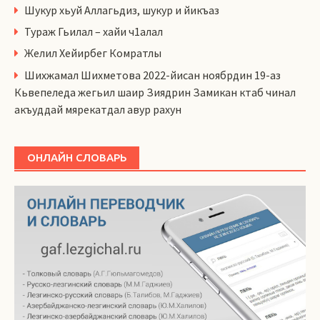
Шукур хьуй Аллагьдиз, шукур и йикъаз
Тураж Гьилал – хайи ч1алал
Желил Хейирбег Комратлы
Шихжамал Шихметова 2022-йисан ноябрдин 19-аз
Кьвепеледа жегьил шаир Зиядрин Замикан ктаб чинал
акъуддай мярекатдал авур рахун
ОНЛАЙН СЛОВАРЬ