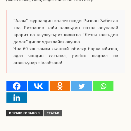
“Алам” журналдин коллективди Ризван Забитан
хва Ризванов хайи халкьдин патал авунавай
крариз ва къуллугъриз килигна “Лезги халкьдин
дамах” дипломдиз лайих акунва.
Чна 60 яш тамам хьанвай юбиляр барка ийизва,
адаз чандин сагъвал, рикIин шадвал ва
агалкьунар тIалабзава!
ОПУБЛИКОВАНО В
СТАТЬИ