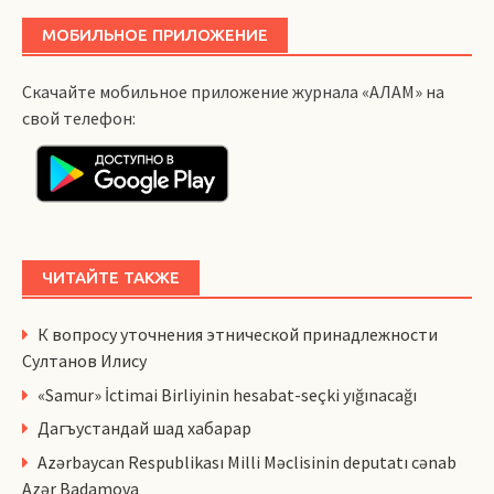
МОБИЛЬНОЕ ПРИЛОЖЕНИЕ
Скачайте мобильное приложение журнала «АЛАМ» на
свой телефон:
ЧИТАЙТЕ ТАКЖЕ
К вопросу уточнения этнической принадлежности
Султанов Илису
«Samur» İctimai Birliyinin hesabat-seçki yığınacağı
Дагъустандай шад хабарар
Azərbaycan Respublikası Milli Məclisinin deputatı cənab
Azər Badamova