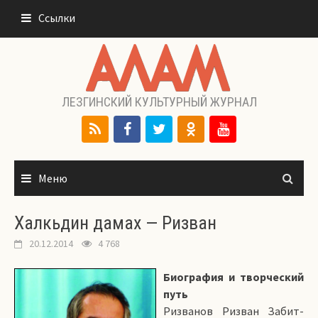
Перейти
Ссылки
к
содержимому
ЛЕЗГИНСКИЙ КУЛЬТУРНЫЙ ЖУРНАЛ
Меню
Халкьдин дамах — Ризван
20.12.2014
4 768
Биография и творческий
путь
Ризванов Ризван Забит-