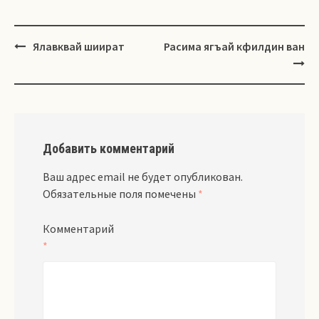
Навигация
Ялавквай шиират
Расима ягъай кфилдин ван
Добавить комментарий
Ваш адрес email не будет опубликован.
Обязательные поля помечены
*
Комментарий
*