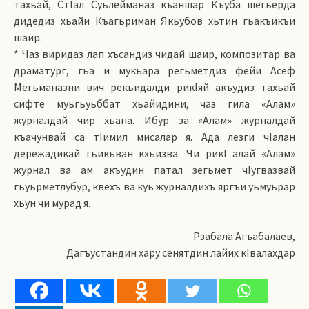
тахьай, СтIал Суьлейманаз къаншар Къуба шегьерда
дидедиз хьайи Къагьриман Якьубов хьтин гьакъикъи
шаир.
* Чаз виридаз лап хъсандиз чидай шаир, композитар ва
драматург, гьа и мукьара регьметдиз фейи Асеф
Мегьманазни вич рекьидалди рикIяй акъудиз тахьай
сифте муьгьуьббат хьайидини, чаз гила «Алам»
журналдай чир хьана. Ибур за «Алам» журналдай
къачунвай са тIимил мисалар я. Ада лезги чIалан
дережадикай гьикьван кхьизва. Чи рикI алай «Алам»
журнал ва ам акъудин патал зегьмет чIугвазвай
гьуьрметлубур, квехъ ва куь журналдихъ яргъи уьмуьрар
хьун чи мурад я.
Рзабала Агъабалаев,
Дагъустандин хару сенятдин лайих кIвалахдар