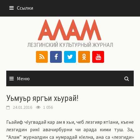
Перейти
Ссылки
к
содержимому
ЛЕЗГИНСКИЙ КУЛЬТУРНЫЙ ЖУРНАЛ
Меню
Уьмуьр яргъи хьурай!
24.01.2016
1 056
Гьайиф чIугвадай кар ам я хьи, чеб лезгияр ятIани, къене
лезгидин рикI авачирбурни чи арада кими туш. За,
“Алам” журналдин са нумрадай кIелна, ана са «лезгиди»