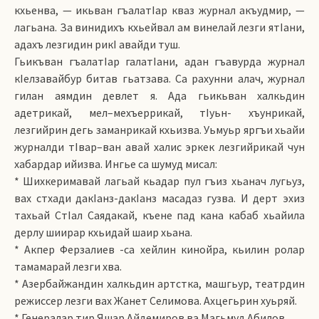
кхьенва, — икьван гъалатIар кваз журнал акъудмир, —
лагьана. За винидихъ кхьейвал ам винелай лезги ятIани,
адахъ лезгидин рикI авайди туш.
Гьикъван гъалатIар галатIани, адан гъавурда журнал
кIелзавайбур битав гьатзава. Са рахунни алач, журнал
гилан аямдин девлет я. Ада гьикьван халкьдин
адетрикай, мел–мехъер­рикай, тIуьн- хъунрикай,
лезгийрин дегь заманрикай кхьизва. Уьмуьр яргъи хьайи
журнал­ди тIвар–ван авай халис эркек лезгийрикай чун
хабардар ийизва. Ингье са шумуд мисал:
* Шихкеримавай лагьай кьадар пул гъиз хьанач лугьуз,
вах стхади дакIанз-дакIанз масадаз гузва. И дерт эхиз
тахьай СтIал Саядакай, къене пад кана кабаб хьайила
дерлу шиирар кхьидай шаир хьана.
* Акпер Ферзалиев -са хейлин кинойра, кьилин ролар
тамамарай лезги хва.
* Азербайжандин халкьдин артстка, машгьур, театрдин
режиссер лезги вах Жанет Селимова. Ахцегьрин хуьряй.
* Генералар тир Яшар Айдемиров ва Магьмуд Абилов.