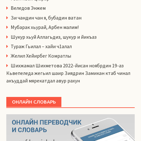
Веледов Энжем
Зи чандин чан я, бубадин ватан
Мубарак хьурай, Арбен малим!
Шукур хьуй Аллагьдиз, шукур и йикъаз
Тураж Гьилал – хайи ч1алал
Желил Хейирбег Комратлы
Шихжамал Шихметова 2022-йисан ноябрдин 19-аз
Кьвепеледа жегьил шаир Зиядрин Замикан ктаб чинал
акъуддай мярекатдал авур рахун
ОНЛАЙН СЛОВАРЬ