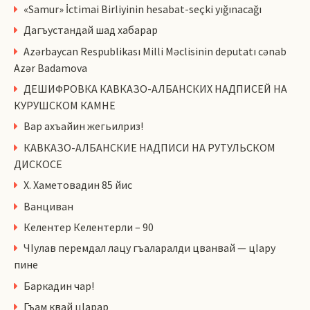
«Samur» İctimai Birliyinin hesabat-seçki yığınacağı
Дагъустандай шад хабарар
Azərbaycan Respublikası Milli Məclisinin deputatı cənab
Azər Badamova
ДЕШИФРОВКА КАВКАЗО-АЛБАНСКИХ НАДПИСЕЙ НА
КУРУШСКОМ КАМНЕ
Вар ахъайин жегьилриз!
КАВКАЗО-АЛБАНСКИЕ НАДПИСИ НА РУТУЛЬСКОМ
ДИСКОСЕ
Х. Хаметовадин 85 йис
Ванциван
Келентер Келентерли – 90
ЧIулав перемдал лацу гъаларалди цванвай — цIару
пине
Баркадин чар!
Гъам квай цlарар