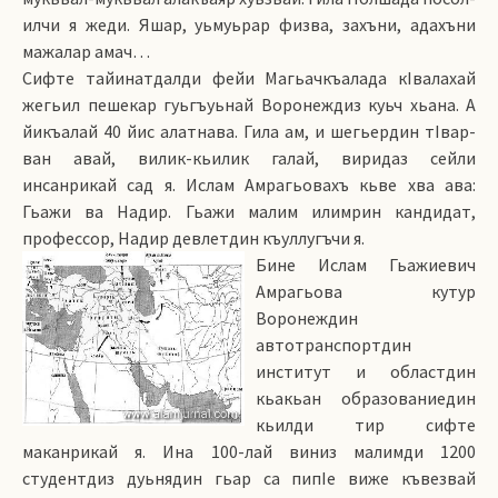
илчи я жеди. Яшар, уьмуьрар физва, захъни, адахъни
мажалар амач…
Сифте тайинатдалди фейи Магьачкъалада кIва­лахай
жегьил пешекар гуьгъуьнай Воронеждиз куьч хьана. А
йикъалай 40 йис алатнава. Гила ам, и шегьердин тIвар-
ван авай, вилик-кьилик галай, виридаз сейли
инсанрикай сад я. Ислам Амрагьовахъ кьве хва ава:
Гьажи ва Надир. Гьажи малим илимрин кандидат,
профессор, Надир девлетдин къуллугъчи я.
Бине Ислам Гьажиевич
Амрагьова кутур
Воронеждин
автотранспортдин
институт и областдин
кьакьан образованиедин
кьилди тир сифте
маканрикай я. Ина 100-лай виниз малимди 1200
студентдиз дуьнядин гьар са пипIе виже къвезвай