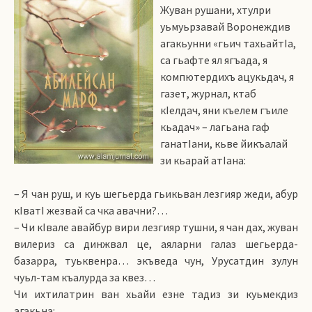
Жуван рушани, хтулри
уьмуьрзавай Воронеждив
агакьунни «гьич тахьайтIа,
са гьафте ял ягъа­да, я
компютердихъ ацукьдач, я
газет, журнал, ктаб
кIелдач, яни къелем гъиле
кьадач» – лагьана гаф
ганатIани, кьве йикъалай
зи кьарай атIана:
– Я чан руш, и куь шегьерда гьикьван лезгияр жеди, абур
кIватI жезвай са чка авачни?…
– Чи кIвале авайбур вири лезгияр тушни, я чан дах, жуван
вилериз са динжвал це, аяларни галаз шегьерда-
базарра, туьквенра… экъведа чун, Урусатдин зулун
чуьл-там къалурда за квез…
Чи ихтилатрин ван хьайи езне тадиз зи куьмекдиз
агакьна: