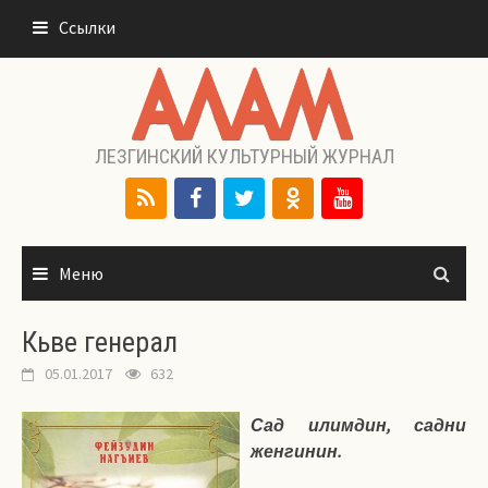
Перейти
Ссылки
к
содержимому
ЛЕЗГИНСКИЙ КУЛЬТУРНЫЙ ЖУРНАЛ
Меню
Кьве генерал
05.01.2017
632
Сад илимдин, садни
женгинин.