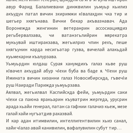
авур Фарид Балалиевани динжвилин уьмуьр кьилиз
акъудун патал вичин эхиримжи кIвалахдин чка тир и
шегьер хкягънава. Вични бекар акъвазнавач. Ада
Воронежда женгинин ветеранрин ассосиациядиз
регьбервалзава, чи ватанэгьлийрин мярекатра
мукьувай иштиракзава, жегьилриз чпин рехъ, пеше
хкягъунин карда несигьатар гузва, вичелай алакьдай
куьмекарни къалурзава.
Уьмуьрдин юлдаш Сурая ханумдихъ галаз кьве руш
кIвачел акъудай абур чIехи буба ва баде я. ЧIехи руш
Имината вичин хизанни галаз Новосибирскда, гъвечIи
руш Наиради Парижда уьмуьр­зава.
Аялвал, жегьилвал Каспийскда фейи, уьмуьрдин саки
чIехи са паюна яракьарин къуватрин жергеда, урусрин
арада хьайи генерал, патан са гафнии галачиз кьеж, мезе
галай хайи нугъатдив рахазвай.
И кар адан итимвилин, интеллигентвилин хьиз санал,
хайи чIалаз авай канивилин, вафалувилин субут тир…