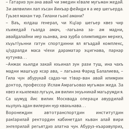
– Гатариз зун ана авай чи эмедин кIвале мугьман жедай.
Зи аялвилин лап хъсан йикъар фейиди я а иер шегьерда.
Гуьзел макан тир. Гилани гьакI амани?
– Ваъ, юлдаш генерал, чи КцIар шегьер квез чир
хъижедай гьалда амач, -лагьана за- ам мадни,
авайдалайни иер хьанва, ана зурба олимпиядин меркез,
хъуьтIуьнни гатун спортдинни ял ягъадай комплекс,
цIудралди маса чIехи дараматар эцигнава, паркар
кутунва…
–Анжах кьилди закай кхьинал зун рази туш, ина чахъ
мадни машгьур ксар ава, – лагьана Фарид Балалиева, –
Гила чун абурукай садаз-чи тIвар-ван авай илимрин
доктор, профессор Ислам Амрагьоваз мугьман жеда. За
квез и кьилемаз лугьун, ам вилин экуьникай магьрумди я.
Са шумуд йис вилик Москвада операци авурдилай
кьулухъ адан вилерин нур квахьнава…
Воронеждин автотранспортдин институтдин
ракIарилай ректордин кабинетдал кьван алай вири
энгелрилай регьятдиз алатна чун. Абуруз-къаравулриз,