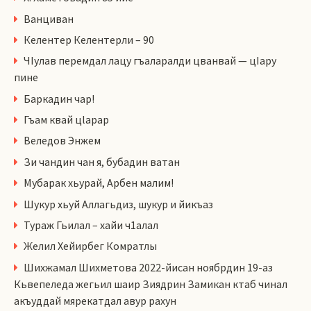
Ванциван
Келентер Келентерли – 90
ЧIулав перемдал лацу гъаларалди цванвай — цIару
пине
Баркадин чар!
Гъам квай цlарар
Веледов Энжем
Зи чандин чан я, бубадин ватан
Мубарак хьурай, Арбен малим!
Шукур хьуй Аллагьдиз, шукур и йикъаз
Тураж Гьилал – хайи ч1алал
Желил Хейирбег Комратлы
Шихжамал Шихметова 2022-йисан ноябрдин 19-аз
Кьвепеледа жегьил шаир Зиядрин Замикан ктаб чинал
акъуддай мярекатдал авур рахун