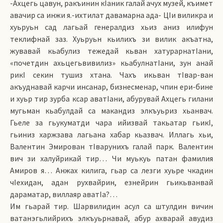
-Ахцегь цавун, ракъинин кIаник галай ачух музей, къимет
авачир са инжи я.-ихтилат давамарна ада- ЦIи виликра и
хуьруьн сад лагьай генералдиз хьиз аниз илифун
теклифнай заз. Хуьруьн кьилихъ зи вилик акъатна,
жувавай кьабулиз тежедай кьван хатурарнатIани,
«почетдин ахьцегьвивилиз» кьабулнатIани, зун анай
рикI секин тушиз хтана. Чахъ икьван тIвар-ван
акъуднавай карчи инсанар, бизнесменар, чпин ери-бине
и хуьр тир зурба ксар аватIани, абурувай Ахцегь гилани
мугьман кьабулдай са макандиз элкъуьриз хьанвач.
Гьеле за гьукуматди чара ийизвай та­кьа­тар гьикI,
гьиниз харжзава лагьана хабар кьазвач. Иллагь хьи,
Валентин Эмирован тIварунихъ галай парк. Валентин
вич зи халуйрикай тир… Чи муькуь патан фамилия
Амиров я… Анжах килига, гьар са лезги хуьре чкадин
чIехидан, адан рухвайрин, езнейрин гьикьванвай
дараматар, виллаяр аватIа?…
Им гьарай тир. Шарвилидин асул са штулдин вичин
ватанэгьлийрихъ элкъуьрнавай, абур ахварай авудиз