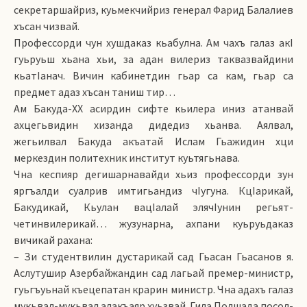
секретаршайриз, куьмекчийриз генерал Фарид Балалиев
хъсан чизвай.
Профессорди чун хушдаказ кьабулна. Ам чахъ галаз акI
гуьруьш хьана хьи, за адан вилериз таквазвайдини
кьатIанач. Вичин кабинетдин гьар са кам, гьар са
предмет адаз хъсан таниш тир…
Ам Бакуда-ХХ асирдин сифте кьилера иниз атанвай
ахцегьвидин хизанда дидедиз хьанва. Аялвал,
жегьилвал Бакуда акъатай Ислам Гьажидин хци
меркездин политехник институт куьтягьнава.
Чна кеспияр дегишарнавайди хьиз профессорди зун
яргъалди суалрив имтигьандиз чIугуна. КцIарикай,
Бакудикай, Кьулан вацIалай элячIунин регьят-
четинвилерикай… жузунарна, ахпани куьруьдаказ
вичикай рахана:
– Зи студентвилин дустарикай сад Гьасан Гьасанов я.
Аслутушир Азербайжандин сад лагьай премер-министр,
гуьгъуьнай къецепатан крарин министр. Чна адахъ галаз
мукьвал-мукьвал алакъаяр хуьзвай. Гила Полшада посол-