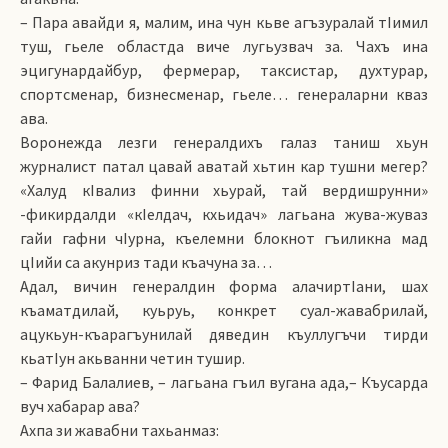
– Пара авайди я, малим, ина чун кьве агъзуралай тIимил
туш, гьеле областда виче лугьузвач за. Чахъ ина
эцигунардайбур, фермерар, таксистар, духтурар,
спортсменар, бизнесменар, гьеле… генераларни кваз
ава.
Воронежда лезги генералдихъ галаз таниш хьун
журналист патал цавай аватай хьтин кар тушни мегер?
«Халуд кIвализ финни хьурай, тай вердишрунни»
-фикирдалди «кIелдач, кхьидач» лагьана жува-жуваз
гайи гафни чIурна, къелемни блокнот гъиликна мад
цIийи са акунриз тади къачуна за…
Адал, вичин генералдин форма алачиртIани, шах
къаматдилай, куьруь, конкрет суал-жавабрилай,
ацукьун-къарагъунилай дяведин къуллугъчи тирди
кьатIун акьванни четин тушир.
– Фарид Балалиев, – лагьана гъил вугана ада,– Къусарда
вуч хабарар ава?
Ахпа зи жавабни тахьанмаз: