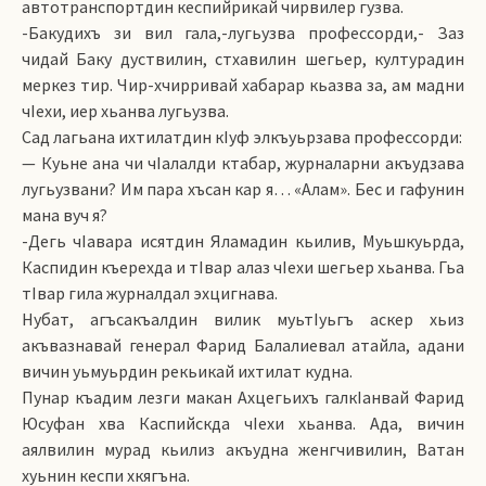
автотранспортдин кеспийрикай чирвилер гузва.
-Бакудихъ зи вил гала,-лугьузва профессорди,- Заз
чидай Баку дуствилин, стхавилин шегьер, културадин
меркез тир. Чир-хчирривай хабарар кьазва за, ам мадни
чIехи, иер хьанва лугьузва.
Сад лагьана ихтилатдин кIуф элкъуьрзава профессорди:
— Куьне ана чи чIалалди ктабар, журналарни акъудзава
лугьузвани? Им пара хъсан кар я… «Алам». Бес и гафунин
мана вуч я?
-Дегь чIавара исятдин Яламадин кьилив, Муьшкуьрда,
Каспидин къерехда и тIвар алаз чIехи шегьер хьанва. Гьа
тIвар гила журналдал эхцигнава.
Нубат, агъсакъалдин вилик муьтIуьгъ аскер хьиз
акъвазнавай генерал Фарид Балалиевал атайла, адани
вичин уьмуьрдин рекьикай ихтилат кудна.
Пунар къадим лезги макан Ахцегьихъ галкIанвай Фарид
Юсуфан хва Каспийскда чIехи хьанва. Ада, вичин
аялвилин мурад кьилиз акъудна женгчивилин, Ватан
хуьнин кеспи хкягъна.