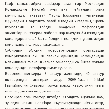
Гзаф кавказвийриз ракIарар агал тир Москвадин
Командадин Мектеб куьтягьна лейтенант хьиз
къуллугъдал акъвазай Фарид Балалиева гуьгъуьнай
Фрунзедин тIварунихъ галай Дяведин Академия, Яракь
Къуватрин Генштабдин Академия тафаватдив
акьалтIарна, генерал-майор тIвар къачуна. Ам взводдин
командирвилелай батал­йондин, полкунин, дивизиядин
командирвилел кьван хкаж хьана.
Сибирдин ВО-дин мотострелокдин бригададин
комбригвиляй ам, 20 лагьай армиядин командандин
мавинвилиз гъана. Кьегьал генералди са йисаз мукьва
командандин везифаяр кьиле тух­вана.
Воронеж шегьерда 2 агъзур женгчиди, 40 агъзур
шегьервиди иштирак авур 2009-йисан 9-Май
Гъалибвилин Сувариз талукь парад кьабулунни лезги
генералдин кьисметдиз аватна.
Погонрал алай гъетер штабда, столдихъ ацукьна ваъ,
чуьлдин четин шартIара къуллугъу­налди чIехи авур,
халис женгинин генерал, шумудни са ягъ-ягъуна иштирак