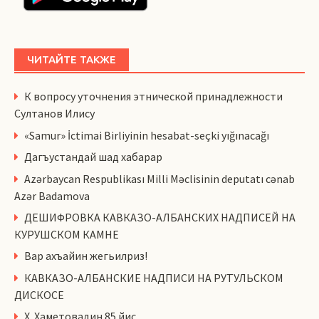
ЧИТАЙТЕ ТАКЖЕ
К вопросу уточнения этнической принадлежности
Султанов Илису
«Samur» İctimai Birliyinin hesabat-seçki yığınacağı
Дагъустандай шад хабарар
Azərbaycan Respublikası Milli Məclisinin deputatı cənab
Azər Badamova
ДЕШИФРОВКА КАВКАЗО-АЛБАНСКИХ НАДПИСЕЙ НА
КУРУШСКОМ КАМНЕ
Вар ахъайин жегьилриз!
КАВКАЗО-АЛБАНСКИЕ НАДПИСИ НА РУТУЛЬСКОМ
ДИСКОСЕ
Х. Хаметовадин 85 йис