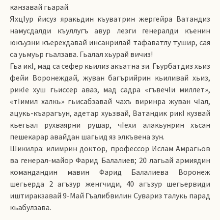
канзавай гьарай.
ЯхцIур йисуз яракьдин къуватрин жергейра Ватандиз
намусдалди къуллугъ авур лезги генералди къенин
юкъузни къерехдавай инсанрилай тафаватлу тушир, сая
са уьмуьр гьалзава. Гьалал хьурай вичиз!
Гьа икI, мад са сефер кьилиз акъатна зи. Гъурбатдиз хьиз
фейи Воронеждай, жуван багърийрин кьиливай хьиз,
рикIе хуш гьиссер аваз, мад садра «гъвечIи миллет»,
«тIимил халкь» гьисабзавай чахъ виринра жуван чIал,
ацукь-къарагъун, адетар хуьзвай, Ватандик рикI кузвай
кьегьал рухваярни рушар, чIехи алакьунрин хъсан
пешекарар авайдан шагьид яз элкъвена зун.
Шикилра: илимрин доктор, профессор Ислам Амрагьов
ва генерал-майор Фарид Балалиев; 20 лагьай армиядин
командандин мавин Фарид Балалиева Воронеж
шегьерда 2 агъзур женгчиди, 40 агъзур шегьервиди
иштиракзавай 9-Май Гъалибвилин Сувариз талукь парад
кьабулзава.