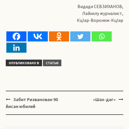
Видади СЕВЗИХАНОВ,
Лайихлу журналист,
КцIар-Воронеж-КцIар
ОПУБЛИКОВАНО В
СТАТЬИ
Навигация
Забит Ризванован 90
ﾠ«Шах-даг»
йисан юбилей