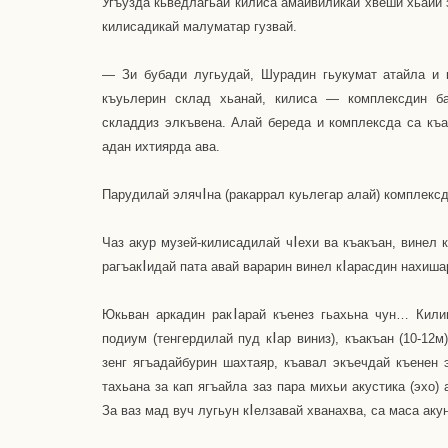
Угъузда кьведлагьай килиса амайвиликай хвеши хьайи 
килисадикай малуматар гузвай.
— Зи бубади лугьудай, Шурадин гьукумат атайла и 
къуьлерин склад хьанай, килиса — комплексдин ба
складдиз элкъвена. Алай береда и комплексда са къа
адан ихтиярда ава.
I
Парудилай эляч
на (ракаррал куьлегар алай) комплексд
I
Чаз акур музей-килисадилай ч
ехи ва къакъан, винел 
I
I
рагъак
идай пата авай варарин винел к
арасдин нахиша
I
Юкьван аркадин рак
арай къенез гьахьна чун… Кили
I
подиум (тенгердилай пуд к
ар виниз), къакъан (10-12м
зенг ягъадайбурин шахтаяр, къавал экъечдай къенен 
тахьана за кап ягъайла заз пара михьи акустика (эхо)
I
За ваз мад вуч лугьун к
елзавай хванахва, са маса акун