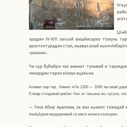
Угъу
райо
агат
ЦIий
эрадин IV-XIII лагьай вишйисариз тIалукь та
архетектурадин стил, къавал алай кьенчIебар(че
«рахана».
Чи сур бубайри чаз аманат тунавай и тарихдин
чинардин таран кIанук ацакьна.
I
I
Аламат кар тир, т
имил ят
а 1200 — 1500 яш авай дара
I
I
Елмар стхадивай рик
ин т
ал эх тахьана агь чугуна, лаг
— Гила Абир муаллим, за ваз кьилел тежедай 
кьацI
урна-мурдарнавай са маса килиса къалурин.