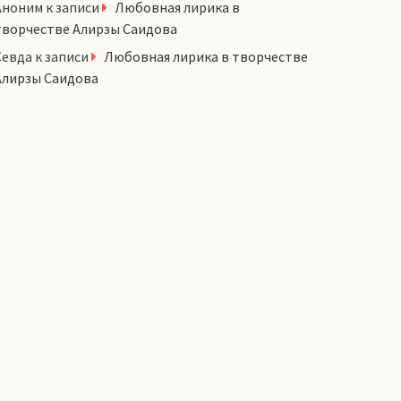
Аноним
к записи
Любовная лирика в
творчестве Алирзы Саидова
Севда
к записи
Любовная лирика в творчестве
Алирзы Саидова