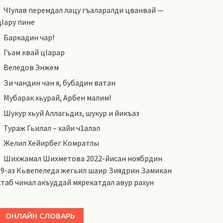
ЧIулав перемдал лацу гъаларалди цванвай —
цIару пине
Баркадин чар!
Гъам квай цlарар
Веледов Энжем
Зи чандин чан я, бубадин ватан
Мубарак хьурай, Арбен малим!
Шукур хьуй Аллагьдиз, шукур и йикъаз
Тураж Гьилал – хайи ч1алал
Желил Хейирбег Комратлы
Шихжамал Шихметова 2022-йисан ноябрдин
19-аз Кьвепеледа жегьил шаир Зиядрин Замикан
ктаб чинал акъуддай мярекатдал авур рахун
ОНЛАЙН СЛОВАРЬ