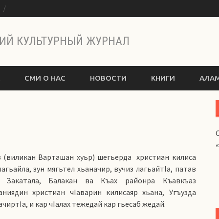
ы
ИЙ КУЛЬТУРНЫЙ ЖУРНАЛ
СМИ О НАС
НОВОСТИ
КНИГИ
АЛАМ
з (виликан Варташан хуьр) шегьерда
христиан килиса
лагьайла, зун мягьтел хьаначир, вучиз лагьайтIа, патав
й Закатала, Балакан ва Къах районра Къавкъаз
аниядин христиан чIаварин килисаяр хьана, Угъузда
ачиртIа, и кар чIалах тежедай кар гьесаб жедай.