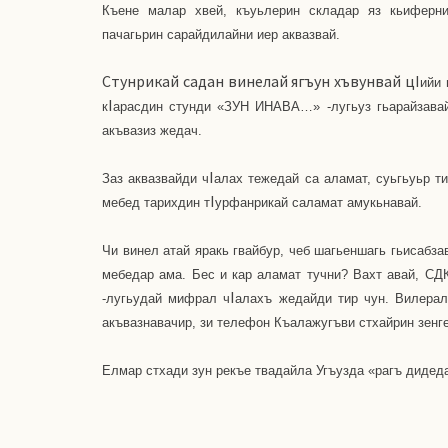
Къене малар хвей, къуьлерин складар яз кьиферни-
пачагьрин сарайдилайни иер аквазвай.
Стунрикай садан винелай ягъун хъвунвай цI
ийи 
I
к
арасдин стунди «ЗУН ИНАВА…» -лугьуз гьарайзавай
акъвазиз жедач.
I
Заз аквазвайди ч
алах тежедай са аламат, суьгьуьр ти
I
мебед тарихдин т
урфанрикай саламат амукьнавай.
Чи винел атай яракь гвайбур, чеб шагьеншагь гьисабза
мебедар ама. Бес и кар аламат тучни? Вахт авай, СД
I
-лугьудай мифрал ч
алахъ жедайди тир чун. Вилерал
акъвазнавачир, зи телефон Къалажугъви стхайрин зенге
Елмар стхади зун рекъе твадайла Угъузда «рагъ дидед