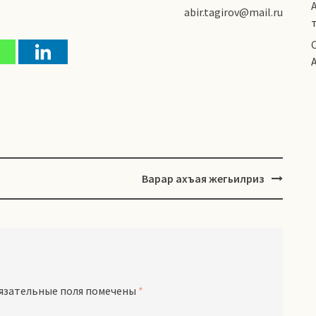
abir.tagirov@mail.ru
Варар ахъая жегьилриз
язательные поля помечены
*