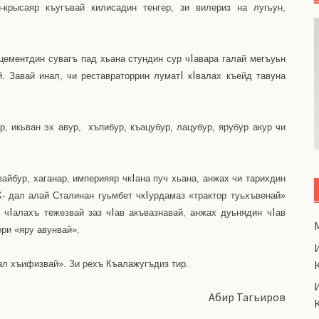
крысаяр къугъвай килисадин тенгер, зи вилериз на лугьун,
I
цементдин сувагъ пад хьана стундин сур ч
авара галай мегъуьн
I
I
. Завай инал, чи реставраторрин лумат
к
валах къейд тавуна
р, икьван эх авур,
хъпибур, къацубур, лацубур, ярубур акур чи
I
вайбур, хаганар, империяяр чк
ана пуч хьана, анжах чи тарихдин
I
К- дал алай Сталинан гуьмбет чк
урдамаз «трактор туьхъвенай»
I
I
I
 ч
алахъ тежезвай заз ч
ав акъвазнавай, анжах дуьнядин ч
ав
ри «яру авунвай».
ал хъифизвай». Зи рехъ Къалажугъдиз тир.
Абир Тагьиров