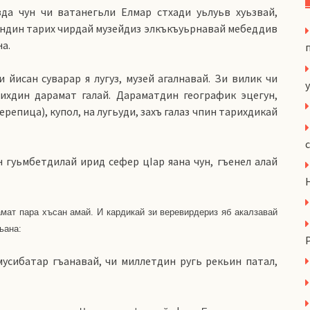
зда чун чи ватанегьли Елмар стхади уьлуьв хуьзвай,
ндин тарих чирдай музейдиз элкъкъуьрнавай мебеддив
на.
и йисан суварар я лугуз, музей агалнавай. Зи вилик чи
y
рихдин дарамат галай. Дараматдин географик эцегун,
репица), купол, на лугьуди, захъ галаз чпин тарихдикай
 гуьмбетдилай ирид сефер цIар яана чун, гъенел алай
мат пара хъсан амай. И кардикай зи веревирдериз яб акалзавай
ьана:
мусибатар гъанавай, чи миллетдин ругь рекьин патал,