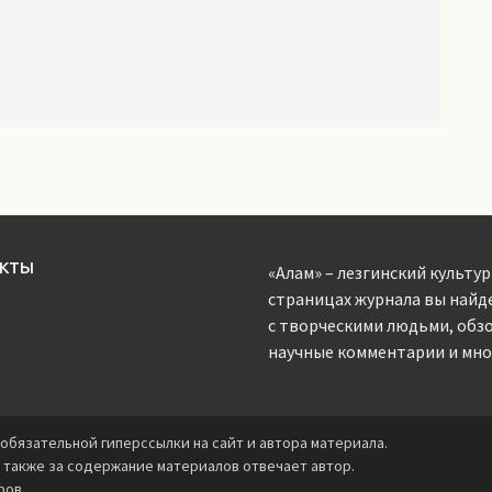
АКТЫ
«Алам» – лезгинский культур
страницах журнала вы найд
с творческими людьми, обз
научные комментарии и мног
обязательной гиперссылки на сайт и автора материала.
 также за содержание материалов отвечает автор.
ров.