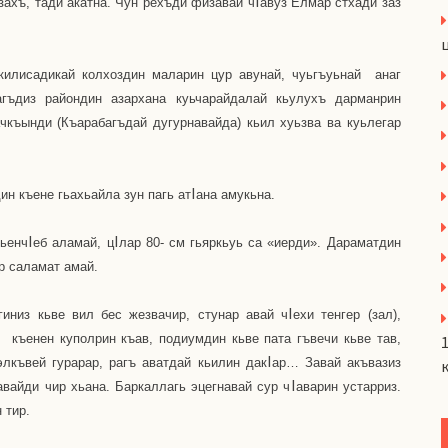
I
захъ, тади акатна. Чун рехъди физавай ч
авуз Елмар стхади заз
килисадикай колхоздин маларин цур авунай, чуьгъуьнай
анаг
гъдиз райондин азархана куьчарайдалай кьулухъ дарманрин
чкъынди (Къарабагъдай дугурнавайда) кьил хуьзва ва куьлегар
I
ин къене гьахьайла зун пагь ат
ана амукьна.
I
I
кьенч
еб аламай, ц
лар 80- см гьяркьуь са «иерди». Дараматдин
р саламат амай.
I
гиниз кьве вил бес жезвачир, стунар авай ч
ехи тенгер (зал),
)
къенен куполрин къав, подиумдин кьве пата гъвечи кьве тав,
I
элкъвей гурарар, рагъ аватдай кьилин дак
ар… Завай акъвазиз
I
 авайди чир хьана. Баркаллагь эцегнавай сур ч
аварин устарриз.
 тир.