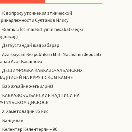
К вопросу уточнения этнической
принадлежности Султанов Илису
«Samur» İctimai Birliyinin hesabat-seçki
ığınacağı
Дагъустандай шад хабарар
Azərbaycan Respublikası Milli Məclisinin deputatı
cənab Azər Badamova
ДЕШИФРОВКА КАВКАЗО-АЛБАНСКИХ
НАДПИСЕЙ НА КУРУШСКОМ КАМНЕ
Вар ахъайин жегьилриз!
КАВКАЗО-АЛБАНСКИЕ НАДПИСИ НА
РУТУЛЬСКОМ ДИСКОСЕ
Х. Хаметовадин 85 йис
Ванциван
Келентер Келентерли – 90