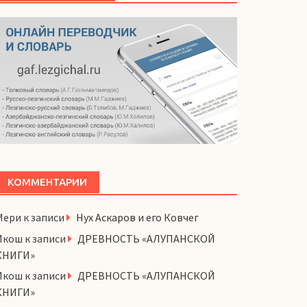
КОММЕНТАРИИ
Мери
к записи
Нух Аскаров и его Ковчег
Икош
к записи
ДРЕВНОСТЬ «АЛУПАНСКОЙ
КНИГИ»
Икош
к записи
ДРЕВНОСТЬ «АЛУПАНСКОЙ
КНИГИ»