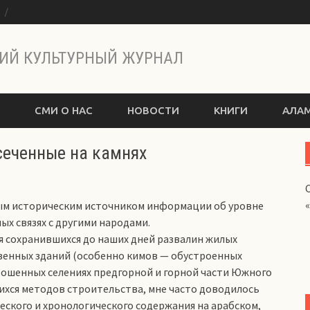
ы
ИЙ КУЛЬТУРНЫЙ ЖУРНАЛ
СМИ О НАС
НОВОСТИ
КНИГИ
АЛАМ
сеченные на камнях
ным историческим источником информации об уровне
ых связях с другими народами.
я сохранившихся до наших дней развалин жилых
венных зданий (особенно кимов — обустроенных
рошенных селениях предгорной и горной части Южного
ихся методов строительства, мне часто доводилось
ского и хронологического содержания на арабском,