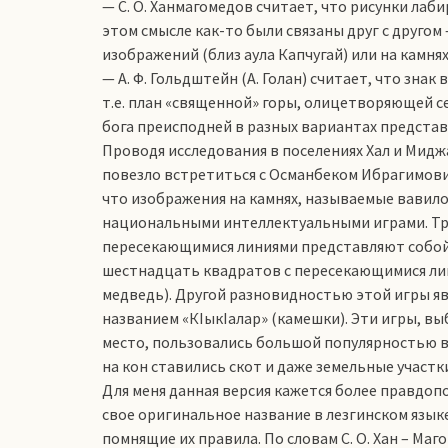
— С. О. Ханмагомедов считает, что рисунки лаб
этом смысле как-то были связаны друг с другом
изображений (близ аула Капчугай) или на камнях
— А. Ф. Гольдштейн (А. Голан) считает, что зна
т.е. план «священной» горы, олицетворяющей с
бога преисподней в разных вариантах представ
Проводя исследования в поселениях Хал и Мидж
повезло встретиться с Османбеком Ибрагимови
что изображения на камнях, называемые вавило
национальными интеллектуальными играми. Три
пересекающимися линиями представляют собой иг
шестнадцать квадратов с пересекающимися лини
медведь). Другой разновидностью этой игры явл
названием «КIыкIалар» (камешки). Эти игры, вы
место, пользовались большой популярностью в 
на кон ставились скот и даже земельные участк
Для меня данная версия кажется более правдоп
свое оригинальное название в лезгинском языке
помнящие их правила. По словам С. О. Хан – Маг