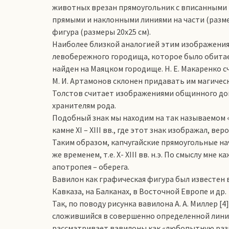
животных врезан прямоугольник с вписанными 
прямыми и наклонными линиями на части (разме
фигура (размеры 20х25 см).
Наиболее близкой аналогией этим изображения
левобережного городища, которое было обитаемо
найден на Маяцком городище. Н. Е. Макаренко 
М. И. Артамонов склонен придавать им магическо
Толстов считает изображениями общинного дом
хранителям рода.
Подобный знак мы находим на так называемом 
камне XI – XIII вв., где этот знак изображал, ве
Таким образом, капчугайские прямоугольные н
же временем, т.е. X- XIII вв. н.э. По смыслу мн
апотропея – оберега.
Вавилон как графическая фигура был известен в
Кавказа, на Балканах, в Восточной Европе и др.
Так, по поводу рисунка вавилона А. А. Миллер [
сложившийся в совершенно определенной лини
рассматривает вавилоны как «любопытную раз