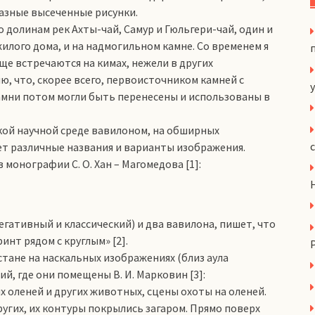
азные высеченные рисунки.
 долинам рек Ахты-чай, Самур и Гюльгери-чай, один и
 жилого дома, и на надмогильном камне. Со временем я
ще встречаются на кимах, нежели в других
ю, что, скорее всего, первоисточником камней с
y
амни потом могли быть перенесены и использованы в
кой научной среде вавилоном, на обширных
ет различные названия и варианты изображения.
 монографии С. О. Хан – Магомедова [1]:
негативный и классический) и два вавилона, пишет, что
нт рядом с круглым» [2].
тане на наскальных изображениях (близ аула
й, где они помещены В. И. Марковин [3]:
 оленей и других животных, сцены охоты на оленей.
ругих, их контуры покрылись загаром. Прямо поверх