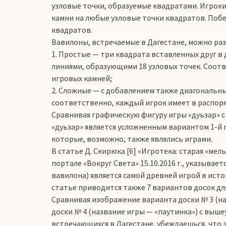
узловые точки, образуемые квадратами. Игроки
камни на любые узловые точки квадратов. Побе
квадратов.
Вавилоны, встречаемые в Дагестане, можно раз
1. Простые — три квадрата вставленных друг в
линиями, образующими 18 узловых точек. Соотв
игровых камней;
2. Сложные — с добавлением также диагональных
соответственно, каждый игрок имеет в распоря
Сравнивая графическую фигуру игры «дуьзар» с
«дуьзар» является усложненным вариантом 1-й 
которые, возможно, также являлись играми.
В статье Д. Скирюка [6] «Игротека: старая «ме
портале «Вокруг Света» 15.10.2016 г., указывае
вавилона) является самой древней игрой в исто
статье приводится также 7 вариантов досок для
Сравнивая изображение варианта доски № 3 (на
доски № 4 (название игры — «паутинка») с выш
встречающихся в Дагестане, убеждаешься, что 