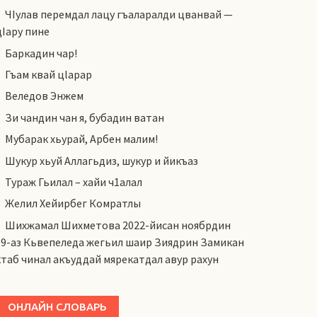
ЧIулав перемдал лацу гъаларалди цванвай —
цIару пине
Баркадин чар!
Гъам квай цlарар
Веледов Энжем
Зи чандин чан я, бубадин ватан
Мубарак хьурай, Арбен малим!
Шукур хьуй Аллагьдиз, шукур и йикъаз
Тураж Гьилал – хайи ч1алал
Желил Хейирбег Комратлы
Шихжамал Шихметова 2022-йисан ноябрдин
19-аз Кьвепеледа жегьил шаир Зиядрин Замикан
ктаб чинал акъуддай мярекатдал авур рахун
ОНЛАЙН СЛОВАРЬ