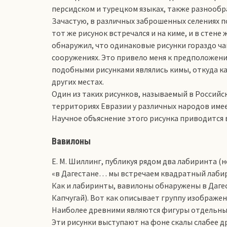
персидском и турецком языках, также разнообр
Зачастую, в различных заброшенных селениях по
тот же рисунок встречался и на киме, и в стене
обнаружил, что одинаковые рисунки гораздо ча
сооружениях. Это привело меня к предположени
подобными рисунками являлись кимы, откуда к
других местах.
Один из таких рисунков, называемый в Российс
территориях Евразии у различных народов име
Научное объяснение этого рисунка приводится в
Вавилоны
Е. М. Шиллинг, публикуя рядом два лабиринта (
«в Дагестане… мы встречаем квадратный лабири
Как и лабиринты, вавилоны обнаружены в Дагес
Капчугай). Вот как описывает группу изображени
Наиболее древними являются фигуры отдельных
Эти рисунки выступают на фоне скалы слабее д