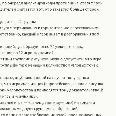
, по очереди анализируя ходы противника, ставят свои
дителем считается тот, кто захватил больше сторон
делить на 2 группы:
 друга с вертикально и горизонтально пересекаемыми
етственно, каждый игрок имеет в распоряжении по 9
 линий, где образуется по 24 узловых точек,
жении по 12 игровых камней.
 этими группами рисунков, можно допустить, что игра
группы фигур с меньшим количеством узловых точек,
льница»», опубликованной на научно-популярном
тся, что игра «мельница» (европейское название рисунка
рии человечества и приводятся тому доказательства. В
 игры в «мельницу».
звание игры — «танец девяти мужчин») и варианта
еуказанными двумя группами изображений,
это одни и те же изображения полей, предназначенных