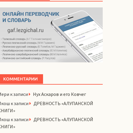
КОММЕНТАРИИ
Мери
к записи
Нух Аскаров и его Ковчег
Икош
к записи
ДРЕВНОСТЬ «АЛУПАНСКОЙ
КНИГИ»
Икош
к записи
ДРЕВНОСТЬ «АЛУПАНСКОЙ
КНИГИ»