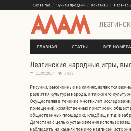
Перейти
Сифте гаф
Пункты продажи
Контакты
Партнер
к
содержимому
ЛЕЗГИНСК
ГЛАВНАЯ
СТАТЬИ
ВСЕ НОМЕРА
Лезгинские народные игры, вы
11.09.2017
3 817
Рисунки, высеченные на камнях, являются важ
развития культуры народа, а также его культурн
Осуществляя в течение многих лет исследовани
помещений, хозяйственных пристроек, общест
общественных площадок), кладбищ и т.д. в заб
Дагестана с целью установления использовавш
наблюдать на камнях помимо надписей историче