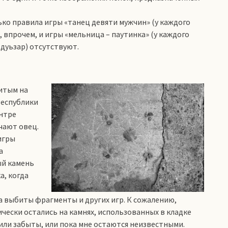
ко правила игры «танец девяти мужчин» (у каждого
, впрочем, и игры «мельница – паутинка» (у каждого
 дуьзар) отсутствуют.
итым на
Республики
нтре
чают овец.
игры
а
ый камень
а, когда
а выбиты фрагменты и других игр. К сожалению,
ески остались на камнях, использованных в кладке
 или забыты, или пока мне остаются неизвестными.