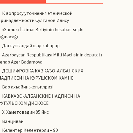
К вопросу уточнения этнической
принадлежности Султанов Илису
«Samur» İctimai Birliyinin hesabat-seçki
ığınacağı
Дагъустандай шад хабарар
Azərbaycan Respublikası Milli Məclisinin deputatı
cənab Azər Badamova
ДЕШИФРОВКА КАВКАЗО-АЛБАНСКИХ
НАДПИСЕЙ НА КУРУШСКОМ КАМНЕ
Вар ахъайин жегьилриз!
КАВКАЗО-АЛБАНСКИЕ НАДПИСИ НА
РУТУЛЬСКОМ ДИСКОСЕ
Х. Хаметовадин 85 йис
Ванциван
Келентер Келентерли – 90