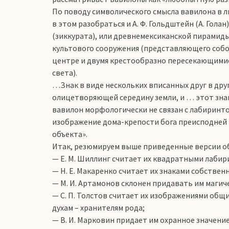
По поводу символического смысла вавилона в 
в этом разобраться и А. Ф. Гольдштейн (А. Гола
(зиккурата), или древнемексиканской пирамид
культового сооружения (представляющего соб
центре и двумя крестообразно пересекающими
света).
…Знак в виде нескольких вписанных друг в дру
олицетворяющей середину земли, и … этот знак 
вавилон морфологически не связан с лабиринтом
изображение дома-крепости бога преисподней 
объекта».
Итак, резюмируем выше приведенные версии о
— Е. М. Шиллинг считает их квадратными лабир
— Н. Е. Макаренко считает их знаками собствен
— М. И. Артамонов склонен придавать им магич
— С. П. Толстов считает их изображениями об
духам – хранителям рода;
— В. И. Марковин придает им охранное значение