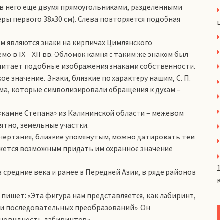
в него еще двумя прямоугольниками, разделенными
ры первого 38х30 см). Слева повторяется подобная
м являются знаки на кирпичах Цимлянского
 в IX – XII вв. Обломок камня с таким же знаком был
считает подобные изображения знаками собственности.
е значение. Знаки, близкие по характеру нашим, С. П.
а, которые символизировали обращения к духам –
«камне Степана» из Калининской области – межевом
роятно, земельные участки.
ачертания, близкие упомянутым, можно датировать тем
е кажется возможным придать им охранное значение
 средние века и ранее в Передней Азии, в ряде районов
4] пишет: «Эта фигура нам представляется, как лабиринт,
и последовательных преобразований». Он
новидность лабиринтов».