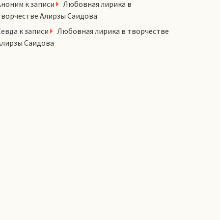
Аноним
к записи
Любовная лирика в
творчестве Алирзы Саидова
Севда
к записи
Любовная лирика в творчестве
Алирзы Саидова