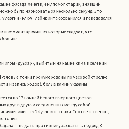
камне фасада мечети, ему помог старик, знавший
можно было нарисовать за несколько секунд. Это
, у лезгин «ключ» лабиринта сохранился и передавался
и и комментариями, из которых следует, что
о больше.
и игры «дуьзар», выбитым на камне кима в селении
24 узловые точки пронумерованы по часовой стрелке
сти и запись ходов), белые камни указаны
ется по 12 камней белого и черного цветов.
ных друг в друга и соединенных между собой
ниями, имеется 24 узловые точки. Соответственно,
е точки.
Задача — не дать противнику захватить подряд 3