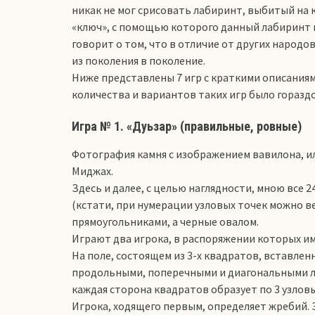
никак не мог срисовать лабиринт, выбитый на 
«ключ», с помощью которого данный лабиринт 
говорит о том, что в отличие от других народов
из поколения в поколение.
Ниже представлены 7 игр с краткими описаниям
количества и вариантов таких игр было горазд
Игра № 1. «Дуьзар» (правильные, ровные)
Фотография камня с изображением вавилона, ил
Миджах.
Здесь и далее, с целью наглядности, мною все 
(кстати, при нумерации узловых точек можно ве
прямоугольниками, а черные овалом.
Играют два игрока, в распоряжении которых име
На поле, состоящем из 3-х квадратов, вставлен
продольными, поперечными и диагональными ли
каждая сторона квадратов образует по 3 узловы
Игрока, ходящего первым, определяет жребий. 