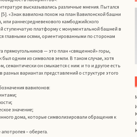
литературе высказывались различные мнения. Пытался
н) [5]. «Знак вавилона похож на план Вавилонской башни
ы, или раннесредневекового камбоджийского
ой ступенчатую платформу с монументальной башней в
ся главными осями, ориентированными по сторонам
га прямоугольников — это план «священной» горы,
был одним из символов земли. В таком случае, хотя
, семантически он смыкается с ним: и то и другое есть
в разных вариантах представлений о структуре этого
бозначения вавилонов:
интами;
ности;
еское значение;
щинного дома, которые символизировали обращения к
 апотропея – оберега.