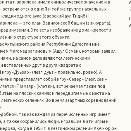
иринта и вавилона имели символическое значение и в
 – встречаются в одной и той же группе наскальных
 кладки одного аула (аварский аул Тидиб).
к вавилона — это план Вавилонской башни (зиккурата),
ередину земли. Это есть изображение дома-крепости
лений о структуре этого объекта.
ах Ахтынского района Республики Дагестан мне
чем Магомедрагимовым (Ашуг Осман), который заявил,
нами, на самом деле являются лезгинскими
 вставленных друг в друга квадрата с
ру «Дуьзар» (лезг. дуьз – правильно, ровно). А
ями представляет собой игру «Север» (лезг. сев –
яется «ТIамаяр» (клетки), встречаемая также под
битые на плоских камнях и передвигаемые с места на
лезгинских селениях. Во время азартных соревнований
и.
одобной, так как каждая из перечисленных игр имеет
, а также сохранились люди, игравшие в эти игры и
омедова, когда в 1950 г. в лезгинском селении Кючхюр он