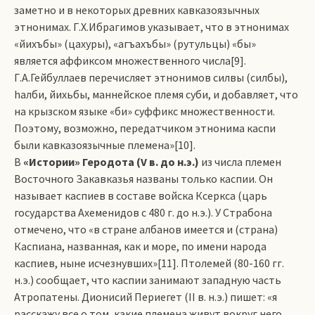
заметно и в некоторых древних кавказоязычных
этнонимах. Г.Х.Ибрагимов указывает, что в этнони­мах
«йихъбы» (цахуры), «агъахъбы» (рутульцы) «бы»
является аффиксом множественного числа[9].
Г.А.Гейбуллаев перечисляет этнонимов силвы (силбы),
hалби, йихьбы, маннейское племя суби, и добавляет, что
на крызском языке «би» суффикс множественности.
Поэтому, возможно, передатчиком этнонима каспи
были кавказоязычные племена»[10].
В
«Истории» Геродота (V в. до н.э.)
из числа племен
Восточного Закавказья названы толь­ко каспии. Он
называет каспиев в составе войска Ксеркса (царь
государства Ахеменидов с 480 г. до н.э.). У Страбона
отмечено, что «в стране албанов имеется и (страна)
Каспиана, названная, как и море, по имени народа
каспиев, ныне исчезнувших»[11]. Птолемей (80-160 гг.
н.э.) сообщает, что каспии занимают западную часть
Атропатены. Дионисий Периегет (II в. н.э.) пишет: «я
расскажу все о том, какие племена живут вокруг него