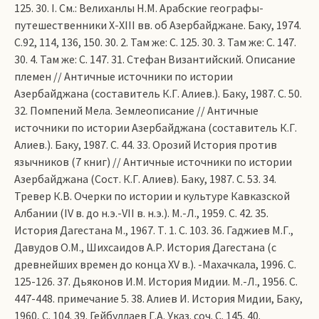
125. 30. I. См.: Велиханлы Н.М. Арабские географы-
путешественники Х-ХIII вв. об Азербайджане. Баку, 1974.
С.92, 114, 136, 150. 30. 2. Там же: С. 125. 30. 3. Там же: С. 147.
30. 4. Там же: С. 147. 31. Стефан Византийский. Описание
племен // Античные источники по истории
Азербайджана (составитель К.Г. Алиев.). Баку, 1987. С. 50.
32. Помпений Мела. Землеописание // Античные
источники по истории Азербайджана (составитель К.Г.
Алиев.). Баку, 1987. С. 44. 33. Орозий История против
язычников (7 книг) // Античные источники по истории
Азербайджана (Сост. К.Г. Алиев). Баку, 1987. С. 53. 34.
Тревер К.В. Очерки по истории и культуре Кавказской
Албании (IV в. до н.э.-VII в. н.э.). М.-Л., 1959. С. 42. 35.
История Дагестана М., 1967. Т. 1. С. 103. 36. Гаджиев М.Г.,
Давудов О.М., Шихсаидов А.Р. История Дагестана (с
древнейших времен до конца ХV в.). -Махачкала, 1996. С.
125-126. 37. Дьяконов И.М. История Мидии. М.-Л., 1956. С.
447-448. примечание 5. 38. Алиев И. История Мидии, Баку,
1960, С. 104. 39. Гейбуллаев Г.А. Указ. соч. С. 145. 40.