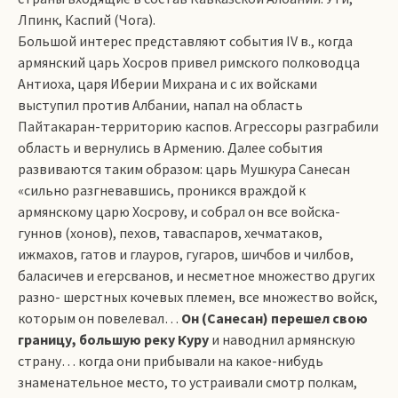
Лпинк, Каспий (Чога).
Большой интерес представляют события IV в., когда
армянский царь Хосров привел римского полководца
Антиоха, царя Иберии Михрана и с их войсками
выступил против Албании, напал на область
Пайтакаран-территорию каспов. Агрессоры разграбили
область и вернулись в Армению. Далее события
развиваются таким образом: царь Мушкура Санесан
«сильно разгневавшись, проникся враждой к
армянскому царю Хосрову, и собрал он все войска-
гуннов (хонов), пехов, таваспаров, хечматаков,
ижмахов, гатов и глауров, гугаров, шичбов и чилбов,
баласичев и егерсванов, и несметное множество других
разно­- шерстных кочевых племен, все множество войск,
которым он повелевал…
Он (Санесан) перешел свою
границу, большую реку Куру
и наводнил армянскую
страну… когда они прибывали на какое-нибудь
знаменательное место, то устраивали смотр полкам,