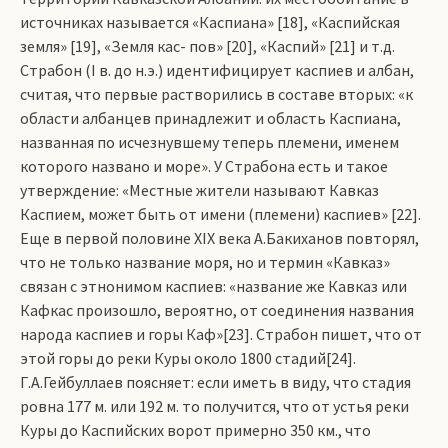
источниках называется «Каспи­ана» [18], «Каспийская
земля» [19], «Земля кас­­- пов» [20], «Каспий» [21] и т.д.
Страбон (I в. до н.э.) идентифицирует каспиев и албан,
считая, что первые растворились в составе вторых: «к
области албанцев принадлежит и область Каспиана,
названная по исчезнувшему теперь племени, именем
которого названо и море». У Страбона есть и такое
утверждение: «Местные жители называют Кавказ
Каспием, может быть от имени (племени) каспиев» [22].
Еще в первой половине ХIХ века А.Бакиханов повторял,
что не только название моря, но и термин «Кавказ»
связан с этнонимом каспиев: «название же Кавказ или
Кафкас произошло, вероятно, от соединения названия
народа каспиев и горы Каф»[23]. Страбон пишет, что от
этой горы до реки Куры около 1800 стадий[24].
Г.А.Гейбуллаев поясняет: если иметь в виду, что стадия
ровна 177 м. или 192 м. то получится, что от устья реки
Куры до Каспийских ворот примерно 350 км., что