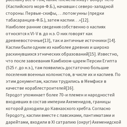
(Каспийского моря-Ф.Б.), начавши с северо-западной
стороны. Первые-ски­фы, …потом унны (предки
табасаранцев-Ф.Б.), затем каспии…»[12].
Наиболее ранние сведения собственно о каспиях
относятся к VI-V в. до н.э. О них говорят как
древневосточные[13], так и античные источники [14].
Каспии были одним из наиболее древних и широко
раскинувшихся этнических образований[15]. Известно,
что после завоевания Камбизом-царем Персии Египта
(525 г. до н.э.), там появились достаточно большие
поселения военных колонистов, в числе их и каспиев. По
этим документам, каспии трудились в Мемфисе в
качестве кораблестроителей[16].
Геродот упоминает более 70-и племен и народностей
входивших в состав империи Ахеменидов, границы
которой доходили до Кавказского хребта. Согласно
Геродоту, каспии вместе с павсиками, пантиматами и
дарейтами, входили в XI сатрапию (округ) Ахеменидской