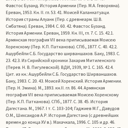
Фавстос Бузанд. История Армении (Пер. М.А. Геворкяна).
Ереван, 1953. Кн. II. гл. 53. 41. Моисей Каланкатуаци.
История страны Алуанк (Пер. с древнеарм. Ш.В.
Смбатяна). Ереван, 1984. С. 60. 42. Фавстос Бузанд.
История Армении. Ереван, 1959. Кн. III, гл. 7. С. 15. 42.1.
Армянская география VII века приписываемая Моисею
Хоренскому (Пер. К.П. Патканова). СПб., 1877. С. 40. 42.2.
Ашурбейли С.Б. Государство ширваншахов. Баку, 1983. С.
23. 42.3. Из Сирийской хроники Захария Митиленского
(Перев. Н. В. Пигулевской). ВДИ, 1939, № 1. С. 165. 42.4.
Цит. из кн.: Ашурбейли C.Б. Государство Ширваншахов.
Баку, 1983. С. 20. 43. Моисей Хоренский. История Армении.
(Пер. Н. Эмина). М., 1893. кн.II. гл. 86. 44. Армянская
география VII века приписываемая Моисею Хоренскому
(Пер. К.П. Патканова). СПб., 1877. С. 38. 45. История
Дагестана. М., 1967. I т. С. 103-104; Гаджиев М.Г., Давудов
О.М., Шихсаидов А.Р. История Дагестана (с древнейших
времен до конца ХV в.). Махачкала, 1996. С. 105 и др. 46.