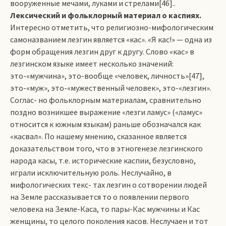
вооруженные мечами, луками и стрелами[46]..
Лексический и фольклорный материал о каспиях.
Интересно отметить, что религиозно-мифологическим
самоназванием лезгин является «кас». «Я кас!» — одна из
форм обращения лезгин друг к другу. Слово «кас» в
лезгинском языке имеет несколько значений:
это-«мужчина», это-вообще «человек, личность»[47],
это-«муж», это-«мужественный человек», это-«лезгин».
Соглас­- но фоль­клор­ным материалам, сравнительно
поздно воз­никшее выражение «лезги ламус» («ламус»
относится к южным языкам) раньше обозначался как
«касвал». По нашему мнению, сказанное является
доказательством того, что в этногенезе лезгинского
народа касы, т.е. исторические каспии, безусловно,
играли исключительную роль. Неслучайно, в
мифологических текс­- тах лезгин о сотворении людей
на Земле рассказывается то о появлении первого
человека на Земле-Каса, то пары-Кас мужчины и Кас
женщины, то целого поколения касов. Неслучаен и тот