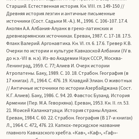
Старший. Естест­венная история. Кн. VIII. гл. 149-150 //
Древняя история лезгин и античные письменные
источники (Сост. Садыки М.-А.). М., 1996. С. 106-107. 17.4.
Акопян А.А. Албания-Алуанк в греко-латинских и
древнеармянских источниках. Ереван, 1987. С. 17-18. 17.5.
Флакк Валерий. Аргонавтика. Кн. VI. гл. 6. 17.6. Тревер К.В.
Очерки по истории и культуре Кавказской Албании (IV в.
до н.э.-VII в. н.э). Из-во Академии Наук СССР, Москва-
Ленинград, 1959. С. 77; Алиев И. Очерк истории
Атропатены. Баку, 1989. С. 10. 18. Страбон. География (в
17 книгах). Л., 1964. С. 476. 19. Клавдий Элиан. О животных
// Античные источники по истории Азербайджана (Сост.
К.Г. Алиев). Баку, 1986. С. 94. 20. Фавстос Бузанд. История
Армении (Пер. М.А. Геворкяна). Ереван, 1953. Кн. II. гл. 53.
21. Моисей Каланкатуаци. История страны Алуанк.
Ереван, 1984. С. 60. 22. Страбон. География (В 17-и книгах)
Л., 1964. С. 472, 476. 23. Капкох-персидское название
главного Кавказского хребта. «Кав», «Каф», «Гаф»-