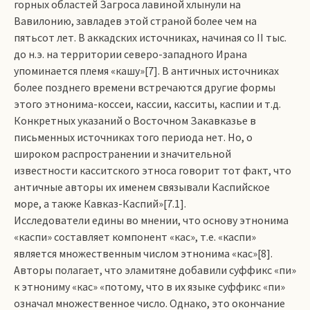
горных областей Загроса лавиной хлынули на
Вавилонию, завладев этой страной более чем на
пятьсот лет. В аккадских источниках, начиная со II тыс.
до н.э. на территории северо-западного Ирана
упоминается племя «кашу»[7]. В античных источниках
более позднего времени встречаются другие формы
этого этнонима-коссеи, кассии, касситы, каспии и т.д.
Конкретных указаний о Восточном Закавказье в
письменных источниках того периода нет. Но, о
широком распространении и значительной
известности касситского этноса говорит тот факт, что
античные авторы их именем связывали Каспийское
море, а также Кавказ-Каспий»[7.1].
Исследователи едины во мнении, что основу этнонима
«каспи» составляет компонент «кас», т.е. «каспи»
является множественным числом этнонима «кас»[8].
Авторы полагает, что эламитяне добавили суффикс «пи»
к этнониму «кас» «потому, что в их языке суффикс «пи»
означал множественное число. Однако, это окончание