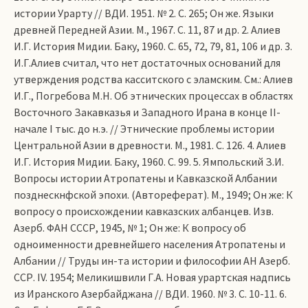
истории Урарту // ВДИ. 1951. № 2. С. 265; Он же. Языки
древней Передней Азии. М., 1967. С. 11, 87 и др. 2. Алиев
И.Г. История Мидии. Баку, 1960. С. 65, 72, 79, 81, 106 и др. 3.
И.Г.Алиев считал, что нет достаточных оснований для
утверждения родства касситского с эламским. См.: Алиев
И.Г., Погребова М.Н. Об этнических процессах в областях
Восточного Закавказья и Западного Ирана в конце II-
начале I тыс. до н.э. // Этнические проблемы истории
Центральной Азии в древности. М., 1981. С. 126. 4. Алиев
И.Г. История Мидии. Баку, 1960. С. 99. 5. Ямпольский З.И.
Вопросы истории Атропатены и Кавказской Албании
позднескнфской эпохи. (Автореферат). М., 1949; Он же: К
вопросу о происхождении кавказских албанцев. Изв.
Азерб. ФАН СССР, 1945, № 1; Он же: К вопросу об
одноименности древнейшего населения Атропатены и
Албании // Труды ин-та истории и философии АН Азерб.
ССР. IV. 1954; Меликишвили Г.А. Новая урартская надпись
из Иранского Азербайджана // ВДИ. 1960. № 3. С. 10-11. 6.