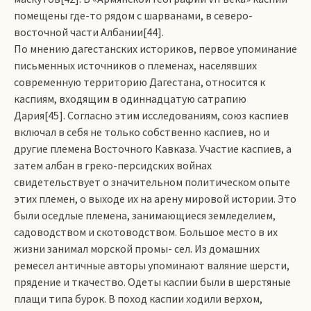
помещены где-то рядом с шарванами, в северо-
восточной части Албании[44].
По мнению дагестанских историков, первое упоминание
письменных источников о племенах, населявших
современную территорию Дагестана, относится к
каспиям, входящим в одиннадцатую сатрапию
Дария[45]. Согласно этим исследованиям, союз каспиев
включал в себя не только собственно каспиев, но и
другие племена Восточного Кавказа. Участие каспиев, а
затем албан в греко-персидских войнах
свидетельствует о значительном политическом опыте
этих племен, о выходе их на арену мировой истории. Это
были оседлые племена, занимающиеся земледелием,
садоводством и скотоводством. Большое место в их
жизни занимал морской промы­- сел. Из домашних
ремесел античные авторы упоминают валяние шерсти,
прядение и ткачество. Одеты каспии были в шерстяные
плащи типа бурок. В поход каспии ходили верхом,