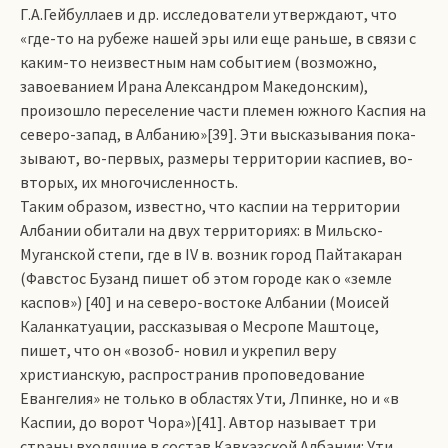
Г.А.Гейбуллаев и др. исследователи утверждают, что
«где-то на рубеже нашей эры или еще раньше, в связи с
каким-то неизвестным нам событием (возможно,
завоеванием Ирана Александром Македонским),
произошло переселение части племен южного Каспия на
северо-запад, в Албанию»[39]. Эти высказывания пока­-
зывают, во-первых, размеры территории каспиев, во-
вторых, их многочисленность.
Таким образом, известно, что каспии на территории
Албании обитали на двух территориях: в Мильско-
Муганской степи, где в IV в. возник город Пайтакаран
(Фавстос Бузанд пишет об этом городе как о «земле
каспов») [40] и на северо-востоке Албании (Моисей
Каланкатуации, рассказывая о Месропе Маштоце,
пишет, что он «возоб­- новил и укрепил веру
христианскую, распространив проповедование
Евангелия» не только в областях Ути, Лпинке, но и «в
Каспии, до ворот Чора»)[41]. Автор называет три
страны входящие в состав Кавказской Албании: Ути,