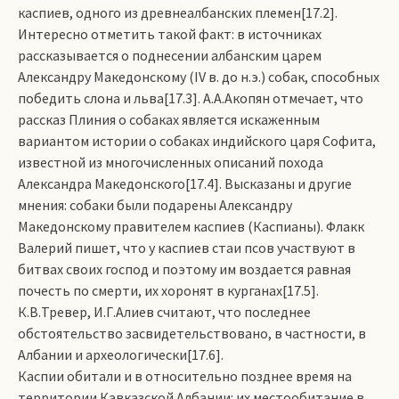
каспиев, одного из древнеалбанских племен[17.2].
Интересно отметить такой факт: в источниках
рассказывается о поднесении албанским царем
Александру Македонскому (IV в. до н.э.) собак, способных
победить слона и льва[17.3]. А.А.Акопян отмечает, что
рассказ Плиния о собаках является искаженным
вариантом истории о собаках индийского царя Софита,
известной из многочисленных описаний похода
Александра Македонского[17.4]. Высказаны и другие
мнения: собаки были подарены Александру
Македонскому правителем каспиев (Каспианы). Флакк
Валерий пишет, что у каспиев стаи псов участвуют в
битвах своих господ и поэтому им воздается равная
почесть по смерти, их хоронят в курганах[17.5].
К.В.Тревер, И.Г.Алиев считают, что последнее
обстоятельство засвидетельствовано, в частности, в
Албании и археологически[17.6].
Каспии обитали и в относительно позднее время на
территории Кавказской Албании: их местообитание в