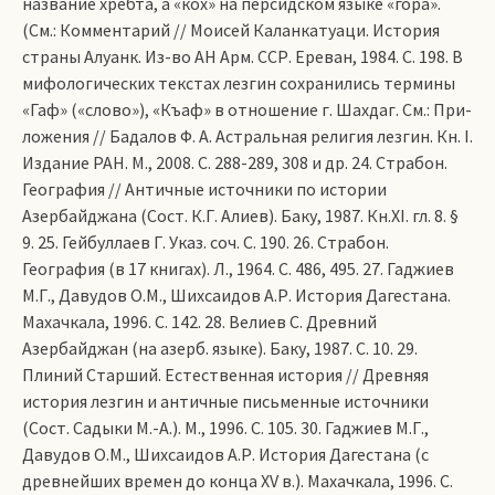
название хребта, а «кох» на персидском языке «гора».
(См.: Комментарий // Моисей Каланкатуаци. История
страны Алуанк. Из-во АН Арм. ССР. Ереван, 1984. С. 198. В
мифологических текстах лезгин сохранились термины
«Гаф» («сло­во»), «Къаф» в отношение г. Шахдаг. См.: При­-
ложения // Бадалов Ф. А. Астральная религия лезгин. Кн. I.
Издание РАН. М., 2008. С. 288-289, 308 и др. 24. Страбон.
География // Античные источники по истории
Азербайджана (Сост. К.Г. Алиев). Баку, 1987. Кн.ХI. гл. 8. §
9. 25. Гейбуллаев Г. Указ. соч. С. 190. 26. Страбон.
География (в 17 книгах). Л., 1964. С. 486, 495. 27. Гаджиев
М.Г., Давудов О.М., Шихсаидов А.Р. История Дагестана.
Махачкала, 1996. С. 142. 28. Велиев С. Древний
Азербайджан (на азерб. языке). Баку, 1987. С. 10. 29.
Плиний Старший. Естественная история // Древняя
история лезгин и античные письменные источники
(Сост. Садыки М.-А.). М., 1996. С. 105. 30. Гаджиев М.Г.,
Давудов О.М., Шихсаидов А.Р. История Дагестана (с
древнейших времен до конца ХV в.). Махачкала, 1996. С.