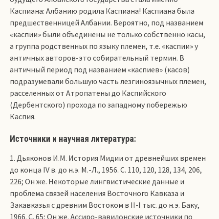
Каспиана: Албанию родила Каспиана! Каспиана была
предшественницей Албании. Вероятно, под названием
«каспии» были объединены не только собственно касы,
а группа родственных по языку племен, т.е. «каспии» у
античных авторов-это собирательный термин. В
античный период под названием «каспиев» (касов)
подразумевали большую часть лезгиноязычных племен,
расселенных от Атропатены до Каспийского
(Дербентского) прохода по западному побережью
Каспия.
Источники и научная литература:
1. Дьяконов И.М. История Мидии от древнейших времен
до конца IV в. до н.э. М.-Л., 1956. С. 110, 120, 128, 134, 206,
226; Он же. Некоторые лингвистические данные и
проблема связей населения Восточного Кавказа и
Закавказья с древним Востоком в II-I тыс. до н.э. Баку,
1966. С. 65; Он же. Ассиро-вавилонские источники по