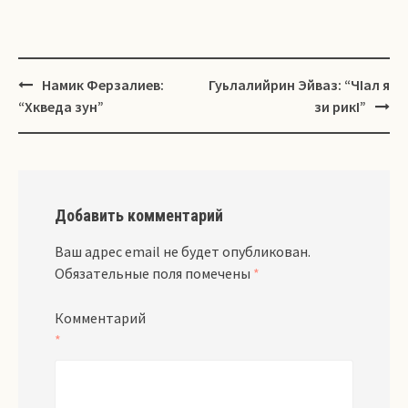
Навигация
Намик Ферзалиев:
Гуьлалийрин Эйваз: “ЧIал я
“Хкведа зун”
зи рикI”
Добавить комментарий
Ваш адрес email не будет опубликован.
Обязательные поля помечены
*
Комментарий
*