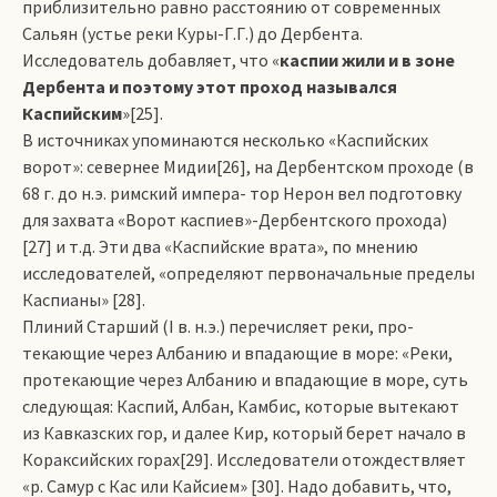
приблизительно равно расстоянию от современных
Сальян (устье реки Куры-Г.Г.) до Дербента.
Исследователь добавляет, что «
каспии жили и в зоне
Дербента и поэтому этот проход назывался
Каспийским
»[25].
В источниках упоминаются несколько «Каспийских
ворот»: севернее Мидии[26], на Дербентском проходе (в
68 г. до н.э. римский импера­- тор Нерон вел подготовку
для захвата «Ворот каспиев»-Дербентского прохода)
[27] и т.д. Эти два «Каспийские врата», по мнению
исследователей, «определяют первоначальные пределы
Каспи­аны» [28].
Плиний Старший (I в. н.э.) перечисляет реки, про­
текающие через Албанию и впадающие в море: «Реки,
протекающие через Албанию и впадающие в море, суть
следующая: Каспий, Албан, Камбис, которые вытекают
из Кавказских гор, и далее Кир, который берет начало в
Кораксийских горах[29]. Исследователи отождествляет
«р. Самур с Кас или Кайсием» [30]. Надо добавить, что,