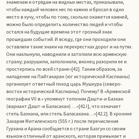
знаменам и отрядам на видных местах, приказывали,
чтобы каждый человек нес по камню и бросал в одно
место в кучу, чтобы по тому, сколько окажется камней,
можно было определить количество людей и чтобы
остался на будущие времена этот грозный знак
прошедших событий. И всюду, где они проходили они
оставляли такие знаки на перекрестках дорог и на путях.
Они нахлынули, наводнили и затопили всю армянскую
страну; разрушили, заполонили, вконец разорили ее и
простерлись по всей стране»[42]. Таким образом, за
нападение на Пайтакаран (юг исторической Каспианы)
организует ответный поход царь Мушкура (северо-
восток исторической Каспианы). Почему? В «Армянской
географии VII в.» упомянут топоним Дашти-и Базкан
(вариант Дашт-и Баласакан) …»[42.I], что означает
степь Базкана, или степь Баласакана…»[42.2]. В хронике
Захария Митиленского (555 г.) после перечисления
Гурзана и Арана сообщается о стране Базгун со своим
языком отличный от аранского, которая примыкает и