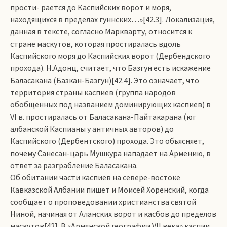
прости­- рается до Каспийских ворот и моря,
находящихся в пределах гуннских…»[42.3]. Локализация,
данная в тексте, согласно Маркварту, относится к
стране маскутов, которая простиралась вдоль
Каспийского моря до Каспийских ворот (Дербендского
прохода). Н.Адонц, считает, что Базгун есть искажение
Баласакана (Базкан-Базгун)[42.4]. Это означает, что
территория страны каспиев (группа народов
обобщенных под названием доминирующих каспиев) в
VI в. простиралась от Баласакана-Пайтакарана (юг
албанской Каспианы у античных авторов) до
Каспийского (Дербентского) прохода. Это объясняет,
почему Санесан-царь Мушкура нападает на Армению, в
ответ за разграбление Баласакана.
Об обитании части каспиев на севере-востоке
Кавказской Албании пишет и Моисей Хоренский, когда
сообщает о проповедовании христианства святой
Ниной, начиная от Аланских ворот и касбов до пределов
маскутов[42]. В «Армянской географии VII века» каспии