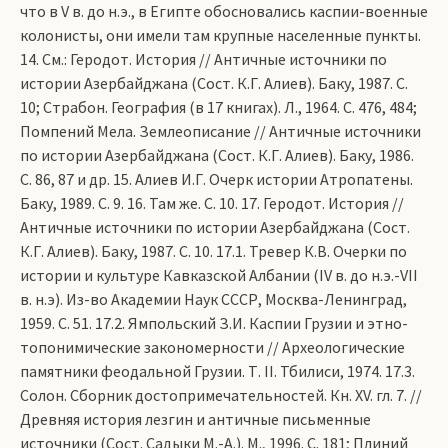
что в V в. до н.э., в Египте обос­новались каспии-военные
колонисты, они имели там крупные населенные пункты.
14. См.: Геродот. История // Античные источники по
истории Азербайджана (Сост. К.Г. Алиев). Баку, 1987. С.
10; Страбон. География (в 17 книгах). Л., 1964. С. 476, 484;
Помпений Мела. Землеописание // Античные источники
по истории Азербайджана (Сост. К.Г. Алиев). Баку, 1986.
С. 86, 87 и др. 15. Алиев И.Г. Очерк истории Атропатены.
Баку, 1989. С. 9. 16. Там же. С. 10. 17. Геродот. История //
Античные источники по истории Азербайджана (Сост.
К.Г. Алиев). Баку, 1987. С. 10. 17.1. Тревер К.В. Очерки по
истории и культуре Кавказской Албании (IV в. до н.э.-VII
в. н.э). Из-во Академии Наук СССР, Москва-Ленинград,
1959. С. 51. 17.2. Ямпольский З.И. Каспии Грузии и этно-
топонимические закономерности // Археологические
памятники феодальной Грузии. Т. II. Тбилиси, 1974. 17.3.
Солон. Сборник достопримечательностей. Кн. ХV. гл. 7. //
Древняя история лезгин и античные письменные
источники (Сост. Садыки М.-А.). М., 1996. С. 181; Плиний