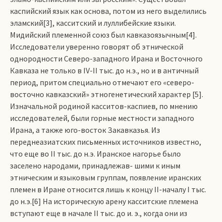
каспийский язык как основа, потом из него выделились
эламский[3], касситский и луллибейские языки.
Мидийский племенной союз был кавказоязычным[4].
Исследователи уверенно говорят об этнической
однородности Северо-западного Ирана и Восточного
Кавказа не только в IV-II тыс. до н.э., но и в античный
период, притом специально отмечают его «северо-
восточно кавказский» этногенетический характер [5].
Изначальной родиной касситов-каспиев, по мнению
исследователей, были горные местности западного
Ирана, а также юго-восток Закавказья. Из
переднеазиатских письменных источников известно,
что еще во II тыс. до н.э. Иранское нагорье было
заселено народами, принадлежав­- шими к иным
этническим и языковым группам, появление иранских
племен в Иране относится лишь к концу II-началу I тыс.
до н.э.[6] На историческую арену касситские племена
вступают еще в начале II тыс. до и. э., когда они из