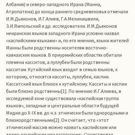
Албания) и северо-западного Ирана (Манна,
Атропатена) до конца раннего средневековья отмечали
И.М.Дьяконов, И.Г.Алиев, Г.А.Меликишвили,
З.И.Ямпольский и др. исследователи. И.М.Дьяконов
неиранских языков западного Ирана условно назвал
«каспийскими языками» и, по его мнению, языки жителей
Манны были родственны носителям восточно-
кавказских языков. В приурмийских областях обитали
племена касситов, а луллубеи были родственны
касситам. Кутийский язык входит в семью языков, к
которому, относятся касситы, луллубеи, каспии.
Касситский язык близок к кутийскому. Касситы и каспии
были близко родственны[1]. По мнению И.Г.Алиева, в
исследуемой зоне существовала «каспийская группа
языков», западные и центральные области будущей
Мидии до Х-IХ вв. до н.э. этнически были однородными и
близкородственными[2]. Он считает, что «этот
этнический массив можно назвать каспийским или
эламо-каспийским или загросским». Существовал