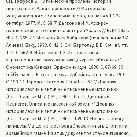
См.: Гафуров Б.Г. Этнические проблемы истории
центральной Азии в древности // Материалы
международного симпозиума проводившегося 17-22
октября. 1977. М, С. 58. 7. Дьяконов И.М. Ассиро-
вавилонские источники по истории Урарту // ВДИ. 1951.
№ 2. С. 265. 7.1. История Азербайджана (под редакцией И.
Алиева). Баку, 1993. С. 42. 8. См.: Бартольд В.В. Соч. в V тт.
Т. II. С. 662. 9. Ибрагимов Г.Х. Историческая
характеристика cамоназвания цахурцев «йихъбы» //
Ономастика Кавказа. Орджоникидзе, 1980. С. 67-69. 10.
Гейбуллаев Г. К этногенезу азербайджанцев. Баку, 1991.
С. 193. 11. Геродот История. Кн. VII, гл. 67 // Древняя
история лезгин и античные письменные источники
(Сост. Садыки М.-А.). М., 1996. С. 65. 12. Дионисий
Периегет. Описание населенной земли // Древняя
история лезгин и античные письменные источники
(Сост. Садыки М.-А.). М., 1996. С. 159. 13. Имеются ввиду
папирусы V в. до н.э. с острова Элефантины в Египте на
арамейском языке. Из этих документов становится ясно,