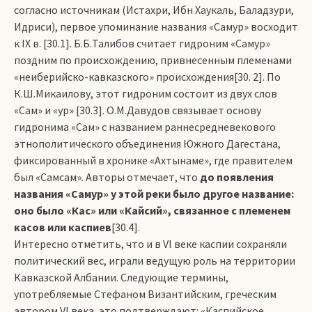
согласно источникам (Истахри, Ибн Хаукаль, Баладзури,
Идриси), первое упоминание названия «Самур» восходит
к IХ в. [30.1]. Б.Б.Талибов считает гидроним «Самур»
поздним по происхождению, привнесенным племенами
«неиберийско-кавказского» происхождения[30. 2]. По
К.Ш.Микаилову, этот гидроним состоит из двух слов
«Сам» и «ур» [30.3]. О.М.Давудов связывает основу
гидронима «Сам» с названием раннесредневекового
этнополитического объединения Южного Дагестана,
фиксированный в хронике «Ахтынаме», где правителем
был «Самсам». Авторы отмечает, что
до появления
названия «Самур» у этой реки было другое название:
оно было «Кас» или «Кайсий», связанное с племенем
касов или каспиев
[30.4].
Интересно отметить, что и в VI веке каспии сохраняли
политический вес, играли ведущую роль на территории
Кавказской Албании. Следующие термины,
употребляемые Стефаном Византийским, греческим
автором VI века, это подтверждают: «Каспийское