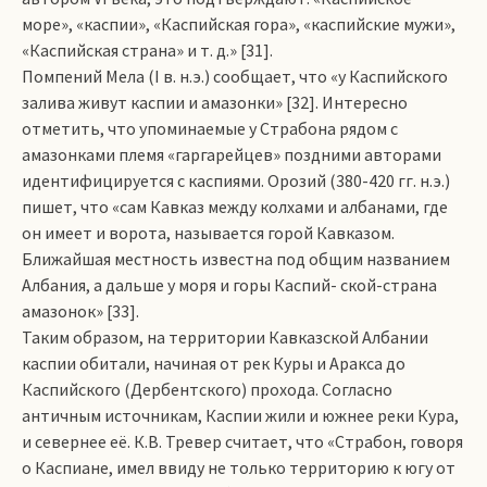
море», «каспии», «Каспийская гора», «каспийские мужи»,
«Каспийская страна» и т. д.» [31].
Помпений Мела (I в. н.э.) сообщает, что «у Каспийского
залива живут каспии и амазонки» [32]. Интересно
отметить, что упоминаемые у Страбона рядом с
амазонками племя «гаргарейцев» поздними авторами
идентифицируется с каспиями. Орозий (380-420 гг. н.э.)
пишет, что «сам Кавказ между колхами и албанами, где
он имеет и ворота, называется горой Кавказом.
Ближайшая местность известна под общим названием
Албания, а дальше у моря и горы Кас­пий- ской-страна
амазонок» [33].
Таким образом, на территории Кавказской Албании
каспии обитали, начиная от рек Куры и Аракса до
Каспийского (Дербентского) прохода. Согласно
античным источникам, Каспии жили и южнее реки Кура,
и севернее её. К.В. Тревер считает, что «Страбон, говоря
о Каспиане, имел ввиду не только территорию к югу от