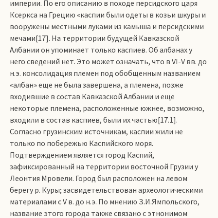
империи. По его описанию в походе персидского царя
Ксеркса на Грецию «каспии были одеты в козьи шкуры и
вооружены местными луками из камыша и персидскими
мечами[17]. На территории будущей Кавказской
Албании он упоминает только каспиев. Об албанах у
него сведений нет. Это может означать, что в VI-V вв. до
н.э. консолидация племен под обобщенным названием
«албан» еще не была завершена, а племена, позже
входившие в состав Кавказской Албании и еще
некоторые племена, расположенные южнее, возможно,
входили в состав каспиев, были их частью[17.1].
Согласно грузинским источникам, каспии жили не
только по побережью Каспийского моря.
Подтверждением является город Каспий,
зафиксированный на территории восточной Грузии у
Леонтия Мровели. Город был расположен на левом
берегу р. Куры; засвидетельствован археологическими
материалами с V в. до н.э. По мнению З.И.Ямпольского,
название этого города также связано с этнонимом