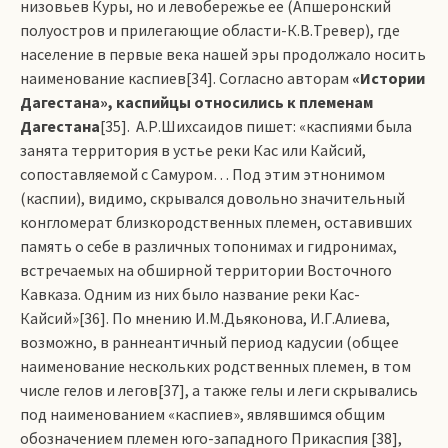
низовьев Куры, но и левобережье ее (Апшеронский
полуостров и прилегающие области-К.В.Тревер), где
население в первые века нашей эры продолжало носить
наименование каспиев[34]. Согласно авторам
«Истории
Дагестана», каспийцы относились к племенам
Дагестана
[35]. А.Р.Ших­­саидов пишет: «каспиями была
занята территория в устье реки Кас или Кайсий,
сопоставляемой с Самуром… Под этим этнонимом
(каспии), видимо, скрывался довольно значительный
конгломерат близкородственных племен, оставивших
память о себе в различных топонимах и гидронимах,
встречаемых на обширной территории Восточного
Кавказа. Одним из них было название реки Кас-
Кайсий»[36]. По мнению И.М.Дьяконова, И.Г.Алиева,
возможно, в раннеантичный период кадусии (общее
наименование нескольких родственных племен, в том
числе гелов и легов[37], а также гелы и леги скрывались
под наименованием «каспиев», являвшимся общим
обозначением племен юго-западного Прикаспия [38],