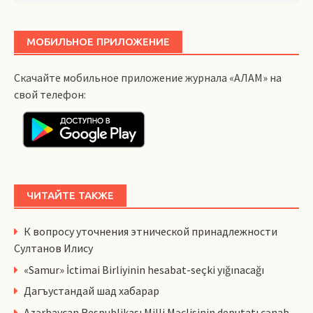
МОБИЛЬНОЕ ПРИЛОЖЕНИЕ
Скачайте мобильное приложение журнала «АЛАМ» на
свой телефон:
ЧИТАЙТЕ ТАКЖЕ
К вопросу уточнения этнической принадлежности
Султанов Илису
«Samur» İctimai Birliyinin hesabat-seçki yığınacağı
Дагъустандай шад хабарар
Azərbaycan Respublikası Milli Məclisinin deputatı cənab