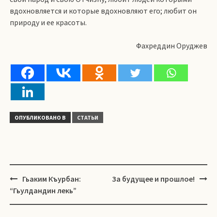
вдохновляется и которые вдохновляют его; любит он
природу и ее красоты.
Фахреддин Оруджев
ОПУБЛИКОВАНО В
СТАТЬИ
Навигация
Гьаким Къурбан:
За будущее и прошлое!
“Гьулдандин лекь”