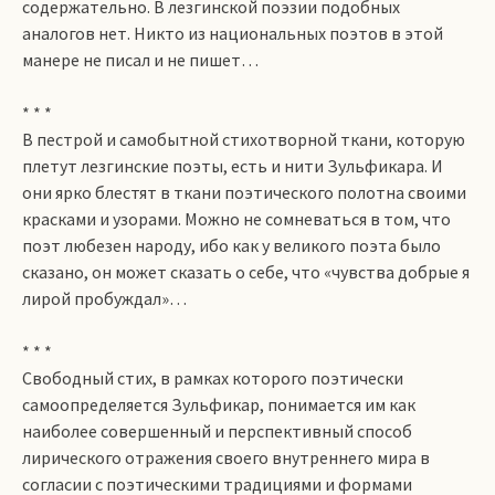
содержательно. В лезгинской поэзии подобных
аналогов нет. Никто из национальных поэтов в этой
манере не писал и не пишет…
* * *
В пестрой и самобытной стихотворной ткани, которую
плетут лезгинские поэты, есть и нити Зульфикара. И
они ярко блестят в ткани поэтического полотна своими
красками и узорами. Можно не сомневаться в том, что
поэт любезен народу, ибо как у великого поэта было
сказано, он может сказать о себе, что «чувства добрые я
лирой пробуждал»…
* * *
Свободный стих, в рамках которого поэтически
самоопределяется Зульфикар, понимается им как
наиболее совершенный и перспективный способ
лирического отражения своего внутреннего мира в
согласии с поэтическими традициями и формами