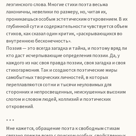
лезгинского слова. Многие стихи поэта весьма
лаконичны, невелики по размеру, но, читая их,
проникаешься особым эстетическим откровением. В их
глубинной сути и содержательности чувствуется объем
стихов, как сказал один критик, «раскрывающихся во
внутреннюю бесконечность».
Поэзия — это всегда загадка и тайна, и поэтому вряд ли
кто даст исчерпывающие определения поэзии. Да, у
каждого из нас своя правда поэзии, своя загадка и своя
стихогармония. Так и создаются поэтические миры
самобытных творческих личностей, в которых
переплавляются сотни и тысячи неуловимых для
сторонних и непросвещенных, неискушенных высоким
слогом и словом людей, коллизий и поэтических
откровений.
* * *
Мне кажется, обращение поэта к свободным стихам
связано прежде всего с поиском особых, свойственных