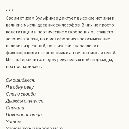
* * *
Своим стихам Зульфикар диктует высокие истины и
великие мысли древних философов. В них не просто
констатации и поэтические откровения мыслящего
человека эпохи, но и метафорическое осмысление
великих изречений, поэтические параллели с
философскими откровениями античных мыслителей.
Мысль Гераклита: в одну реку нельзя войти дважды,
поэт оспаривает:
Он ошибался.
Я в одну реку
Слез и скорби
Дважды окунулся.
Сначала —
Похоронив отца,
Затем,
Затем, когда умерла мать.