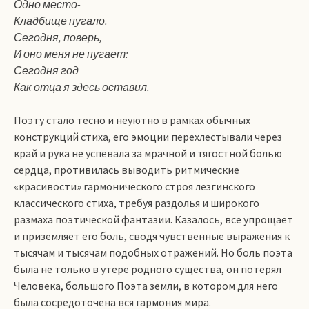
Одно место-
Кладбище пугало.
Сегодня, поверь,
И оно меня не пугает:
Сегодня год
Как отца я здесь оставил.
Поэту стало тесно и неуютно в рамках обычных
конструкций стиха, его эмоции перехлестывали через
край и рука не успевала за мрачной и тягостной болью
сердца, противилась выводить ритмические
«красивости» гармонического строя лезгинского
классического стиха, требуя раздолья и широкого
размаха поэтической фантазии. Казалось, все упрощает
и приземляет его боль, сводя чувственные выражения к
тысячам и тысячам подобных отражений. Но боль поэта
была не только в утере родного существа, он потерял
Человека, большого Поэта земли, в котором для него
была сосредоточена вся гармония мира.