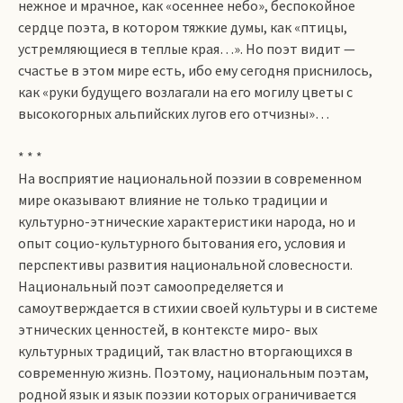
нежное и мрачное, как «осеннее небо», беспокойное
сердце поэта, в котором тяжкие думы, как «птицы,
устремляющиеся в теплые края…». Но поэт видит —
счастье в этом мире есть, ибо ему сегодня приснилось,
как «руки будущего возлагали на его могилу цветы с
высокогорных альпийских лугов его отчизны»…
* * *
На восприятие национальной поэзии в современном
мире оказывают влияние не только традиции и
культурно-этнические характеристики народа, но и
опыт социо-культурного бытования его, условия и
перспективы развития национальной словесности.
Национальный поэт самоопределяется и
самоутверждается в стихии своей культуры и в системе
этнических ценностей, в контексте миро­- вых
культурных традиций, так властно вторгающихся в
современную жизнь. Поэтому, национальным поэтам,
родной язык и язык поэзии которых ограничивается