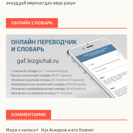
акъуддай мярекатдал авур рахун
ОНЛАЙН СЛОВАРЬ
КОММЕНТАРИИ
Мери
к записи
Нух Аскаров и его Ковчег