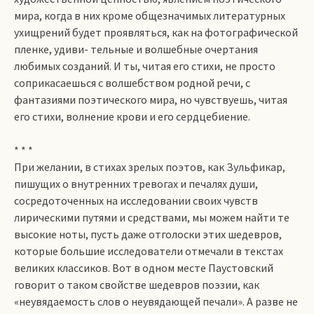
мира, когда в них кроме общезначимых литературных
ухищрений будет проявляться, как на фотографической
пленке, удиви­- тельные и волшебные очертания
любимых созданий. И ты, читая его стихи, не просто
соприкасаешься с волшебством родной речи, с
фантазиями поэтического мира, но чувствуешь, читая
его стихи, волнение крови и его сердцебиение.
* * *
При желании, в стихах зрелых поэтов, как Зульфикар,
пишущих о внутренних тревогах и печалях души,
сосредоточенных на исследовании своих чувств
лирическими путями и средствами, мы можем найти те
высокие ноты, пусть даже отголоски этих шедевров,
которые большие исследователи отмечали в текстах
великих классиков. Вот в одном месте Паустовский
говорит о таком свойстве шедевров поэзии, как
«неувядаемость слов о неувядающей печали». А разве не