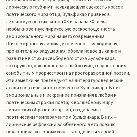
лирическую глубину и неувядающую свежесть красок
поэтического мира отца, Зульфикар привнес в
лезгинскую поэзию конца ХХ и начала ХХI века
необыкновенную лирическую раскрепощенность
эмоционального мира нашего современника.
Шихнесировская лирика, утонченно — мелодичная,
пронзительно-задушевная, обрела новое дыхание и
развитие в стихии свободного стиха Зульфикара,
которую он, как полновластный хозяин, создает своим
самобытным творчеством на просторах родной поэзии.
Эти заметки не претендуют на литературоведческий
анализ поэтического творчества Зульфикара. В них —
эмоциональные и искренние признания в любви к
поэтическим строкам поэта; к волшебному миру
лирических образов и картин, создаваемых
поэтическим темпераментом Зульфикара. В них —
лирические рефлексии влюбленного в его поэзию
поклонника, которому хочется поделиться своей