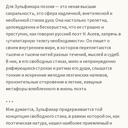
Для Зульфикара поэзия — это некая высшая
сакральность, это сфера надличной, внетелесной и
необычной стихии духа. Она настолько трепетна,
целомудренна и бескорыстна, что ее страшно и
преступно, как говорил русский поэт Н. Асеев, запрячь в
«утилитарную телегу необходимости». Он пишет о
своем внутреннем мире, в котором переплетаются
тысячи и тысячи нитей разных течений, мыслей и судеб.
В них, в его свободных стихах, мило и непринужденно
рифмующихся строках и ритмах его души, слышатся
тонкие и искренние мелодии лезгинских напевов,
пронзительные откровения и легкие, изящные
метафоры влюбленного в жизнь поэта.
* * *
Мне думается, Зульфикар придерживается той
концепции свободного стиха, в рамках которой он, как
поэтическая натура, нашел наиболее приемлемый и