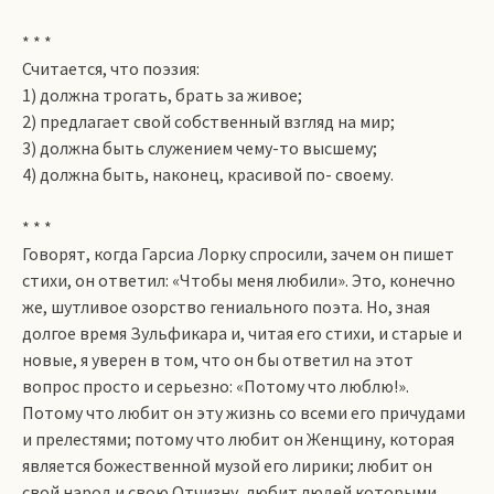
* * *
Считается, что поэзия:
1) должна трогать, брать за живое;
2) предлагает свой собственный взгляд на мир;
3) должна быть служением чему-то высшему;
4) должна быть, наконец, красивой по- своему.
* * *
Говорят, когда Гарсиа Лорку спросили, зачем он пишет
стихи, он ответил: «Чтобы меня любили». Это, конечно
же, шутливое озорство гениального поэта. Но, зная
долгое время Зульфикара и, читая его стихи, и старые и
новые, я уверен в том, что он бы ответил на этот
вопрос просто и серьезно: «Потому что люблю!».
Потому что любит он эту жизнь со всеми его причудами
и прелестями; потому что любит он Женщину, которая
является божественной музой его лирики; любит он
свой народ и свою Отчизну, любит людей которыми