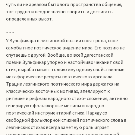
чуть ли не ареалом бытового пространства общения,
так трудно и неоднозначно творить и достигать
определенных высот.
* * *
У Зульфикара в лезгинской поэзии своя тропа, свое
самобытное поэтическое видение мира. Его поэзию не
спутаешь с другой. Вообще, во всей дагестанской
поэзии Зульфикар упорно и настойчиво чеканит свой
стих, вырабатывает только ему одному свойственные
метафорические ресурсы поэтического арсенала.
Трации лезгинского поэтического мира держатся на
классических восточных мотивах, апеллируют к
ритмике и рифмам народного стихо­- сложения, активно
генерируют фольклорные мотивы и народно-
поэтический инструментарий стиха. Наряду со
свободной фольклорной стихией поэтического слова в
лезгинских стихах всегда заметную роль играет
напевная песенность, вылившаяся на определенной