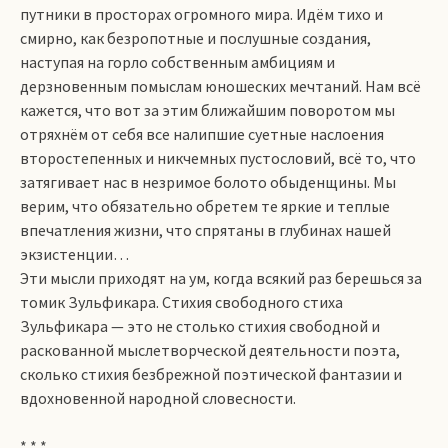
путники в просторах огромного мира. Идём тихо и
смирно, как безропотные и послушные создания,
наступая на горло собственным амбициям и
дерзновенным помыслам юношеских мечтаний. Нам всё
кажется, что вот за этим ближайшим поворотом мы
отряхнём от себя все налипшие суетные наслоения
второстепенных и никчемных пустословий, всё то, что
затягивает нас в незримое болото обыденщины. Мы
верим, что обязательно обретем те яркие и теплые
впечатления жизни, что спрятаны в глубинах нашей
экзистенции…
Эти мысли приходят на ум, когда всякий раз берешься за
томик Зульфикара. Стихия свободного стиха
Зульфикара — это не столько стихия свободной и
раскованной мыслетворческой деятельности поэта,
сколько стихия безбрежной поэтической фантазии и
вдохновенной народной словесности.
* * *