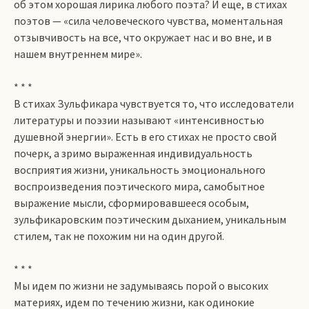
об этом хорошая лирика любого поэта? И еще, в стихах
поэтов — «сила человеческого чувства, моментальная
отзывчивость на все, что окружает нас и во вне, и в
нашем внутреннем мире».
* * *
В стихах Зульфикара чувствуется то, что исследователи
литературы и поэзии называют «интенсивностью
душевной энергии». Есть в его стихах не просто свой
почерк, а зримо выраженная индивидуальность
восприятия жизни, уникальность эмоционального
воспроизведения поэтического мира, самобытное
выражение мысли, сформировавшееся особым,
зульфикаровским поэтическим дыханием, уникальным
стилем, так не похожим ни на один другой.
* * *
Мы идем по жизни не задумываясь порой о высоких
материях, идем по течению жизни, как одинокие