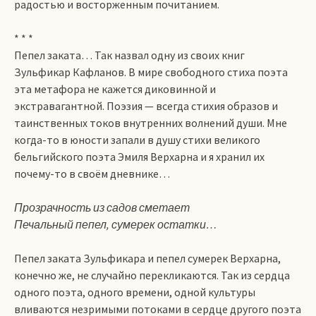
радостью и восторженным почитанием.
* * *
Пепел заката… Так назвал одну из своих книг
Зульфикар Кафланов. В мире свободного стиха поэта
эта метафора не кажется диковинной и
экстравагантной. Поэзия — всегда стихия образов и
таинственных токов внутренних волнений души. Мне
когда-то в юности запали в душу стихи великого
бельгийского поэта Эмиля Верхарна и я хранил их
почему-то в своём дневнике…
Прозрачность из садов сметает
Печальный пепел, сумерек остатки…
Пепел заката Зульфикара и пепел сумерек Верхарна,
конечно же, не случайно перекликаются. Так из сердца
одного поэта, одного времени, одной культуры
вливаются незримыми потоками в сердце другого поэта