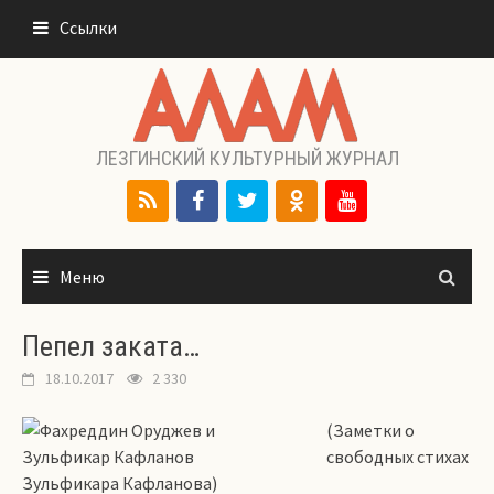
Перейти
Ссылки
к
содержимому
ЛЕЗГИНСКИЙ КУЛЬТУРНЫЙ ЖУРНАЛ
Меню
Пепел заката…
18.10.2017
2 330
(Заметки о
свободных стихах
Зульфикара Кафланова)