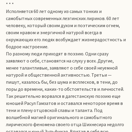
* * *
Исполняется 60 лет одному из самых тонких и
самобытных современных лезгинских лириков. 60 лет
человеку, который своим духом и поэтическим огнем,
своим нравом и энергичной натурой всегда в
окружающих его людях возбуждает жизнерадостность и
бодрое настроение.
По разному люди приходят в поэзию. Одни сразу
заявляют о себе, становятся на слуху у всех. Другие,
менее талантливые, заявляют о себе своей неуемной
натурой и общественной активностью. Третьи —
пишут, казалось бы, без шума и всплесков, в тени, до
поры до времени, каких-то обстоятельств и личностей.
Так решительно ворвался в дагестанскую поэзию еще
юношей Расул Гамзатов и оставался некоторое время в
тени и плену отцовской славы и таланта. Под
волшебной магией оригинального и самобытного
лирического феномена своего отца Шихнесира недолго
оставался и юный Зульфикар. Впитав в себя всю