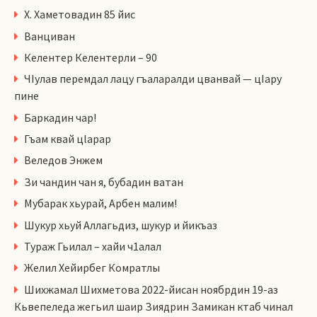
Х. Хаметовадин 85 йис
Ванциван
Келентер Келентерли – 90
ЧIулав перемдал лацу гъаларалди цванвай — цIару
пине
Баркадин чар!
Гъам квай цlарар
Веледов Энжем
Зи чандин чан я, бубадин ватан
Мубарак хьурай, Арбен малим!
Шукур хьуй Аллагьдиз, шукур и йикъаз
Тураж Гьилал – хайи ч1алал
Желил Хейирбег Комратлы
Шихжамал Шихметова 2022-йисан ноябрдин 19-аз
Кьвепеледа жегьил шаир Зиядрин Замикан ктаб чинал