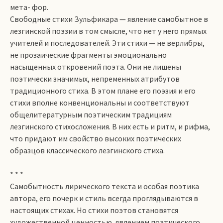
мета­- фор.
Свободные стихи Зульфикара — явление самобытное в
лезгинской поэзии в том смысле, что нет у него прямых
учителей и последователей. Эти стихи — не верлибры,
не прозаические фрагменты эмоционально
насыщенных откровений поэта. Они не лишены
поэтически значимых, непременных атрибутов
традиционного стиха. В этом плане его поэзия и его
стихи вполне конвенциональны и соответствуют
общелитературным поэтическим традициям
лезгинского стихосложения. В них есть и ритм, и рифма,
что придают им свойство высоких поэтических
образцов классического лезгинского стиха.
* * *
Самобытность лирического текста и особая поэтика
автора, его почерк и стиль всегда проглядываются в
настоящих стихах. Но стихи поэтов становятся
художественной ценностью, явлением поэтического