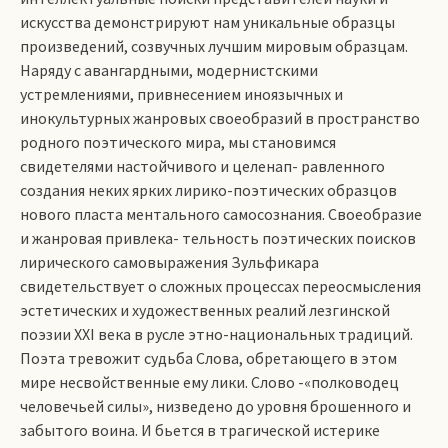
искусства демонстрируют нам уникальные образцы
произведений, созвучных лучшим мировым образцам.
Наряду с авангардными, модернистскими
устремлениями, привнесением иноязычных и
инокультурных жанровых своеобразий в пространство
родного поэтического мира, мы становимся
свидетелями настойчивого и целенап- равленного
создания неких ярких лирико-поэтических образцов
нового пласта ментального самосознания. Своеобразие
и жанровая привле­ка- тельность поэтических поисков
лирического самовыражения Зульфикара
свидетельствует о сложных процессах переосмысления
эстетических и художественных реалий лезгинской
поэзии XXI века в русле этно-национальных тради­ций.
Поэта тревожит судьба Слова, обретающего в этом
мире несвойственные ему лики. Слово -«полководец
человечьей силы», низведено до уровня брошенного и
забытого воина. И бьется в трагической истерике