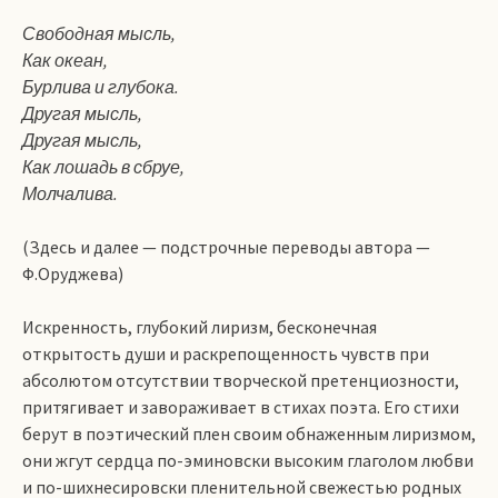
Свободная мысль,
Как океан,
Бурлива и глубока.
Другая мысль,
Другая мысль,
Как лошадь в сбруе,
Молчалива.
(Здесь и далее — подстрочные переводы автора —
Ф.Оруджева)
Искренность, глубокий лиризм, бесконечная
открытость души и раскрепощенность чувств при
абсолютом отсутствии творческой претенциозности,
притягивает и завораживает в стихах поэта. Его стихи
берут в поэтический плен своим обнаженным лиризмом,
они жгут сердца по-эминовски высоким глаголом любви
и по-шихнесировски пленительной свежестью родных