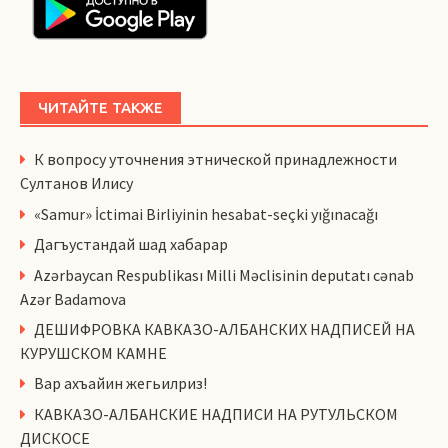
ЧИТАЙТЕ ТАКЖЕ
К вопросу уточнения этнической принадлежности
Султанов Илису
«Samur» İctimai Birliyinin hesabat-seçki yığınacağı
Дагъустандай шад хабарар
Azərbaycan Respublikası Milli Məclisinin deputatı cənab
Azər Badamova
ДЕШИФРОВКА КАВКАЗО-АЛБАНСКИХ НАДПИСЕЙ НА
КУРУШСКОМ КАМНЕ
Вар ахъайин жегьилриз!
КАВКАЗО-АЛБАНСКИЕ НАДПИСИ НА РУТУЛЬСКОМ
ДИСКОСЕ