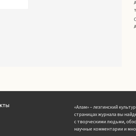
АКТЫ
«Алам» – лезгинский культур
страницах журнала вы найд
с творческими людьми, обз
научные комментарии и мног