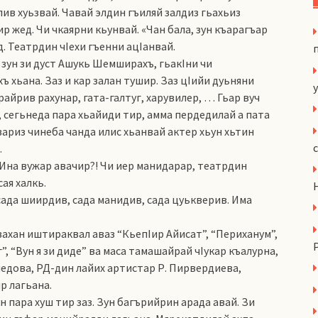
лив хуьзвай. Чавай элдин гъиляй залдиз гьахьиз
р жед. Чи чкаярни кьунвай. «Чан бала, зун къарагъар
д. Театрдин чIехи гъенни ацIанвай.
 зун зи дуст Ашукь Шемширахъ, гьакIни чи
 хьана. Заз и кар залан тушир. Заз цIийи дуьняни
y
айрив рахунар, гата-галтуг, харувилер, … Гьар вуч
и, сегьнеда пара хьайиди тир, амма пердедилай а пата
вариз чинеба чанда илис хьанвай актер хьун хьтин
.
Ина вужар авачир?! Чи иер манидарар, театрдин
ая халкь.
сада шиирдив, сада манидив, сада цуькверив. Има
ахан иштираквал аваз “КьепIир Айисат”, “Периханум”,
, “Вун я зи диде” ва маса тамашайрай чIукар къалурна,
медова, РД-дин лайих артистар Р. Пирвердиева,
р лагьана.
 пара хуш тир заз. Зун багърийрин арада авай. Зи