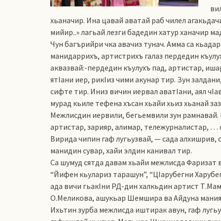
ви
хьаначир. Ина цавай аватай раб чилел агакьдачи
мийир..» лагьай лезги бадедин хатур ханачир ма
Чун багърийри чка авачиз тунач. Амма са кьадар
манидаррихъ, артистрихъ галаз пердедин къулухъ
аквазвай:-пердедин къулухъ пад, артистар, ишар
ятIани иер, рикIиз чими акунар тир. Зун залдан
сифте тир. Иниз вичин иервал аватIани, аял чIа
мурад кьиле тефена хъсан хьайи хьиз хьанай заз
Межлисдин иервили, бегьемвили зун рамнавай. 
артистар, зарияр, алимар, тележурналистар, … с
Вирида чипин гаф лугьузвай, — сада алхишрив, 
манидин сувар, хайи элдин канивал тир.
Са шумуд сятда давам хьайи межлисда Фаризат в
“Йифен кьулариз тарашун”, “ЦIарубегни Харубег”
ада вичи гьакIни РД-дин халкьдин артист Т.Ма
О.Меликова, ашукьар Шемшира ва Айдуна мания
Ихьтин зурба межлисда иштирак авун, гаф лугьун