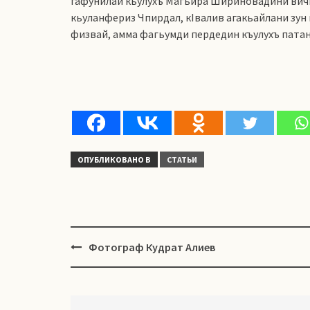
гафунилай кьулухъ Магьира Шириновадини вичи
кьуланфериз Чпирдал, кIвалив агакьайлани зун 
физвай, амма фагьумди пердедин къулухъ пата
ОПУБЛИКОВАНО В
СТАТЬИ
Навигация
Фотограф Кудрат Алиев