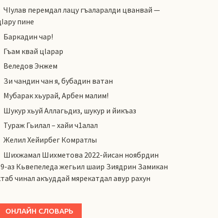
ЧIулав перемдал лацу гъаларалди цванвай —
цIару пине
Баркадин чар!
Гъам квай цlарар
Веледов Энжем
Зи чандин чан я, бубадин ватан
Мубарак хьурай, Арбен малим!
Шукур хьуй Аллагьдиз, шукур и йикъаз
Тураж Гьилал – хайи ч1алал
Желил Хейирбег Комратлы
Шихжамал Шихметова 2022-йисан ноябрдин
19-аз Кьвепеледа жегьил шаир Зиядрин Замикан
ктаб чинал акъуддай мярекатдал авур рахун
ОНЛАЙН СЛОВАРЬ