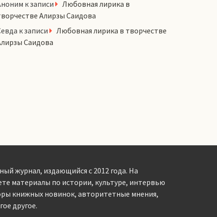
Аноним
к записи
Любовная лирика в
творчестве Алирзы Саидова
Севда
к записи
Любовная лирика в творчестве
Алирзы Саидова
ный журнал, издающийся с 2012 года. На
ете материалы по истории, культуре, интервью
оры книжных новинок, авторитетные мнения,
ое другое.