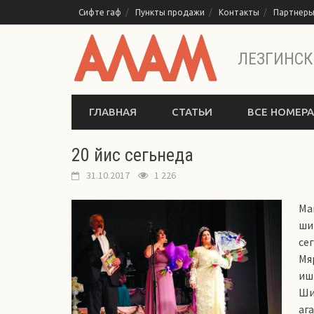
Перейти
Сифте гаф
Пункты продажи
Контакты
Партнер
к
содержимому
ЛЕЗГИНСК
ГЛАВНАЯ
СТАТЬИ
ВСЕ НОМЕРА
20 йис сегьнеда
31.10.2017
1 226
Ма
ши
се
Мя
иш
Ши
аг