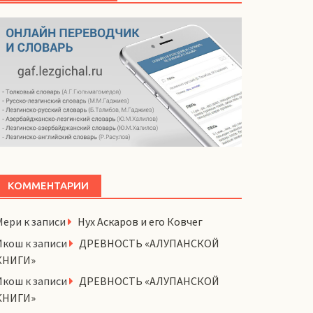
КОММЕНТАРИИ
Мери
к записи
Нух Аскаров и его Ковчег
Икош
к записи
ДРЕВНОСТЬ «АЛУПАНСКОЙ
КНИГИ»
Икош
к записи
ДРЕВНОСТЬ «АЛУПАНСКОЙ
КНИГИ»