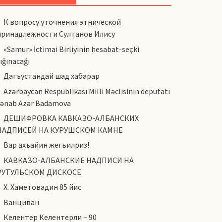
К вопросу уточнения этнической
принадлежности Султанов Илису
«Samur» İctimai Birliyinin hesabat-seçki
ığınacağı
Дагъустандай шад хабарар
Azərbaycan Respublikası Milli Məclisinin deputatı
cənab Azər Badamova
ДЕШИФРОВКА КАВКАЗО-АЛБАНСКИХ
НАДПИСЕЙ НА КУРУШСКОМ КАМНЕ
Вар ахъайин жегьилриз!
КАВКАЗО-АЛБАНСКИЕ НАДПИСИ НА
РУТУЛЬСКОМ ДИСКОСЕ
Х. Хаметовадин 85 йис
Ванциван
Келентер Келентерли – 90