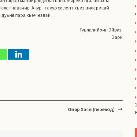
н гафар манийралди лагьана. Мярекатдилай ахпа
галатнавачир. Акур- такур са лент хьиз вилерикай
н дуьня пара кьечIезвай…
Гуьлалийрин Эйваз,
Зари
Омар Хаям (перевод)