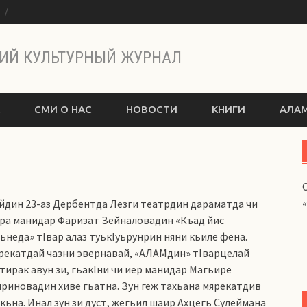
ы
ИЙ КУЛЬТУРНЫЙ ЖУРНАЛ
СМИ О НАС
НОВОСТИ
КНИГИ
АЛАМ
йдин 23-аз Дербентда Лезги театрдин дараматда чи
ра манидар Фаризат Зейналовадин «Къад йис
гьнеда» тIвар алаз туькIуьрунрин няни кьиле фена.
рекатдай чазни эвернавай, «АЛАМдин» тIварцелай
тирак авун зи, гьакIни чи иер манидар Магьире
риновадин хиве гьатна. Зун геж тахьана мярекатдив
акьна. Инал зун зи дуст, жегьил шаир Ахцегь Сулеймана