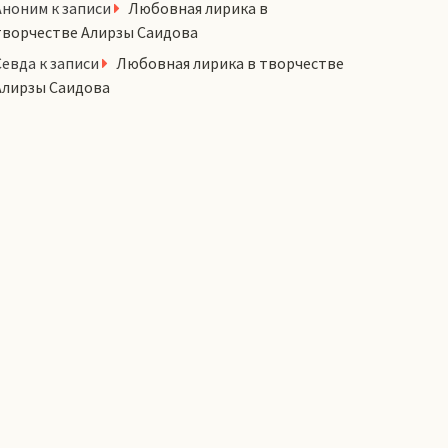
Аноним
к записи
Любовная лирика в
творчестве Алирзы Саидова
Севда
к записи
Любовная лирика в творчестве
Алирзы Саидова