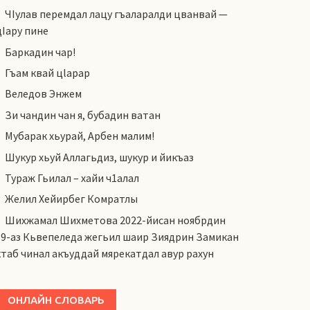
ЧIулав перемдал лацу гъаларалди цванвай —
цIару пине
Баркадин чар!
Гъам квай цlарар
Веледов Энжем
Зи чандин чан я, бубадин ватан
Мубарак хьурай, Арбен малим!
Шукур хьуй Аллагьдиз, шукур и йикъаз
Тураж Гьилал – хайи ч1алал
Желил Хейирбег Комратлы
Шихжамал Шихметова 2022-йисан ноябрдин
19-аз Кьвепеледа жегьил шаир Зиядрин Замикан
ктаб чинал акъуддай мярекатдал авур рахун
ОНЛАЙН СЛОВАРЬ