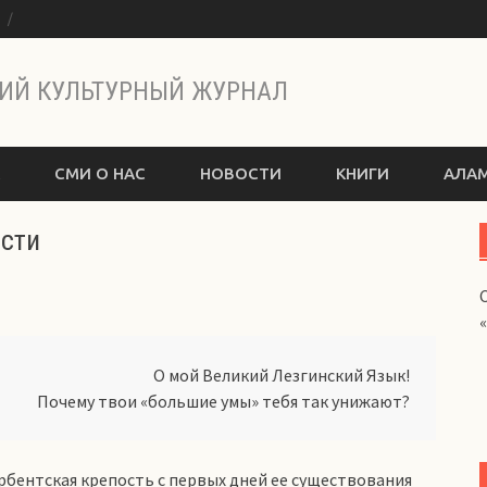
ы
ИЙ КУЛЬТУРНЫЙ ЖУРНАЛ
СМИ О НАС
НОВОСТИ
КНИГИ
АЛАМ
ости
О мой Великий Лезгинский Язык!
Почему твои «большие умы» тебя так унижают?
рбентская крепость с первых дней ее существования