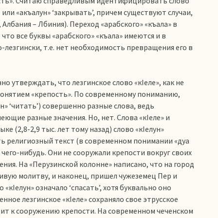
ость». Считаю справедливым идентифицировать слово
’ или «акъалун» ‘закрывать’, причем существуют случаи,
 Албания – Лбиния). Переход «арабского» «къала» в
 что все буквы «арабского» «къала» имеются и в
о-лезгински, т.е. нет необходимость превращения его в
но утверждать, что лезгинское слово «кIеле», как не
 понятием «крепость». По современному пониманию,
лун» ‘читать’) совершенно разные слова, ведь
еющие разные значения. Но, нет. Слова «кIеле» и
ке (2,8-2,9 тыс. лет тому назад) слово «кIелун»
ать религиозный текст (в современном понимании «дуа
 чего-нибудь. Они не сооружали крепости вокруг своих
сения. На «Перузинской колонне» написано, что на город
чивую молитву, и наконец, пришел чужеземец Пер и
 «кIелун» означало ‘спасать’, хотя буквально оно
енное лезгинское «кIеле» сохраняло свое этрусское
одит к сооружению крепости. На современном чеченском