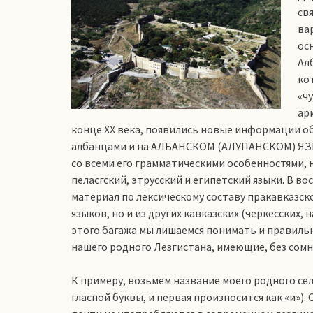
св
ва
ос
Ал
ко
«ч
ар
конце XX века, появились новые информации об
албанцами и на АЛБАНСКОМ (АЛУПАНСКОМ) ЯЗЫ
со всеми его грамматическими особенностями, 
пеласгский, этрусский и египетский языки. В в
материал по лексическому составу пракавказског
языков, но и из других кавказских (черкесских,
этого багажа мы лишаемся понимать и правил
нашего родного Лезгистана, имеющие, без сомн
К примеру, возьмем название моего родного с
гласной буквы, и первая произносится как «и»)