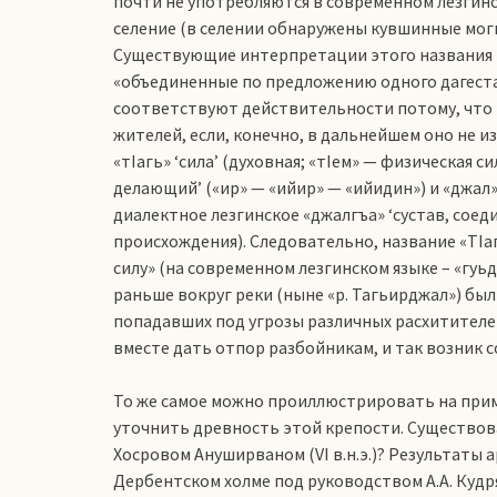
почти не употребляются в современном лезгинск
селение (в селении обнаружены кувшинные могил
Существующие интерпретации этого названия (ка
«объединенные по предложению одного дагестан
соответствуют действительности потому, что н
жителей, если, конечно, в дальнейшем оно не и
«тIагь» ‘сила’ (духовная; «тIем» — физическая с
делающий’ («ир» — «ийир» — «ийидин») и «джал»
диалектное лезгинское «джалгъа» ‘сустав, сое
происхождения). Следовательно, название «ТI
силу» (на современном лезгинском языке – «гуьд
раньше вокруг реки (ныне «р. Тагьирджал») бы
попадавших под угрозы различных расхитителей
вместе дать отпор разбойникам, и так возник с
То же самое можно проиллюстрировать на прим
уточнить древность этой крепости. Существов
Хосровом Ануширваном (VI в.н.э.)? Результаты
Дербентском холме под руководством А.А. Куд