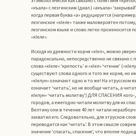
этимологически как связано с понятием «креп
«къала» с лезгинским (диал.) «акъала» ‘закрывай
когда первая буква «а» редуцируется (например,
лезгинское «кIеле» также маловероятен потому,
лезгинском языке и слово легко произносится п
«кIеле».
Исходя из древности корня «кIел», можно уверен
парадоксально, непосредственно не связано с
слова «кIеле» ‘крепость’ и «кIел» ‘чтение’ («кIе
существуют слова одного и того же корня, но им
«кIелун» означают одно и то же! На этрусском язы
означает ‘читать’, но не вообще читать, а чит
кIелун» ‘читать молитву’) ДЛЯ СПАСЕНИЯ кого-,
городов, а ежегодно читали молитву для их спа
Велтину они в течение 40 лет читали неразбор
захватил его. Следовательно, для этрусков слово
переводится как ‘читать’. В этом смысле соврем
значение ‘спасать, спасение’, что вполне подх