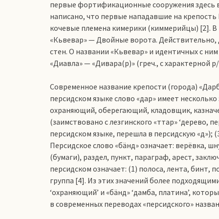
первые фортификационные сооружения здесь возни
написано, что первые нападавшие на крепость 
кочевые племена кимерики (киммерийцы) [2]. В 
«Кьвевар» — Двойные ворота. Действительно, 
стен. О названии «Кьвевар» и идентичных с ним «
«Диавла» — «Дивара(р)» (греч., с характерной р/
Современное название крепости (города) «Дарб
персидском языке слово «дар» имеет несколько
охраняющий, оберегающий, кладовщик, казначей;
(заимствовано с лезгинского «ттар» ‘дерево, пе
персидском языке, перешла в персидскую «д»); (
Персидское слово «бäнд» означает: верёвка, шну
(бумаги), раздел, пункт, параграф, арест, заклю
персидском означает: (1) полоса, лента, бинт, по
группа [4]. Из этих значений более подходящим
‘охраняющий’ и «бäнд» ‘дамба, платина’, котор
в современных переводах «персидского» назван