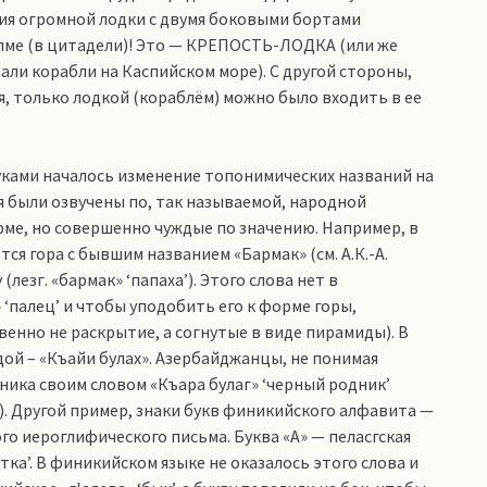
пия огромной лодки с двумя боковыми бортами
лме (в цитадели)! Это — КРЕПОСТЬ-ЛОДКА (или же
ли корабли на Каспийском море). С другой стороны,
я, только лодкой (кораблём) можно было входить в ее
ками началось изменение топонимических названий на
 были озвучены по, так называемой, народной
рме, но совершенно чуждые по значению. Например, в
ся гора с бывшим названием «Бармак» (см. А.К.-А.
лезг. «бармак» ‘папаха’). Этого слова нет в
 ‘палец’ и чтобы уподобить его к форме горы,
енно не раскрытие, а согнутые в виде пирамиды). В
дой – «Къайи булах». Азербайджанцы, не понимая
ника своим словом «Къара булаг» ‘черный родник’
»). Другой пример, знаки букв финикийского алфавита —
го иероглифического письма. Буква «А» — пеласгская
тка’. В финикийском языке не оказалось этого слова и