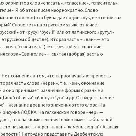
их вариантов слов «спасать», «спасение», «спаситель».
нгелие». Я об этом писал неоднократно. Слово
понентов: «е» (эта буква дает один звук, ее чтение как
брый’. Слово «ет» на этрусском языке означает
усский» от «русу» ‘русый’ или от латинского «рутул»
в этрусском обществе). Вторая часть – «ван» — это
 «гел» ‘спаситель’ (лезг., чеч. «кIел» ‘спасение,
ия слова «Евангелие» — святая (добрая) весть о
. Нет сомнения в том, что первоначально крепость
орая часть слова «нерен», т.е. «-ен», окончание
и и оно принимает различные формы с разными
ицIин» ‘собачьи’, «йаппун» ‘уха’ и др. Отождествление
с’ – незнание древнего значения этого слова. На
и рисунка ЛОДКА. На гелхенском говоре «нер» —
дает, что на ккиме селения Гелхен имеется большой
его называют «нерен къван» ‘камень-лодка’). А какая
 крепости? Нетрудно представить Дербентскую