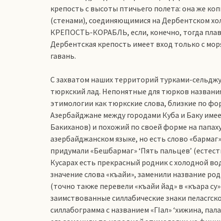
крепость с высоты птичьего полета: она же ко
(стенами), соединяющимися на Дербентском хо
КРЕПОСТЬ-КОРАБЛЬ, если, конечно, тогда плава
Дербентская крепость имеет вход только с мор
гавань.
С захватом наших территорий турками-сельджу
тюркский лад. Непонятные для тюрков названия
этимологии как тюркские слова, близкие по фо
Азербайджане между городами Куба и Баку имеет
Бакиханов) и похожий по своей форме на папаху (
азербайджанском языке, но есть слово «бармаг»
придумали «Бешбармаг» ‘Пять пальцев’ (естеств
Кусарах есть прекрасный родник с холодной во
значение слова «къайи», заменили название род
(точно также перевели «къайи йад» в «къара су
заимствованные силлабические знаки пеласгско
силлабограмма с названием «ГIал» ‘хижина, пала