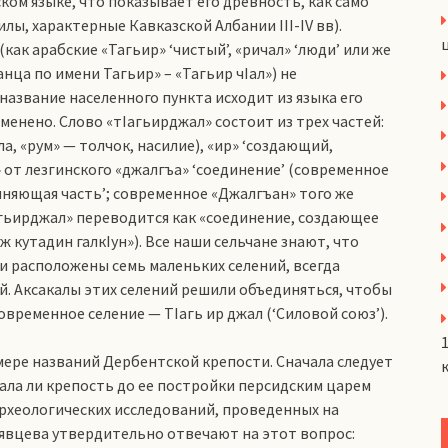
ом языке, что показывает его древность, как само
ы, характерные Кавказской Албании III-IV вв).
к арабские «Тагьир» ‘чистый’, «ричал» ‘люди’ или же
ца по имени Тагьир» – «Тагьир чIал») не
азвание населенного пункта исходит из языка его
зменено. Слово «тIагьирджал» состоит из трех частей:
ила, «рум» — толчок, насилие), «ир» ‘создающий,
 от лезгинского «джалгъа» ‘соединение’ (современное
диняющая часть’; современное «Джалгъан» того же
агьирджал» переводится как «соединение, создающее
ж кутадин галкIун»). Все наши сельчане знают, что
ли расположены семь маленьких селений, всегда
. Аксакалы этих селений решили объединяться, чтобы
овременное селение — ТIагь ир джал (‘Силовой союз’).
ере названий Дербентской крепости. Сначала следует
ала ли крепость до ее постройки персидским царем
 археологических исследований, проведенных на
рявцева утвердительно отвечают на этот вопрос: