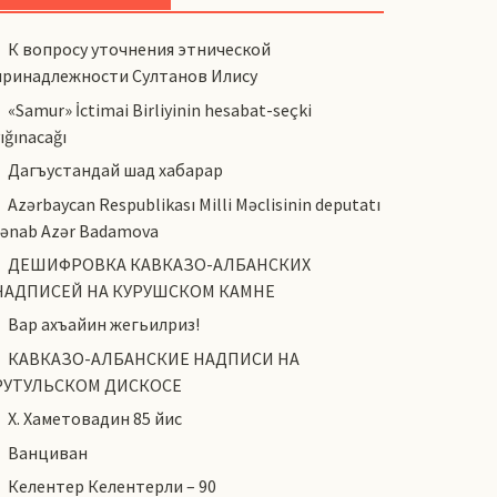
К вопросу уточнения этнической
принадлежности Султанов Илису
«Samur» İctimai Birliyinin hesabat-seçki
ığınacağı
Дагъустандай шад хабарар
Azərbaycan Respublikası Milli Məclisinin deputatı
cənab Azər Badamova
ДЕШИФРОВКА КАВКАЗО-АЛБАНСКИХ
НАДПИСЕЙ НА КУРУШСКОМ КАМНЕ
Вар ахъайин жегьилриз!
КАВКАЗО-АЛБАНСКИЕ НАДПИСИ НА
РУТУЛЬСКОМ ДИСКОСЕ
Х. Хаметовадин 85 йис
Ванциван
Келентер Келентерли – 90