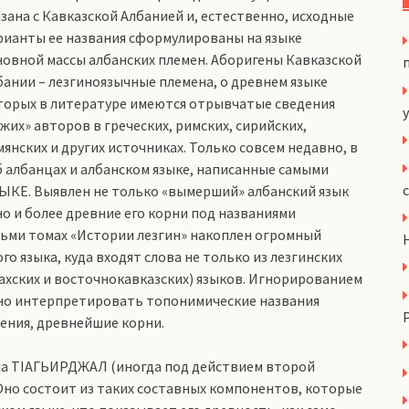
язана с Кавказской Албанией и, естественно, исходные
рианты ее названия сформулированы на языке
новной массы албанских племен. Аборигены Кавказской
бании – лезгиноязычные племена, о древнем языке
торых в литературе имеются отрывчатые сведения
y
ужих» авторов в греческих, римских, сирийских,
мянских и других источниках. Только совсем недавно, в
 албанцах и албанском языке, написанные самыми
КЕ. Выявлен не только «вымерший» албанский язык
но и более древние его корни под названиями
осьми томах «Истории лезгин» накоплен огромный
о языка, куда входят слова не только из лезгинских
 нахских и восточнокавказских) языков. Игнорированием
ьно интерпретировать топонимические названия
ения, древнейшие корни.
ела ТIАГЬИРДЖАЛ (иногда под действием второй
. Оно состоит из таких составных компонентов, которые