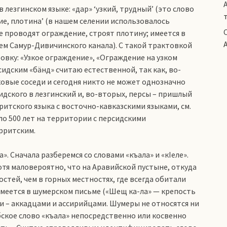
лезгинском языке: «дар» ‘узкий, трудный’ (это слово
ние, плотина’ (в нашем селении использовалось
де проводят ограждение, строят плотину; имеется в
ем Самур-Дивичинского канала). С такой трактовкой
овку: «Узкое ограждение», «Ограждение на узком
сидским «бäнд» считаю естественной, так как, во-
ковые соседи и сегодня никто не может однозначно
идского в лезгинский и, во-вторых, персы – пришлый
ритского языка с восточно-кавказскими языками, см.
оло 500 лет на территории с персидскими
рритским.
. Сначала разберемся со словами «къала» и «кIеле».
хотя маловероятно, что на Аравийской пустыне, откуда
стей, чем в горных местностях, где всегда обитали
 имеется в шумерском письме («Шещ ка-ла» — крепость
 – аккадцами и ассирийцами. Шумеры не относятся ни
бское слово «къала» непосредственно или косвенно