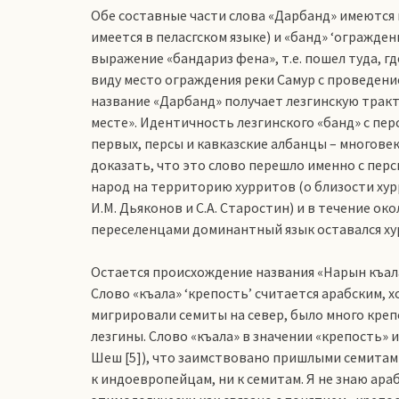
Обе составные части слова «Дарбанд» имеются в 
имеется в пеласгском языке) и «банд» ‘огражде
выражение «бандариз фена», т.е. пошел туда, г
виду место ограждения реки Самур с проведени
название «Дарбанд» получает лезгинскую тракт
месте». Идентичность лезгинского «банд» с пер
первых, персы и кавказские албанцы – многове
доказать, что это слово перешло именно с перс
народ на территорию хурритов (о близости хур
И.М. Дьяконов и С.А. Старостин) и в течение ок
переселенцами доминантный язык оставался ху
Остается происхождение названия «Нарын къала»
Слово «къала» ‘крепость’ считается арабским, 
мигрировали семиты на север, было много крепо
лезгины. Слово «къала» в значении «крепость»
Шеш [5]), что заимствовано пришлыми семитами
к индоевропейцам, ни к семитам. Я не знаю ара