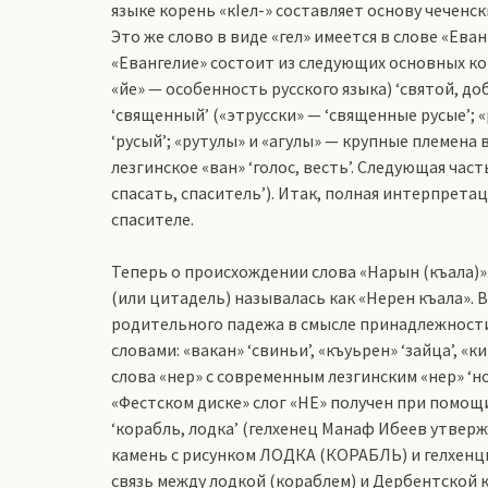
языке корень «кIел-» составляет основу чеченск
Это же слово в виде «гел» имеется в слове «Ева
«Евангелие» состоит из следующих основных ком
«йе» — особенность русского языка) ‘святой, до
‘священный’ («этрусски» — ‘священные русые’; «р
‘русый’; «рутулы» и «агулы» — крупные племена 
лезгинское «ван» ‘голос, весть’. Следующая часть –
спасать, спаситель’). Итак, полная интерпретац
спасителе.
Теперь о происхождении слова «Нарын (къала)»
(или цитадель) называлась как «Нерен къала». Вт
родительного падежа в смысле принадлежност
словами: «вакан» ‘свиньи’, «къуьрен» ‘зайца’, «к
слова «нер» с современным лезгинским «нер» ‘но
«Фестском диске» слог «НЕ» получен при помощ
‘корабль, лодка’ (гелхенец Манаф Ибеев утверж
камень с рисунком ЛОДКА (КОРАБЛЬ) и гелхенцы 
связь между лодкой (кораблем) и Дербентской