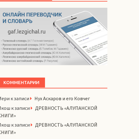
КОММЕНТАРИИ
Мери
к записи
Нух Аскаров и его Ковчег
Икош
к записи
ДРЕВНОСТЬ «АЛУПАНСКОЙ
КНИГИ»
Икош
к записи
ДРЕВНОСТЬ «АЛУПАНСКОЙ
КНИГИ»