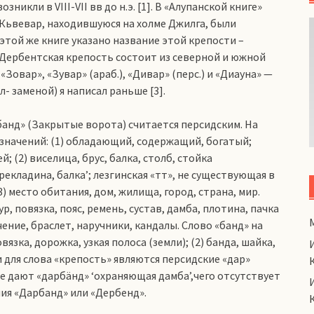
кли в VIII-VII вв до н.э. [1]. В «Алупанской книге»
Кьвевар, находившуюся на холме Джилга, были
этой же книге указано название этой крепости –
Дербентская крепость состоит из северной и южной
Зовар», «Зувар» (араб.), «Дивар» (перс.) и «Диауна» —
л- заменой) я написал раньше [3].
анд» (Закрытые ворота) считается персидским. На
 значений: (1) обладающий, содержащий, богатый;
 (2) виселица, брус, балка, столб, стойка
рекладина, балка’; лезгинская «тт», не существующая в
3) место обитания, дом, жилища, город, страна, мир.
р, повязка, пояс, ремень, сустав, дамба, плотина, пачка
чение, браслет, наручники, кандалы. Слово «банд» на
вязка, дорожка, узкая полоса (земли); (2) банда, шайка,
и для слова «крепость» являются персидские «дар»
ые дают «дарбäнд» ‘охраняющая дамба’,чего отсутствует
ия «Дарбанд» или «Дербенд».