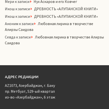
Мери
к записи
Нух Аскаров и его Ковчег
Икош
к записи
ДРЕВНОСТЬ «АЛУПАНСКОЙ КНИГИ»
Икош
к записи
ДРЕВНОСТЬ «АЛУПАНСКОЙ КНИГИ»
Аноним
к записи
Любовная лирика в творчестве
Алирзы Саидова
Севда
к записи
Любовная лирика в творчестве Алирзы
Саидова
АДРЕС РЕДАКЦИИ
AZ1073, Азербайджан, г. Баку
пр. Метбуат, 529-ый квартал
из-во «Азербайджан», 6 этаж