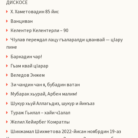
ДИСКОСЕ
Х. Хаметовадин 85 йис
Ванциван
Келентер Келентерли – 90
ЧIулав перемдал лацу гъаларалди цванвай — цIару
пине
Баркадин чар!
Гъам квай цlарар
Веледов Энжем
Зи чандин чан я, бубадин ватан
Мубарак хьурай, Арбен малим!
Шукур хьуй Аллагьдиз, шукур и йикъаз
Тураж Гьилал – хайи ч1алал
Желил Хейирбег Комратлы
Шихжамал Шихметова 2022-йисан ноябрдин 19-аз