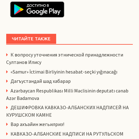
ЧИТАЙТЕ ТАКЖЕ
К вопросу уточнения этнической принадлежности
Султанов Илису
«Samur» İctimai Birliyinin hesabat-seçki yığınacağı
Дагъустандай шад хабарар
Azərbaycan Respublikası Milli Məclisinin deputatı cənab
Azər Badamova
ДЕШИФРОВКА КАВКАЗО-АЛБАНСКИХ НАДПИСЕЙ НА
КУРУШСКОМ КАМНЕ
Вар ахъайин жегьилриз!
КАВКАЗО-АЛБАНСКИЕ НАДПИСИ НА РУТУЛЬСКОМ