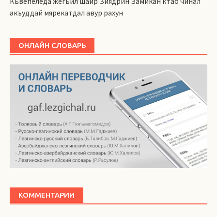
Кьвепеледа жегьил шаир Зиядрин Замикан ктаб чинал
акъуддай мярекатдал авур рахун
ОНЛАЙН СЛОВАРЬ
КОММЕНТАРИИ