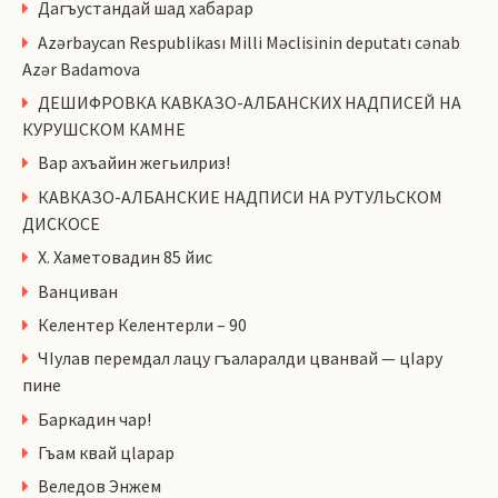
Дагъустандай шад хабарар
Azərbaycan Respublikası Milli Məclisinin deputatı cənab
Azər Badamova
ДЕШИФРОВКА КАВКАЗО-АЛБАНСКИХ НАДПИСЕЙ НА
КУРУШСКОМ КАМНЕ
Вар ахъайин жегьилриз!
КАВКАЗО-АЛБАНСКИЕ НАДПИСИ НА РУТУЛЬСКОМ
ДИСКОСЕ
Х. Хаметовадин 85 йис
Ванциван
Келентер Келентерли – 90
ЧIулав перемдал лацу гъаларалди цванвай — цIару
пине
Баркадин чар!
Гъам квай цlарар
Веледов Энжем