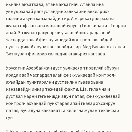
кьилиз акъатзава, атана акъатнач. Атайла ина
уьмуьрзавай дагъустандин халкьарин векилрихъ
галазни акуна канзавайди тир. А мярекатдал рахана
жуван гаф лагьана канзавайбурун ц1иргъина зи т1варни
авай. За жуван рахунар чи уьлквейрин арада авай
часпардал алай физ-хуькведай контрол- ахъайдай
пунктарикай авуна канзавайди тир. Мад Василев атанач.
Заз жуван фикирар халкьдив агакьриз канзава.
Урусатни Азербайжан дуст уьлквеяр тирвиляй абурун
арада авай часпардал алай физ-хуькведай контрол-
ахъайдай пунктарални дуствилин гьава хьана
канзавайди инкар тежедай факт я. Ша, гила чна и
дуствал мадни гегьеншди авун патал, физ-хуьквезвай
контрол- ахъайдай пунктарал алай гьалар хъсанрун
патал, вуч авуна канзават1а килигна жуван теклифар
гун.
1. Кьил кутан виридалай вине авай Ц1ехуьлринни-