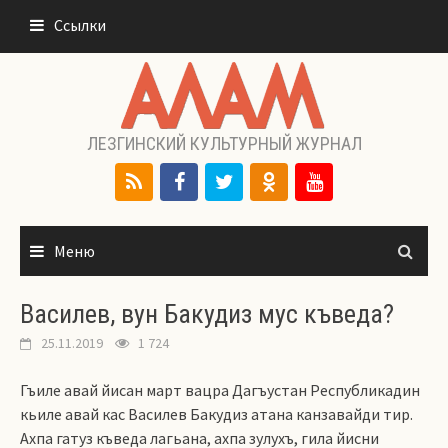
Перейти
Ссылки
к
содержимому
ЛЕЗГИНСКИЙ КУЛЬТУРНЫЙ ЖУРНАЛ
Меню
Василев, вун Бакудиз мус къведа?
25.11.2019
1 724
Гъиле авай йисан март вацра Дагъустан Республикадин
кьиле авай кас Василев Бакудиз атана канзавайди тир.
Ахпа гатуз къведа лагьана, ахпа зулухъ, гила йисни