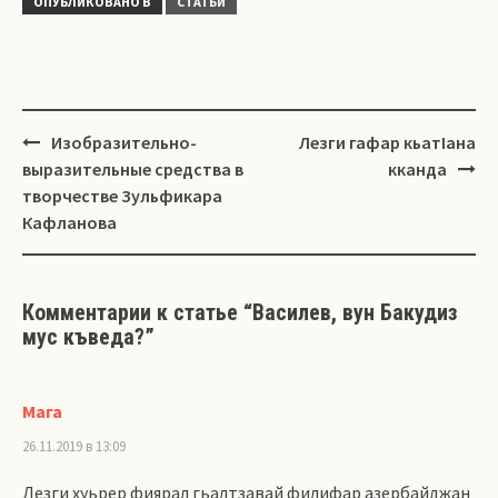
ОПУБЛИКОВАНО В
СТАТЬИ
Навигация
Изобразительно-
Лезги гафар кьатIана
выразительные средства в
кканда
творчестве Зульфикара
Кафланова
Комментарии к статье “
Василев, вун Бакудиз
мус къведа?
”
Мага
26.11.2019 в 13:09
Лезги хуьрер фиярал гьалтзавай филифар азербайджан