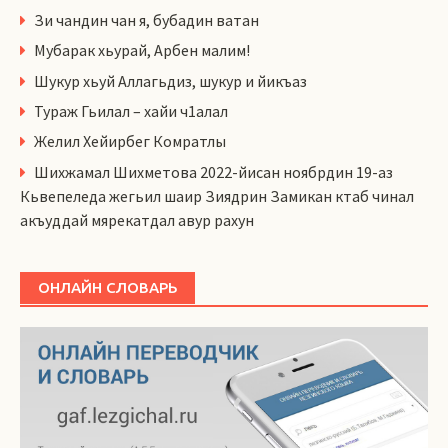
Зи чандин чан я, бубадин ватан
Мубарак хьурай, Арбен малим!
Шукур хьуй Аллагьдиз, шукур и йикъаз
Тураж Гьилал – хайи ч1алал
Желил Хейирбег Комратлы
Шихжамал Шихметова 2022-йисан ноябрдин 19-аз
Кьвепеледа жегьил шаир Зиядрин Замикан ктаб чинал
акъуддай мярекатдал авур рахун
ОНЛАЙН СЛОВАРЬ