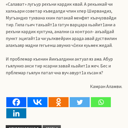
«Салават» лугьур рехъни кардик квай. А рекьикай чи
халкьари советар къведалди чпин хпер Ширвандиз,
Мугъандиз тухвана хкин патакай менфят къачузвайди
тир. Гила гьич тахьайт1а гатун варцара хьайит1ани а
рехъни кардик кухтуна, анални са контрол- ахъайдай
пункт эцигайт1а чи уьлквейрин арада авай дуствилин
алакъаяр мадни гегьенш авуниз ч1ехи куьмек жедай.
И проблемар къенин йикъалдини актуал яз ама. Абур
гьялуниз акси тир ксарни завай хьайит1а жеч. Бес и
прблемар гьялун патал чна вуч авурт1а хъсан я?
Камран Аламви.