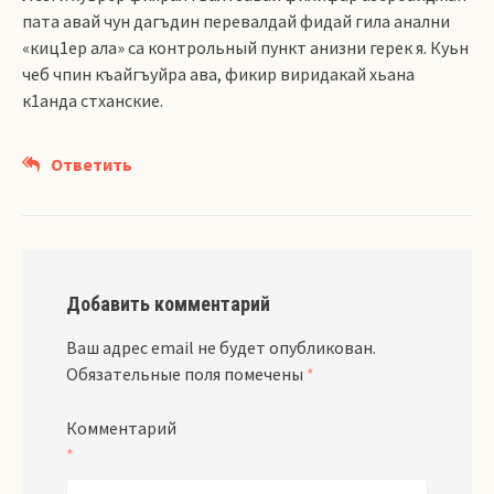
пата авай чун дагъдин перевалдай фидай гила анални
«киц1ер ала» са контрольный пункт анизни герек я. Куьн
чеб чпин къайгъуйра ава, фикир виридакай хьана
к1анда стханские.
Ответить
Добавить комментарий
Ваш адрес email не будет опубликован.
Обязательные поля помечены
*
Комментарий
*