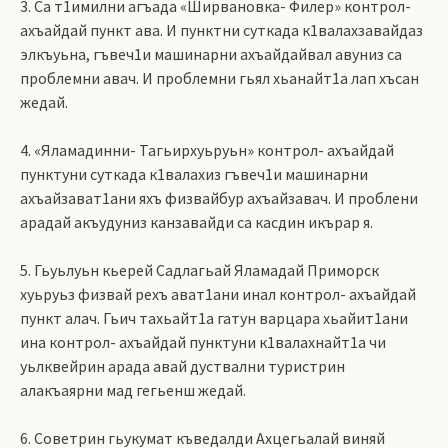
3. Са т1имилни агъада «Ширвановка- Филер» контрол-
ахъайдай пункт ава. И пунктни суткада к1валахзавайдаз
элкъуьна, гъвеч1и машинарни ахъайдайвал авуниз са
проблемни авач. И проблемни гьял хьанайт1а лап хъсан
жедай.
4. «Яламадинни- Тагьирхуьруьн» контрол- ахъайдай
пунктуни суткада к1валахиз гъвеч1и машинарни
ахъайзават1ани яхъ физвайбур ахъайзавач. И проблени
арадай акъудуниз канзавайди са касдин икърар я.
5. Гьуьлуьн кьерей Садлагьай Яламадай Приморск
хуьруьз физвай рехъ ават1ани инал контрол- ахъайдай
пункт алач. Гьич тахьайт1а гатун варцара хьайит1ани
ина контрол- ахъайдай пунктуни к1валахнайт1а чи
уьлквейрин арада авай дуствални туристрин
алакъаярни мад гегьенш жедай.
6. Советрин гьукумат къведалди Ахцегьалай виняй