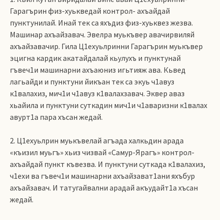
Гарагърин физ-хуькведай контрол- ахъайдай
пунктунилай. Инай тек са яхъдиз физ-хуьквез жезва.
Машинар ахъайзавач. Эвелра муькъвер авачирвиляй
ахъайзавачир. Гила Ц1ехуьлринни Гарагърин муькъвер
эцигна кардик акатайдалай кьулухъ и пунктунай
гъвеч1и машинарни ахъаюниз игьтияж ава. Кьвед
лагьайди и пунктуни йикъан тек са экуь ч1авуз
к1валахиз, мич1и ч1авуз к1валахзавач. Эквер аваз
хьайила и пунктуни суткадин мич1и ч1аваризни к1валах
авурт1а пара хъсан жедай.
2. Ц1ехуьлрин муькъвелай агъада халкьдин арада
«къизил муьгъ» хьиз чизвай «Самур-Ярагъ» контрол-
ахъайдай пункт къвезва. И пунктуни суткада к1валахиз,
ч1ехи ва гъвеч1и машинарни ахъайзават1ани яхъбур
ахъайзавач. И татугайвални арадай акъудайт1а хъсан
жедай.