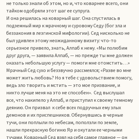
не только знали об этом, но и, что коварнее всего, они
тайком одобряли этот шаг ее супруга.
И она решилась на коварный шаг. Она спустилась в
подземный мир к мрачному и суровому Седу (бог зла и
беззакония в лезгинской мифологии). Сед нисколько не
был удивлен этому неожиданному визиту: что-то
серьезное привело, знать, Алпаб к нему. «Мы полюбим
друг друга, — заявила Алпаб, — но прежде ты мне должен
оказать небольшую услугу — помоги мне отомстить…»
Мрачный Сед сухо и беззвучно рассмеялся; «Разве во мне
может жить любовь? Но я тебе с удовольствием помогу,
ведь зло творить и мстить — это мое призвание, и
никто лучше меня на это не способен». Сед выслушал
все, что накипело у Алпаб, и приступил к своему темному
деянию. Он призвал к себе всех подручных ему злых
демонов и их приспешников. Обернувшись в черные
тучи, они поплыли по небесам, поползли по земле,
нашли прекрасную богиню Яр и окутали ее черными
тучами. Коварный Сед взял на себя самое главное — он