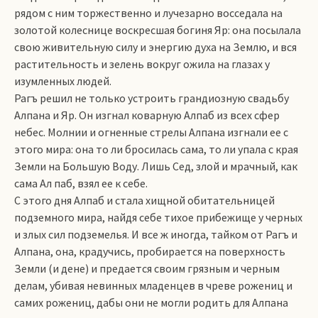
рядом с ним торжественно и лучезарно восседала на
золотой колеснице воскресшая богиня Яр: она посылала
свою живительную силу и энергию духа на Землю, и вся
растительность и зелень вокруг ожила на глазах у
изумленных людей.
Рагъ решил не только устроить грандиозную свадьбу
Алпана и Яр. Он изгнал коварную Алпаб из всех сфер
небес. Молнии и огненные стрелы Алпана изгнали ее с
этого мира: она то ли бросилась сама, то ли упала с края
Земли на Большую Воду. Лишь Сед, злой и мрачный, как
сама Ал паб, взял ее к себе.
С этого дня Алпаб и стала хищной обитательницей
подземного мира, найдя себе тихое прибежище у черных
и злых сил подземелья. И все ж иногда, тайком от Рагъ и
Алпана, она, крадучись, пробирается на поверхность
Земли (и дене) и предается своим грязным и черным
делам, убивая невинных младенцев в чреве рожениц и
самих рожениц, дабы они не могли родить для Алпана