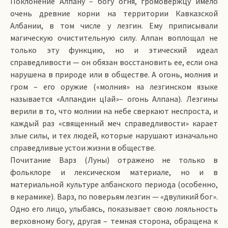
Поклонение Алпану – богу огня, громовержцу имело
очень древние корни на территории Кавказской
Албании, в том числе у лезгин. Ему приписывали
магическую очистительную силу. Алпан воплощал не
только эту функцию, но и этический идеал
справедливости — он обязан восстановить ее, если она
нарушена в природе или в обществе. А огонь, молния и
гром – его оружие («молния» на лезгинском языке
называется «Алпандин цIай»– огонь Алпана). Лезгины
верили в то, что молнии на небе сверкают неспроста, и
каждый раз «священный меч справедливости» карает
злые силы, и тех людей, которые нарушают изначально
справедливые устои жизни в обществе.
Почитание Варз (Луны) отражено не только в
фольклоре и лексическом материале, но и в
материальной культуре албанского периода (особенно,
в керамике). Варз, по поверьям лезгин — «двуликий бог».
Одно его лицо, улыбаясь, показывает свою лояльность
верховному богу, другая – темная сторона, обращена к