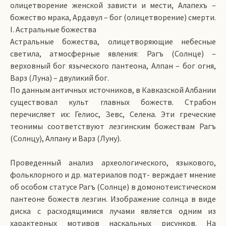
олицетворение женской зависти и мести, Алапехъ –
божество мрака, Ардавул – бог (олицетворение) смерти.
I. Астральные божества
Астральные божества, олицетворяющие небесные
светила, атмосферные явления: Рагъ (Солнце) –
верховный бог языческого пантеона, Алпан – бог огня,
Варз (Луна) – двуликий бог.
По данным античных источников, в Кавказской Албании
существовал культ главных божеств. Страбон
перечисляет их: Гелиос, Зевс, Селена. Эти греческие
теонимы соответствуют лезгинским божествам Рагъ
(Солнцу), Алпану и Варз (Луну).
Проведенный анализ археологического, языкового,
фольклорного и др. материалов подт- верждает мнение
об особом статусе Рагъ (Солнце) в домонотеистическом
пантеоне божеств лезгин. Изображение солнца в виде
диска с расходящимися лучами является одним из
характерных мотивов наскальных рисунков. На