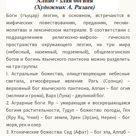
Боги (гъуцар) лезгин, в основном, встречаются в
мифических повествованиях, преданиях, песнях-
молитвах и лексическом материале. В соответствии с
подразделением религиозно-­мифоло- ги­ческого
пространства окружающего лезгин, на три мира
(небесный, наземный, подземный), общелезгинских
богов и богинь языческого пантеона можно разделить
на три группы:
I. Астральные божества, олицетворяющие небесные
светила, атмосферные явления: Рагъ (Солнце) –
верховный бог языческого пантеона, Алпан – бог огня
(молнии и грома), Варз (Луна) – двуликий бог.
2. Аграрные боги: Яр – умирающая и воскрешающаяся
богиня растительности, Гудул – божество погоды, Ген
(Яру Яц, Ччил) – бог земли, Эрен (Эр(ан), Нерен) – бог
моря, рек и озер.
3. Хтонические божества: Сед (Афат) – бог зла, Алпаб –