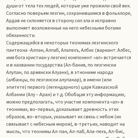
души от тела тех людей, которые уже прожили свой век.
Согласно поверьям лезгин, сохранившимся в фольклоре,
Ардав не склоняется в сторону сил зла и исправно
выполняет возложенные на него небесными богами
обязанности.
Содержащийся в некоторых теонимах лезгинского
пантеона -Алпан, Алпаб, Алапехъ, Албис (вариант: Албес,
имя бога христиан у лезгин) компонент «ал» встречается
и в названии государства (Ал-бания, по лезгински
Алупан, по армянски Алуанк), в этнониме народа
(албанцы, по лезгински алупанар), в имени (или
эпитете) первого (легендарного) царя Кавказской
Албании (Алу – Аран) и т.д. Обобщая эту информацию,
можно предполагать, что участие компонента «ал» в
теонимах, во–первых, доказывает древность этих
образов, во–вторых, указывает их связь с небом (их
связывает с небесным миром), в-третьих, наводит на
мысль, что теонимы Ал-пан, Ал-паб, Ала-пехъ, Ал-бис,