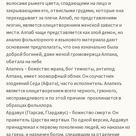
волосами рыжего цвета, спадающими на лицо и
закрывающими его, отвислыми грудями, которые она
перекидывает за плечи. Алпаб, по представлениям
лезгин, является олицетворением женской зависти и
мести. Алпаб чаще представляется как злой демон, но
анализ фольклорного и языкового материала дают
основание предполагать, что она изначально была
доброй богиней, даже женой громовержца Алпана,
обитала на небе.
Алапехъ – божество мрака, бог темноты, антипод
Алпана, имеет зооморфный облик. Он соучастник
злодеяний Седа (Афата), часто исполнитель. Алапехъ
является олицетворением всего черного, грязного,
несправедливого и по этой причине проклинается в
образцах фольклора.
Ардавул (ГIарсав, ГIардавус) – божество смерти. Он
правитель Царства мертвых. По одной версии, Ардавул
принадлежал к первому поколению людей, но наказан из
за греха, и назначен богом, следившим за отделение