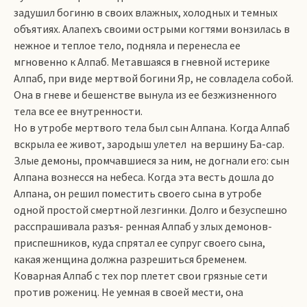
задушил богиню в своих влажных, холодных и темных
объятиях. Алапехъ своими острыми когтями вонзилась в
нежное и теплое тело, подняла и перенесла ее
мгновенно к Алпаб. Метавшаяся в гневной истерике
Алпаб, при виде мертвой богини Яр, не совладела собой.
Она в гневе и бешенстве вынула из ее безжизненного
тела все ее внутренности.
Но в утробе мертвого тела был сын Алпана. Когда Алпаб
вскрыла ее живот, зародыш улетел на вершину Ба-сар.
Злые демоны, промчавшиеся за ним, не догнали его: сын
Алпана вознесся на небеса. Когда эта весть дошла до
Алпана, он решил поместить своего сына в утробе
одной простой смертной лезгинки. Долго и безуспешно
расспрашивала разъя- ренная Алпаб у злых демонов-
приспешников, куда спрятал ее супруг своего сына,
какая женщина должна разрешиться бременем.
Коварная Алпаб с тех пор плетет свои грязные сети
против рожениц. Не уемная в своей мести, она