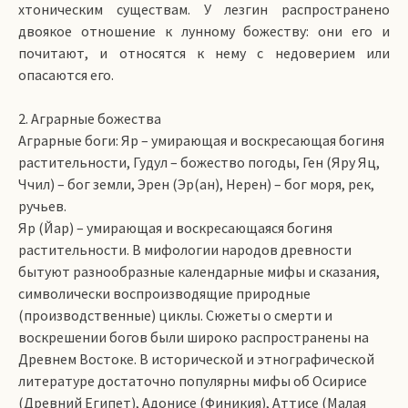
хтоническим существам. У лезгин распространено
двоякое отношение к лунному божеству: они его и
почитают, и относятся к нему с недоверием или
опасаются его.
2. Аграрные божества
Аграрные боги: Яр – умирающая и воскресающая богиня
растительности, Гудул – божество погоды, Ген (Яру Яц,
Ччил) – бог земли, Эрен (Эр(ан), Нерен) – бог моря, рек,
ручьев.
Яр (Йар) – умирающая и воскресающаяся богиня
растительности. В мифологии народов древности
бытуют разнообразные календарные мифы и сказания,
символически воспроизводящие природные
(производственные) циклы. Сюжеты о смерти и
воскрешении богов были широко распространены на
Древнем Востоке. В исторической и этнографической
литературе достаточно популярны мифы об Осирисе
(Древний Египет), Адонисе (Финикия), Аттисе (Малая