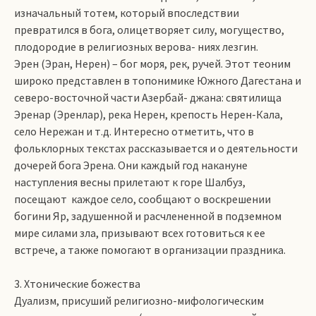
изначальный тотем, который впоследствии
превратился в бога, олицетворяет силу, могущество,
плодородие в религиозных верова- ниях лезгин.
Эрен (Эран, Нерен) – бог моря, рек, ручей. Этот теоним
широко представлен в топонимике Южного Дагестана и
северо-восточной части Азербай- джана: святилища
Эренар (Эренлар), река Нерен, крепость Нерен-Кала,
село Нережан и т.д. Интересно отметить, что в
фольклорных текстах рассказывается и о деятельности
дочерей бога Эрена. Они каждый год накануне
наступления весны прилетают к горе Шалбуз,
посещают каждое село, сообщают о воскрешении
богини Яр, задушенной и расчлененной в подземном
мире силами зла, призывают всех готовиться к ее
встрече, а также помогают в организации праздника.
3. Хтонические божества
Дуализм, присуший религиозно-мифологическим