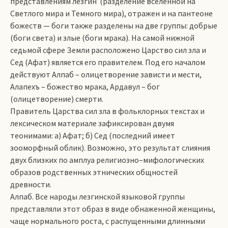
представлениям лезгин (разделение вселенной на
Светлого мира и Темного мира), отражен и на пантеоне
божеств — боги также разделены на две группы: добрые
(боги света) и злые (боги мрака). На самой нижной
седьмой сфере Земли расположено Царство сил зла и
Сед (Афат) является его правителем. Под его началом
действуют Алпаб – олицетворение зависти и мести,
Алапехъ – божество мрака, Ардавул – бог
(олицетворение) смерти.
Правитель Царства сил зла в фольклорных текстах и
лексическом материале зафиксирован двумя
теонимами: а) Афат; б) Сед (последний имеет
зооморфный облик). Возможно, это результат слияния
двух близких по амплуа религиозно–мифологических
образов родственных этнических общностей
древности.
Алпаб. Все народы лезгинской языковой группы
представляли этот образ в виде обнаженной женщины,
чаще нормального роста, с распущенными длинными