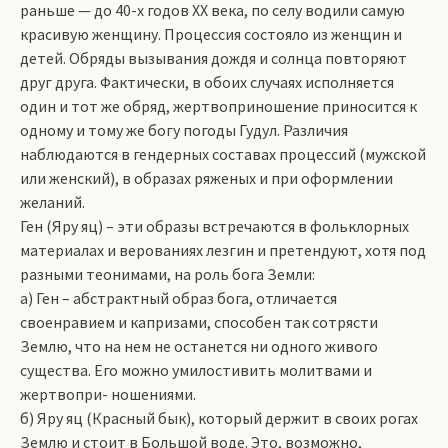
раньше — до 40-х годов XX века, по селу водили самую
красивую женщину. Процессия состояло из женщин и
детей. Обряды вызывания дождя и солнца повторяют
друг друга. Фактически, в обоих случаях исполняется
один и тот же обряд, жертвоприношение приносится к
одному и тому же богу погоды Гудул. Различия
наблюдаются в гендерных составах процессий (мужской
или женский), в образах ряженых и при оформлении
желаний.
Ген (Яру яц) – эти образы встречаются в фольклорных
материалах и верованиях лезгин и претендуют, хотя под
разными теонимами, на роль бога Земли:
а) Ген – абстрактный образ бога, отличается
своенравием и капризами, способен так сотрясти
Землю, что на нем не останется ни одного живого
существа. Его можно умилостивить молитвами и
жертвопри- ношениями.
б) Яру яц (Красный бык), который держит в своих рогах
Землю и стоит в Большой воде. Это, возможно,