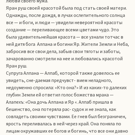
любви своего мужа.
Яран руш своей красотой была под стать своей матери.
Однажды, после дождя, в лучах ослепительного солнца
все — и боги, и люди — увидели невероятной красоты
создание — переливающее всеми цветами чудо. Это
была удивительнейшая красота — все узнали тотчас в
ней дитя бога Алпана и богини Яр. Жители Земли и Неба,
забросив все свои дела, забыв свои тяготы и заботы,
зачарованно смотрели на нее и любовались красотой
Яран руш.
Супруга Алпана — Алпаб, которой также довелось ее
увидеть, сне-даемая предчувст- вием неладного,
недоуменно спросила: «Кто она?» И из каких-то далеких
глубин Земли ей ответил голос божества мрака —
Алапехъ: «Она дочь Алпана и Яр «. Алпаб пришла в
бешенство, она потеряла рас­- судок и не знала, как
совладеть своими чувствами. Ее гнев был безграничен,
ярость переливалась в ней через край. Она поняла по
лицам окружавших ее богов и богинь, что все они давно