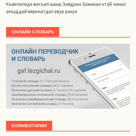
Кьвепеледа жегьил шаир Зиядрин Замикан ктаб чинал
акъуддай мярекатдал авур рахун
ОНЛАЙН СЛОВАРЬ
КОММЕНТАРИИ