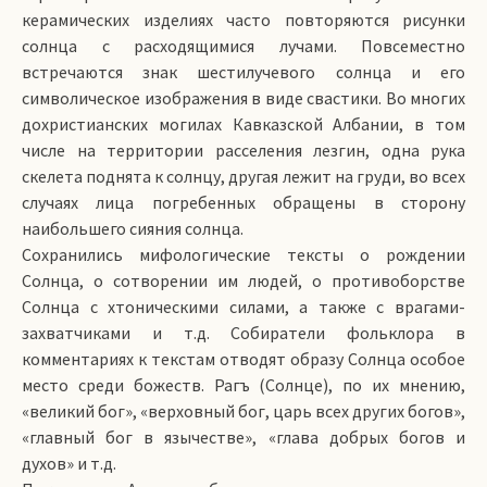
керамических изделиях часто повторяются рисунки
солнца с расходящимися лучами. Повсеместно
встречаются знак шестилучевого солнца и его
символическое изображения в виде свастики. Во многих
дохристианских могилах Кавказской Албании, в том
числе на территории расселения лезгин, одна рука
скелета поднята к солнцу, другая лежит на груди, во всех
случаях лица погребенных обращены в сторону
наибольшего сияния солнца.
Сохранились мифологические тексты о рождении
Солнца, о сотворении им людей, о противоборстве
Солнца с хтоническими силами, а также с врагами-
захватчиками и т.д. Собиратели фольклора в
комментариях к текстам отводят образу Солнца особое
место среди божеств. Рагъ (Солнце), по их мнению,
«великий бог», «верховный бог, царь всех других богов»,
«главный бог в язычестве», «глава добрых богов и
духов» и т.д.