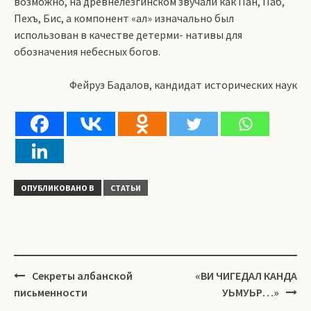
возможно, на древнелезгинском звучали как Пан, Паб,
Пехъ, Бис, а компонент «ал» изначально был
использован в качестве детерми- нативы для
обозначения небесных богов.
Фейруз Бадалов, кандидат исторических наук
ОПУБЛИКОВАНО В
СТАТЬИ
Навигация
Секреты албанской
«ВИ ЧИГЕДАЛ КАНДА
письменности
УЬМУЬР…»