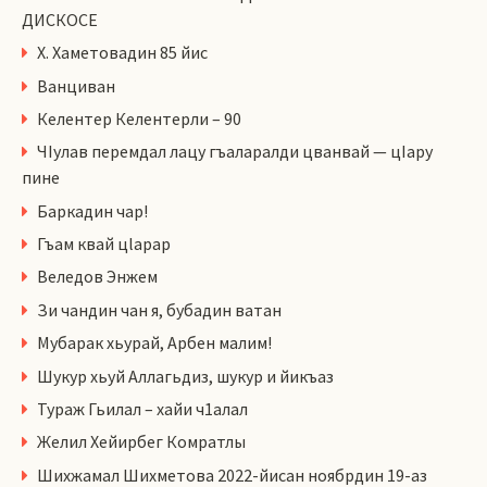
ДИСКОСЕ
Х. Хаметовадин 85 йис
Ванциван
Келентер Келентерли – 90
ЧIулав перемдал лацу гъаларалди цванвай — цIару
пине
Баркадин чар!
Гъам квай цlарар
Веледов Энжем
Зи чандин чан я, бубадин ватан
Мубарак хьурай, Арбен малим!
Шукур хьуй Аллагьдиз, шукур и йикъаз
Тураж Гьилал – хайи ч1алал
Желил Хейирбег Комратлы
Шихжамал Шихметова 2022-йисан ноябрдин 19-аз