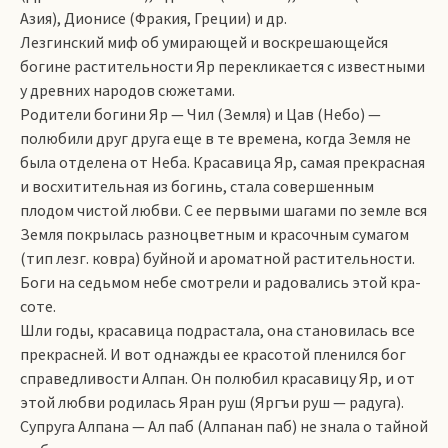
Азия), Дионисе (Фракия, Греции) и др.
Лезгинский миф об умирающей и воскрешающейся
богине растительности Яр перекликается с известными
у древних народов сюжетами.
Родители богини Яр — Чил (Земля) и Цав (Небо) —
полюбили друг друга еще в те времена, когда Земля не
была отделена от Неба. Красавица Яр, самая прекрасная
и восхитительная из богинь, стала совершенным
плодом чистой любви. С ее первыми шагами по земле вся
Земля покрылась разноцветным и красочным сумагом
(тип лезг. ковра) буйной и ароматной растительности.
Боги на седьмом небе смотрели и радовались этой кра-
соте.
Шли годы, красавица подрастала, она становилась все
прекрасней. И вот однажды ее красотой пленился бог
справедливости Алпан. Он полюбил красавицу Яр, и от
этой любви родилась Яран руш (Яргъи руш — радуга).
Супруга Алпана — Ал паб (Алпанан паб) не знала о тайной