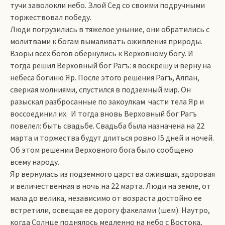
тучи заволокли небо. Злой Сед со своими подручными
торжествовал победу.
Люди погрузились в тяжелое уныние, они обратились с
молитвами к богам вымаливать оживления природы.
Взоры всех богов обернулись к Верховному богу. И
тогда решил Верховный бог Рагъ: я воскрешу и верну на
небеса богиню Яр. После этого решения Рагъ, Алпан,
сверкая молниями, спустился в подземный мир. Он
разыскал разбросанные по закоулкам части тела Яр и
воссоединил их. И тогда вновь Верховный бог Рагъ
повелел: быть свадьбе. Свадьба была назначена на 22
марта и торжества будут длиться ровно I5 дней и ночей.
Об этом решении Верховного бога было сообщено
всему народу.
Яр вернулась из подземного царства ожившая, здоровая
и величественная в ночь на 22 марта. Люди на земле, от
мала до велика, независимо от возраста достойно ее
встретили, освещая ее дорогу факелами (шем). Наутро,
когда Солнце поднялось медленно на небо с Востока,