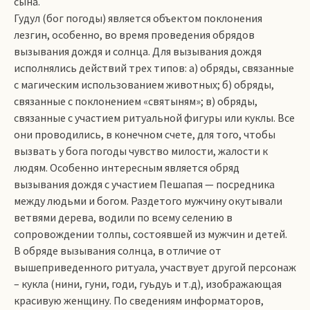
сына.
Гудул (бог погоды) является объектом поклонения
лезгин, особенно, во время проведения обрядов
вызывания дождя и солнца. Для вызывания дождя
исполнялись действий трех типов: а) обряды, связанные
с магическим использованием животных; б) обряды,
связанные с поклонением «святыням»; в) обряды,
связанные с участием ритуальной фигуры или куклы. Все
они проводились, в конечном счете, для того, чтобы
вызвать у бога погоды чувство милости, жалости к
людям. Особенно интересным является обряд
вызывания дождя с участием Пешапая — посредника
между людьми и богом. Раздетого мужчину окутывали
ветвями дерева, водили по всему селению в
сопровождении толпы, состоявшей из мужчин и детей.
В обряде вызывания солнца, в отличие от
вышеприведенного ритуала, участвует другой персонаж
– кукла (нини, гуни, годи, гуьдуь и т.д), изображающая
красивую женщину. По сведениям информаторов,