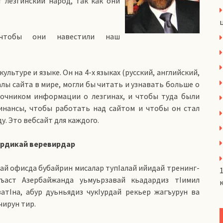
 лезгинский народ, так как они
, чтобы они навестили наш
льтуре и языке. Он на 4-х языках (русский, английский,
лы сайта в мире, могли бы читать и узнавать больше о
точником информации о лезгинах, и чтобы туда были
нансы, чтобы работать над сайтом и чтобы он стал
у. Это вебсайт для каждого.
ардикай веревирдар
ай офисда бубайрин мисалар тупIалай ийидай тренинг-
ъаст Азербайжанда уьмуьрзавай кьадардиз тIимил
атIна, абур дуьньядиз чукIурдай рекьер жагъурун ва
чирун тир.