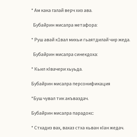
* Ам кака галай верч хиз ава.
Бубайрин мисалра метафора:
* Руш авай к1вал михьи гьаятдилай чир жеда.
Бубайрин мисалра синекдоха:
* Кьил кIвачери хьуьда.
Бубайрин мисалра персонификация
*Буш чувал тик акъваздач.
Бубайрин мисалра парадокс:
* Стхадиз вах, вахаз стха кьван кIан жедач.