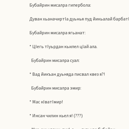
Бубайрин мисалра гипербола:
Дуван хьаначиртIа дуьнья пуд йикьалай барбатI
Бубайрин мисалра ягьанат:
* ЦIегь тIуьрдан кьилел цIай ала.
Бубайрин мисалра суал:
* Вад йикъан дуьняда писвал квез я?!
Бубайрин мисалра эмир:
* Мас кIватIмир!
* Инсан чилин кьел я! (???)