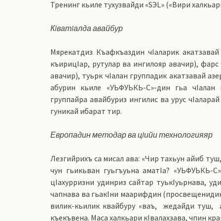
Тренинг кьиле тухузвайди «SЭL» («Вири халкьар
КIватIалда авайбур
Мярекатдиз Къафкъаздин чIаларик акатзавай уд
къирицIар, рутулар ва ингилояр авачир), фарс
авачир), туьрк чIалан группадик акатзавай азе
абурин кьиле «УЬФУЬКЬ-С»-дин гьа чIалан 
группайра авайбуриз ингилис ва урус чIаларай
гуникай ибарат тир.
Европадин методар ва цIийи технологияяр
Лезгийрихъ са мисал ава: «Чир тахьун айиб туш,
чун гьикьван гуьгъуьна аматIа? «УЬФУЬКЬ-С»
цIахурризни удинриз сайтар туькIуьрнава, уд
чапнава ва гьакIни маарифдин (просвещенидин) 
вилик-кьилик квайбуру «ваъ,
жедайди туш,
къекъвена. Маса халкьари кIвалахзава, чпин кра