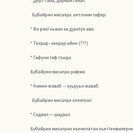
* Дерт гана, дарман ганач.
Бубайрин мисалра
антоним гафар:
* Ви рикI кьван зи дуркIун ава.
* Текрар- кекрар ийин (???)
* Гафуни гаф гъида.
Бубайрин мисалра рифма:
* Кимин жаваб — хуьруьн жаваб.
Бубайрин мисалра эллипсис:
* Садвал — шадвал.
Бубайрин мисалриз къенепатан кьетIенвилерни