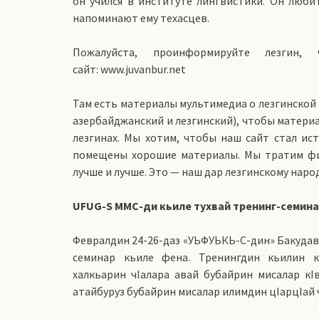
он учился в институте лингвистики. Он любит
напоминают ему техасцев.
Пожалуйста, проинформируйте лезгин
сайт: www.juvanbur.net
Там есть материалы мультимедиа о лезгинской ку
азербайджанский и лезгинский), чтобы материа
лезгинах. Мы хотим, чтобы наш сайт стал ис
помещены хорошие материалы. Мы тратим фи
лучше и лучше. Это — наш дар лезгинскому народ
UFUG-S ММС-ди кьиле тухвай тренинг-семин
Февралдин 24-26-даз «УЬФУЬКЬ-С-дин» Бакудав
семинар кьиле фена. Тренингдин кьилин к
халкьарин чIалара авай бубайрин мисалар кIв
атайбуруз бубайрин мисалар илимдин цIарцIай 