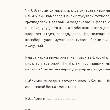
Чи бубайрин са маса мисалда лугьузва: «илим
илим чIехи камаралди вилик тухузвай технолог
группадавай Натаван Замалдановаз, Офеля Ях
ингилис, урус, лезги ва азербайжан чIалар де
крар регьятдиз, савадлудаказ, фадвилелди 
жавабар гудай мумкинвал гузвай. Садни чи
къачузвай.
Ина са карни винел акьатна: туьрк ва фарс чI
мисалар пара авай. Чи чIалан
группайрин ми
амазмай. Яни чи
мисалрин дувулар деринда авай
Бубайрин мисалриз авторар авач. Абур виш й
агакьнавай багьа аманатар я.
Бубайрин мисалра паралелар: