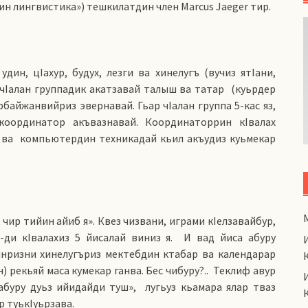
ин лингвистика») тешкилатдин член Marcus Jaeger тир.
ин, цIахур, будух, лезги ва хинелугъ (вучиз ятIани,
 чIалан группадик акатзавай талыш ва татар
(куьрдер
рбайжанвийриз эвернавай. Гьар чIалан группа 5-кас яз,
координатор акъвазнавай. Координаторрин кIвалах
 ва
компьютердин техникадай кьил акъудиз куьмекар
 чир тийин айиб я». Квез чизвани, играми кIелзавайбур,
-ди кIвалахиз 5 йисалай виниз я.
И вад йиса абуру
инризни хинелугъриз мектебдин ктабар ва календарар
рекьяй маса кумекар ганва. Бес чибуру?..
Теклиф авур
абуру дуьз ийидайди туш»,
лугьуз кьамара ялар тваз
р туькIуьрзава.