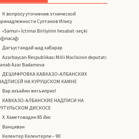
К вопросу уточнения этнической
принадлежности Султанов Илису
«Samur» İctimai Birliyinin hesabat-seçki
ığınacağı
Дагъустандай шад хабарар
Azərbaycan Respublikası Milli Məclisinin deputatı
cənab Azər Badamova
ДЕШИФРОВКА КАВКАЗО-АЛБАНСКИХ
НАДПИСЕЙ НА КУРУШСКОМ КАМНЕ
Вар ахъайин жегьилриз!
КАВКАЗО-АЛБАНСКИЕ НАДПИСИ НА
РУТУЛЬСКОМ ДИСКОСЕ
Х. Хаметовадин 85 йис
Ванциван
Келентер Келентерли – 90