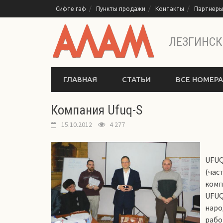
Перейти
Сифте гаф
Пункты продажи
Контакты
Партнер
к
содержимому
ЛЕЗГИНСК
ГЛАВНАЯ
СТАТЬИ
ВСЕ НОМЕРА
Компания Ufuq-S
15.10.2012
4 277
UFUQ
(ча
комп
UFUQ
нар
рабо