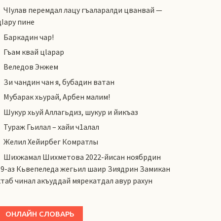
ЧIулав перемдал лацу гъаларалди цванвай —
цIару пине
Баркадин чар!
Гъам квай цlарар
Веледов Энжем
Зи чандин чан я, бубадин ватан
Мубарак хьурай, Арбен малим!
Шукур хьуй Аллагьдиз, шукур и йикъаз
Тураж Гьилал – хайи ч1алал
Желил Хейирбег Комратлы
Шихжамал Шихметова 2022-йисан ноябрдин
19-аз Кьвепеледа жегьил шаир Зиядрин Замикан
ктаб чинал акъуддай мярекатдал авур рахун
ОНЛАЙН СЛОВАРЬ