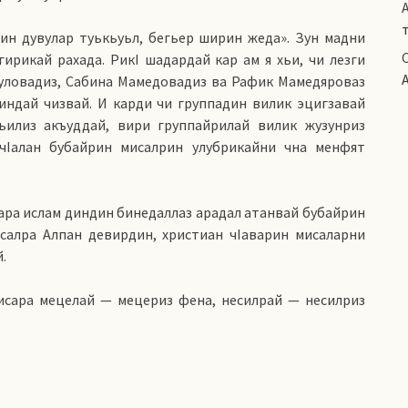
дин дувулар туькьуьл, бегьер ширин жеда». Зун мадни
ирикай рахада. РикI шадардай кар ам я хьи, чи лезги
уловадиз, Сабина Мамедовадиз ва Рафик Мамедяроваз
риндай чизвай. И карди чи группадин вилик эцигзавай
кьилиз акъуддай, вири группайрилай вилик жузунриз
 чIалан бубайрин мисалрин улубрикайни чна менфят
алара ислам диндин бинедаллаз арадал атанвай бубайрин
салра Алпан девирдин, христиан чIаварин мисаларни
.
исара мецелай — мецериз фена, несилрай — несилриз