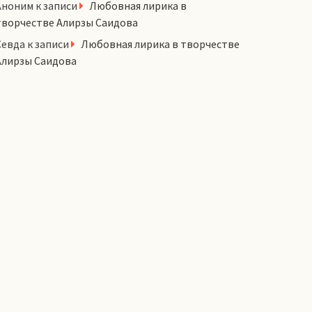
Аноним
к записи
Любовная лирика в
творчестве Алирзы Саидова
Севда
к записи
Любовная лирика в творчестве
Алирзы Саидова