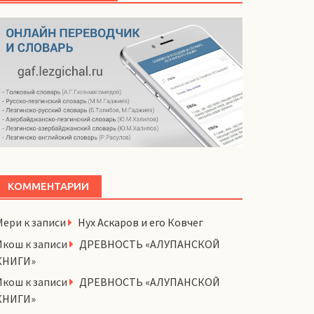
КОММЕНТАРИИ
Мери
к записи
Нух Аскаров и его Ковчег
Икош
к записи
ДРЕВНОСТЬ «АЛУПАНСКОЙ
КНИГИ»
Икош
к записи
ДРЕВНОСТЬ «АЛУПАНСКОЙ
КНИГИ»