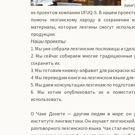
линг
из проектов компании UFUQ-S. В нашем проекте
помочь лезгинскому народу в сохранении и
материалы, которые лезгины смогут использ
продукции.
Наши проекты
:
1. Мы уже собрали лезгинские пословицы и сде
2. Мы сейчас собираем многие традиционные у
сохранить их.
3. Мы готовим книжку-алфавит для раскраски на
4. Мы переводим книги на лезгинском языке для 
5. Мы даем консультации лезгинам по подготовк
6. Мы хотим опубликовать их и поместит
использовать.
О Чаке Донете — другим людям в мире: он у
институте лингвистики. Он изучает лезгинский
разговорного лезгинского языка. Чак стал инт