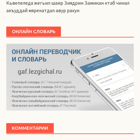
Кьвепеледа жегьил шаир Зиядрин Замикан ктаб чинал
акъуддай мярекатдал авур рахун
ОНЛАЙН СЛОВАРЬ
КОММЕНТАРИИ