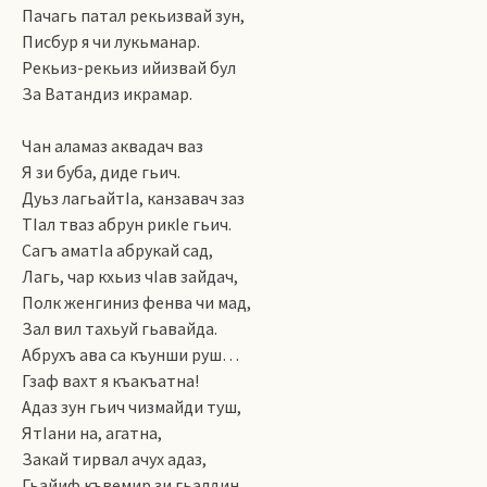
Пачагь патал рекьизвай зун,
Писбур я чи лукьманар.
Рекьиз-рекьиз ийизвай бул
За Ватандиз икрамар.
Чан аламаз аквадач ваз
Я зи буба, диде гьич.
Дуьз лагьайтIа, канзавач заз
ТIал тваз абрун рикIе гьич.
Сагъ аматIа абрукай сад,
Лагь, чар кхьиз чIав зайдач,
Полк женгиниз фенва чи мад,
Зал вил тахьуй гьавайда.
Абрухъ ава са къунши руш…
Гзаф вахт я къакъатна!
Адаз зун гьич чизмайди туш,
ЯтIани на, агатна,
Закай тирвал ачух адаз,
Гьайиф къвемир зи гьалдин,