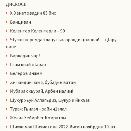
ДИСКОСЕ
Х. Хаметовадин 85 йис
Ванциван
Келентер Келентерли – 90
ЧIулав перемдал лацу гъаларалди цванвай — цIару
пине
Баркадин чар!
Гъам квай цlарар
Веледов Энжем
Зи чандин чан я, бубадин ватан
Мубарак хьурай, Арбен малим!
Шукур хьуй Аллагьдиз, шукур и йикъаз
Тураж Гьилал – хайи ч1алал
Желил Хейирбег Комратлы
Шихжамал Шихметова 2022-йисан ноябрдин 19-аз