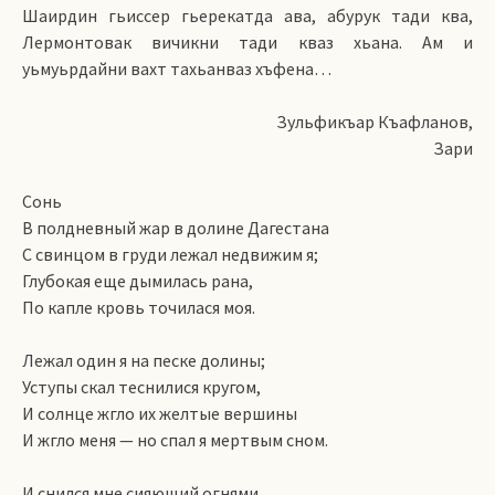
Шаирдин гьиссер гьерекатда ава, абурук тади ква,
Лермонтовак вичикни тади кваз хьана. Ам и
уьмуьрдайни вахт тахьанваз хъфена…
Зульфикъар Къафланов,
Зари
Сонь
В полдневный жар в долине Дагестана
С свинцом в груди лежал недвижим я;
Глубокая еще дымилась рана,
По капле кровь точилася моя.
Лежал один я на песке долины;
Уступы скал теснилися кругом,
И солнце жгло их желтые вершины
И жгло меня — но спал я мертвым сном.
И снился мне сияющий огнями