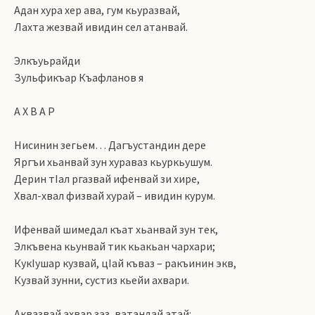
Адан хура хер ава, гум кьуразвай,
Лахта жезвай ивидин сел атанвай.
Элкъуьрайди
Зульфикъар Къафланов я
А Х В А Р
Нисинин зегьем… Дагъустандин дере
Яргъи хьанвай зун хураваз кьуркьушум.
Дерин тIал ргазвай ифенвай зи хире,
Хвал-хвал физвай хурай – ивидин курум.
Ифенвай шимедал къат хьанвай зун тек,
Элкъвена кьунвай тик кьакьан чархари;
КукIушар кузвай, цIай къваз – ракъинин экв,
Кузвай зунни, сустиз кьейи ахвари.
Аквазвай ахвар заз, ватандай атай: