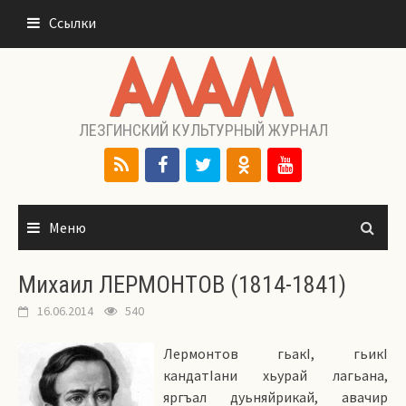
Перейти
Ссылки
к
содержимому
ЛЕЗГИНСКИЙ КУЛЬТУРНЫЙ ЖУРНАЛ
Меню
Михаил ЛЕРМОНТОВ (1814-1841)
16.06.2014
540
Лермонтов гьакI, гьикI
кандатIани хьурай лагьана,
яргъал дуьняйрикай, авачир