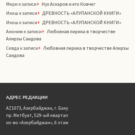
Мери
к записи
Нух Аскаров и его Ковчег
Икош
к записи
ДРЕВНОСТЬ «АЛУПАНСКОЙ КНИГИ»
Икош
к записи
ДРЕВНОСТЬ «АЛУПАНСКОЙ КНИГИ»
Аноним
к записи
Любовная лирика в творчестве
Алирзы Саидова
Севда
к записи
Любовная лирика в творчестве Алирзы
Саидова
АДРЕС РЕДАКЦИИ
AZ1073, Азербайджан, г. Баку
пр. Метбуат, 529-ый квартал
из-во «Азербайджан», 6 этаж