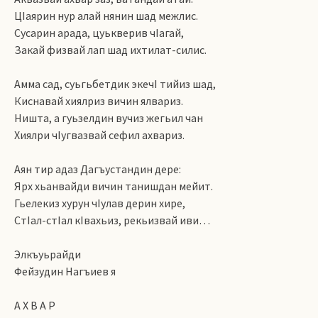
ЦIаярин нур алай нянин шад межлис.
Сусарин арада, цуькверив чIагай,
Закай физвай лап шад ихтилат-силис.
Амма сад, суьгьбетдик экечI тийиз шад,
Киснавай хиялриз вичин ялвариз.
Ништа, а гуьзелдин вучиз жегьил чан
Хиялри чIугвазвай сефил ахвариз.
Аян тир адаз Дагъустандин дере:
Ярх хьанвайди вичин танишдан мейит.
Гьелекиз хурун чIулав дерин хире,
СтIал-стIал кIвахьиз, рекьизвай иви…
Элкъуьрайди
Фейзудин Нагъиев я
А Х В А Р