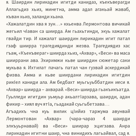
я. Шаирдин лирикадин игитди канидаз, къекъверагди
Аллагьдиз хьиз, минетна, амма адал агакьай жаваб,
къван хьиз, заланди хьана.
«Хажалатдин хва я зун…» кхьенва Лермонтова вичикай
жегьил чIаван са шиирда. Ам гьахьтинди, экуь хажалат
гвайди тир. И хажалат шаирдин лирикадин игит патал
гзаф шиирра трагедиядинди жезва. Трагедиядиз хас
гъам, «Къекъвераг» шиирда хьиз, «Ахвар», «Веси» ва маса
шииррани ава. Эхиримжи кьве шиирдин сюжетар саки
мукьва я. Ихтилат пачагь патал чан гузвай аскердикай
физва. Амма и кьве шиирдани лирикадин игитдин
рикIел каниди ала. Ам бедбахт муьгьуьббатдин иеси я.
«Ахвар» шиирда – ахварай. «Веси» шиирда гьакъикъатда.
Гуьлледи игитдин уьмуьр акьалтIарзава, шаирди, адан
фикир – хиял вуч ятIа, гьадакай суьгьбетзава…
Агъадихъ чна куь вилик цIийиз таржума авунвай
Лермонтован «Ахвар» (чара-чараз 4 шаирди
элкъуьрнавай) ва «Веси» шиирар эцигзава. Анра
лирикадин игитни шаир, чна винидихъ лагьайвал, сад я.