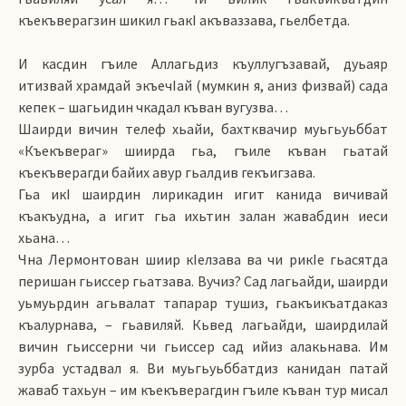
къекъверагзин шикил гьакI акъваззава, гьелбетда.
И касдин гъиле Аллагьдиз къуллугъзавай, дуьаяр
итизвай храмдай экъечIай (мумкин я, аниз физвай) сада
кепек – шагьидин чкадал къван вугузва…
Шаирди вичин телеф хьайи, бахтквачир муьгьуьббат
«Къекъвераг» шиирда гьа, гъиле къван гьатай
къекъверагди байих авур гьалдив гекъигзава.
Гьа икI шаирдин лирикадин игит канида вичивай
къакъудна, а игит гьа ихьтин залан жавабдин иеси
хьана…
Чна Лермонтован шиир кIелзава ва чи рикIе гьасятда
перишан гьиссер гьатзава. Вучиз? Сад лагьайди, шаирди
уьмуьрдин агьвалат тапарар тушиз, гьакъикъатдаказ
къалурнава, – гьавиляй. Кьвед лагьайди, шаирдилай
вичин гьиссерни чи гьиссер сад ийиз алакьнава. Им
зурба устадвал я. Ви муьгьуьббатдиз канидан патай
жаваб тахьун – им къекъверагдин гъиле къван тур мисал