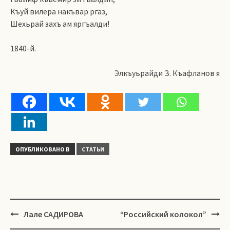
Къуй вилера накъвар ргаз,
Шехьрай захъ ам яргъалди!
1840-й.
Элкъуьрайди З. Къафланов я
ОПУБЛИКОВАНО В
СТАТЬИ
Навигация
Лале САДИРОВА
“Российский колокол”