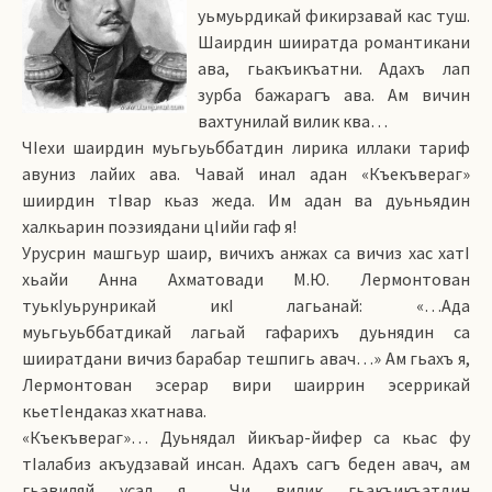
уьмуьрдикай фикирзавай кас туш.
Шаирдин шииратда романтикани
ава, гьакъикъатни. Адахъ лап
зурба бажарагъ ава. Ам вичин
вахтунилай вилик ква…
ЧIехи шаирдин муьгьуьббатдин лирика иллаки тариф
авуниз лайих ава. Чавай инал адан «Къекъвераг»
шиирдин тIвар кьаз жеда. Им адан ва дуьньядин
халкьарин поэзиядани цIийи гаф я!
Урусрин машгьур шаир, вичихъ анжах са вичиз хас хатI
хьайи Анна Ахматовади М.Ю. Лермонтован
туькIуьрунрикай икI лагьанай: «…Ада
муьгьуьббатдикай лагьай гафарихъ дуьнядин са
шииратдани вичиз барабар тешпигь авач…» Ам гьахъ я,
Лермонтован эсерар вири шаиррин эсеррикай
кьетIендаказ хкатнава.
«Къекъвераг»… Дуьнядал йикъар-йифер са кьас фу
тIалабиз акъудзавай инсан. Адахъ сагъ беден авач, ам
гьавиляй усал я… Чи вилик гьакъикъатдин