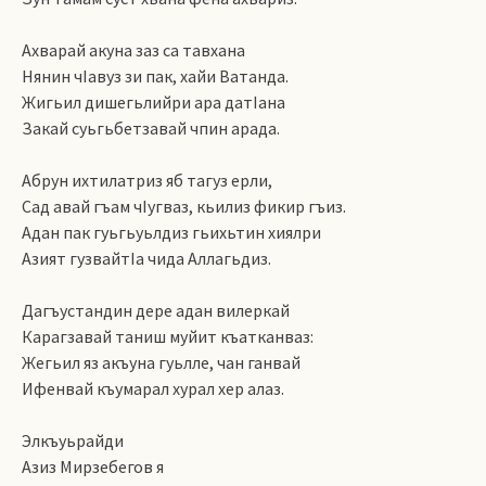
Ахварай акуна заз са тавхана
Нянин чIавуз зи пак, хайи Ватанда.
Жигьил дишегьлийри ара датIана
Закай суьгьбетзавай чпин арада.
Абрун ихтилатриз яб тагуз ерли,
Сад авай гъам чIугваз, кьилиз фикир гъиз.
Адан пак гуьгьуьлдиз гьихьтин хиялри
Азият гузвайтIа чида Аллагьдиз.
Дагъустандин дере адан вилеркай
Карагзавай таниш муйит къатканваз:
Жегьил яз акъуна гуьлле, чан ганвай
Ифенвай къумарал хурал хер алаз.
Элкъуьрайди
Азиз Мирзебегов я