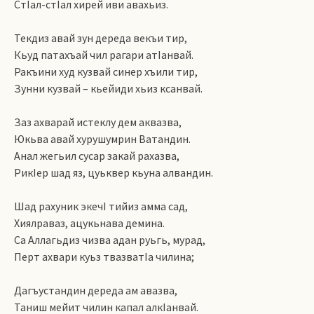
СтIал-стIал хирей иви авахьиз.
Текдиз авай зун дереда векъи тир,
Кьуд патахъай чил рагари атIанвай.
Ракъини худ кузвай синер хъили тир,
Зунни кузвай – кьейиди хьиз ксанвай.
Заз ахварай истеклу дем аквазва,
Юкьва авай хурушумрин Ватандин.
Анал жегьил сусар закай рахазва,
РикIер шад яз, цуьквер кьуна алвандин.
Шад рахуник экечI тийиз амма сад,
Хиялраваз, ацукьнава демина.
Са Аллагьдиз чизва адан руьгь, мурад,
Перт ахвари куьз твазватIа чилина;
Дагъустандин дереда ам авазва,
Таниш мейит чилин капал алкIанвай.