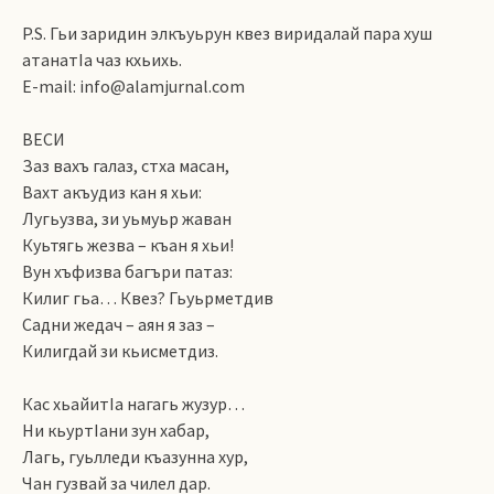
P.S. Гьи заридин элкъуьрун квез виридалай пара хуш
атанатIа чаз кхьихь.
E-mail: info@alamjurnal.com
ВЕСИ
Заз вахъ галаз, стха масан,
Вахт акъудиз кан я хьи:
Лугьузва, зи уьмуьр жаван
Куьтягь жезва – къан я хьи!
Вун хъфизва багъри патаз:
Килиг гьа… Квез? Гьуьрметдив
Садни жедач – аян я заз –
Килигдай зи кьисметдиз.
Кас хьайитIа нагагь жузур…
Ни кьуртIани зун хабар,
Лагь, гуьлледи къазунна хур,
Чан гузвай за чилел дар.