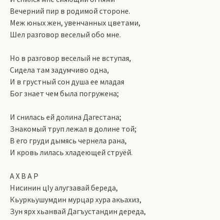
Вечерний пир в родимой стороне.
Меж юных жен, увенчанных цветами,
Шел разговор веселый обо мне.
Но в разговор веселый не вступая,
Сидела там задумчиво одна,
И в грустный сон душа ее младая
Бог знает чем была погружена;
И снилась ей долина Дагестана;
Знакомый труп лежал в долине той;
В его груди дымясь чернела рана,
И кровь лилась хладеющей струёй.
А Х В А Р
Нисинин цIу алугзавай береда,
Кьуркьушумдин мурцар хура акьахиз,
Зун ярх хьанвай Дагъустандин дереда,