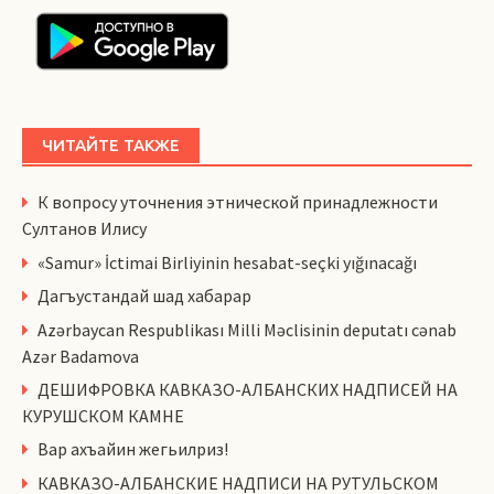
ЧИТАЙТЕ ТАКЖЕ
К вопросу уточнения этнической принадлежности
Султанов Илису
«Samur» İctimai Birliyinin hesabat-seçki yığınacağı
Дагъустандай шад хабарар
Azərbaycan Respublikası Milli Məclisinin deputatı cənab
Azər Badamova
ДЕШИФРОВКА КАВКАЗО-АЛБАНСКИХ НАДПИСЕЙ НА
КУРУШСКОМ КАМНЕ
Вар ахъайин жегьилриз!
КАВКАЗО-АЛБАНСКИЕ НАДПИСИ НА РУТУЛЬСКОМ