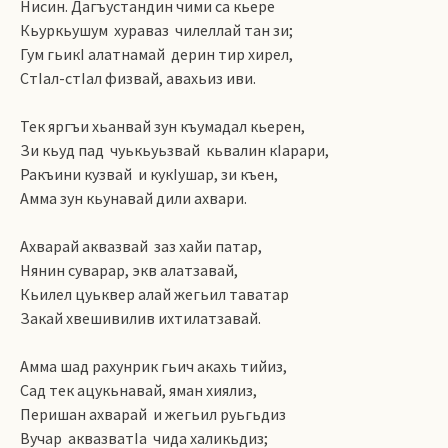
Нисин. Дагъустандин чими са кьере
Кьуркьушум хураваз чилеллай тан зи;
Гум гьикI алатнамай дерин тир хирел,
СтIал-стIал физвай, авахьиз иви.
Тек яргъи хьанвай зун къумадал кьерен,
Зи кьуд пад чуькьуьзвай кьвалин кIарари,
Ракъини кузвай и кукIушар, зи къен,
Амма зун кьунавай дили ахвари.
Ахварай аквазвай заз хайи патар,
Нянин суварар, экв алатзавай,
Кьилел цуьквер алай жегьил таватар
Закай хвешивилив ихтилатзавай.
Амма шад рахунрик гьич акахь тийиз,
Сад тек ацукьнавай, яман хиялиз,
Перишан ахварай и жегьил руьгьдиз
Вучар аквазватIа чида халикьдиз;