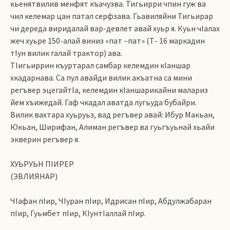
кьенятвилив менфят къачузва. Тигьирри чпин гуж ва
чил келемар цан патал серфзава. Гьавиляйни Тигьирар
чи дереда виридалай вар-девлет авай хуьр я. Куьн чIалах
жеч хуьре 150-алай виниз «пат –пат» (Т- 16 маркадин
тIун вилик галай трактор) ава.
ТIигьиррин къуртарал самбар келемдин кIаншар
хкадарнава. Са пул авайди вилик акъатна са мини
регъвер эцегайтIа, келемдин кIаншарикайни малариз
йем хъижедай. Гаф чкадал аватда лугьуда бубайри.
Вилик вахтара хуьруьз, вад регъвер авай: Ибур Макьан,
Юкьан, Ширифан, Алиман регъвер ва гуьгъуьнай хьайи
экверин регъвер я.
ХУЬРУЬН ПIИРЕР
(ЭВЛИЯНАР)
ЧIафан пIир, ЧIуран пIир, Идрисан пIир, Абдулжабаран
пIир, Гуьмбет пIир, КIунтIаллай пIир.