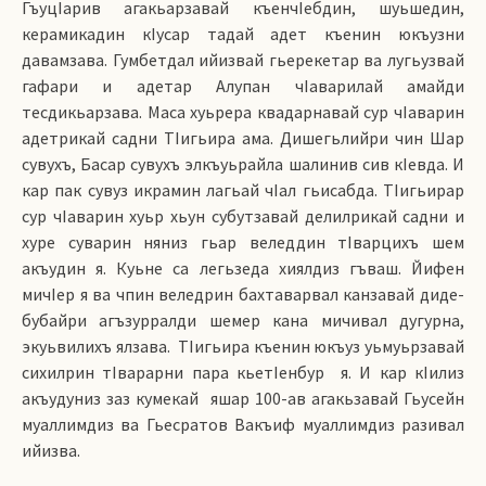
ГъуцIарив агакьарзавай къенчIебдин, шуьшедин,
керамикадин кIусар тадай адет къенин юкъузни
давамзава. Гумбетдал ийизвай гьерекетар ва лугьузвай
гафари и адетар Алупан чIаварилай амайди
тесдикьарзава. Маса хуьрера квадарнавай сур чIаварин
адетрикай садни ТIигьира ама. Дишегьлийри чин Шар
сувухъ, Басар сувухъ элкъуьрайла шалинив сив кIевда. И
кар пак сувуз икрамин лагьай чIал гьисабда. ТIигьирар
сур чIаварин хуьр хьун субутзавай делилрикай садни и
хуре суварин няниз гьар веледдин тIварцихъ шем
акъудин я. Куьне са легьзеда хиялдиз гъваш. Йифен
мичIер я ва чпин веледрин бахтаварвал канзавай диде-
бубайри агъзурралди шемер кана мичивал дугурна,
экуьвилихъ ялзава. ТIигьира къенин юкъуз уьмуьрзавай
сихилрин тIварарни пара кьетIенбур я. И кар кIилиз
акъудуниз заз кумекай яшар 100-ав агакьзавай Гьусейн
муаллимдиз ва Гьесратов Вакъиф муаллимдиз разивал
ийизва.