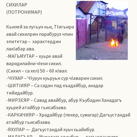
СИХИЛАР
(ПОТРОНИМАР)
Кьилей за лугьун хьи, ТIигьира
авай сихилрин парабуруз чпин
эпитетар – характердин
лакIабар ава.
-МАГЬМУТАР – хуьре авай
варидилайни чIехи сихил.
(Сихил – са хел) 50 – 60 кIвал.
-ЧIУХАР – ЧIурун хуьруьн сур чIаварин сихил.
-ШИТIИЯР – Са садан пад къадайбур, акадар
тийидайбур.
-МИРЗЕЯР – Савад авайбур, абур Къубадин Ханадагъ
хуьрей атайбур гьисабзава.
-КАРКАЧИЯР – Храдайбур (пекер, сумагар) Дагъустандай
атайбур гьисабзава.
-ЯХУЛАР — Дагъустандай куьч хьайибур.
-МАДАГЪАР — Мурадагъадинбур — дагъустанвияр.