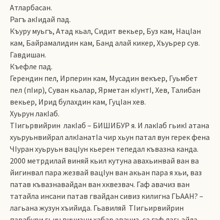
Атларбасан.
Рагъ акIидай пад.
Къуру муьгъ, Атад кьал, Сидит векьер, Буз кам, НацIан
кам, Байрамалидин кам, Банд алай кикер, Хъуьрер сув.
Гавдишан.
Къефле пад.
Герендин пел, Ирперин кам, Мусадин векъер, Гуьмбет
пел (пIир), Суван кьалар, Ярметан кIунтI, Хев, Талибан
векьер, Ирид булахдин кам, ГуцIан хев.
Хуьрун лакIаб.
ТIигьрвийрин лакIаб – БИШИБУР я. И лакIаб гьикI атана
хуьруьнвийрал алкIанатIа чир хьун патал вун герек фена
ЧIуран хуьруьн вацIун кьерен тепедал къвазна канда.
2000 метрдилай виняй кьил кутуна авахьинвай ван ва
йигинвал пара жезвай вацIун ван акьан пара я хьи, ваз
патав къвазнавайдан ван хквезвач. Гаф авачиз ван
татайла инсани патав гвайдан сивиз килигна ГЬААН? –
лагьана жузун хъийида. Гьавиляй ТIигьирвийрин
парабури гьич вичизни хабар авачиз, са гаф лагьайла