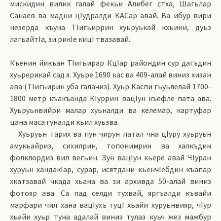
мискидин вилик галай фекьи Алибег стха, Шагьлар
Санаев ва мадни цIудралди КАСар авай. Ва ибур вири
незерда къуна ТIигьиррин хуьруькай кхьини, дуьз
лагьайтIа, зи рикIе кицI твазавай.
Къенин йикъан ТIигьирар КцIар райондин сур дагъдин
хуьрерикай сад я. Хуьре 1690 кас ва 409-алай виниз хизан
ава (ТIигьирин уба галачиз). Хуьр Каспи гьуьлелай 1700-
1800 метр къакъанда КIуррин вацIун къефле пата ава.
Хуьруьнвийри малар хуьналди ва келемар, картуфар
цана маса гуналди кьил хуьзва.
Хуьруьн тарих ва пун чирун патал чна цIуру хуьруьн
амукьайриз, сихилрин, топонимрин ва халкъдин
фолклордиз вил вегьин. Зун вацIун кьере авай ЧIуран
хуруьн хандакIар, сурар, исятдани кьенчIебдин къапар
хкатзавай чкада хьана ва зи архивда 50-алай виниз
фотояр ава. Са пад селди тухвай, яргъалди къвайи
марфари чил хана вацIухъ гуцI хьайи хуруьнвияр, чIур
хьайи хуьр туна адалай виниз тулаз куьч жез мажбур