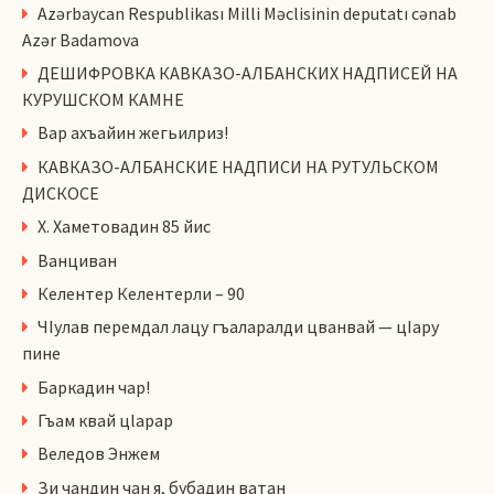
Azərbaycan Respublikası Milli Məclisinin deputatı cənab
Azər Badamova
ДЕШИФРОВКА КАВКАЗО-АЛБАНСКИХ НАДПИСЕЙ НА
КУРУШСКОМ КАМНЕ
Вар ахъайин жегьилриз!
КАВКАЗО-АЛБАНСКИЕ НАДПИСИ НА РУТУЛЬСКОМ
ДИСКОСЕ
Х. Хаметовадин 85 йис
Ванциван
Келентер Келентерли – 90
ЧIулав перемдал лацу гъаларалди цванвай — цIару
пине
Баркадин чар!
Гъам квай цlарар
Веледов Энжем
Зи чандин чан я, бубадин ватан