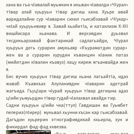
хана ва гьа чIавалай муьмкин я икьван чIавалди «ЧIурал»
тIвар алай хуьруьн тIвар дигиш хана. Хуьре авай
варидалайни сур чIаварин сихил гьисабзавай «ЧIухар»
чкIай хуьруьнвияр я. Завай хьайитIа, и катаклизм Х-ХII
вишйисара хьанава. И версиядин дуьзвал
тесдикьарзавай фактарикай садлагьайди, ЧIурал
хуьруьн дегь сурарин амукьаяр «Къураматдин сурар»
жен ва а сурарин хурудин къванцин кIаник патаз
(мийитдин кIвалин къавуз) лацу киреж ягъанвайди жен
я.
Бес вучиз хуьруьн тIвар дигиш хьана лагьайтIа, идаз
жаваб Къавкъаз Алупаниядин чIаварин адетрай
жагъида. ГъуцIари чIурай хуьруьн тIвар дегишна адаз
цIийи уьмуьрдин тIвар гудай чIалахвал авайди тир.
Садни хуьруьн цIийи чка(ттул) Гавдишан ва Гуьмбет
пелериз(пIирер) мукьвал хьунни хъсан кар гьисабзавай.
Дагъдин хуьрерин этнографиядикай кхьирла, зун и
фикирдал фад-фад хквезва.
«Хуьр дагълариз мукьвал