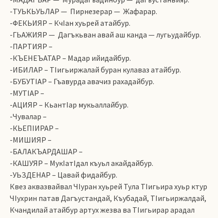
-ТУЬКЬУЬЛАР — Пирнезерар — Жафарар.
-ФЕКЬИЯР – КчIан хуьрей атайбур.
-ГЬАЖИЯР — Дагъкьван авай аш канда — лугьудайбур.
-ПАРТИЯР –
-КЪЕНЕЪАТАР – Мадар ийидайбур.
-ИБИЛАР – ТIигьиржалай буран кулаваз атайбур.
-БУБУТIАР – Гъавурда авачиз рахадайбур.
-МУТIАР –
-АЦИЯР – КьантIар мукьаллайбур.
-Чувалар –
-КЬЕПIИРАР –
-МИШИЯР –
-БАЛАКЪАРДАШАР –
-КАШУЯР – МукIатIдал къуьл акайдайбур.
-УЬЗДЕНАР – Цавай фидайбур.
Квез аквазвайвал ЧIуран хуьрей Тула ТIигьира хуьр ктур
ЧIухрин патав Дагъустандай, Къубадай, ТIигьиржалдай,
Кчандилай атайбур артух жезва ва ТIигьирар арадал