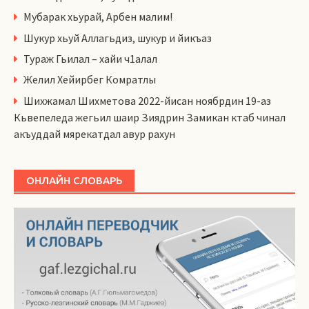
Мубарак хьурай, Арбен малим!
Шукур хьуй Аллагьдиз, шукур и йикъаз
Тураж Гьилал – хайи ч1алал
Желил Хейирбег Комратлы
Шихжамал Шихметова 2022-йисан ноябрдин 19-аз
Кьвепеледа жегьил шаир Зиядрин Замикан ктаб чинал
акъуддай мярекатдал авур рахун
ОНЛАЙН СЛОВАРЬ