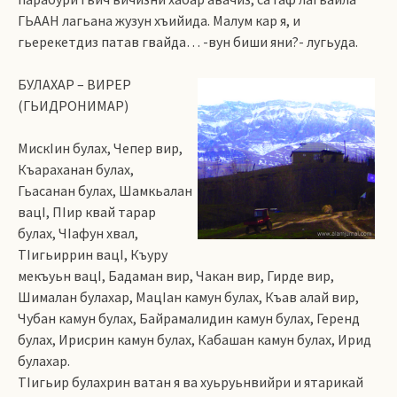
ГЬААН лагьана жузун хъийида. Малум кар я, и
гьерекетдиз патав гвайда… -вун биши яни?- лугьуда.
БУЛАХАР – ВИРЕР
(ГЬИДРОНИМАР)
МискIин булах, Чепер вир,
Къараханан булах,
Гьасанан булах, Шамкьалан
вацI, ПIир квай тарар
булах, ЧIафун хвал,
ТIигьиррин вацI, Къуру
мекъуьн вацI, Бадаман вир, Чакан вир, Гирде вир,
Шималан булахар, МацIан камун булах, Къав алай вир,
Чубан камун булах, Байрамалидин камун булах, Геренд
булах, Ирисрин камун булах, Кабашан камун булах, Ирид
булахар.
ТIигьир булахрин ватан я ва хуьруьнвийри и ятарикай