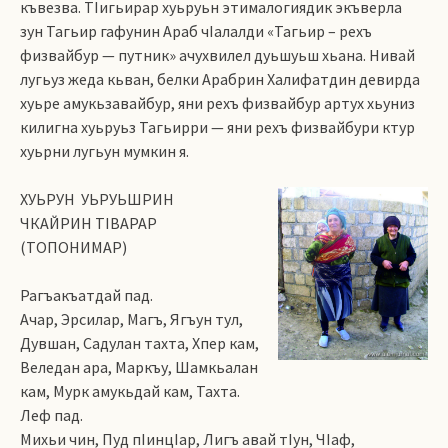
къвезва. ТIигьирар хуьруьн этималогиядик экъверла
зун Тагьир гафунин Араб чIалалди «Тагьир – рехъ
физвайбур — путник» ачухвилел дуьшуьш хьана. Нивай
лугьуз жеда кьван, белки Арабрин Халифатдин девирда
хуьре амукьзавайбур, яни рехъ физвайбур артух хьуниз
килигна хуьруьз Тагьирри — яни рехъ физвайбури ктур
хуьрни лугьун мумкин я.
ХУЬРУН УЬРУЬШРИН
ЧКАЙРИН ТIВАРАР
(ТОПОНИМАР)
Рагъакъатдай пад.
Ачар, Эрсилар, Магъ, Ягъун тул,
Дувшан, Садулан тахта, Хпер кам,
Веледан ара, Маркъу, Шамкьалан
кам, Мурк амукьдай кам, Тахта.
Леф пад.
Михьи чин, Пуд пIинцIар, Лигъ авай тIун, ЧIаф,