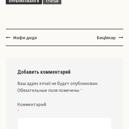
ОПУБЛИКОВАНО В
СТАТЬИ
Навигация
Мафи диде
Бицlекар
Добавить комментарий
Ваш адрес email не будет опубликован.
Обязательные поля помечены
*
Комментарий
*