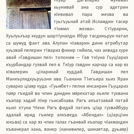
хьунивай ана сур адетрин
кIевивал пара жезва ва
гуьгъуьнай атай Исламдин тасир
тIимил жезва». СтIурарни,
Хуьлуьхъар хкудун шартIуналди. Ибур тасдикьрун патал
са шумуд факт ава. Алупан чIаварин дини атрибутар
хуьзвай пелерин тIвариз фикир гийила, чаз аквада хуре
авай «Гавдишан пел» топоним — Гав ткIуна ГъуцIариз
къурбандар гузвай пел я. ТкIур гавдин карчар са кар яз
кIвалерин цIларикай куддай. Гавдишан пел
Манкъулидхуьруьзни ава. Гьанани ТIигьира хьиз Яран
сувариз цIаяр куда. «Гуьмбет» пелни инсанрин Гъуцариз
паяр гъидай ва чпин диндин мярекатар кьиле тухвана
къапар хадай пIир гьисабзава. Рагъ акъатзавай патай
кьил ктуна ЧIехи Рагъ фидай патахъ цIар гузвайбуру
адалай ирид гъилер элкъведа. «Абендал» (цIарцIин
юкьва) са кар яз чпик галаз гъанвай къапар чIахмахдин
къванерал хана, ванер (канивилер, шикаятар, дуьаяр)