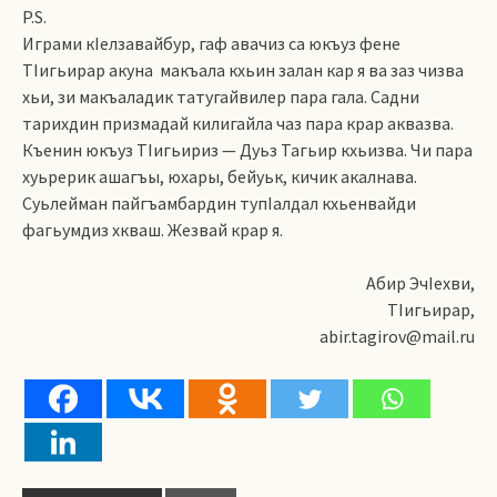
P.S.
Играми кIелзавайбур, гаф авачиз са юкъуз фене
ТIигьирар акуна макъала кхьин залан кар я ва заз чизва
хьи, зи макъаладик татугайвилер пара гала. Садни
тарихдин призмадай килигайла чаз пара крар аквазва.
Къенин юкъуз ТIигьириз — Дуьз Тагьир кхьизва. Чи пара
хуьрерик ашагъы, юхары, бейуьк, кичик акалнава.
Суьлейман пайгъамбардин тупIалдал кхьенвайди
фагьумдиз хкваш. Жезвай крар я.
Абир ЭчIехви,
ТIигьирар,
abir.tagirov@mail.ru