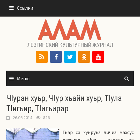
Перейти
Ссылки
к
содержимому
ЛЕЗГИНСКИЙ КУЛЬТУРНЫЙ ЖУРНАЛ
Меню
ЧIуран хуьр, ЧIур хьайи хуьр, ТIула
ТIигьир, ТIигьирар
26.06.2014
826
Гьар са хуьруьз вичиз махсус
рахунар, тIул, адетар ва