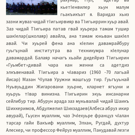
кьетIенвилер хьун малум
гьакъикъат я. Варидаз хьиз
зазни жуваз чидай тIигьирвияр ва ТIигьиррин хуьр авай.
Заз чидай ТIигьира патав гвай хуьрера тамам тушир
шакIелар(школаяр) авайла, ана тамам юкьван шакIел
авай. Чи хуьрей фена ана кIелин давамрайбуру
гуьгъунай институтра ва техникумра кIелунар
давамардай. Балаяр начагъ хьайи дидейриз ТIигьирин
«Гуьм­бет»дивай чара кан женни са адетдиз
элкъвенавай. ТIигьира а чIавариз (1960 -70 лагьай
йисар) Мазан ЧIулав Уружни машгьур тир. Гуьгъуьнай
Нуьвуьддин Жигаровани зуьрне, кларнет ягъуни и
хуьруь тIвар винизна. ТIигьирин экуь инсанарни
сейлибур тир. Абурун арада заз мукьвалай чидай Шаикъ
Шихкеримов, Абдулжелил Шихзадаев(Албеса абруз икир
авурай), Гьусен муаллим, чаз ЭчIехуьре француз чIалан
тарсар гайи Вакъиф муаллим, Элхан, Ругдай, духтур
Алескер, чи профессор Фейруз муаллим, Пакудавай лезги