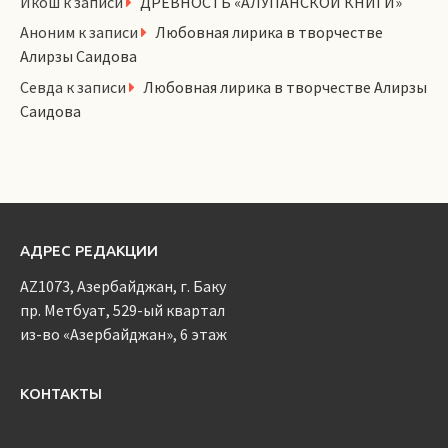
Икош
к записи
ДРЕВНОСТЬ «АЛУПАНСКОЙ КНИГИ»
Аноним
к записи
Любовная лирика в творчестве
Алирзы Саидова
Севда
к записи
Любовная лирика в творчестве Алирзы
Саидова
АДРЕС РЕДАКЦИИ
AZ1073, Азербайджан, г. Баку
пр. Метбуат, 529-ый квартал
из-во «Азербайджан», 6 этаж
КОНТАКТЫ