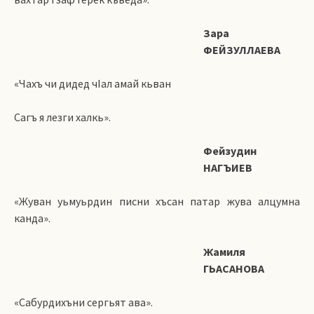
Зара
ФЕЙЗУЛЛАЕВА
«Чахъ чи дидед чIал амай кьван
Сагъ я лезги халкь».
Фейзудин
НАГЪИЕВ
«Жуван уьмуьрдин писни хъсан патар жува алцумна
канда».
Жамиля
ГЬАСАНОВА
«Сабурдихъни сергьят ава».