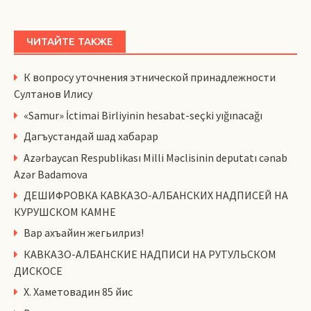
ЧИТАЙТЕ ТАКЖЕ
К вопросу уточнения этнической принадлежности
Султанов Илису
«Samur» İctimai Birliyinin hesabat-seçki yığınacağı
Дагъустандай шад хабарар
Azərbaycan Respublikası Milli Məclisinin deputatı cənab
Azər Badamova
ДЕШИФРОВКА КАВКАЗО-АЛБАНСКИХ НАДПИСЕЙ НА
КУРУШСКОМ КАМНЕ
Вар ахъайин жегьилриз!
КАВКАЗО-АЛБАНСКИЕ НАДПИСИ НА РУТУЛЬСКОМ
ДИСКОСЕ
Х. Хаметовадин 85 йис