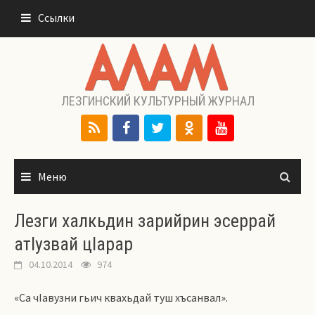
Перейти
Ссылки
к
содержимому
ЛЕЗГИНСКИЙ КУЛЬТУРНЫЙ ЖУРНАЛ
Меню
Лезги халкьдин зарийрин эсеррай
атIузвай цIарар
04.10.2014
974
«Са чIавузни гьич квахьдай туш хъсанвал».