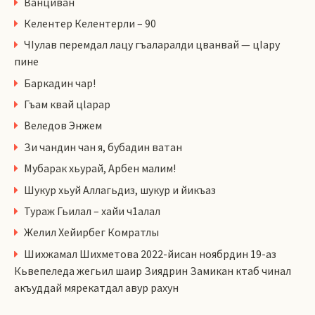
Ванциван
Келентер Келентерли – 90
ЧIулав перемдал лацу гъаларалди цванвай — цIару
пине
Баркадин чар!
Гъам квай цlарар
Веледов Энжем
Зи чандин чан я, бубадин ватан
Мубарак хьурай, Арбен малим!
Шукур хьуй Аллагьдиз, шукур и йикъаз
Тураж Гьилал – хайи ч1алал
Желил Хейирбег Комратлы
Шихжамал Шихметова 2022-йисан ноябрдин 19-аз
Кьвепеледа жегьил шаир Зиядрин Замикан ктаб чинал
акъуддай мярекатдал авур рахун