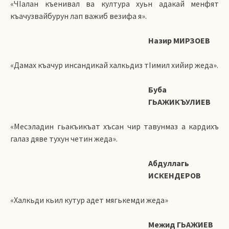
«ЧIалан къенивал ва култура хуьн адакай менфят
къачузвайбурун лап важиб везифа я».
Назир МИРЗОЕВ
«Дамах къачур инсандикай халкьдиз тIимил хийир жеда».
Буба
ГЬАЖИКЪУЛИЕВ
«Месэладин гьакъикъат хъсан чир тавунмаз а кардихъ
галаз дяве тухун четин жеда».
Абдуллагь
ИСКЕНДЕРОВ
«Халкьди кьил кутур адет мягькемди жеда»
Межид ГЬАЖИЕВ