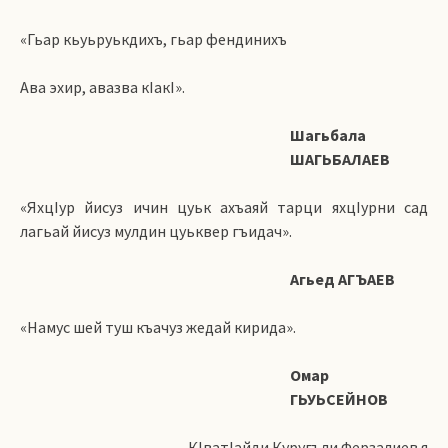
«Гьар кьуьруькдихъ, гьар фендинихъ
Ава эхир, авазва кIакI».
Шагьбала
ШАГЬБАЛАЕВ
«ЯхцIур йисуз ичин цуьк ахъаяй тарци яхцIурни сад
лагьай йисуз мулдин цуьквер гъидач».
Агьед АГЪАЕВ
«Намус шей туш къачуз жедай кирида».
Омар
ГЬУЬСЕЙНОВ
КIватIайди Куругъли Ферзалиев я