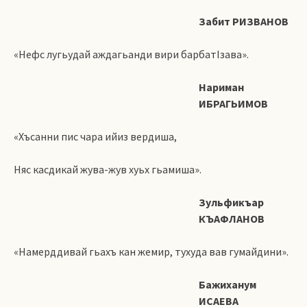
Забит РИЗВАНОВ
«Нефс лугьудай аждагьанди вири барбатIзава».
Нариман
ИБРАГЬИМОВ
«Хъсанни пис чара ийиз вердиша,
Няс касдикай жува-жув хуьх гьамиша».
Зульфикъар
КЪАФЛАНОВ
«Намерддивай гьахъ кан жемир, тухуда вав гумайдини».
Бажиханум
ИСАЕВА