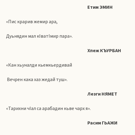
Етим ЭМИН
«Пис крарив жемир ара,
Дуьнядин мал кIватIмир пара».
Хпеж КЪУРБАН
«Кан хьуналди кьемкьердивай
Вечрен кака хаз жедай туш».
Лезги НЯМЕТ
«Тарихни чIал са арабадин кьве чарх я».
Расим ГЬАЖИ