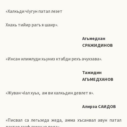
«Халкьди чIугун патал лезет
Хкахь тийир рагъ я шаир».
Агьмедхан
СРАЖИДИНОВ
«Инсан илимлуди хьуниз ктабди рехъ ачухзава».
Тажидин
АГЬМЕДХАНОВ
«Жуван чIал хуьх, ам ви халкьдин девлет я».
Алирза САИДОВ
«Писвал са легьзеда жеда, амма хъсанвал авун патал
вахтар гзаф герек къведа».