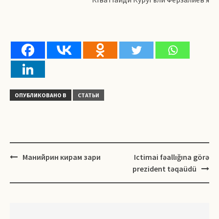
ОПУБЛИКОВАНО В
СТАТЬИ
Навигация
Манийрин кирам зари
Ictimai fəallığına görə
prezident təqaüdü