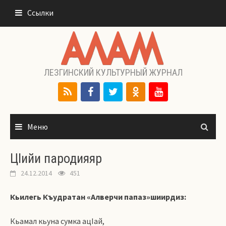
Перейти
Ссылки
к
содержимому
ЛЕЗГИНСКИЙ КУЛЬТУРНЫЙ ЖУРНАЛ
Меню
ЦIийи пародияяр
24.12.2014
451
Кьилегь Къудратан «Алверчи папаз»шиирдиз:
Кьамал кьуна сумка ацIай,