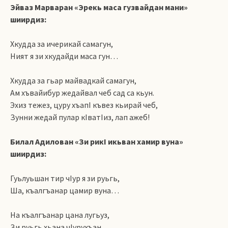
Эйваз Марваран «Эрекь маса гузвайдан мани»
шиирдиз:
Хкудда за ичерикай самагун,
Ният я зи хкудайди маса гун…
Хкудда за гьар майвадкай самагун,
Ам хъвайибур жедайвал чеб сад са кьун.
Эхиз тежез, цуру хъапI къвез кьирай чеб,
Зунни жедай пулар кIватIиз, лап ажеб!
Билал Адилован «Зи рикI икьван хамир вуна»
шиирдиз:
Гуьлуьшан тир чIур я зи руьгь,
Ша, къалгъанар цамир вуна…
На къалгъанар цана лугьуз,
Зи руьгь хьана чIурухъан.