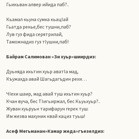
Гьикьван алвер ийида паб?..
Кьамал кьуна сумка кьацIай
Гьатда рекье,бес тушни,паб?
Лув гуз фида серятрилай,
Таможнадиз гуз тIушни,паб!
Байрам Салимован «Зи хуьр»шиирдиз:
Дуьняда ихьтин хуьр аватIа мад,
Къужахда авай Шагьдагъдин рехи…
ЧIехи шаир, мад авай туш ихьтин хуьр?
Кчан вуча, бес ТIигьиржал, бес Кьуьхуьр?..
Жуван хуьруьн тарифарун герек туш:
Им жезва махуник квай кациз туьш!
Асеф Мегьманан»Камар жеда»гъезелдиз: