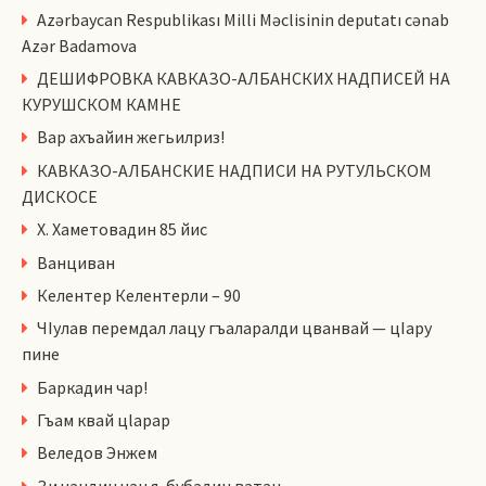
Azərbaycan Respublikası Milli Məclisinin deputatı cənab
Azər Badamova
ДЕШИФРОВКА КАВКАЗО-АЛБАНСКИХ НАДПИСЕЙ НА
КУРУШСКОМ КАМНЕ
Вар ахъайин жегьилриз!
КАВКАЗО-АЛБАНСКИЕ НАДПИСИ НА РУТУЛЬСКОМ
ДИСКОСЕ
Х. Хаметовадин 85 йис
Ванциван
Келентер Келентерли – 90
ЧIулав перемдал лацу гъаларалди цванвай — цIару
пине
Баркадин чар!
Гъам квай цlарар
Веледов Энжем
Зи чандин чан я, бубадин ватан