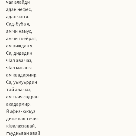
чал алайди
адан нефес,
адан чан я.
Сад-буба я,
ам чи намус,
ам чи гъейрат,
ам виждан я.
Са, дидедин
чIал ава чаз,
чIал масан я
ам квадармир.
Са, уьмуьрдин
тай ава чаз,
ам гьич садран
акадармир.
Йифиз-юкъуз
динжвал течиз
кIвалахзавай,
гъудкьван авай