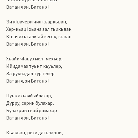
Ватан я зи, Ватан я!
Зи кIвачери чил къаркьван,
Хер-кьацI хьана зал гьикьван.
КIвачихъ галкIай кесек, къван
Ватан я зи, Ватан я!
Хьайи чIавуз мел- мехъер,
Ийидамаз туьнт кьуьлер,
За руквадал тур гелер
Ватан я, зи Ватан я!
Цуьк ахъаяй яйлахар,
Дурру, серин булахар,
Булахрив гвай дамахар
Ватан я зи, Ватан я!
Кьакьан, рехи дагъларни,