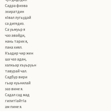
Садра физва
эхиратдин
кIвал лугьудай
са дигедиз.
Са уьмуьр я
чаз авайди,
накь тарих я,
пака хиял.
Къадир чир жен
ша чаз адан,
халкьар хъуьруьн
тавурай чал.
Садбур вири
гьар куьнилай
заз вине я.
Садал сад мад
гилитIайтIа
ам пине я.