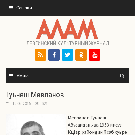
Перейти
Ссылки
к
содержимому
ЛЕЗГИНСКИЙ КУЛЬТУРНЫЙ ЖУРНАЛ
Меню
Гуьнеш Мевланов
12.05.2015
621
Мевланов Гуьнеш
Абусаидан хва 1953 йисуз
КцIар райондин Ясаб хуьре