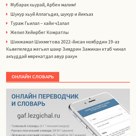
Мубарак хьурай, Арбен малим!
Шукур хьуй Аллагьдиз, шукур и йикъаз
Тураж Гьилал – хайи ч1алал
Желил Хейирбег Комратлы
Шихжамал Шихметова 2022-йисан ноябрдин 19-аз
Кьвепеледа жегьил шаир Зиядрин Замикан ктаб чинал
акъуддай мярекатдал авур рахун
ОНЛАЙН СЛОВАРЬ