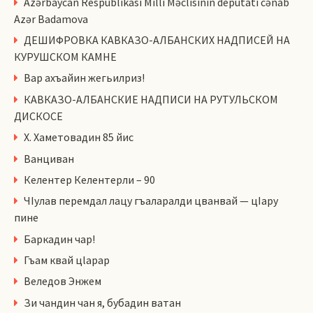
Azərbaycan Respublikası Milli Məclisinin deputatı cənab
Azər Badamova
ДЕШИФРОВКА КАВКАЗО-АЛБАНСКИХ НАДПИСЕЙ НА
КУРУШСКОМ КАМНЕ
Вар ахъайин жегьилриз!
КАВКАЗО-АЛБАНСКИЕ НАДПИСИ НА РУТУЛЬСКОМ
ДИСКОСЕ
Х. Хаметовадин 85 йис
Ванциван
Келентер Келентерли – 90
ЧIулав перемдал лацу гъаларалди цванвай — цIару
пине
Баркадин чар!
Гъам квай цlарар
Веледов Энжем
Зи чандин чан я, бубадин ватан