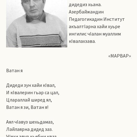
дидедиз хьана.
Азербайжандин
Педагогикадин Институт
акъалтIарна хайи хуьре
ингилис чIалан муаллим
кIвалахзава.
«МАРВАР»
Ватан я
Дидеди зун хайи кIвал,
И кIвалерин гьар са цал,
Цлараллай ширед ял,
Ватан я зи, Ватан я!
Аял чIавуз шехьдамаз,
Лайлаярна дидед заз.
ЧIехи авур кьебни кваз