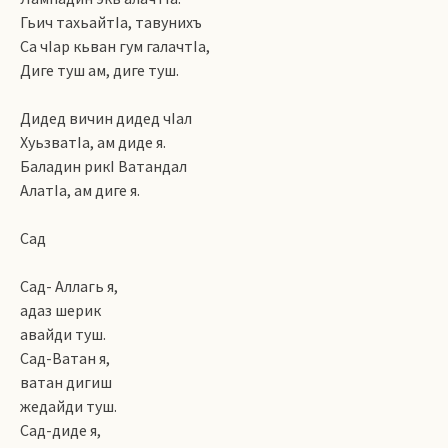
Гьич тахьайтIа, тавунихъ
Са чIар кьван гум галачтIа,
Диге туш ам, диге туш.
Дидед вичин дидед чIал
ХуьзватIа, ам диде я.
Баладин рикI Ватандал
АлатIа, ам диге я.
Сад
Сад- Аллагь я,
адаз шерик
авайди туш.
Сад-Ватан я,
ватан дигиш
жедайди туш.
Сад-диде я,