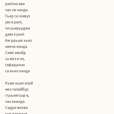
рикIни ава
чаз чи чанда.
Гьар са чIавуз
уях я рикI,
чи уьмуьрдин
даях я рикI.
Ам шуьше хьиз
хвена канда.
Сиве авайд
са мез я чи,
гафарални
са кьил канда.
Кьве кьил алай
мез галайбур
гъуьлягъар я,
чаз аканда.
Садра жезва
чун дидедиз.