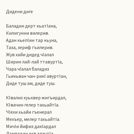
Дидени диге
Баладин дерт кьатIана,
Килигунни вилерив.
Адан кьепIин тар кьуна,
Таза, зериф гъилерив.
Жув хайи дидед чIалал
Ширин лай-лай ттавуртIа,
Чара чIалал баладиз
Гьикьван чан-рикI авуртIан,
Диде туш ам, диде туш.
КIвализ хуьквер жигъирдал,
КIвачин гелер тахьайтIа.
ЧIехи хьайи гъенерал
Мехъер, мелер тахьайтIа.
МичIи йифиз дакIардал
Лампадин экв алачтIа.