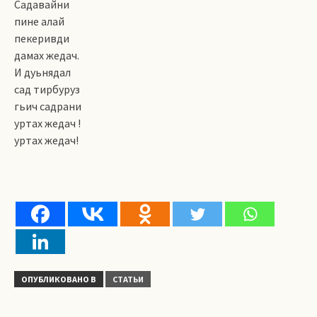
Садавайни
пине алай
пекеривди
дамах жедач.
И дуьнядал
сад тирбуруз
гьич садрани
уртах жедач !
уртах жедач!
ОПУБЛИКОВАНО В
СТАТЬИ