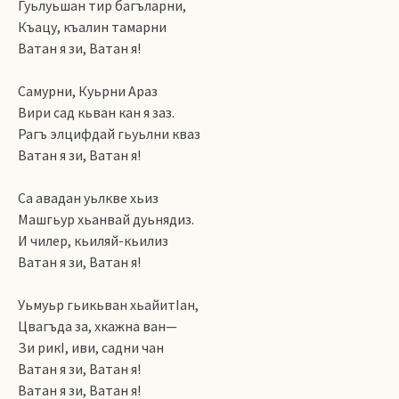
Гуьлуьшан тир багъларни,
Къацу, къалин тамарни
Ватан я зи, Ватан я!
Самурни, Куьрни Араз
Вири сад кьван кан я заз.
Рагъ элцифдай гьуьлни кваз
Ватан я зи, Ватан я!
Са авадан уьлкве хьиз
Машгьур хьанвай дуьнядиз.
И чилер, кьиляй-кьилиз
Ватан я зи, Ватан я!
Уьмуьр гьикьван хьайитIан,
Цвагъда за, хкажна ван—
Зи рикI, иви, садни чан
Ватан я зи, Ватан я!
Ватан я зи, Ватан я!