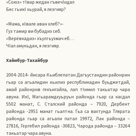
«Союз» тIвар жедан гъвечIидал
Бес гьикI хьурай, я лезгияр?
«Мама, кIвале аван хлеб?»-
Гуз тамир ви бубадиз себ.
«Верёвкадиз» хъулгьузмач еб…
ЧIал амукьдан, я лезгияр.
Хайибур-Тахайбур
2004-2014- йисара Кьиблепатан Дагъустандин районрин
гьар са агьалидин кьилиз республикадин буьджетдай,
амай районрив гекъигайла, лап тIимил такьатар чара
авуна. ИкI, Магьарамдхуьруьн районда гьар са касдал
5502 манат, С. Сталский районда – 7920, Дербент
районда -2951 манат гьалтна. Гьа са вахтунда Тлярата
районда гьар са агьали патал 19972, Лак районда –
27816, Гергебил районда -30823, Чарода районда – 33264
такьатар чара авуна.