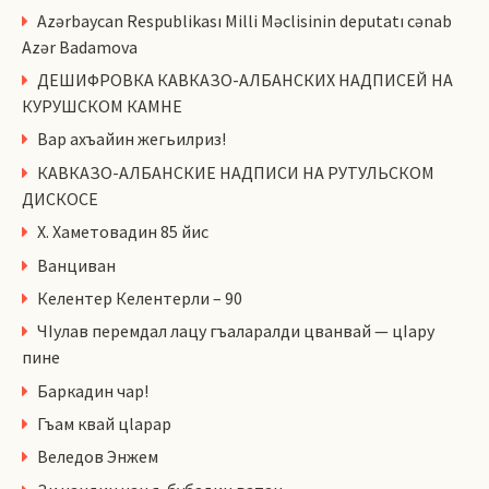
Azərbaycan Respublikası Milli Məclisinin deputatı cənab
Azər Badamova
ДЕШИФРОВКА КАВКАЗО-АЛБАНСКИХ НАДПИСЕЙ НА
КУРУШСКОМ КАМНЕ
Вар ахъайин жегьилриз!
КАВКАЗО-АЛБАНСКИЕ НАДПИСИ НА РУТУЛЬСКОМ
ДИСКОСЕ
Х. Хаметовадин 85 йис
Ванциван
Келентер Келентерли – 90
ЧIулав перемдал лацу гъаларалди цванвай — цIару
пине
Баркадин чар!
Гъам квай цlарар
Веледов Энжем