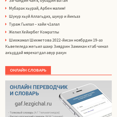
Зи чандин чан я, бубадин ватан
Мубарак хьурай, Арбен малим!
Шукур хьуй Аллагьдиз, шукур и йикъаз
Тураж Гьилал – хайи ч1алал
Желил Хейирбег Комратлы
Шихжамал Шихметова 2022-йисан ноябрдин 19-аз
Кьвепеледа жегьил шаир Зиядрин Замикан ктаб чинал
акъуддай мярекатдал авур рахун
ОНЛАЙН СЛОВАРЬ