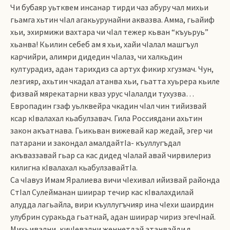
Чи бубаяр уьтквем инсанар тирди чаз абуру чал михьи
гьамга хьтин чIал агакьурунайни аквазва. Амма, гьайиф
хьи, эхирмижи вахтара чи чIал тежер кьван “къуьруь”
хьанва! Кьилин себеб ам я хьи, хайи чIалал машгъул
карчийри, алимри дидедин чIалаз, чи халкьдин
културадиз, адан тарихдиз са артух фикир хгузмач. Чун,
лезгияр, ахьтин чкадал атанва хьи, гьатта хуьрера кьиле
физвай мярекатарни кваз урус чIалалди тухузва…
Европадин гзаф уьлквейра чкадин чIал чин тийизвай
ксар кIвалахал кьабулзавач. Гила Россиядани ахьтин
закон акъатнава. Гьикьван вижевай кар жедай, эгер чи
патарани и закондал амалдайтIа- къуллугъдал
акъваззавай гьар са кас дидед чIалай авай чирвилериз
килигна кIвалахал кьабулзавайтIа.
Са чIавуз Имам Яралиева вичи чIехивал ийизвай районда
СтIал Сулейманан шиирар течир кас кIвалахдилай
алудда лагьайла, вири къуллугъчияр ина чIехи шаирдин
улубрин суракьда гьатнай, адан шиирар чириз эгечIнай.
Михьивални, кичIевални женнетдай атанвайди я