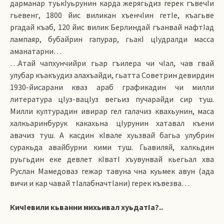
дарманар туькIуьрунин карда жерягьдиз герек гъвечIи
гьевенг, 1800 йис виликан хъенчIин гетIе, къагьве
ргадай къаб, 120 йис вилик Берлиндай гъанвай нафтIад
лампаяр, бубайрин гапурар, гьакI цIудралди масса
аманатарни…
…Атай чапхунчийри гьар гъилера чи чIал, чав гвай
улубар къакъудиз алахъайди, гьатта Советрин девирдин
1930-йисарани кваз араб графикадин чи милли
литература цIуз-вацIуз вегьиз пучарайди сир туш.
Милли културадин ивирар гел галачиз квахьунин, маса
халкьаринбурук какахьна цIурунин хатавал къени
авачиз туш. А касдин кIвале хуьзвай багьа улубрин
суракьда авайбурни кими туш. Гьавиляй, халкьдин
руьгьдин еке девлет кIватI хъувунвай кьегьал хва
Руслан Мамедоваз гежар тавуна чна куьмек авун (ада
вичи и кар чавай тIалабначтIани) герек къвезва…
КичIевили кьванни михьивал хуьдатIа?..