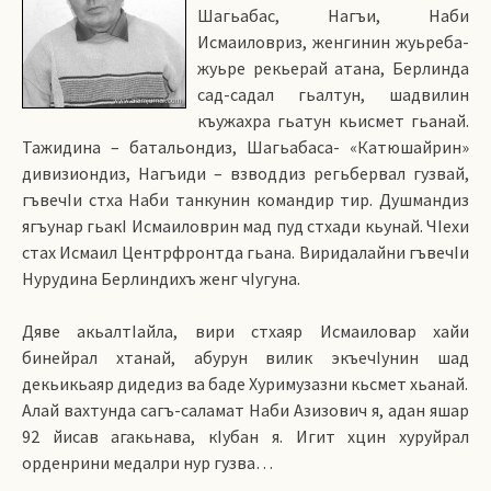
Шагьабас, Нагъи, Наби
Исмаиловриз, женгинин жуьреба-
жуьре рекьерай атана, Берлинда
сад-садал гьалтун, шадвилин
къужахра гьатун кьисмет гьанай.
Тажидина – батальондиз, Шагьабаса- «Катюшайрин»
дивизиондиз, Нагъиди – взводдиз регьбервал гузвай,
гъвечIи стха Наби танкунин командир тир. Душмандиз
ягъунар гьакI Исмаиловрин мад пуд стхади кьунай. ЧIехи
стах Исмаил Центрфронтда гьана. Виридалайни гъвечIи
Нурудина Берлиндихъ женг чIугуна.
Дяве акьалтIайла, вири стхаяр Исмаиловар хайи
бинейрал хтанай, абурун вилик экъечIунин шад
декьикьаяр дидедиз ва баде Хуримузазни кьсмет хьанай.
Алай вахтунда сагъ-саламат Наби Азизович я, адан яшар
92 йисав агакьнава, кIубан я. Игит хцин хуруйрал
орденрини медалри нур гузва…