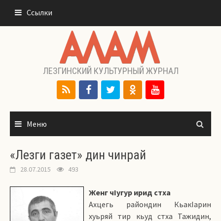
Перейти
Ссылки
к
содержимому
ЛЕЗГИНСКИЙ КУЛЬТУРНЫЙ ЖУРНАЛ
Меню
«Лезги газет» дин чинрай
28.07.2015
493
Женг чIугур ирид стха
Ахцегь райондин КьакIарин
хуьряй тир кьуд стха Тажидин,