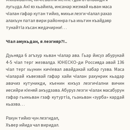
лугьуда. АкI яз хьайила, инсанар жезмай кьван маса
чIалан гафар кутан тийиз, михьи лезги чIалал рахаз
алахъун патал вири районнра гьа ихьтин къайдаяр
тунайтIа хъсан жедачирни!…
ЧIал амукьдан, я лезгияр?!..
Дуьняда 6 агъзур кьван чIалар ава. Гьар йисуз абурукай
4-5 чIал терг жезвалда. ЮНЕСКО-ди Россияда авай 136
чIал терг хьунин кичIевал авайдакай хабар гузва. Маса
чIаларай къвезвай гафар хайи чIалан рахунрик кьадар
авачиз кутуникди, къенин юкъуз лезгичIални вичин
иесийри кIеняй акъудзава. Абуруз лезги чIалак масабурун
гафар гьикьван гзаф кутуртIа, гьакьван «зурба» кардай
кьазва…
Рахун тийиз чун лезгидал,
Хъвер ийида чал виридал.