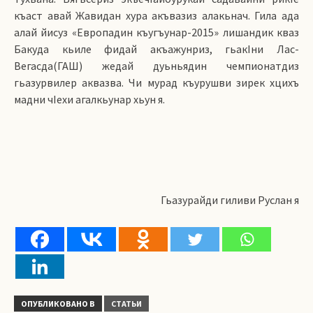
къаст авай Жавидан хура акъвазиз алакьнач. Гила ада
алай йисуз «Европадин къугъунар-2015» лишандик кваз
Бакуда кьиле фидай акъажунриз, гьакIни Лас-
Вегасда(ГАШ) жедай дуьньядин чемпионатдиз
гьазурвилер аквазва. Чи мурад къурушви зирек хцихъ
мадни чIехи агалкьунар хьун я.
Гьазурайди гиливи Руслан я
ОПУБЛИКОВАНО В
СТАТЬИ