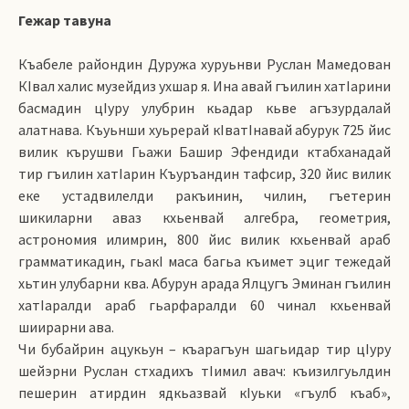
Гежар тавуна
Къабеле райондин Дуружа хуруьнви Руслан Мамедован
КIвал халис музейдиз ухшар я. Ина авай гъилин хатIарини
басмадин цIуру улубрин кьадар кьве агъзурдалай
алатнава. Къуьнши хуьрерай кIватIнавай абурук 725 йис
вилик кърушви Гьажи Башир Эфендиди ктабханадай
тир гъилин хатIарин Къуръандин тафсир, 320 йис вилик
еке устадвилелди ракъинин, чилин, гъетерин
шикиларни аваз кхьенвай алгебра, геометрия,
астрономия илимрин, 800 йис вилик кхьенвай араб
грамматикадин, гьакI маса багьа къимет эциг тежедай
хьтин улубарни ква. Абурун арада Ялцугъ Эминан гъилин
хатIаралди араб гьарфаралди 60 чинал кхьенвай
шиирарни ава.
Чи бубайрин ацукьун – къарагъун шагьидар тир цIуру
шейэрни Руслан стхадихъ тIимил авач: къизилгуьлдин
пешерин атирдин ядкьазвай кIуьки «гъулб къаб»,