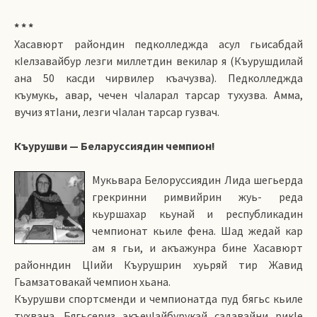
* * *
Хасавюрт райондин педколледжда асул гьисабдай
кIелзавайбур лезги миллетдин векилар я (Къурушдилай
ана 50 касди чирвилер къачузва). Педколледжда
къумукь, авар, чечен чIаларал тарсар тухузва. Амма,
вучиз ятIани, лезги чIалан тарсар гузвач.
Къурушви — Беларуссиядин чемпион!
Мукьвара Белоруссиядин Лида шегьерда
грекринни римвийрин жуь­- реда
кьуршахар кьунай и республикадин
чемпионат кьиле фена. Шад жедай кар
ам я гьи, и акъажунра бине Хасавюрт
районндин ЦIийи Къурушрин хуьряй тир Жавид
Гьамзатовакай чемпион хьана.
Къурушви спортсменди и чемпионатда пуд бягьс кьиле
тухвана. Бягьсериз экъечIайбурукай садавайни рикIе