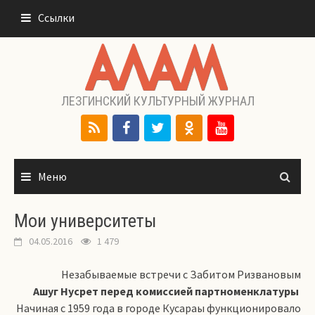
Перейти
Ссылки
к
содержимому
ЛЕЗГИНСКИЙ КУЛЬТУРНЫЙ ЖУРНАЛ
Меню
Мои университеты
04.05.2016
1 479
Незабываемые встречи с Забитом Ризвановым
Ашуг Нусрет перед комиссией партноменклатуры
Начиная с 1959 года в городе Кусараы функционировало