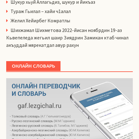
Шукур хьуй Аллагьдиз, шукур и йикъаз
Тураж Гьилал – хайи ч1алал
Желил Хейирбег Комратлы
Шихжамал Шихметова 2022-йисан ноябрдин 19-аз
Кьвепеледа жегьил шаир Зиядрин Замикан ктаб чинал
акъуддай мярекатдал авур рахун
ОНЛАЙН СЛОВАРЬ