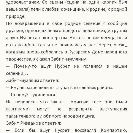
удовольствием. Со сцены (сцена на один кирпич был
выше зала) пели о любви к женщине, к родине, к родной
природе.
По возвращении в свое родное селение я сообщил
друзьям, односельчанам о предстоящем приезде труппы
ашуга Нусрета с концертом. Но в течение месяца он и
его ансамбль так и не появились у нас. Через месяц,
когда мы вновь собрались в Кусарском Доме народного
творчества, я сказал Забит-муаллиму:
— Почему-то ашуг Нусрет не появился в нашем
селении…
Забит-муаллим ответил:
— Ему не разрешили выступать в селениях района.
— Почему? – удивился я.
Не верилось, что члены комиссии (все они были
лезгинами) могут не разрешить выступления
талантливого и любимого народом ашуга.
Забит Ризванов ответил:
— Если бы ашуг Нусрет восхвалял Компартию,