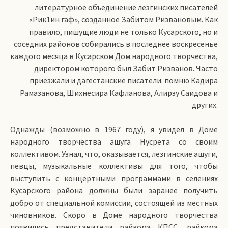
литературное объединение лезгинских писателей
«Рик1ин гаф», созданное Забитом Ризвановым. Как
правило, пишущие люди не только Кусарского, но и
соседних районов собирались в последнее воскресенье
каждого месяца в Кусарском Дом народного творчества,
директором которого был Забит Ризванов. Часто
приезжали и дагестанские писатели: помню Кадира
Рамазанова, Шихнесира Кафланова, Алирзу Саидова и
других.
Однажды (возможно в 1967 году), я увидел в Доме
народного творчества ашуга Нусрета со своим
коллективом. Узнал, что, оказывается, лезгинские ашуги,
певцы, музыкальные коллективы для того, чтобы
выступить с концертными программами в селениях
Кусарского района должны были заранее получить
добро от специальной комиссии, состоящей из местных
чиновников. Скоро в Доме народного творчества
появились представители райкома КПСС, райкома