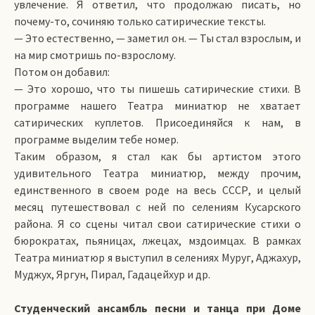
увлечение. Я ответил, что продолжаю писать, но
почему-то, сочиняю только сатирические тексты.
— Это естественно, — заметил он. — Ты стал взрослым, и
на мир смотришь по-взрослому.
Потом он добавил:
— Это хорошо, что ты пишешь сатирические стихи. В
программе нашего Театра миниатюр не хватает
сатирических куплетов. Присоединяйся к нам, в
программе выделим тебе номер.
Таким образом, я стал как бы артистом этого
удивительного Театра миниатюр, между прочим,
единственного в своем роде на весь СССР, и целый
месяц путешествовал с ней по селениям Кусарского
района. Я со сцены читал свои сатирические стихи о
бюрократах, пьяницах, лжецах, мздоимцах. В рамках
Театра миниатюр я выступил в селениях Муруг, Аджахур,
Муджух, Яргун, Пирал, Гадацейхур и др.
Студенческий ансамбль песни и танца при Доме