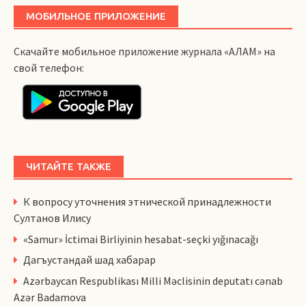
МОБИЛЬНОЕ ПРИЛОЖЕНИЕ
Скачайте мобильное приложение журнала «АЛАМ» на
свой телефон:
ЧИТАЙТЕ ТАКЖЕ
К вопросу уточнения этнической принадлежности
Султанов Илису
«Samur» İctimai Birliyinin hesabat-seçki yığınacağı
Дагъустандай шад хабарар
Azərbaycan Respublikası Milli Məclisinin deputatı cənab
Azər Badamova