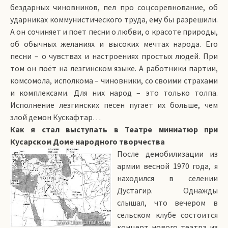
бездарных чиновников, пел про соцсоревнование, об
ударниках коммунистического труда, ему бы разрешили.
А он сочиняет и поет песни о любви, о красоте природы,
об обычных желаниях и высоких мечтах народа. Его
песни – о чувствах и настроениях простых людей. При
том он поёт на лезгинском языке. А работники партии,
комсомола, исполкома – чиновники, со своими страхами
и комплексами. Для них народ – это только толпа.
Исполнение лезгинских песен пугает их больше, чем
злой демон Кускафтар…
Как я стал выступать в Театре миниатюр при
Кусарском Доме народного творчества
После демобилизации из
армии весной 1970 года, я
находился в селении
Дустагир. Однажды
слышал, что вечером в
сельском клубе состоится
концерт нового театра из