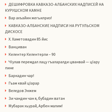
ДЕШИФРОВКА КАВКАЗО-АЛБАНСКИХ НАДПИСЕЙ НА
КУРУШСКОМ КАМНЕ
Вар ахъайин жегьилриз!
КАВКАЗО-АЛБАНСКИЕ НАДПИСИ НА РУТУЛЬСКОМ
ДИСКОСЕ
Х. Хаметовадин 85 йис
Ванциван
Келентер Келентерли – 90
ЧIулав перемдал лацу гъаларалди цванвай — цIару
пине
Баркадин чар!
Гъам квай цlарар
Веледов Энжем
Зи чандин чан я, бубадин ватан
Мубарак хьурай, Арбен малим!