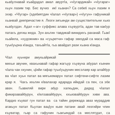
кьабулнавай къайдадал амал авурт
I
а, «ч
I
угардикай» «ч
I
угараг»
хьун лазим тир. Бес вучиз
ик
I
хьанач? Са себеб хьун лазим я
эхир. «Ч
I
угар» (эдебиятдин ч
I
алал «ч
I
угвар») «ч
I
угун» гафуникай
хьанвай деепричастие я. Лезги зигьинди ам существительни хьиз
кьабулдач. Адал «-аг» суффикс алава хъувурт
I
а, адан тав как
I
ур
патахъ дегиш жеда. Зун ахьтин тавдикай винидихъ раханай. Гьак
I
хьайила, «художник» ва «суьретчи» гафар эвездай са маса гаф
туьк
I
уьрна к
I
анда, тахьайт
I
а, гьа авайдал рази хьана к
I
анда.
Ч
I
ал куьчери амукьайрикай
михьи авунин, квахьнавай гафар жагъур хъувуна абурал къенин
ч
I
ала чан хкунин, ц
I
ийи гафар туьк
I
уьрунин месэлаяр кар алайбур
ва ч
I
ал хуьн патал ва мягькемарун патал сифтени-сифте лазим
крар я.
Чахъ ихьтин к
I
валахар идарада ийидай са пен, са эбе
авач. Гьавиляй вири абур халкьдин, дидед ч
I
алал
фикирзавайбурун, к
I
елзавайбурун, кхьизвайбурун хиве ава.
Кардиз къуват гун патал ва
са тайин дережада аваз мураддив
агакьун патал Кьулан вац
I
ун кьве патани авай лезгийри чпин
къуватар, гьар са гафунин гьакъиндай са меслятдал, са