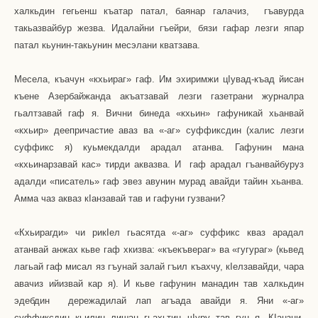
халкьдин гегьенш къатар патал, баянар галачиз,
гъавурда
такьазвайбур жезва. Идалайни гъейри, бязи гафар лезги япар
патал кьунин-такьунин месэлани кватзава.
Месела, къачун «кхьираг» гаф. Им эхиримжи ц
I
увад-къад йисан
къене Азербайжанда акъатзавай лезги газетрани журналра
гьалтзавай гаф я. Вични бинеда «кхьин» гафуникай хьанвай
«кхьир» деепричастие аваз ва «-аг» суффиксдин (халис лезги
суффикс я) куьмекдалди арадал атанва. Гафунин мана
«кхьинарзавай кас» тирди аквазва. И
гаф арадал гъанвайбуруз
адалди «писатель» гаф эвез авунин мурад авайди тайин хьанва.
Амма чаз акваз к
I
анзавай тав и гафуни гузвани?
«Кхьирагди» чи рик
I
ел гьасятда «-аг» суффикс кваз арадал
атанвай анжах кьве гаф хкизва: «къекъвераг» ва «гугураг» (кьвед
лагьай гаф мисал яз гъунай залай гъил къахчу, к
I
елзавайди, чара
авачиз ийизвай кар я). И кьве гафунин манадин тав халкьдин
эдебдин
дережадилай лап агъада авайди я. Яни «-аг»
суффиксдин кьилин лишан гьахьтин ч
I
уру тав гун я. К
I
анзни-