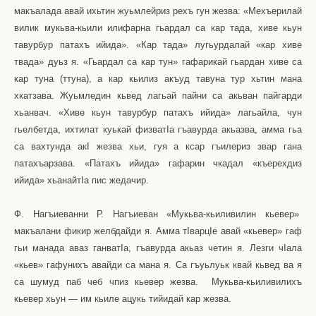
макъалада авай ихьтин жуьмлейриз рехъ гун жезва:
«Мехъерилай
вилик мукьва-кьили илифарна гьардал са кар тада, хиве кьун
тавурбур патахъ ийида». «Кар тада» лугьурдалай «кар хиве
твада» дуьз я. «Гьардал са кар тун» гафарикай гьардан хиве са
кар туна (ттуна), а кар кьилиз акъуд тавуна тур хьтин мана
хкатзава. Жуьмледин кьвед лагьай пайни са акьван пайгарди
хьанвач. «Хиве кьун тавурбур патахъ ийида» лагьайла, чун
гьелбетда, ихтилат куькай физват
I
а гъавурда акьазва, амма гьа
са вахтунда ак
I
жезва хьи, гуя а ксар гъилериз звар гана
патахъарзава. «Патахъ ийида» гафарин чкадал «къерехдиз
ийида» хьанайт
I
а пис жедачир.
Ф. Нагъиеванни Р. Нагъиеван «Мукьва-кьиливилин кьевер»
макъалани фикир желбдайди я. Амма т
I
варц
I
е авай «кьевер» гаф
гьи манада аваз ганват
I
а, гъавурда акьаз четин я. Лезги ч
I
ала
«кьев» гафунихъ авайди са мана я. Са гъуьлуьк квай кьвед ва я
са шумуд паб чеб чпиз кьевер жезва.
Мукьва-кьиливилихъ
кьевер хьун — им кьиле ацукь тийидай кар жезва.