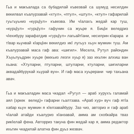
Гьа и макъалада са бубадилай къвезвай са шумуд несилдин
векилвал къалурзавай «хтул», «птул», «штул», «ктул» гафарилай
гуьгъуьниз «курц
I
ул» къвезва. Им ч
I
алахъ жедай кар туш,
«курц
I
ул» «гурц
I
ул» гафунин са жуьре я. Биц
I
и веледриз
ч
I
ехибуру зарафатдив «гурц
I
ул» лагьайт
I
ани, несилрин к
I
арара
и
т
I
вар кьунвай к
I
арц
I
ин векилдиз ик
I
лугьуз хьун мумкин туш. Ам
къалурзавай маса гаф ава: «шигил». Месела, Рутул райондин
Хъуьлуьдрин хуьре (михьиз лезги хуьр я) заз ихьтин алхиш ван
хьана: «Хтуларни, птуларни, штуларни, ктуларни, шигиларни
аквадайбурукай хьурай вун». И гаф маса хуьрерани
чир тахьана
авач.
Гьа и макъаладин маса чкадал «Ругул — араб хурухъ галамай
аял (эркек
велед)» гафарни гьалтзава. «Араб хур» вуч гаф ят
I
а
хабар кьун мумкин я к
I
елзавайбуру. Заз чиз, авториз и гаф араб
ч
I
алай атайди къалуриз к
I
анзавай, амма ам скобкайра тваз
рик
I
елай фена. Авторриз такуна фин жедай кар я, амма редактор
ихьтин чкадилай алатна фин дуьз жезвач.