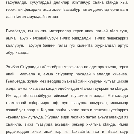
гафуналди, субутардай делилар ахьтинбур хьана к
I
анда хьи,
герек, ви фикирдиз акси экъеч
I
завайбур патал делилар ерли ва я
лап т
I
имил амукьдайвал жен.
Гьелбетда, им ихьтин материалар герек авач лагьай ч
I
ал туш,
амма
абур к
I
елзавайбурун вилик эцигдалди
вилик пешекарриз
къалурун,
абурун баянни галаз гуз хьайит
I
а, журналдал артух
абур къведа.
Этибар Ст
I
урвидин «Лезгийрин мярекатар ва адетар» хъсан, герек
авай
макъала я, амма ст
I
урвияр рахадай ч
I
алалди кхьенва.
Гьелбетда, жуван мез вердиш хьанвай хайи хуьруьн нугъат ширин
жеда, амма кхьизвай касди эдебиятдин ч
I
алаз гьуьрметна к
I
анда.
Им ада к
I
елзавайбуруз ийизвай гьуьрметни жеда. Макъалада
гьалтзавай «ц
I
арлияр» гаф, зун гъавурда акьурвал, макьамар
язавай уст
I
арар я. Кьулан вац
I
ун чапла пата и пешедин уст
I
арриз
«кьавалар» лугьуда. Журнал вири лезгияр патал акъудзавайди яз
хьайила, вири гъавурда акьадай рекьер хкягъна к
I
анда. Имни
редактордин хиве авай кар я. Тахьайт
I
а, гьа и т
I
вар кьур