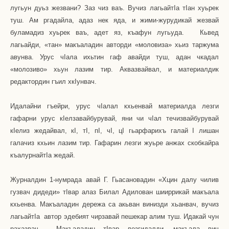
лугьун дуьз жезвани? Заз чиз ваъ. Вучиз лагьайт
I
а т
I
ан хуьрек
туш. Ам ргадайла, адаз нек яда, и жими-журудикай жезвай
буламадиз хуьрек ваъ, адет яз, къафун лугьуда.
Кьвед
лагьайди, «тан» макъаладин авторди «моловиза» хьиз таржума
авунва. Урус ч
I
ала ихьтин гаф авайди туш, адан чкадал
«молозиво» хьун лазим тир. Аквазвайвал, и материалдик
редактордин гъил хк
I
унвач.
Идалайни гъейри, урус ч
I
алал кхьенвай материалда лезги
гафарни урус к
I
елзавайбурувай, яни чи ч
I
ал течизвайбурувай
к
I
елиз жедайвал, к
I
, т
I
, п
I
, ч
I
, ц
I
гьарфарихъ галай
I
лишан
галачиз кхьин лазим тир. Гафарин лезги жуьре анжах скобкайра
къалурнайт
I
а жедай.
Журналдин 1-нумрада авай Г. Гьасановадин «Хцин далу чилив
гузвач дидеди» т
I
вар алаз Билал Адилован шииррикай макъала
кхьенва. Макъаладин дережа са акьван винизди хьанвач, вучиз
лагьайт
I
а
автор эдебият чирзавай пешекар алим туш. Идакай чун
рахазвач.
Макъаладин т
I
вар лезгидалди, макъала вич