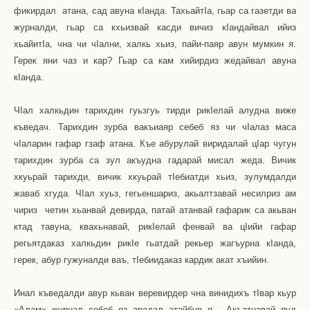
фикирдал
атана, сад авуна к
I
анда. Тахьайт
I
а, гьар са газетди ва
журналди, гьар са кхьизвай касди вичиз к
I
андайвал ийиз
хьайит
I
а, чна чи ч
I
ални, халкь хьиз, пайи-паяр авун мумкин я.
Герек яни чаз и кар? Гьар са кам хийирдиз жедайвал авуна
к
I
анда.
Ч
I
ал халкьдин тарихдин гуьзгуь тирди рик
I
елай алудна виже
къведач. Тарихдин зурба вакъиаяр себеб яз чи ч
I
алаз маса
ч
I
аларин гафар гзаф атана. Къе абурулай виридалай ц
I
ар чугун
тарихдин зурба са зул акъудна гадарай мисал жеда. Вичик
хкуьрай тарихди, вичик хкуьрай т
I
ебиатди хьиз, зулумдалди
жаваб хгуда. Ч
I
ал хуьз, гегьеншариз, акьалтзавай несилриз ам
чириз
четин хьанвай девирда, патай атанвай гафарик са акьван
ктад тавуна, квахьнавай, рик
I
елай фенвай ва ц
I
ийи гафар
регьятдаказ халкьдин рик
I
е гьатдай рекьер жагъурна к
I
анда,
герек, абур гужуналди ваъ, т
I
ебиидаказ кардик акат хъийин.
Инал къведалди авур кьван веревирдер чна винидихъ т
I
вар кьур
«Алам» журнал себеб яз арадал атайбур я.
Акъатнавай пуд