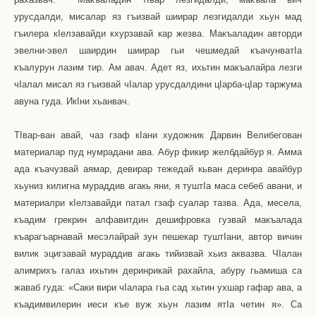
урусдалди, мисалар яз гъизвай шиирар лезгидалди хьун мад
гъилера к
I
елзавайди кхурзавай кар жезва. Макъаладин авторди
эвелни-эвел шаирдин шиирар гьи чешмедай къачунват
I
а
къалурун лазим тир. Ам авач. Адет яз, ихьтин макъалайра лезги
ч
I
алал мисал яз гъизвай ч
I
алар урусдалдини ц
I
арба-ц
I
ар таржума
авуна гуда. Ик
I
ни хьанвач.
Т
I
вар-ван авай, чаз гзаф к
I
ани художник Дарвин Велибегован
материалар пуд нумрадани ава. Абур фикир желбдайбур я. Амма
ада къачузвай аямар, девирар тежедай кьван деринра авайбур
хьуниз килигна мураддив агакь яни, я тушт
I
а маса себеб авани, и
материалри к
I
елзавайди патал гзаф суалар тазва. Ада, месела,
къадим грекрин алфавитдин дешифровка гузвай макъалада
къарагъарнавай месэлайрай зун пешекар тушт
I
ани, автор вичин
вилик эцигзавай мураддив агакь тийизвай хьиз аквазва. Ч
I
алан
алимрихъ галаз ихьтин деринрикай рахайла, абуру гьамиша са
жаваб гуда: «Саки вири ч
I
алара гьа сад хьтин ухшар гафар ава, а
къадимвилерин иеси къе вуж хьун лазим ят
I
а четин я». Са