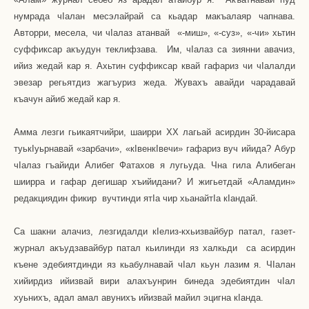
нумрада ч
I
алан месэлайрай са кьадар макъалаяр чапнава.
Авторри, месела, чи ч
I
алаз атанвай
«-миш», «-суз», «-чи» хьтин
суффиксар акъудун теклифзава.
Им, ч
I
алаз са зиянни авачиз,
ийиз жедай кар я. Ахьтин суффиксар квай гафариз чи ч
I
алалди
эвезар регьятдиз жагъуриз жеда. Жувахъ авайди чарадавай
къачун айиб жедай кар я.
Амма лезги гьикаятчийри, шаирри ХХ лагьай асирдин 30-йисара
туьк
I
уьрнавай «зарбачи», «к
I
венк
I
вечи» гафариз вуч ийида? Абур
ч
I
алаз гъайиди Алибег Фатахов я лугьуда. Чна гила Алибеган
шиирра и гафар дегишар хъийидани? И жигьетдай «Аламдин»
редакциядин фикир
вучтинди ят
I
а чир хьанайт
I
а к
I
андай.
Са шакни алачиз, лезгидалди к
I
елиз-кхьизвайбур патал, газет-
журнал акъудзавайбур патал кьилинди яз халкьди
са асирдин
къене эдебиятдинди яз кьабулнавай ч
I
ал кьун лазим я. Ч
I
алан
хийирдиз ийизвай вири алахъунрин бинеда эдебиятдин ч
I
ал
хуьнихъ, адал амал авунихъ ийизвай майил эцигна к
I
анда.