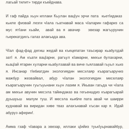
лагьай тилит» тирди къейднава.
И гаф пайда хьун иллаки Кьулан вацIун эрчи пата
кьетIидаказ
кьиле физвай лезги чIала гьатнавай маса чIаларин гафариз са
мус ятIани хьайи,
авай ва я авачир
эвезар жагъурунин
гьерекатдихъ галаз алакъада ава.
ЧIал фад-фад дегиш жедай ва къецепатан таъсирар кьабулдай
затI я. Ам къати вацIарни, рагъул кIамарни, михьи булахарни,
кьацIай ятарин хуларни кьабулзавай ва виче гьялзавай гьуьл хьиз
я. Инсанар тIебиатдин экологиядин месэлаяр къарагъаруниз
мажбур жезвайвал, абур чIалан экологиядин меселаяр
къарагъарунин гуьгъуьнани хьун лазим я. Икьван гагьда чи чIала
ам михьи авунин месэла тайиндаказ ва гегьеншдиз къарагъарай
дуьшуьш
малум туш.
И месэла кьибле пата авай чи шаирри
куднавай ва виридан хиве тваз алахънавай хъсан кар я. Идай
абуруз аферин!.
Амма гзаф ч
I
авара а эвезар, иллаки ц
I
ийиз туьк
I
уьрнавайбур,