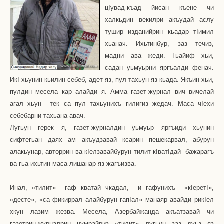
ц
I
увад-къад йисан къене чи
халкьдин векилри акъудай аслу
тушир изданийрин кьадар т
I
имил
хьанач. Ихьтинбур, заз течиз,
мадни ава жеди. Гьайиф хьи,
садан уьмуьрни яргъалди фенач.
Ик
I
хьунин кьилин себеб, адет яз, пул тахьун яз кьада. Якъин хьи,
пулдин месела кар алайди я. Амма газет-журнал вич вичелай
агал хьун
тек са пул тахьунихъ гилигиз жедач.
Маса чIехи
себебарни тахьана авач.
Лугьун герек я, газет-журналдин уьмуьр яргъиди хьунин
сифтегьан даях ам акъудзавай ксарин пешекарвал, абурун
алакьунар, авторрин ва кIелзавайбурун тилит кIватIдай
бажарагъ
ва гьа ихьтин маса лишанар яз жагъизва.
Инал, «тилит»
гаф кватай чкадал,
и гафунихъ
«кIеретI»,
«десте», «са фикиррал алайбурун гапIал» манаяр авайди рикIел
хкун лазим жезва. Месела, Азербайжанда акъатзавай чи
газетрин-журналрин нумрайриз «тилит» лугьун заз дуьз яз