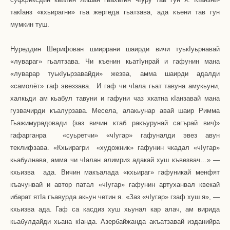
так
I
анз «кхьирагни» гьа жергеда гьатзава, ада къени тав гун
мумкин туш.
Нуреддин Шерифован шииррани шаирди вичи туьк
I
уьрнавай
«лувараг» гьалтзава. Чи къенин кьат
I
унрай и гафунин мана
«луварар туьк
I
уьрзавайди» жезва, амма шаирди адалди
«самолёт» гаф эвеззава.
И гаф чи ч
I
ала гьат тавуна амукьуни,
халкьди ам кьабул тавуни и гафуни чаз хкатна к
I
анзавай мана
гузвачирди къалурзава. Месела, алакьунар авай шаир Римма
Гьажимурадовади (заз вичин ктаб ракъурунай сагърай вич)»
гафарганра
«суьретчи» «ч
I
угар» гафуналди эвез авун
теклифзава. «Кхьирагри
«художник» гафунин чкадал «ч
I
угар»
кьабулнава, амма чи ч
I
алан алимриз адакай хуш къвезвач…» —
кхьизва
ада. Вичин макъалада «кхьираг» гафуникай менфят
къачунвай и автор патал «ч
I
угар» гафунин артуханвал квекай
ибарат ят
I
а гъавурда акьун четин я. «Заз «ч
I
угар» гзаф хуш я», —
кхьизва ада. Гаф са касдиз хуш хьунал кар алач, ам вирида
кьабулдайди хьана к
I
анда. Азербайжанда акъатзавай изданийра