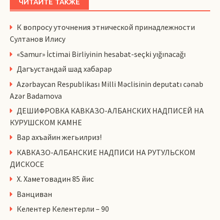
ЧИТАЙТЕ ТАКЖЕ
К вопросу уточнения этнической принадлежности
Султанов Илису
«Samur» İctimai Birliyinin hesabat-seçki yığınacağı
Дагъустандай шад хабарар
Azərbaycan Respublikası Milli Məclisinin deputatı cənab
Azər Badamova
ДЕШИФРОВКА КАВКАЗО-АЛБАНСКИХ НАДПИСЕЙ НА
КУРУШСКОМ КАМНЕ
Вар ахъайин жегьилриз!
КАВКАЗО-АЛБАНСКИЕ НАДПИСИ НА РУТУЛЬСКОМ
ДИСКОСЕ
Х. Хаметовадин 85 йис
Ванциван
Келентер Келентерли – 90