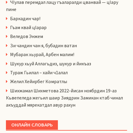
ЧIулав перемдал лацу гъаларалди цванвай — цIару
пине
Баркадин чар!
Гъам квай цlарар
Веледов Энжем
Зи чандин чан я, бубадин ватан
Мубарак хьурай, Арбен малим!
Шукур хьуй Аллагьдиз, шукур и йикъаз
Тураж Гьилал – хайи ч1алал
Желил Хейирбег Комратлы
Шихжамал Шихметова 2022-йисан ноябрдин 19-аз
Кьвепеледа жегьил шаир Зиядрин Замикан ктаб чинал
акъуддай мярекатдал авур рахун
ОНЛАЙН СЛОВАРЬ