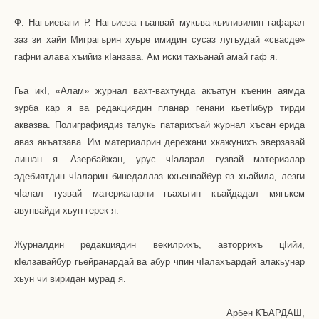
Ф. Нагъиевани Р. Нагъиева гъанвай мукьва-кьиливилин гафарал
заз зи хайи Миграгърин хуьре имидин сусаз лугьудай «свасде»
гафни алава хъийиз к
I
анзава. Ам иски тахьанай амай гаф я.
Гьа ик
I
, «Алам» журнал вахт-вахтунда акъатун къенин аямда
зурба кар я ва редакциядин планар генани кьет
I
ибур тирди
аквазва. Полиграфиядиз талукь патарихъай журнал хъсан ерида
аваз акъатзава. Им материалрин дережани хкажунихъ эверзавай
лишан я. Азербайжан, урус ч
I
аларал гузвай материалар
эдебиятдин ч
I
аларин бинедаллаз кхьенвайбур яз хьайила, лезги
ч
I
алал гузвай материаларни гьахьтин къайдадал мягькем
авунвайди хьун герек я.
Журналдин редакциядин векилрихъ, авторрихъ ц
I
ийи,
к
I
елзавайбур гьейранардай ва абур чпин ч
I
алахъардай алакьунар
хьун чи виридан мурад я.
Арбен КЪАРДАШ,