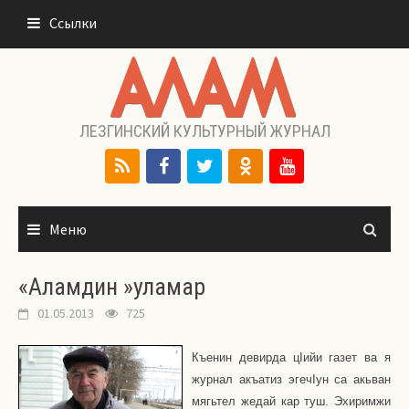
Перейти
Ссылки
к
содержимому
ЛЕЗГИНСКИЙ КУЛЬТУРНЫЙ ЖУРНАЛ
Меню
«Аламдин »уламар
01.05.2013
725
Къенин девирда ц
I
ийи газет ва я
журнал акъатиз эгеч
I
ун са акьван
мягьтел жедай кар туш. Эхиримжи