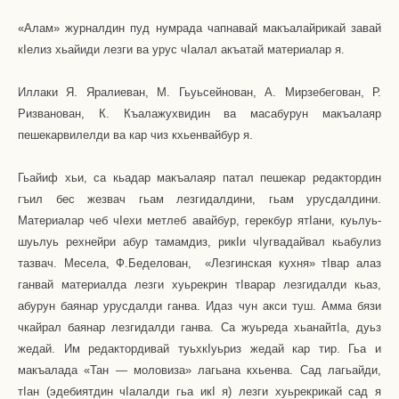
«Алам» журналдин пуд нумрада чапнавай макъалайрикай завай
к
I
елиз хьайиди лезги ва урус ч
I
алал акъатай материалар я.
Иллаки Я. Яралиеван, М. Гьуьсейнован, А. Мирзебегован, Р.
Ризванован, К. Къалажухвидин ва масабурун макъалаяр
пешекарвилелди ва кар чиз кхьенвайбур я.
Гьайиф хьи, са кьадар макъалаяр патал пешекар редактордин
гъил бес жезвач гьам лезгидалдини, гьам урусдалдини.
Материалар чеб ч
I
ехи метлеб авайбур, герекбур ят
I
ани, куьлуь-
шуьлуь рехнейри абур тамамдиз, рик
I
и ч
I
угвадайвал кьабулиз
тазвач. Месела, Ф.Беделован,
«Лезгинская кухня» т
I
вар алаз
ганвай материалда лезги хуьрекрин т
I
варар лезгидалди кьаз,
абурун баянар урусдалди ганва. Идаз чун акси туш. Амма бязи
чкайрал баянар лезгидалди ганва. Са жуьреда хьанайт
I
а, дуьз
жедай. Им редактордивай туьхк
I
уьриз жедай кар тир. Гьа и
макъалада «Тан — моловиза» лагьана кхьенва. Сад лагьайди,
т
I
ан (эдебиятдин ч
I
алалди гьа ик
I
я) лезги хуьрекрикай сад я