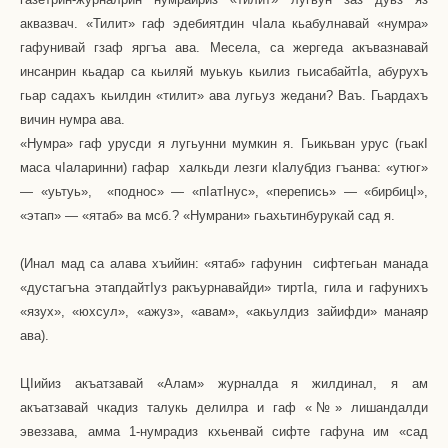
аквазвач. «Тилит» гаф эдебиятдин чIала кьабулнавай «нумра»
гафунивай гзаф яргъа ава. Месела, са жергеда акъвазнавай
инсанрин кьадар са кьиляй муькуь кьилиз гьисабайтIа, абурухъ
гьар садахъ кьилдин «тилит» ава лугьуз жедани? Ваъ. Гьардахъ
вичин нумра ава.
«Нумра» гаф урусди я лугьунни мумкин я. Гьикьван урус (гьакI
маса чIаларинни) гафар
халкьди лезги кIалубдиз гъанва: «утюг»
— «уьтуь»,
«поднос» — «пIатIнус», «перепись» — «бирбицI»,
«этап» — «ятаб» ва мсб.? «Нумрани» гьахьтинбурукай сад я.
(Инал мад са алава хъийин: «ятаб» гафунин
сифтегьан манада
«дустагъна этапдайтIуз ракъурнавайди» тиртIа, гила и гафунихъ
«язух», «юхсул», «ажуз», «авам», «акьулдиз зайифди» манаяр
ава).
ЦIийиз акъатзавай «Алам» журналда я жилдинал, я ам
акъатзавай чкадиз талукь делилра и гаф «№» лишандалди
эвеззава, амма 1-нумрадиз кхьенвай сифте гафуна им «сад