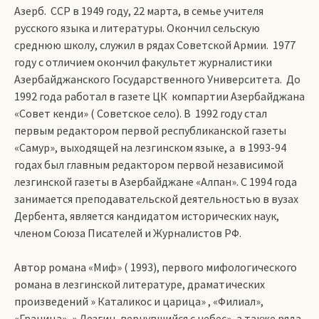
Азерб. ССР в 1949 году, 22 марта, в семье учителя
русского языка и литературы. Окончил сельскую
среднюю школу, служил в рядах Советской Армии. 1977
году с отличием окончил факультет журналистики
Азербайджанского Государственного Университета. До
1992 года работал в газете ЦК компартии Азербайджана
«Совет кенди» ( Советское село). В 1992 году стал
первым редактором первой республиканской газеты
«Самур», выходящей на лезгинском языке, а в 1993-94
годах был главным редактором первой независимой
лезгинской газеты в Азербайджане «Алпан». С 1994 года
занимается преподавательской деятельностью в вузах
Дербента, является кандидатом исторических наук,
членом Союза Писателей и Журналистов РФ.
Автор романа «Миф» ( 1993), первого мифологического
романа в лезгинской литературе, драматических
произведений » Каталикос и царица» , «Филиал»,
«Граница», » Лезгин, вернувшийся с небес», а также ряда