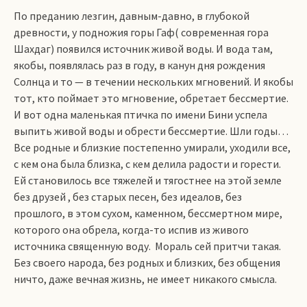
По преданию лезгин, давным-давно, в глубокой
древности, у подножия горы Гаф( современная гора
Шахдаг) появился источник живой воды. И вода там,
якобы, появлялась раз в году, в канун дня рождения
Солнца и то — в течении нескольких мгновений. И якобы
тот, кто поймает это мгновение, обретает бессмертие.
И вот одна маленькая птичка по имени Бини успела
выпить живой воды и обрести бессмертие. Шли годы…
Все родные и близкие постепенно умирали, уходили все,
с кем она была близка, с кем делила радости и горести.
Ей становилось все тяжелей и тягостнее на этой земле
без друзей , без старых песен, без идеалов, без
прошлого, в этом сухом, каменном, бессмертном мире,
которого она обрела, когда-то испив из живого
источника священную воду. Мораль сей притчи такая.
Без своего народа, без родных и близких, без общения
ничто, даже вечная жизнь, не имеет никакого смысла.