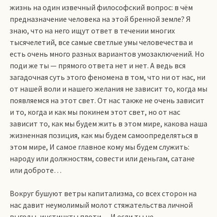
жизнь на один извечный философский вопрос: в чём
предназначение человека на этой бренной земле? Я
знаю, что на него ищут ответ в течении многих
тысячелетий, все самые светлые умы человечества и
есть очень много разных вариантов умозаключений. Но
поди же ты — прямого ответа нет и нет. А ведь вся
загадочная суть этого феномена в том, что ни от нас, ни
от нашей воли и нашего желания не зависит то, когда мы
появляемся на этот свет. От нас также не очень зависит
и то, когда и как мы покинем этот свет, но от нас
зависит то, как мы будем жить в этом мире, какова наша
жизненная позиция, как мы будем самоопределяться в
этом мире, И самое главное кому мы будем служить:
народу или должностям, совести или деньгам, сатане
или доброте…
Вокруг бушуют ветры капитализма, со всех сторон на
нас давит неумолимый молот стяжательства личной
выгоды, инстинкты плоти… И если ты не