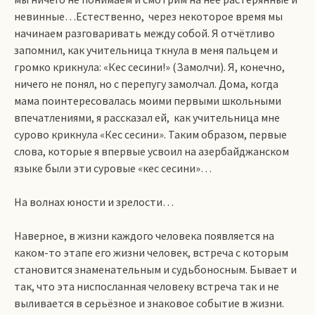
невинные…Естественно, через некоторое время мы
начинаем разговаривать между собой. Я отчётливо
запомнил, как учительница ткнула в меня пальцем и
громко крикнула: «Кес сесини!» (Замолчи). Я, конечно,
ничего не понял, но с перепугу замолчал. Дома, когда
мама поинтересовалась моими первыми школьными
впечатлениями, я рассказал ей, как учительница мне
сурово крикнула «Кес сесини». Таким образом, первые
слова, которые я впервые усвоил на азербайджанском
языке были эти суровые «кес сесини»…
На волнах юности и зрелости…
Наверное, в жизни каждого человека появляется на
каком-то этапе его жизни человек, встреча с которым
становится знаменательным и судьбоносным. Бывает и
так, что эта ниспосланная человеку встреча так и не
выливается в серьёзное и знаковое событие в жизни.