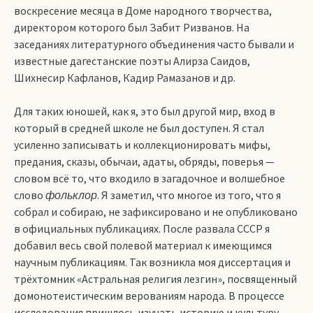
воскресение месяца в Доме народного творчества,
директором которого был Забит Ризванов. На
заседаниях литературного объединения часто бывали и
известные дагестанские поэты Алирза Саидов,
Шихнесир Кафланов, Кадир Рамазанов и др.
Для таких юношей, как я, это был другой мир, вход в
который в средней школе не был доступен. Я стал
усиленно записывать и коллекционировать мифы,
предания, сказы, обычаи, адаты, обряды, поверья —
словом всё то, что входило в загадочное и волшебное
слово
фольклор
. Я заметил, что многое из того, что я
собрал и собираю, не зафиксировано и не опубликовано
в официальных публикациях. После развала СССР я
добавил весь свой полевой материал к имеющимся
научным публикациям. Так возникла моя диссертация и
трёхтомник «Астральная религия лезгин», посвященный
домонотеистическим верованиям народа. В процессе
исследования пришлось изучать историю и культуру