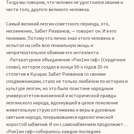
Тогда мы говорим, что человек не удостоился звания и
чести того, другого великого человека.
Самый великий лезгин советского периода, это,
несомненно, Забит Ризванов, — говорит он. И я его
понимаю. Потому что лично знал этого человека и
испытал на себе всю гениальную мощь и
непритязательное обаяние его интеллекта.
Литературное объединение «Рик1ин гаф» (Сердечное
слово), которое создал в конце 50-х годов 20-го
столетия в Кусарах Забит Ризванов со своими
сподвижниками, стало не только ликбезом по истории и
культуре лезгин, но это было поистине народным
университетом жизненной и исторической правды
лезгинского народа, вдохнувшей в целое поколение
живительную струю оптимизма и веры в духовные
святыни народа, покрывавшиеся идеологической
коростой забвения. И он с самозабвением продолжает…
«Рик1ин гаф» собиралось каждое последнее