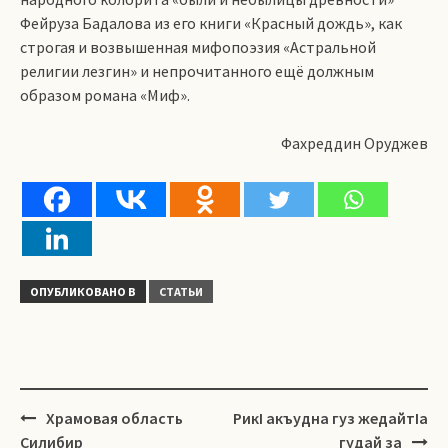
Фейруза Бадалова из его книги «Красный дождь», как
строгая и возвышенная мифопоэзия «Астральной
религии лезгин» и непрочитанного ещё должным
образом романа «Миф».
Фахреддин Оруджев
ОПУБЛИКОВАНО В
СТАТЬИ
Навигация
Храмовая область
РикI акъудна гуз жедайтIа
Силибир
гудай за