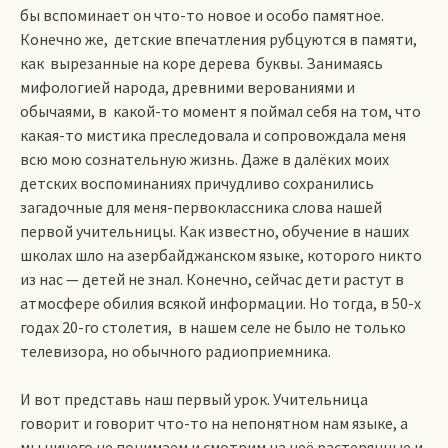
бы вспоминает он что-то новое и особо памятное.
Конечно же, детские впечатления рубцуются в памяти,
как вырезанные на коре дерева буквы. Занимаясь
мифологией народа, древними верованиями и
обычаями, в какой-то момент я поймал себя на том, что
какая-то мистика преследовала и сопровождала меня
всю мою сознательную жизнь. Даже в далёких моих
детских воспоминаниях причудливо сохранились
загадочные для меня-первоклассника слова нашей
первой учительницы. Как известно, обучение в наших
школах шло на азербайджанском языке, которого никто
из нас — детей не знал. Конечно, сейчас дети растут в
атмосфере обилия всякой информации. Но тогда, в 50-х
годах 20-го столетия, в нашем селе не было не только
телевизора, но обычного радиоприемника.
И вот представь наш первый урок. Учительница
говорит и говорит что-то на непонятном нам языке, а
мы ничего не понимаем и смотрим на неё растерянные и