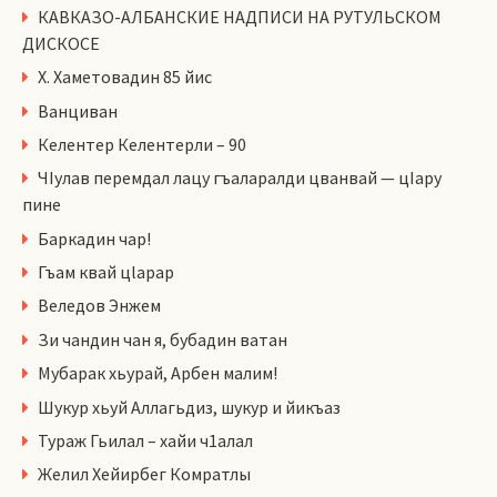
КАВКАЗО-АЛБАНСКИЕ НАДПИСИ НА РУТУЛЬСКОМ
ДИСКОСЕ
Х. Хаметовадин 85 йис
Ванциван
Келентер Келентерли – 90
ЧIулав перемдал лацу гъаларалди цванвай — цIару
пине
Баркадин чар!
Гъам квай цlарар
Веледов Энжем
Зи чандин чан я, бубадин ватан
Мубарак хьурай, Арбен малим!
Шукур хьуй Аллагьдиз, шукур и йикъаз
Тураж Гьилал – хайи ч1алал
Желил Хейирбег Комратлы