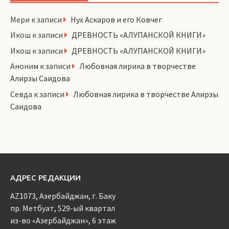
Мери
к записи
Нух Аскаров и его Ковчег
Икош
к записи
ДРЕВНОСТЬ «АЛУПАНСКОЙ КНИГИ»
Икош
к записи
ДРЕВНОСТЬ «АЛУПАНСКОЙ КНИГИ»
Аноним
к записи
Любовная лирика в творчестве
Алирзы Саидова
Севда
к записи
Любовная лирика в творчестве Алирзы
Саидова
АДРЕС РЕДАКЦИИ
AZ1073, Азербайджан, г. Баку
пр. Метбуат, 529-ый квартал
из-во «Азербайджан», 6 этаж