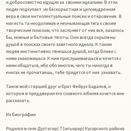
и добросовестно идущих за своими идеалами. В этих
людях подкупает их бескорыстная и целомудренная
вера в свои интеллектуальные поиски и откровения. В
них есть та неодолимая и неунывающая тяга к своим
творческим поискам, что заслоняет от них все, казалось
бы, земные и бытовые тяготы. Они всегда окрылены
душой в поисках своего заветного идеала. К таким
людям инстинктивно тянешься душой, когда ближе с
ними знакомишься. К ним прислушиваешься и хочется с
ними общаться, ибо обо многом, чего ты никогда в
книгах не прочитаешь, тебе придется от них узнавать.
Таков мой старший друг и брат Фейруз Бадалов, о
котором в преддверии его славного юбилея хочется мне
рассказать.
Из биографии
Родился в селе Дузтагир( Т1игьирар) Кусарского района