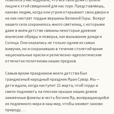
лицом к этой священной для нас горе. Представляешь,
каково людям, когда они утром открывают свои двери и
на них смотрят гордые вершины Великой Горы. Вокруг
нашего села сохранилось много святилищ, с которыми
даже в моём детстве связаны некоторые древние
языческие обряды и поверья, как вызывание дождя и
Солнца. Они оказались не только одним из самых
живучих, но и сохранивших в течение столетий яркие
национальные краски и религиозно-идеологические
отпечатки политеизма наших предков.
Самым ярким праздником моего детства был
грандиозный народный праздник Яран Сувар. Мы —
дети ждали, когда наступит 21 марта, чтоб гордо и
смело поднимать на плоских крышах наших домов
зажжённые факелы в честь богини Яр, возвращающейся
из подземного мира в наш мир, чтобы оживит заново
природу…