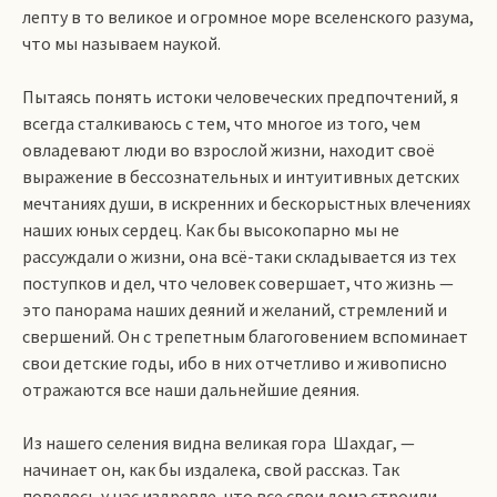
лепту в то великое и огромное море вселенского разума,
что мы называем наукой.
Пытаясь понять истоки человеческих предпочтений, я
всегда сталкиваюсь с тем, что многое из того, чем
овладевают люди во взрослой жизни, находит своё
выражение в бессознательных и интуитивных детских
мечтаниях души, в искренних и бескорыстных влечениях
наших юных сердец. Как бы высокопарно мы не
рассуждали о жизни, она всё-таки складывается из тех
поступков и дел, что человек совершает, что жизнь —
это панорама наших деяний и желаний, стремлений и
свершений. Он с трепетным благоговением вспоминает
свои детские годы, ибо в них отчетливо и живописно
отражаются все наши дальнейшие деяния.
Из нашего селения видна великая гора Шахдаг, —
начинает он, как бы издалека, свой рассказ. Так
повелось у нас издревле, что все свои дома строили