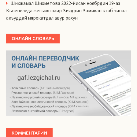
Шихжамал Шихметова 2022-йисан ноябрдин 19-аз
Кьвепеледа жегьил шаир Зиядрин Замикан ктаб чинал
акъуддай мярекатдал авур рахун
ОНЛАЙН СЛОВАРЬ
КОММЕНТАРИИ