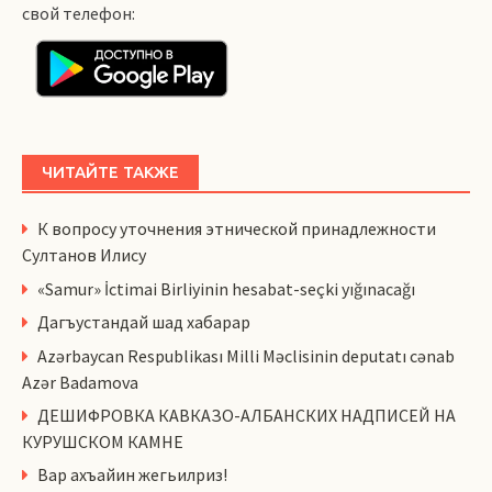
свой телефон:
ЧИТАЙТЕ ТАКЖЕ
К вопросу уточнения этнической принадлежности
Султанов Илису
«Samur» İctimai Birliyinin hesabat-seçki yığınacağı
Дагъустандай шад хабарар
Azərbaycan Respublikası Milli Məclisinin deputatı cənab
Azər Badamova
ДЕШИФРОВКА КАВКАЗО-АЛБАНСКИХ НАДПИСЕЙ НА
КУРУШСКОМ КАМНЕ
Вар ахъайин жегьилриз!