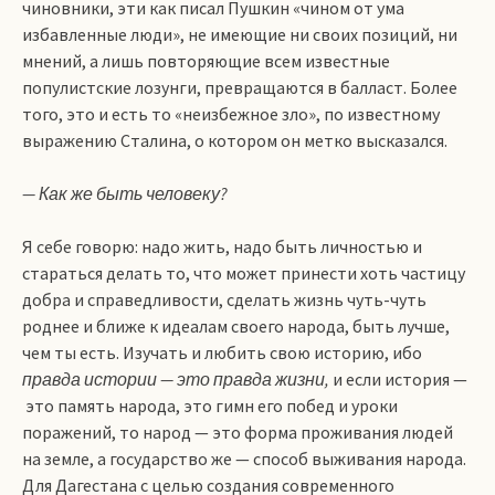
чиновники, эти как писал Пушкин «чином от ума
избавленные люди», не имеющие ни своих позиций, ни
мнений, а лишь повторяющие всем известные
популистские лозунги, превращаются в балласт. Более
того, это и есть то «неизбежное зло», по известному
выражению Сталина, о котором он метко высказался.
— Как же быть человеку?
Я себе говорю: надо жить, надо быть личностью и
стараться делать то, что может принести хоть частицу
добра и справедливости, сделать жизнь чуть-чуть
роднее и ближе к идеалам своего народа, быть лучше,
чем ты есть. Изучать и любить свою историю, ибо
правда истории — это правда жизни,
и если история —
это память народа, это гимн его побед и уроки
поражений, то народ — это форма проживания людей
на земле, а государство же — способ выживания народа.
Для Дагестана с целью создания современного