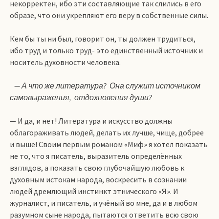
некорректен, ибо эти составляющие так слились в его
образе, что они укрепляют его веру в собственные силы.
Кем бы ты ни был, говорит он, ты должен трудиться,
ибо труд и только труд- это единственный источник и
носитель духовности человека.
— А что же литература? Она служит источником
самовыражения, отдохновения души?
— И да, и нет! Литература и искусство должны
облагораживать людей, делать их лучше, чище, добрее
и выше! Своим первым романом «Миф» я хотел показать
не то, что я писатель, выразитель определённых
взглядов, а показать свою глубочайшую любовь к
духовным истокам народа, воскресить в сознании
людей дремлющий инстинкт этнического «Я». И
журналист, и писатель, и учёный во мне, да и в любом
разумном сыне народа, пытаются ответить всю свою