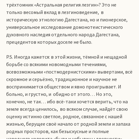
трёхтомник «Астральная религия лезгин»? Это не
только весомый вклад в лезгиноведение, в
историческую этнологию Дагестана, но и пионерское,
универсальное исследование домонотеистического
духовного наследия отдельного народа Дагестана,
прецедентов которых доселе не было.
P.S. Иногда кажется: в этой жизни, тёмной и нещадной
борьбе со всякими новомодными течениями,
всевозможными «постмодернистскими» вывертами, всё
скромное и серьёзно, традиционное и научное не
воспринимается обществом и явно проигрывает. И
больно, и грустно, и обидно от этого… Но это,
конечно, не так… ибо всё-таки хочется верить, что на
земле всегда ценилось, во всяком случае, найдёт свою
оценку истинно светлое, родное, связанное с нашей
жизнью, берущее своё начало от родной земли и запаха
родных просторов, как безыскусные и полные
народного колорита «были и небылицы древности»