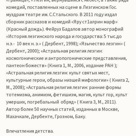
комедий, поставленных на сцене в Лезгинском Гос.
муздрам театре им. С.Стальского. В 2011 году издал
сборник рассказов и комедий «Яру ст1алрин марф»
(Красный дождь). Фейруз Бадалов автор монографий
«История лезгинского народа и государства: 5 тыс.до
н.э.- 10 век н. э.» ( Дербент, 1998); «Язычество лезгин» (
Дербент, 2000); «Астральная религия лезгин:
космогонические и антропогонические представления,
пантеон божеств» (Книга 1, М., 2006, издание РАН );
«Астральная религия лезгин: культ святых мест,
культурные герои, образы низшей мифологии» ( Книга 2,
М., 2008); «Астральная религия лезгин: ранние формы
тотемизма, анимизм, фетишизм, магия, культ гор, культ
умерших, погребальный обряд» ( Книга 3, М., 2011).
Автор более 50 научных статей, изданных в Москве,
Махачкале, Дербенте, Грозном, Баку.
Впечатления детства.