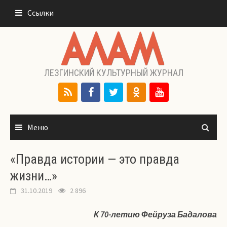
Перейти
Ссылки
к
содержимому
ЛЕЗГИНСКИЙ КУЛЬТУРНЫЙ ЖУРНАЛ
Меню
«Правда истории — это правда
жизни…»
31.10.2019
2 896
К 70-летию Фейруза Бадалова