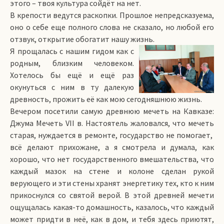
этого – твоя культура сойдёт на нет.
В крепости ведутся раскопки. Прошлое непредсказуема,
оно о себе еще полного слова не сказало, но любой его
отзвук, открытие обогатит нашу жизнь.
Я прощалась с нашим гидом как с
родным, близким человеком.
Хотелось бы ещё и ещё раз
окунуться с ним в ту далекую
древность, прожить её как мою сегодняшнюю жизнь.
Вечером посетили самую древнюю мечеть на Кавказе:
Джума Мечеть VII в. Настоятель жаловался, что мечеть
старая, нуждается в ремонте, государство не помогает,
всё делают прихожане, а я смотрела и думала, как
хорошо, что нет государственного вмешательства, что
каждый мазок на стене и колоне сделан рукой
верующего и эти стены хранят энергетику тех, кто к ним
прикоснулся со святой верой. В этой древней мечети
ощущалась какая-то домашность, казалось, что каждый
может придти в неё, как в дом, и тебя здесь приютят,