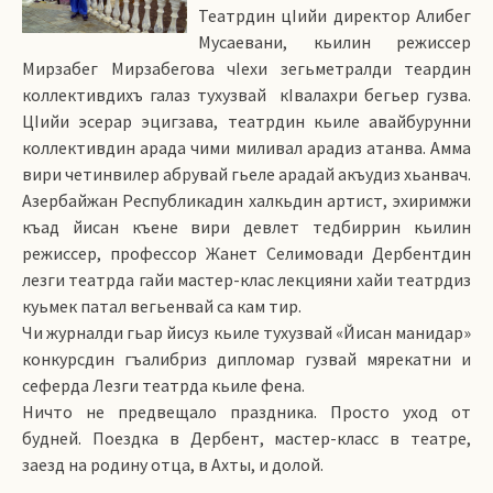
Театрдин цIийи директор Алибег
Мусаевани, кьилин режиссер
Мирзабег Мирзабегова чIехи зегьметралди теардин
коллективдихъ галаз тухузвай кIвалахри бегьер гузва.
ЦIийи эсерар эцигзава, театрдин кьиле авайбурунни
коллективдин арада чими миливал арадиз атанва. Амма
вири четинвилер абрувай гьеле арадай акъудиз хьанвач.
Азербайжан Республикадин халкьдин артист, эхиримжи
къад йисан къене вири девлет тедбиррин кьилин
режиссер, профессор Жанет Селимовади Дербентдин
лезги театрда гайи мастер-клас лекцияни хайи театрдиз
куьмек патал вегьенвай са кам тир.
Чи журналди гьар йисуз кьиле тухузвай «Йисан манидар»
конкурсдин гъалибриз дипломар гузвай мярекатни и
сеферда Лезги театрда кьиле фена.
Ничто не предвещало праздника. Просто уход от
будней. Поездка в Дербент, мастер-класс в театре,
заезд на родину отца, в Ахты, и долой.