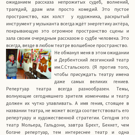
ожиданием рассказа непрожитых судеб, волнений,
трагедий, драм или просто комедий. Это пустое
пространство, как холст у художника, раскрытый
инструмент у музыканта всегда ждёт энергетику актёра,
покрывающую это огромное пространство сцены и
зала своим очередным рассказом о судбе человека. Это
всегда, везде в любом театре волшебное пространство.
Не обманул меня в этом ожидании
и Дербентский лезгинский театр
им.С.Стальского. (Я против того,
чтобы присуждать театру имена
даже самых великих гениев.
Репертуар театра всегда разнообразен. Темы,
волнующие сегодняшнего зрителя изменчивы и театр
должен их чутко улавливать. А имя гения, стоящее в
названии театра, не может всегда соответствовать его
репертуару и художественной стратегии. Сегодня это
театр Мольера, Гальдони, завтра Брехт, Беккет, чем
богаче репертуар, тем интереснее театр и одна