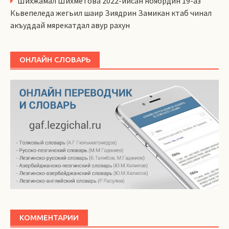
Шихжамал Шихметова 2022-йисан ноябрдин 19-аз
Кьвепеледа жегьил шаир Зиядрин Замикан ктаб чинал
акъуддай мярекатдал авур рахун
ОНЛАЙН СЛОВАРЬ
КОММЕНТАРИИ