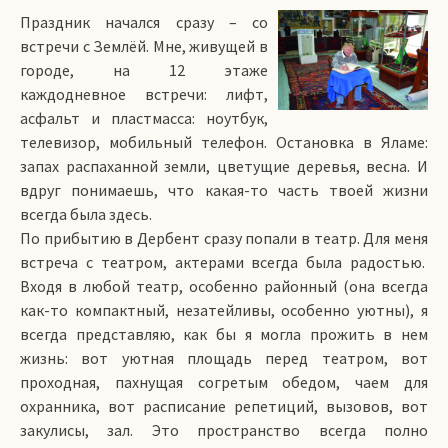
Праздник начался сразу – со
встречи с Землёй. Мне, живущей в
городе, на 12 этаже
каждодневное встречи: лифт,
асфальт и пластмасса: ноутбук,
телевизор, мобильный телефон. Остановка в Яламе:
запах распаханной земли, цветущие деревья, весна. И
вдруг понимаешь, что какая-то часть твоей жизни
всегда была здесь.
По прибытию в Дербент сразу попали в театр. Для меня
встреча с театром, актерами всегда была радостью.
Входя в любой театр, особенно районный (она всегда
как-то компактный, незатейливы, особенно уютны), я
всегда представляю, как бы я могла прожить в нем
жизнь: вот уютная площадь перед театром, вот
проходная, пахнущая согретым обедом, чаем для
охранника, вот расписание репетиций, вызовов, вот
закулисы, зал. Это пространство всегда полно