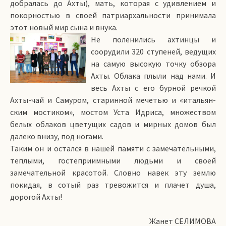
добралась до Ахты), мать, которая с удивлением и
покорностью в своей патриархальности принимала
этот новый мир сына и внука.
Не поленились ахтинцы и
соорудили 320 ступеней, ведущих
на самую высокую точку обзора
Ахты. Облака плыли над нами. И
весь Ахты с его бурной речкой
Ахты-чай и Самуром, старинной мечетью и «итальян­-
ским мостиком», мостом Уста Идриса, множеством
белых облаков цветущих садов и мирных домов был
далеко внизу, под ногами.
Таким он и остался в нашей памяти с замечательными,
теплыми, гостеприимными людьми и своей
замечательной красотой. Словно навек эту землю
покидая, в сотый раз тревожится и плачет душа,
дорогой Ахты!
Жанет СЕЛИМОВА