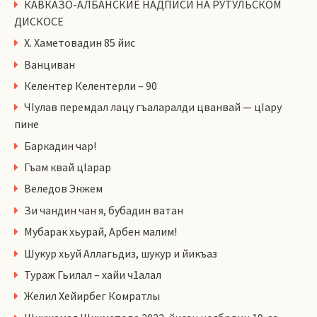
КАВКАЗО-АЛБАНСКИЕ НАДПИСИ НА РУТУЛЬСКОМ
ДИСКОСЕ
Х. Хаметовадин 85 йис
Ванциван
Келентер Келентерли – 90
ЧIулав перемдал лацу гъаларалди цванвай — цIару
пине
Баркадин чар!
Гъам квай цlарар
Веледов Энжем
Зи чандин чан я, бубадин ватан
Мубарак хьурай, Арбен малим!
Шукур хьуй Аллагьдиз, шукур и йикъаз
Тураж Гьилал – хайи ч1алал
Желил Хейирбег Комратлы