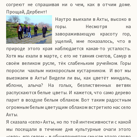
согреют не спрашивая ни о чем, как в отчим доме.
Прощай, Дербент!
Наутро выехали в Ахты, высоко в
горы. Несмотря на
завораживающую красоту гор,
ущелий, мне показалось, что в
природе этого края наблюдается какая-то усталость.
Хотя мы ехали в марте, с его не таяния снегов, Самур в
своём великом русле, тёк слабеньким ручейком. Горы
поросли чахлым низкорослым кустарником. И вот мы
выезжаем в Ахты! Видели ли вы, как цветёт миндаль,
яблони, алыча? На голых, безлиственных ветвях
распускаются белые цветы. И кажется, что само дерево
парит в воздухе белым облаком. Вот таким радостным
огромным белым цветущим облаком встретило нас село
Ахты.
Я сказала «село» Ахты, но по той интенсивности с какой
мы посещали в течение дня культурные очаги этого
«село», его селом – в общепринятом смысле этого слово