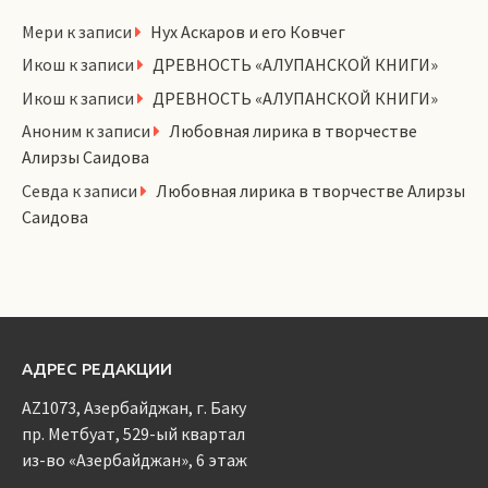
Мери
к записи
Нух Аскаров и его Ковчег
Икош
к записи
ДРЕВНОСТЬ «АЛУПАНСКОЙ КНИГИ»
Икош
к записи
ДРЕВНОСТЬ «АЛУПАНСКОЙ КНИГИ»
Аноним
к записи
Любовная лирика в творчестве
Алирзы Саидова
Севда
к записи
Любовная лирика в творчестве Алирзы
Саидова
АДРЕС РЕДАКЦИИ
AZ1073, Азербайджан, г. Баку
пр. Метбуат, 529-ый квартал
из-во «Азербайджан», 6 этаж