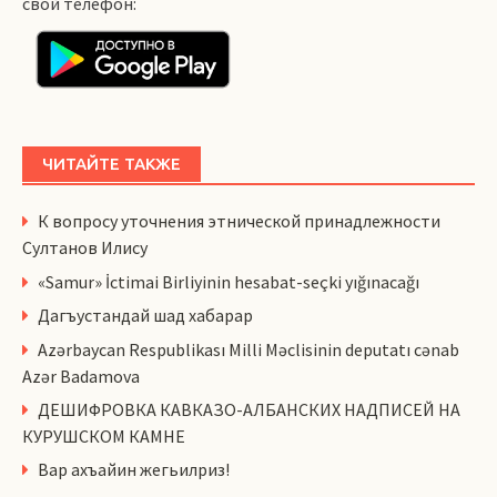
свой телефон:
ЧИТАЙТЕ ТАКЖЕ
К вопросу уточнения этнической принадлежности
Султанов Илису
«Samur» İctimai Birliyinin hesabat-seçki yığınacağı
Дагъустандай шад хабарар
Azərbaycan Respublikası Milli Məclisinin deputatı cənab
Azər Badamova
ДЕШИФРОВКА КАВКАЗО-АЛБАНСКИХ НАДПИСЕЙ НА
КУРУШСКОМ КАМНЕ
Вар ахъайин жегьилриз!