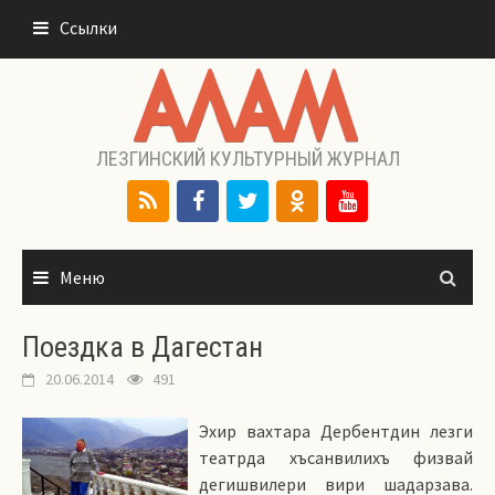
Перейти
Ссылки
к
содержимому
ЛЕЗГИНСКИЙ КУЛЬТУРНЫЙ ЖУРНАЛ
Меню
Поездка в Дагестан
20.06.2014
491
Эхир вахтара Дербентдин лезги
театрда хъсанвилихъ физвай
дегишвилери вири шадарзава.