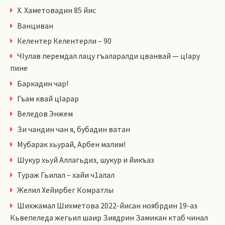
Х. Хаметовадин 85 йис
Ванциван
Келентер Келентерли – 90
ЧIулав перемдал лацу гъаларалди цванвай — цIару
пине
Баркадин чар!
Гъам квай цlарар
Веледов Энжем
Зи чандин чан я, бубадин ватан
Мубарак хьурай, Арбен малим!
Шукур хьуй Аллагьдиз, шукур и йикъаз
Тураж Гьилал – хайи ч1алал
Желил Хейирбег Комратлы
Шихжамал Шихметова 2022-йисан ноябрдин 19-аз
Кьвепеледа жегьил шаир Зиядрин Замикан ктаб чинал