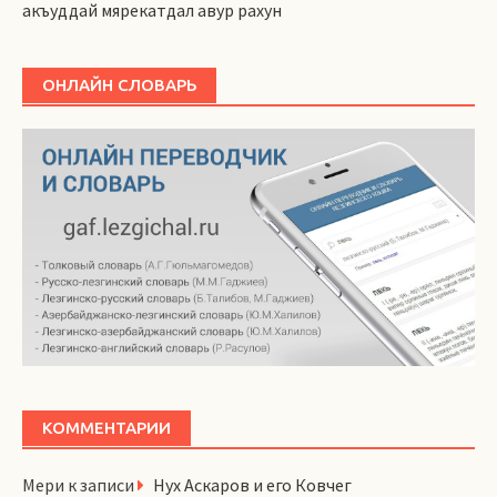
акъуддай мярекатдал авур рахун
ОНЛАЙН СЛОВАРЬ
КОММЕНТАРИИ
Мери
к записи
Нух Аскаров и его Ковчег