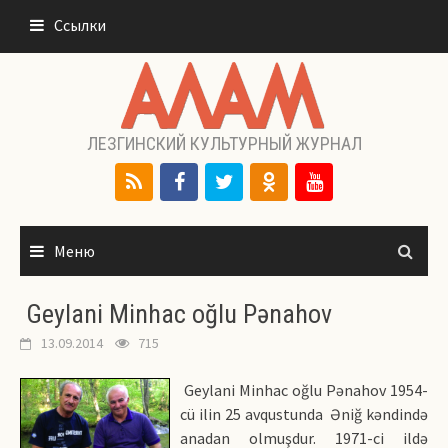
Перейти
Ссылки
к
содержимому
ЛЕЗГИНСКИЙ КУЛЬТУРНЫЙ ЖУРНАЛ
Меню
Geylani Minhac oğlu Pənahov
13.09.2014
715
Geylani Minhac oğlu Pənahov 1954-
cü ilin 25 avqustunda Əniğ kəndində
anadan olmuşdur. 1971-ci ildə