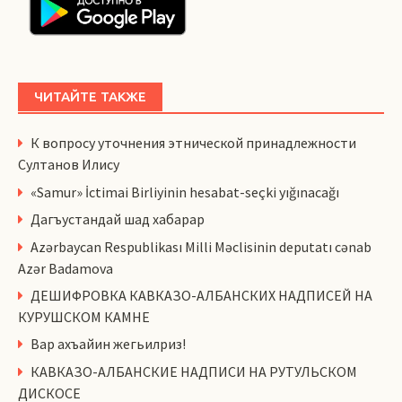
ЧИТАЙТЕ ТАКЖЕ
К вопросу уточнения этнической принадлежности
Султанов Илису
«Samur» İctimai Birliyinin hesabat-seçki yığınacağı
Дагъустандай шад хабарар
Azərbaycan Respublikası Milli Məclisinin deputatı cənab
Azər Badamova
ДЕШИФРОВКА КАВКАЗО-АЛБАНСКИХ НАДПИСЕЙ НА
КУРУШСКОМ КАМНЕ
Вар ахъайин жегьилриз!
КАВКАЗО-АЛБАНСКИЕ НАДПИСИ НА РУТУЛЬСКОМ
ДИСКОСЕ