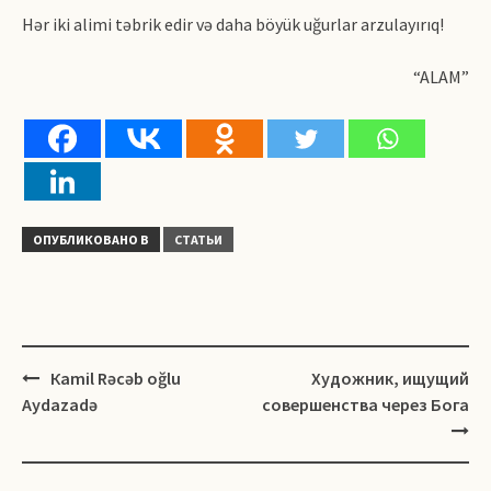
Hər iki alimi təbrik edir və daha böyük uğurlar arzulayırıq!
“ALAM”
ОПУБЛИКОВАНО В
СТАТЬИ
Навигация
Кamil Rəcəb oğlu
Художник, ищущий
Aydazadə
совершенства через Бога