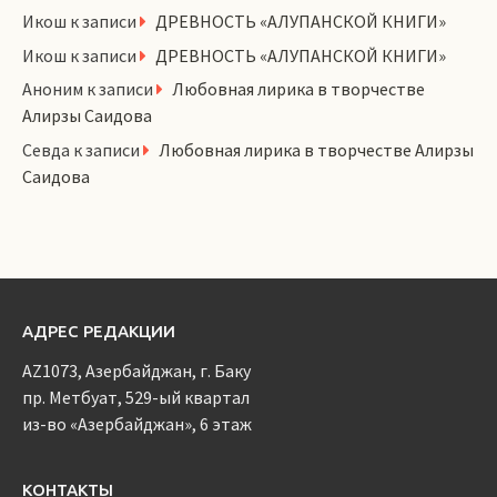
Икош
к записи
ДРЕВНОСТЬ «АЛУПАНСКОЙ КНИГИ»
Икош
к записи
ДРЕВНОСТЬ «АЛУПАНСКОЙ КНИГИ»
Аноним
к записи
Любовная лирика в творчестве
Алирзы Саидова
Севда
к записи
Любовная лирика в творчестве Алирзы
Саидова
АДРЕС РЕДАКЦИИ
AZ1073, Азербайджан, г. Баку
пр. Метбуат, 529-ый квартал
из-во «Азербайджан», 6 этаж
КОНТАКТЫ