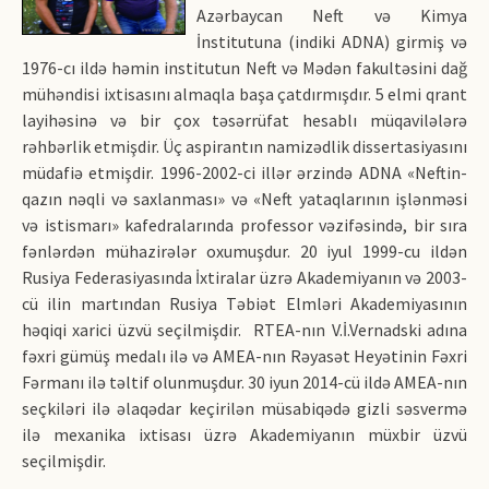
Azərbaycan Neft və Kimya
İnstitutuna (indiki ADNA) girmiş və
1976-cı ildə həmin institutun Neft və Mədən fakultəsini dağ
mühəndisi ixti­sasını almaqla başa çatdır­mışdır. 5 elmi qrant
layihəsinə və bir çox təsərrüfat hesablı mü­qa­vilələrə
rəhbərlik et­mişdir. Üç aspirantın namizədlik disserta­siyasını
müdafiə et­miş­dir. 1996-2002-ci illər ərzində ADNA «Neftin-
qazın nəqli və saxlanması» və «Neft yataqlarının işlənməsi
və istismarı» kafedralarında professor vəzifəsində, bir sıra
fənlərdən mühazirələr oxumuşdur. 20 iyul 1999-cu ildən
Rusiya Federasiyasında İxtiralar üzrə Akademiyanın və 2003-
cü ilin martından Rusiya Təbiət Elmləri Akademiyasının
həqiqi xarici üzvü seçilmişdir. RTEA-nın V.İ.Vernadski adına
fəxri gümüş medalı ilə və AMEA-nın Rəyasət Heyətinin Fəxri
Fərmanı ilə təltif olunmuşdur. 30 iyun 2014-cü ildə AMEA-nın
seçkiləri ilə əlaqədar keçirilən müsabiqədə gizli səsvermə
ilə mexanika ixtisası üzrə Akademiyanın müxbir üzvü
seçilmişdir.