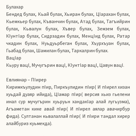
Булахар
Бендед булах, Кьай булах, Хьиран булах, ЦIарахан булах,
Кьемкьер булах, Къванчин булах, Атад булах, Тагъийрин
булах, Кьвалун булах, Хъвер булах, Земзем булах,
КIунтIар булах, Сидрзадин булах, МенцIид булах, Ратар
чкадин булах, Нуьдуьрбеган булах, Хъурхъуан булах,
Гьабад булах, Шамилан булах, Таркалрин булах.
ВацIар
Кьуру вацI, Мучугърин вацI, КIунтIар вацI, Цавун вацI.
Евлиянар – ПIирер
Киримкъулудин пIир, Пиркъулидин пIир( И пIирел хизан
хуьдай дуаяр ийида), ЦIамар пIир( версия хьиз гьелени
инал сур мучугърин хуьруьн хандакIар алай лугьузма),
Агъаметан кике авай пIир( И пIирел аялар авачирбур
фида). Султанан кьвалаллай пIир( И пIири тандал хирер
алайбуриз куьмекда).