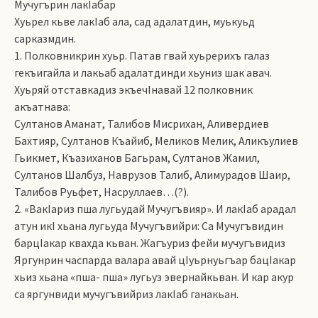
Мучугърин лакIабар
Хуьрел кьве лакIаб ала, сад адалатдин, муькуьд
сарказмдин.
1. Полковникрин хуьр. Патав гвай хуьрерихъ галаз
гекъигайла и лакьаб адалатдинди хьуниз шак авач.
Хуьряй отставкадиз экъечIнавай 12 полковник
акъатнава:
Султанов Аманат, Талибов Мисрихан, Аливердиев
Бахтияр, Султанов Къайиб, Меликов Мелик, Аликъулиев
Гьикмет, Къазиханов Багьрам, Султанов Жамил,
Султанов Шалбуз, Наврузов Талиб, Алимурадов Шаир,
Талибов Руьфет, Насруллаев…(?).
2. «ВакIариз пша лугьудай Мучугъвияр». И лакIаб арадал
атун икI хьана лугьуда Мучугъвийри: Са Мучугъвидин
барцIакар квахда кьван. Жагъуриз фейи мучугъвидиз
Яргунрин часпарда валара авай цIуьрнуьгъар бацIакар
хьиз хьана «пша- пша» лугьуз эвернайкьван. И кар акур
са яргунвиди мучугъвийриз лакIаб ганакьан.