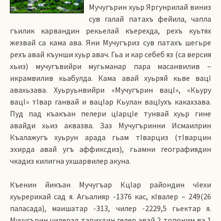
Мучугърин хуьр Яргунрилай виниз
сув галай патахъ фейила, чапла
гъилик карвандин рекьелай къерехда, рехъ куьтях
жезвай са кама ава. Яни Мучугъриз сув патахъ шегьре
рехъ авай къунши хуьр авач. Гьа и кар себеб яз (са версия
хьиз) мучугъвийри мугьманар пара масанвилив –
икрамвилив кьабулда. Кама авай хуьряй кьве вацI
авахьзава. Хуьруьнвийри «Мучугърин вацI», «Кьуру
вацI» тIвар ганвай и вацIар Кьулан вацIухъ какахзава.
Пуд пад къакъан пелери цIарцIе тунвай хуьр гине
авайди хьиз аквазва. Заз Мучугъринни Исмаилрин
Къалажугъ хуьрун арада гьам тIварциз (тIварцин
эхирда авай угъ аффиксдиз), гьамни географиядин
чкадиз килигна ухшарвилер акуна.
Къенин йикъан Мучугъар КцIар райондин чIехи
хуьрерикай сад я. Агьалияр -1376 кас, кIвалер – 249(26
паласада), маишатар -313, чилер -2229,5 гьектар я.
Мучугърин чилерал тарихдин гелер авай 2 топоним ва 1