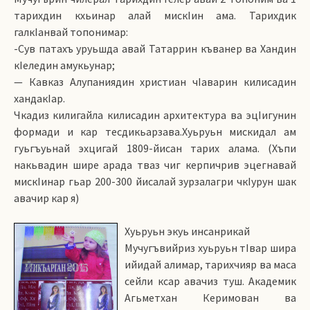
тарихдин кхьинар алай мискIин ама. Тарихдик
галкIанвай топонимар:
-Сув патахъ уруьшда авай Татаррин къванер ва Хандин
кIеледин амукьунар;
— Кавказ Алупаниядин христиан чIаварин килисадин
хандакIар.
Чкадиз килигайла килисадин архитектура ва эцIигунин
формади и кар тесдикьарзава.Хуьруьн мискидал ам
гуьгъуьнай эхцигай 1809-йисан тарих алама. (Хъпи
накьвадин шире арада тваз чиг керпичрив эцегнавай
мискIинар гьар 200-300 йисалай зурзалагри чкIурун шак
авачир кар я)
Хуьруьн экуь инсанрикай
Мучугъвийриз хуьруьн тIвар шира
ийидай алимар, тарихчияр ва маса
сейли ксар авачиз туш. Академик
Агьметхан Керимован ва