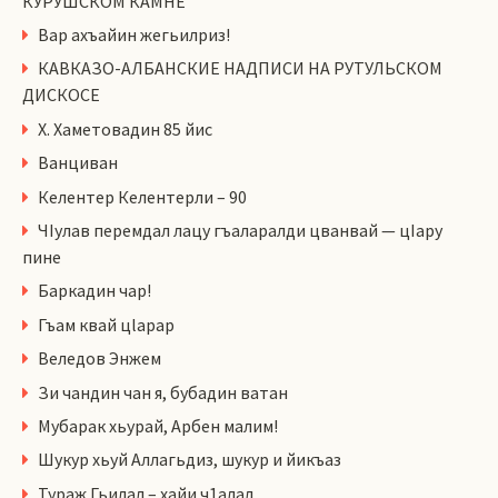
КУРУШСКОМ КАМНЕ
Вар ахъайин жегьилриз!
КАВКАЗО-АЛБАНСКИЕ НАДПИСИ НА РУТУЛЬСКОМ
ДИСКОСЕ
Х. Хаметовадин 85 йис
Ванциван
Келентер Келентерли – 90
ЧIулав перемдал лацу гъаларалди цванвай — цIару
пине
Баркадин чар!
Гъам квай цlарар
Веледов Энжем
Зи чандин чан я, бубадин ватан
Мубарак хьурай, Арбен малим!
Шукур хьуй Аллагьдиз, шукур и йикъаз
Тураж Гьилал – хайи ч1алал