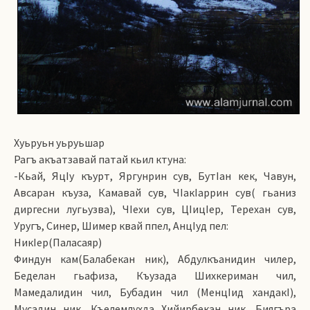
Хуьруьн уьруьшар
Рагъ акъатзавай патай кьил ктуна:
-Кьай, ЯцIу къурт, Яргунрин сув, БутIан кек, Чавун,
Авсаран къуза, Камавай сув, ЧIакIаррин сув( гьаниз
диргесни лугьузва), ЧIехи сув, ЦIицIер, Терехан сув,
Уругъ, Синер, Шимер квай ппел, АнцIуд пел:
НикIер(Паласаяр)
Финдун кам(Балабекан ник), Абдулкъанидин чилер,
Беделан гьафиза, Къузада Шихкериман чил,
Мамедалидин чил, Бубадин чил (МенцIид хандакI),
Мусадин ник, Къелемлухда Хийирбекан ник, Биягъра