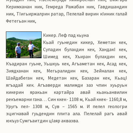
Керимханан ник, Гемреда Ражабан ник, Гавдишандин
ник, ТIигьиржалрин ратар, Пелелай вирин кIиник галай
Фетегьан ник,
Кикер. Леф пад кьуна
Кьай гуьнедин кикер, Хеметан кек,
Супадин булахдин кек, ХандакI кек,
Шимед кек, Хъиран булахдин кек,
Къадиран гуьне, Уьшкуь кек, Агъаметан кек, Асад кек,
Зиядханан кек, Мегьралидин кек, Зейналан кек,
Шайдабеган кек, Медетан кек, Базаран кек, КьацI
ягъадай кек. Агъаверди малимди заз чпин хуьруьн
кикерин яракьан картайра авай кьакьанвилин
рекъемарни гана… Син ккек- 1108 м, Кьай ккек- 1160,8 м,
Уругъ пел- 1308 м, Сув – 1565 м. И пелел геологри
эцигнавай гуьдендин плита ала. Пелелай рагъ авай
юкъуз Сумгъаитдин цIаяр аквазва.