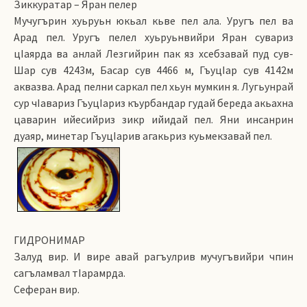
Зиккуратар – Яран пелер
Мучугърин хуьруьн юкьал кьве пел ала. Уругъ пел ва
Арад пел. Уругъ пелел хуьруьнвийри Яран сувариз
цIаярда ва анлай Лезгийрин пак яз хсебзавай пуд сув-
Шар сув 4243м, Басар сув 4466 м, ГъуцIар сув 4142м
аквазва. Арад пелни саркал пел хьун мумкин я. Лугьунрай
сур чIавариз ГъуцIариз къурбандар гудай береда акьахна
цаварин ийесийриз зикр ийидай пел. Яни инсанрин
дуаяр, минетар ГъуцIарив агакьриз куьмекзавай пел.
ГИДРОНИМАР
Залуд вир. И вире авай рагъулрив мучугъвийри чпин
сагъламвал тIарамрда.
Сеферан вир.