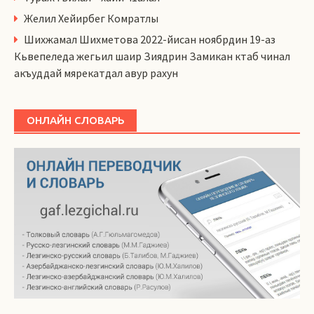
Желил Хейирбег Комратлы
Шихжамал Шихметова 2022-йисан ноябрдин 19-аз
Кьвепеледа жегьил шаир Зиядрин Замикан ктаб чинал
акъуддай мярекатдал авур рахун
ОНЛАЙН СЛОВАРЬ