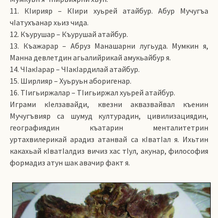
11. КIирияр – КIири хуьрей атайбур. Абур Мучугъа
чIатухъанар хьиз чида.
12. Къурушар – Къурушай атайбур.
13. Къажарар – Абруз Манашарни лугьуда. Мумкин я,
Манна девлетдин агьалийрикай амукьайбур я.
14. ЧIакIарар – ЧIакIардилай атайбур.
15. Ширлияр – Хуьруьн аборигенар.
16. ТIигьиржалар – ТIигьиржал хуьрей атайбур.
Играми кIелзавайди, квезни аквазвайвал къенин
Мучугъвияр са шумуд културадин, цивилизациядин,
географиядин къатарин менталитетрин
уртахвилерикай арадиз атанвай са кIватIал я. Ихьтин
какахьай кIватIалдиз вичиз хас тIул, акунар, философия
формадиз атун шак авачир факт я.