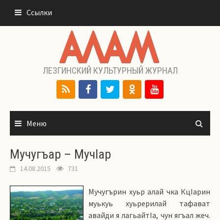
Перейти
Ссылки
к
содержимому
ЛЕЗГИНСКИЙ КУЛЬТУРНЫЙ ЖУРНАЛ
Меню
Мучугъар – МучIар
14.08.2015
731
Мучугърин хуьр алай чка КцIарин
муькуь хуьрерилай тафават
авайди я лагьайтIа, чун ягъал жеч.