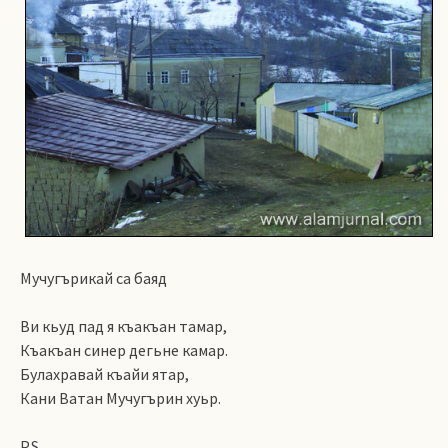
Мучугърикай са баяд
Ви кьуд пад я къакъан тамар,
Къакъан синер дегьне камар.
Булахравай къайи ятар,
Кани Ватан Мучугърин хуьр.
P.S.