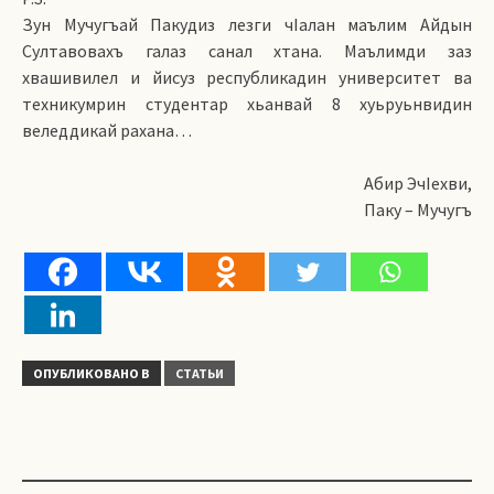
Зун Мучугъай Пакудиз лезги чIалан маълим Айдын
Султавовахъ галаз санал хтана. Маълимди заз
хвашивилел и йисуз республикадин университет ва
техникумрин студентар хьанвай 8 хуьруьнвидин
веледдикай рахана…
Абир ЭчIехви,
Паку – Мучугъ
ОПУБЛИКОВАНО В
СТАТЬИ