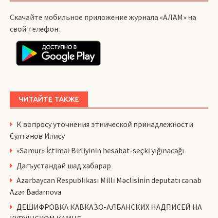
Скачайте мобильное приложение журнала «АЛАМ» на
свой телефон:
ЧИТАЙТЕ ТАКЖЕ
К вопросу уточнения этнической принадлежности
Султанов Илису
«Samur» İctimai Birliyinin hesabat-seçki yığınacağı
Дагъустандай шад хабарар
Azərbaycan Respublikası Milli Məclisinin deputatı cənab
Azər Badamova
ДЕШИФРОВКА КАВКАЗО-АЛБАНСКИХ НАДПИСЕЙ НА