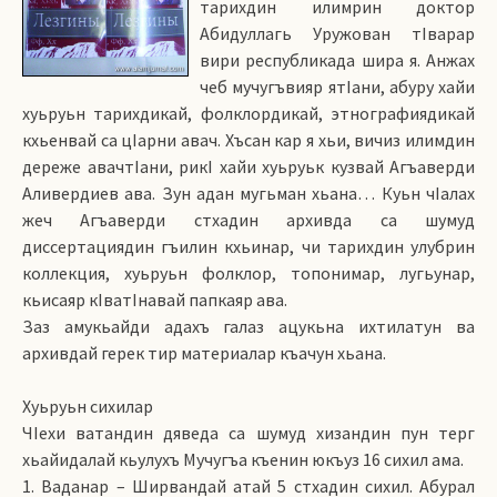
тарихдин илимрин доктор
Абидуллагь Уружован тIварар
вири республикада шира я. Анжах
чеб мучугъвияр ятIани, абуру хайи
хуьруьн тарихдикай, фолклордикай, этнографиядикай
кхьенвай са цIарни авач. Хъсан кар я хьи, вичиз илимдин
дереже авачтIани, рикI хайи хуьруьк кузвай Агъаверди
Аливердиев ава. Зун адан мугьман хьана… Куьн чIалах
жеч Агъаверди стхадин архивда са шумуд
диссертациядин гъилин кхьинар, чи тарихдин улубрин
коллекция, хуьруьн фолклор, топонимар, лугьунар,
кьисаяр кIватIнавай папкаяр ава.
Заз амукьайди адахъ галаз ацукьна ихтилатун ва
архивдай герек тир материалар къачун хьана.
Хуьруьн сихилар
ЧIехи ватандин дяведа са шумуд хизандин пун терг
хьайидалай кьулухъ Мучугъа къенин юкъуз 16 сихил ама.
1. Ваданар – Ширвандай атай 5 стхадин сихил. Абурал