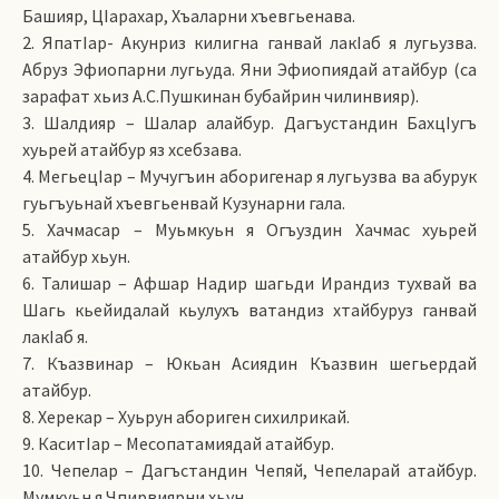
Башияр, ЦIарахар, Хъаларни хъевгьенава.
2. ЯпатIар- Акунриз килигна ганвай лакIаб я лугьузва.
Абруз Эфиопарни лугьуда. Яни Эфиопиядай атайбур (са
зарафат хьиз А.С.Пушкинан бубайрин чилинвияр).
3. Шалдияр – Шалар алайбур. Дагъустандин БахцIугъ
хуьрей атайбур яз хсебзава.
4. МегьецIар – Мучугъин аборигенар я лугьузва ва абурук
гуьгъуьнай хъевгьенвай Кузунарни гала.
5. Хачмасар – Муьмкуьн я Огъуздин Хачмас хуьрей
атайбур хьун.
6. Талишар – Афшар Надир шагьди Ирандиз тухвай ва
Шагь кьейидалай кьулухъ ватандиз хтайбуруз ганвай
лакIаб я.
7. Къазвинар – Юкьан Асиядин Къазвин шегьердай
атайбур.
8. Херекар – Хуьрун абориген сихилрикай.
9. КаситIар – Месопатамиядай атайбур.
10. Чепелар – Дагъстандин Чепяй, Чепеларай атайбур.
Мумкуьн я Чпирвиярни хьун.