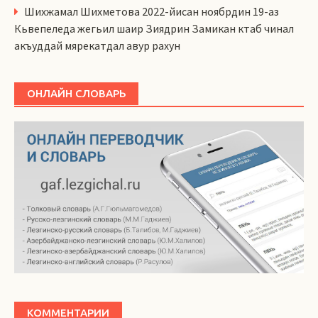
Шихжамал Шихметова 2022-йисан ноябрдин 19-аз
Кьвепеледа жегьил шаир Зиядрин Замикан ктаб чинал
акъуддай мярекатдал авур рахун
ОНЛАЙН СЛОВАРЬ
КОММЕНТАРИИ