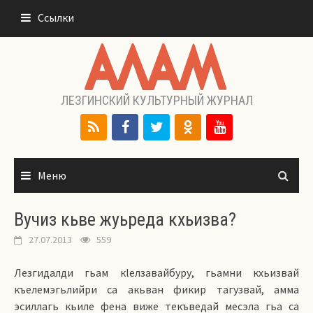
Перейти
Ссылки
к
содержимому
ЛЕЗГИНСКИЙ КУЛЬТУРНЫЙ ЖУРНАЛ
Меню
Вучиз кьве жуьреда кхьизва?
27.07.2013
559
Лезгидалди гьам кlелзавайбуру, гьамни кхьизвай
къелемэгьлийри са акьван фикир тагузвай, амма
эсиллагь кьиле фена виже текъведай месэла гьа са