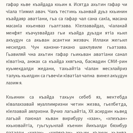
гафар кьве къайдада кхьин я. Исятда ахьтин гафар чи
чlала тlимил авач. Чахъ тестикь хьанвай дуьз кхьинин
къайдаяр аватlани, гьа са гафар чал сана сакlа, масана
масакlа кхьенваз гьалтзава. Кlелзавайдаз, чlалакай
менфят къачузвайдаз гьи къайда дуьзди ятlа кьил
акъудун са акьван асантни жезвач. Иллаки жегьил
несилдиз. Чун канзни-таканз шаклувиле гьатзава.
Гьавиляй чна ахьтин гафар гьикьван аватlани санал
кlватlна, анжах са къайда хкягъна, басмадин СМИ-рин
куьмекдалди жедани, тахьайтlа чlалан месэлайриз
талукь кьилдин са гъвечlи кlватlал чапна винел акъудун
лазим я.
Кхьинин са къайда тахьун себеб яз, мектебда
кlвалахзавай муаллимризни четин жезва, гьелбетда,
кlелзавай аялризни. Вучиз лагьайтlа, XX асирдин кьвед
лагьай паюнал кьван вирибуру «хзан», «хпехъан»
кхьизвайтlа, гуьгъуьнлай къенин йикъалди бязибур
паталди «хизан», «хипехъан» кхьин къанун хьанва.