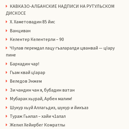
КАВКАЗО-АЛБАНСКИЕ НАДПИСИ НА РУТУЛЬСКОМ
ДИСКОСЕ
Х. Хаметовадин 85 йис
Ванциван
Келентер Келентерли – 90
ЧIулав перемдал лацу гъаларалди цванвай — цIару
пине
Баркадин чар!
Гъам квай цlарар
Веледов Энжем
Зи чандин чан я, бубадин ватан
Мубарак хьурай, Арбен малим!
Шукур хьуй Аллагьдиз, шукур и йикъаз
Тураж Гьилал – хайи ч1алал
Желил Хейирбег Комратлы