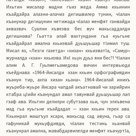
Ихьтин мисалар мадни гъиз жеда. Амма кхьинин
къайдайра алазни-алачиз дегишвилер тунин, чlалан
къанунар дегишунин нетижада чlалаз менфят ганвайди
аквазвач. Суални къвезва: бес вуч макьсаддалди
дегишнава? Гьатта алай вахтундани гьа куьгьне
къайдайрал амална кхьизвай дуьшуьшар тlимил туш.
Мисал яз, «Лезги газетда» «хизан» кхьизватlа, «Самур»
журналда «хзан» кхьизва. Икl хьун дуьз яни бес?! Чlалан
алим А. Г. Гуьлмегьамедова вичин интервьюда
къейднава: «1964-йисалди хзан кхьин орфографиядин
къанун тир, ахпа хизан хьана». 1964-йисалай инихъ
жуьреба-жуьре йисара чапдай акъатнавай чи зарийрин
ктабра цlийи къанундал амал тавунвай дуьшуьшар лап
гзаф ава. Ихьтин делилри субутзава хьи, чун элкъвена
мад гьа куьгьне къайдадал — хзан кхьин герек ава.
Кхьинрал машгъул ксари, макьсад сад авуна, гьар са
гафуникай мукьуфдивди, чlалан тестикь хьанвай
къанунрал амална, жавабдарвилелди менфят къачуртlа,