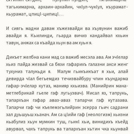
тагькимарна, архаин-архайин, чкlул-чукlул, къурамат-
кьурамат, цпицl-ципицl…
И сиягь мадни давам хъжезвайди ва хъувунин важиб
авайди я. Кьилинди, гьарда вичиз кандайвал кхьин
тавун, анжах са къайда хьун ва ам хуьн я.
Дикъет желбна кани мад са важиб месэла ава. Ам эчlелар
хьиз пайда жезвай са бязи гафарихъ галазни акси женг
тухуниз талукьди я. Малум гьикъикъат я хьи, алай
девирда чlал бегьемдиз течизвайбуру чпин къундарма
гафар-эчlелар кутаз, манияр кхьизва. (Манийрин мана-
метлебрикай гьеле гаф лугьузвач). Мисал яз, тапрукь,
тапархъан гафар аваз-аваз тапарчи гаф кутазава.
Тапарчи гаф чи къелемэгьлийрин эсерра гьич садрани
зал дуьшуьш хьанач. Ам са цlийи гаф (неологизм) хьизни
кьабулиз хьун мумкин туш, гьикl хьи, винидихъ къейд
авурвал, чахъ тапрукь ва тапархъан хьтин чка кьунвай