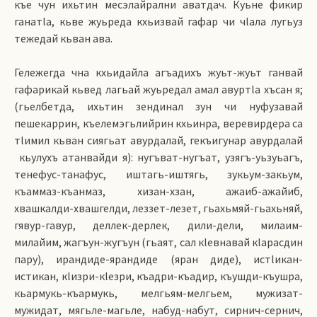
къе чун ихьтин месэлайрални аватдач. Куьне фикир
ганатlа, кьве жуьреда кхьизвай гафар чи чlала лугьуз
тежедай кьван ава.
Гележегда чна кхьидайла агъадихъ жуьт-жуьт ганвай
гафарикай кьвед лагьай жуьредал амал авуртlа хъсан я;
(гьелбетда, ихьтин зендинал зун чи нуфузавай
пешекаррин, къелемэгьлийрин кхьинра, веревирдера са
тlимил кьван сиягьат авурдалай, гекъигунар авурдалай
кьулухъ атанвайди я): нугъват-нугъат, узягъ-уьзуьагъ,
тенефус-танафус, иштагь-иштягь, зукьум-закьум,
къаммаз-къанмаз, хизан-хзан, ажаиб-ажайиб,
хвашкалди-хвашгелди, леззет-лезет, гьахьмяй-гьахьняй,
гявур-гавур, деллек-дерлек, дили-дели, милаим-
милайим, жагъун-жугъун (гьаят, сал кlевнавай кlарасдин
пару), ирандиде-ярандиде (яран диде), истlикан-
истикан, кlизри-кlезри, къадри-къадир, къушди-къушра,
кьармукь-къармукь, мелгьям-мелгьем, мужизат-
мужидат, мягьле-магьле, набуд-набут, сирнич-сернич,