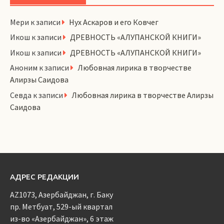
Мери
к записи
Нух Аскаров и его Ковчег
Икош
к записи
ДРЕВНОСТЬ «АЛУПАНСКОЙ КНИГИ»
Икош
к записи
ДРЕВНОСТЬ «АЛУПАНСКОЙ КНИГИ»
Аноним
к записи
Любовная лирика в творчестве
Алирзы Саидова
Севда
к записи
Любовная лирика в творчестве Алирзы
Саидова
АДРЕС РЕДАКЦИИ
AZ1073, Азербайджан, г. Баку
пр. Метбуат, 529-ый квартал
из-во «Азербайджан», 6 этаж