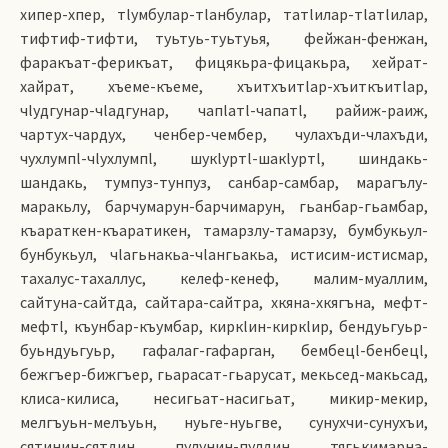
хипер-хпер, тlумбулар-тlанбулар, татlилар-тlатlилар,
тифтиф-тифти, туьтуь-туьтуья, фейжан-фенжан,
фаракъат-ферикъат, фицякьра-фицакьра, хейрат-
хайрат, хъеме-къеме, хъитхъитlар-хъиткъитlар,
чlудгунар-чlадгунар, чапlатl-чапатl, райиж-раиж,
чартух-чардух, ченбер-чембер, чулахъди-члахъди,
чухлумпl-чlухлумпl, шукlуртl-шакlуртl, шиндакь-
шандакь, тумпуз-тунпуз, санбар-самбар, марагълу-
маракьлу, барчумарун-барчимарун, гьанбар-гьамбар,
къараткен-къаратикен, тамарзлу-тамарзу, бумбукьул-
бунбукьул, чlагьнакьа-чlангьакьа, истисим-истисмар,
тахалус-тахаллус, келеф-кенеф, малим-муаллим,
сайтуна-сайтда, сайтара-сайтра, хкяна-хкягъна, мефт-
мефтl, къунбар-къумбар, киркlин-киркlир, бендуьгуьр-
буьндуьгуьр, гафалаг-гафарган, бембецl-бенбецl,
бежгъер-бижгъер, гьарасат-гьарусат, мекьсед-макьсад,
клиса-килиса, несигьат-насигьат, микир-мекир,
мелгъуьн-мелъуьн, нуьге-нуьгве, сунухчи-сунухъи,
сятинин-сятдин, пулунин-пулдин, тягькимарна-