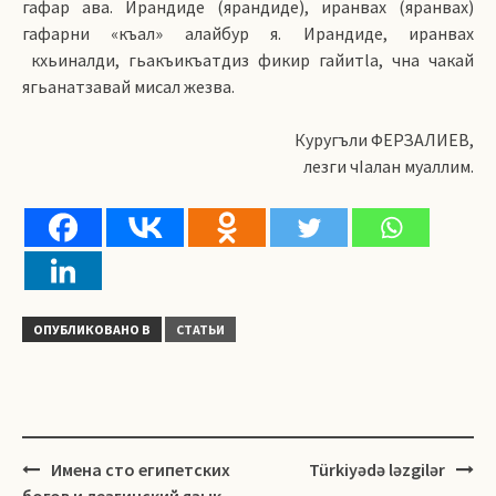
гафар ава. Ирандиде (ярандиде), иранвах (яранвах)
гафарни «къал» алайбур я. Ирандиде, иранвах
кхьиналди, гьакъикъатдиз фикир гайитlа, чна чакай
ягьанатзавай мисал жезва.
Куругъли ФЕРЗАЛИЕВ,
лезги чIалан муаллим.
ОПУБЛИКОВАНО В
СТАТЬИ
Навигация
Имена сто египетских
Türkiyədə ləzgilər