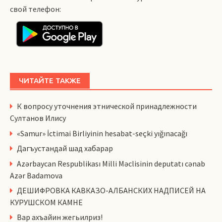
свой телефон:
ЧИТАЙТЕ ТАКЖЕ
К вопросу уточнения этнической принадлежности
Султанов Илису
«Samur» İctimai Birliyinin hesabat-seçki yığınacağı
Дагъустандай шад хабарар
Azərbaycan Respublikası Milli Məclisinin deputatı cənab
Azər Badamova
ДЕШИФРОВКА КАВКАЗО-АЛБАНСКИХ НАДПИСЕЙ НА
КУРУШСКОМ КАМНЕ
Вар ахъайин жегьилриз!